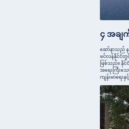
၄ အချက်
ဆော်နာသည် နက်
ဖင်လန်နိုင်ငံ
ဖြစ်သည်။ နိုင်
အရေးကြီးသော ဆ
ကျန်းမာရေးနှင