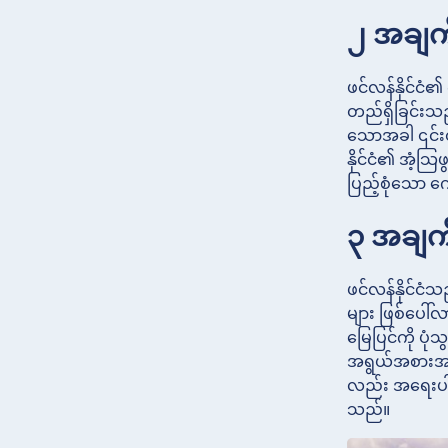
၂ အချက်:
ဖင်လန်နိုင်ငံ
တည်ရှိခြင်းသည
သောအခါ ၎င်းတိ
နိုင်ငံ၏ အံ့သ
ပြည့်စုံသော ဂ
၃ အချက်:
ဖင်လန်နိုင်ငံ
များ ဖြစ်ပေါ
မြေပြင်ကို ပုံ
အရွယ်အစားအမျိ
လည်း အရေးပါသေ
သည်။