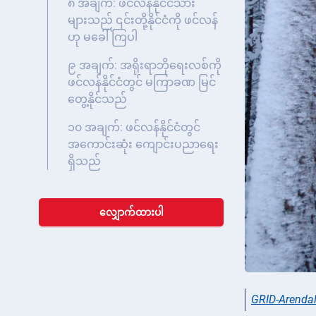
၈ အချက်: ဖင်လန်နိုင်ငံသား
များသည် ၎င်းတို့နိုင်ငံကို ဖင်လန်
ဟု မခေါ်ကြပါ
၉ အချက်: အရိုးရာဘိုရေးလစ်ကို
ဖင်လန်နိုင်ငံတွင် မကြာခဏ မြင်
တွေ့နိုင်သည်
၁၀ အချက်: ဖင်လန်နိုင်ငံတွင်
အကောင်းဆုံး ကျောင်းပညာရေး
ရှိသည်
လျှောက်ထားပါ
GRID-Arenda