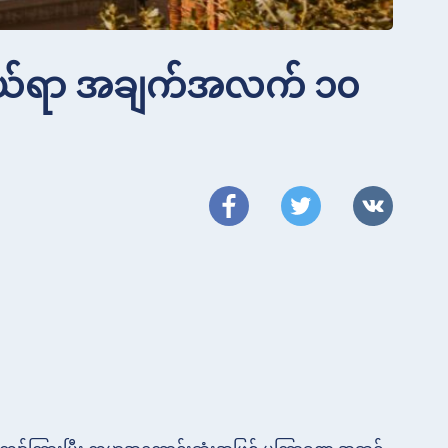
ားဖွယ်ရာ အချက်အလက် ၁၀