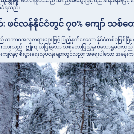
းချွန်မှု:
ဖင်လန်နိုင်ငံသည် အရည်အသွေးမြင့် ပညာရေးစနစ်ဖြင့် 
်ခံရသည်။
: ဖင်လန်နိုင်ငံတွင် ၇၀% ကျော် သစ်တ
ံသည် သဘာဝအလှတရားများဖြင့် ပြည့်နှက်နေသော နိုင်ငံတစ်ခုဖြစ
လွှမ်းထားသည်။ ဤကျယ်ပြန့်သော သစ်တောပြည့်နှက်သောရှုခင်းသည် ဖင်လန်
ျင်နှင့် စီးပွားရေးလုပ်ငန်းများတွင်လည်း အရေးပါသော အခန်းက