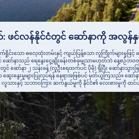
: ဖင်လန်နိုင်ငံတွင် ဆော်နာကို အလွ
ရှိုင်းသော ဓလေ့ထုံးတမ်းနှင့် ကျယ်ပြန့်သော လူကြိုက်များမှုဖြင့
တွင် ဆော်နာသည် ရေနွေးငွေ့ချိုးခန်းတစ်ခုမျှသာမဟုတ်ဘဲ နေ့စဉ်
ငံတွင် ဆော်နာ ၂ သန်းခန့် (လူဦးရေထက်ပင် ပိုမို) ရှိပြီး ဆော်နာသွား
ွေးနွေးမှုများပြုလုပ်ရန် နေရာအဖြစ်ပင် မှတ်ယူကြသည်။ ဆော်နာအ
့် လူသားနှင့် သဘာဝကြား ဆက်နွယ်မှုကို နိုင်ငံ၏ လေးစားမှုကို 