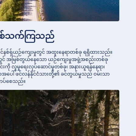
န်နှစ်သက်ကြသည်
် ဖင်နစ်ရှ်ယဉ်ကျေးမှုတွင် အထူးနေရာတစ်ခု ရရှိထားသည်။
ဘဝတွင် အမြစ်တွယ်နေသော ယဉ်ကျေးမှုအဖွဲ့အစည်းတစ်ခု
ခြင်းကို လူမှုရေးလုပ်ဆောင်မှုတစ်ခု၊ အနားယူရန်နေရာ၊
ပေါ် ဖင်လန်နိုင်ငံသားတို့၏ ခင်တွယ်မှုသည် ဝမ်းသာ
ထင်ဟပ်စေသည်။