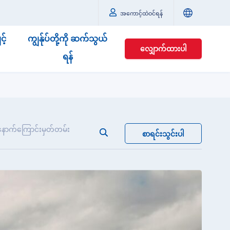
အကောင့်ထဲဝင်ရန်
့်
ကျွန်ုပ်တို့ကို ဆက်သွယ်
လျှောက်ထားပါ
ရန်
ောက်ကြောင်းမှတ်တမ်း
စာရင်းသွင်းပါ