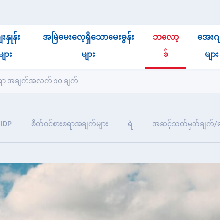
းနှုန်း
အမြဲမေးလေ့ရှိသောမေးခွန်း
ဘလော့
အေးဂျင
များ
များ
ခ်
များ
ဖွယ်ရာ အချက်အလက် ၁၀ ချက်
/IDP
စိတ်ဝင်စားစရာအချက်များ
ရဲ
အဆင့်သတ်မှတ်ချက်/န