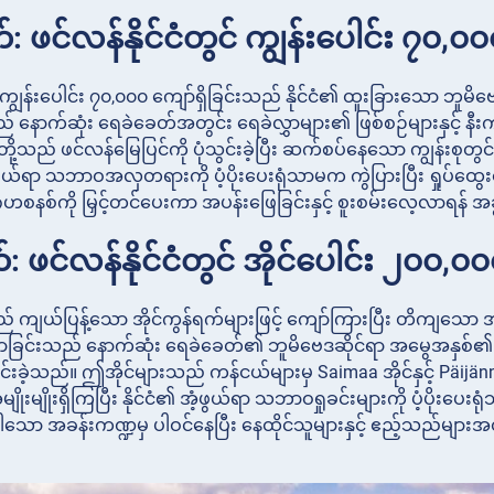
 ဖင်လန်နိုင်ငံတွင် ကျွန်းပေါင်း ၇၀,၀
၏ ကျွန်းပေါင်း ၇၀,၀၀၀ ကျော်ရှိခြင်းသည် နိုင်ငံ၏ ထူးခြားသော ဘ
် နောက်ဆုံး ရေခဲခေတ်အတွင်း ရေခဲလွှာများ၏ ဖြစ်စဉ်များနှင့် နီ
ု့သည် ဖင်လန်မြေပြင်ကို ပုံသွင်းခဲ့ပြီး ဆက်စပ်နေသော ကျွန်းစုတွင
ြဖွယ်ရာ သဘာဝအလှတရားကို ပံ့ပိုးပေးရုံသာမက ကွဲပြားပြီး ရှုပ်ထွ
ေဟစနစ်ကို မြှင့်တင်ပေးကာ အပန်းဖြေခြင်းနှင့် စူးစမ်းလေ့လာရန် အခွ
 ဖင်လန်နိုင်ငံတွင် အိုင်ပေါင်း ၂၀၀,၀
သည် ကျယ်ပြန့်သော အိုင်ကွန်ရက်များဖြင့် ကျော်ကြားပြီး တိကျသော 
်လာခြင်းသည် နောက်ဆုံး ရေခဲခေတ်၏ ဘူမိဗေဒဆိုင်ရာ အမွေအနှစ
သွင်းခဲ့သည်။ ဤအိုင်များသည် ကန်ငယ်များမှ Saimaa အိုင်နှင့် Päijänn
ုးမျိုးရှိကြပြီး နိုင်ငံ၏ အံ့ဖွယ်ရာ သဘာဝရှုခင်းများကို ပံ့ပိုး
ာ အခန်းကဏ္ဍမှ ပါဝင်နေပြီး နေထိုင်သူများနှင့် ဧည့်သည်များအတ