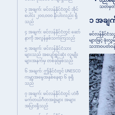
ပညာရေးထူ
သတ်မှတ
၃ အချက်: ဖင်လန်နိုင်ငံတွင် အိုင်
ပေါင်း ၂၀၀,၀၀၀ နီးပါးလည်း ရှိ
၁ အချက်
သည်
၄ အချက်: ဖင်လန်နိုင်ငံတွင် ဆော်
ဖင်လန်နိုင်င
နာကို အလွန်နှစ်သက်ကြသည်
များဖြင့် ဖုံး
သဘာဝပတ်ဝန်းက
၅ အချက်: ဖင်လန်နိုင်ငံသား
များသည် အပျော်ရွှင်ဆုံး လူမျိုး
များအနက်မှ တစ်ခုဖြစ်သည်
၆ အချက်: ဤနိုင်ငံတွင် UNESCO
ကမ္ဘာ့အမွေအနှစ်နေရာ ၆ ခုရှိ
သည်
၇ အချက်: ဖင်လန်နိုင်ငံတွင် ဟဲဗီ
မက်တယ်ဂီတအဖွဲ့များ အများ
အပြားရှိသည်