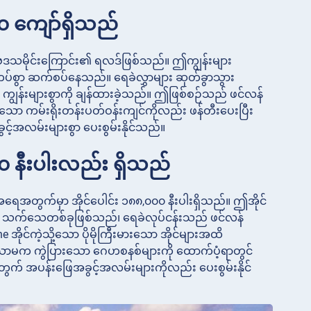
၀၀ ကျော်ရှိသည်
ူမိဗေဒသမိုင်းကြောင်း၏ ရလဒ်ဖြစ်သည်။ ဤကျွန်းများ
းကပ်စွာ ဆက်စပ်နေသည်။ ရေခဲလွှာများ ဆုတ်ခွာသွား
် ကျွန်းများစွာကို ချန်ထားခဲ့သည်။ ဤဖြစ်စဉ်သည် ဖင်လန်
ေးသော ကမ်းရိုးတန်းပတ်ဝန်းကျင်ကိုလည်း ဖန်တီးပေးပြီး
င့်အလမ်းများစွာ ပေးစွမ်းနိုင်သည်။
၀၀ နီးပါးလည်း ရှိသည်
အရေအတွက်မှာ အိုင်ပေါင်း ၁၈၈,၀၀၀ နီးပါးရှိသည်။ ဤအိုင်
်၏ သက်သေတစ်ခုဖြစ်သည်၊ ရေခဲလုပ်ငန်းသည် ဖင်လန်
e အိုင်ကဲ့သို့သော ပိုမိုကြီးမားသော အိုင်များအထိ
ပေးရုံသာမက ကွဲပြားသော ဂေဟစနစ်များကို ထောက်ပံ့ရာတွင်
ွက် အပန်းဖြေအခွင့်အလမ်းများကိုလည်း ပေးစွမ်းနိုင်