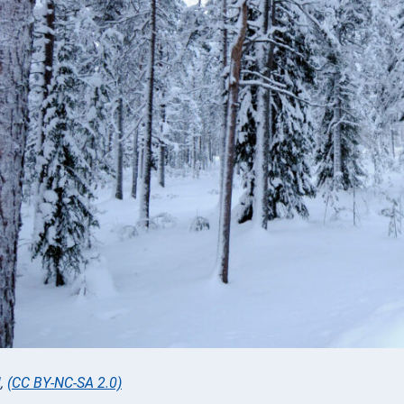
l
,
(CC BY-NC-SA 2.0)