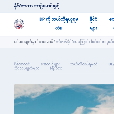
နိုင်ငံတကာ ယာဉ်မောင်းခွင့်
IDP ကို ဘယ်လိုရယူရမ
နိုင်ငံ
စျေ
လဲ။
များ
/
/
ပင်မစာမျက်နှာ
ဘလော့ခ်
ဖင်လန်နိုင်ငံအကြောင်း စိတ်ဝင်စား
ပို့စ်အားလုံး
အေးဂျင့်များ
ဘယ်လိုလုပ်ရမလဲ
IDL
သုံးသပ်ချက်များ
ခရီးသွား