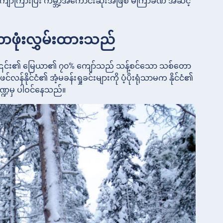
ကျော်ကြားပြီး ကမ္ဘာ့အကောင်းဆုံးအဖြစ် မကြာခဏ အဆင့်
ောဖုံးလွှမ်းထားသည်
်ပြီး ၎င်း၏ မြေယာ၏ ၇၀% ကျော်သည် သန့်စင်သော သစ်တော
နိုင်ငံ၏ အံ့မခန်းရှုခင်းများကို ပံ့ပိုးရုံသာမက နိုင်ငံ၏
ဏ္ဍမှ ပါဝင်နေသည်။