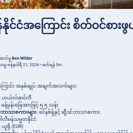
်နိုင်ငံအကြောင်း စိတ်ဝင်စ
ောင်မှု
Ben Wilder
ေမှု ဇန်နဝါရီ 21, 2024 • ဖတ်ရန် 5m
အကြောင်း အနှစ်ချုပ် အချက်အလက်များ:
:
ဟယ်လ်ဆင်ကီ
ခန့်မှန်းခြေအားဖြင့် ၅.၅ သန်း
်ဘာသာစကားများ:
ဖင်နစ်ရှ်နှင့် ဆွီဒင်ဘာသာစကား
ါလီမန်သမ္မတနိုင်ငံ
:
ယူရို (EUR)