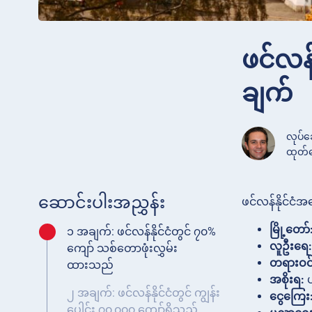
ဖင်လန
ချက်
လုပ်ဆ
ထုတ်ဝ
ဆောင်းပါးအညွှန်း
ဖင်လန်နိုင်ငံ
မြို့တော်
၁ အချက်: ဖင်လန်နိုင်ငံတွင် ၇၀%
လူဦးရေ:
ကျော် သစ်တောဖုံးလွှမ်း
တရားဝင
ထားသည်
အစိုးရ:
ပ
၂ အချက်: ဖင်လန်နိုင်ငံတွင် ကျွန်း
ငွေကြေး
ပေါင်း ၇၀,၀၀၀ ကျော်ရှိသည်