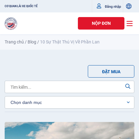
Đăng nhập
CƠ QUAN LÁI XE QUỐC TẾ
NỘP ĐƠN
Trang chủ
/
Blog
/
10 Sự Thật Thú Vị Về Phần Lan
ĐẶT MUA