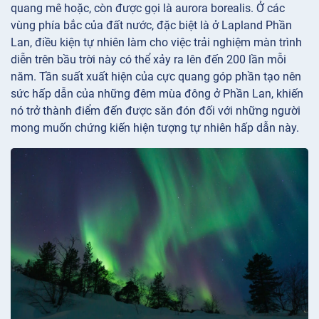
quang mê hoặc, còn được gọi là aurora borealis. Ở các
vùng phía bắc của đất nước, đặc biệt là ở Lapland Phần
Lan, điều kiện tự nhiên làm cho việc trải nghiệm màn trình
diễn trên bầu trời này có thể xảy ra lên đến 200 lần mỗi
năm. Tần suất xuất hiện của cực quang góp phần tạo nên
sức hấp dẫn của những đêm mùa đông ở Phần Lan, khiến
nó trở thành điểm đến được săn đón đối với những người
mong muốn chứng kiến hiện tượng tự nhiên hấp dẫn này.