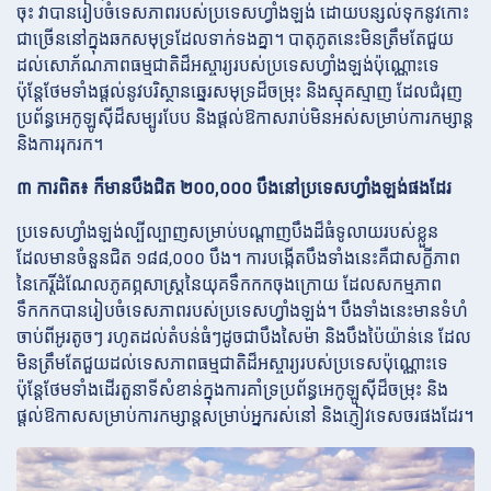
ចុះ វាបានរៀបចំទេសភាពរបស់ប្រទេសហ្វាំងឡង់ ដោយបន្សល់ទុកនូវកោះ
ជាច្រើននៅក្នុងឆកសមុទ្រដែលទាក់ទងគ្នា។ បាតុភូតនេះមិនត្រឹមតែជួយ
ដល់សោភ័ណភាពធម្មជាតិដ៏អស្ចារ្យរបស់ប្រទេសហ្វាំងឡង់ប៉ុណ្ណោះទេ
ប៉ុន្តែថែមទាំងផ្តល់នូវបរិស្ថានឆ្នេរសមុទ្រដ៏ចម្រុះ និងស្មុគស្មាញ ដែលជំរុញ
ប្រព័ន្ធអេកូឡូស៊ីដ៏សម្បូរបែប និងផ្តល់ឱកាសរាប់មិនអស់សម្រាប់ការកម្សាន្ត
និងការរុករក។
៣ ការពិត៖ ក៏មានបឹងជិត ២០០,០០០ បឹងនៅប្រទេសហ្វាំងឡង់ផងដែរ
ប្រទេសហ្វាំងឡង់ល្បីល្បាញសម្រាប់បណ្តាញបឹងដ៏ធំទូលាយរបស់ខ្លួន
ដែលមានចំនួនជិត ១៨៨,០០០ បឹង។ ការបង្កើតបឹងទាំងនេះគឺជាសក្ខីភាព
នៃកេរ្តិ៍ដំណែលភូគព្ភសាស្ត្រនៃយុគទឹកកកចុងក្រោយ ដែលសកម្មភាព
ទឹកកកបានរៀបចំទេសភាពរបស់ប្រទេសហ្វាំងឡង់។ បឹងទាំងនេះមានទំហំ
ចាប់ពីអូរតូចៗ រហូតដល់តំបន់ធំៗដូចជាបឹងសៃម៉ា និងបឹងប៉ៃយ៉ាន់នេ ដែល
មិនត្រឹមតែជួយដល់ទេសភាពធម្មជាតិដ៏អស្ចារ្យរបស់ប្រទេសប៉ុណ្ណោះទេ
ប៉ុន្តែថែមទាំងដើរតួនាទីសំខាន់ក្នុងការគាំទ្រប្រព័ន្ធអេកូឡូស៊ីដ៏ចម្រុះ និង
ផ្តល់ឱកាសសម្រាប់ការកម្សាន្តសម្រាប់អ្នករស់នៅ និងភ្ញៀវទេសចរផងដែរ។