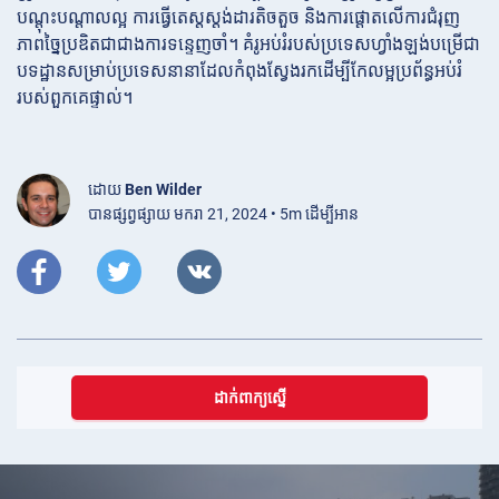
បណ្តុះបណ្តាលល្អ ការធ្វើតេស្តស្តង់ដារតិចតួច និងការផ្តោតលើការជំរុញ
ភាពច្នៃប្រឌិតជាជាងការទន្ទេញចាំ។ គំរូអប់រំរបស់ប្រទេសហ្វាំងឡង់បម្រើជា
បទដ្ឋានសម្រាប់ប្រទេសនានាដែលកំពុងស្វែងរកដើម្បីកែលម្អប្រព័ន្ធអប់រំ
របស់ពួកគេផ្ទាល់។
ដោយ
Ben Wilder
បានផ្សព្វផ្សាយ មករា 21, 2024 • 5m ដើម្បីអាន
ដាក់ពាក្យស្នើ