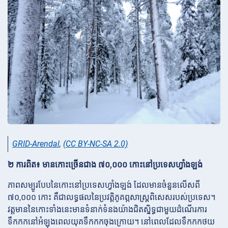
GRID-Arendal
,
(CC BY-NC-SA 2.0)
២ ការពិត៖ មានកោះច្រើនជាង ៧០,០០០ កោះនៅប្រទេសហ្វាំងឡង់
ភាពសម្បូរបែបនៃកោះនៅប្រទេសហ្វាំងឡង់ ដែលមានចំនួនលើសពី
៧០,០០០ កោះ គឺជាលទ្ធផលនៃប្រវត្តិភូគព្ភសាស្ត្រពិសេសរបស់ប្រទេស។
វត្តមាននៃកោះទាំងនេះមានទំនាក់ទំនងយ៉ាងជិតស្និទ្ធជាមួយដំណើរការ
ទឹកកកនៅអំឡុងពេលយុគទឹកកកចុងក្រោយ។ នៅពេលដែលទឹកកកថយ