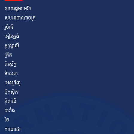
សហរដ្ឋអាមេរិក
សហរាជាណាចក្រ
រូម៉ានី
អៀរឡង់
អូស្ត្រាលី
ក្រិក
ព័រតូរីកូ
ម៉ាល់តា
អេស្ប៉ាញ
ម៉ិកស៊ិក
អ៊ីតាលី
បារាំង
ថៃ
កាណាដា