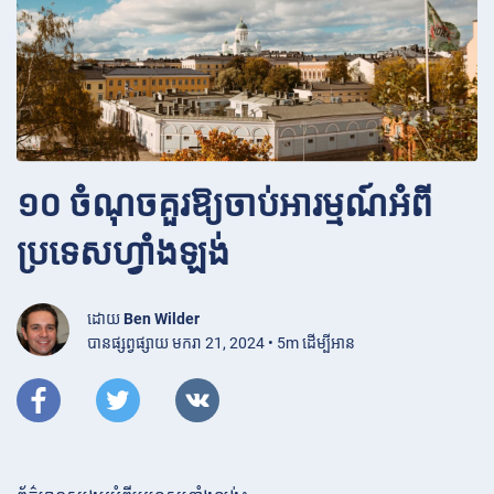
១០ ចំណុចគួរឱ្យចាប់អារម្មណ៍អំពី
ប្រទេសហ្វាំងឡង់
ដោយ
Ben Wilder
បានផ្សព្វផ្សាយ មករា 21, 2024 • 5m ដើម្បីអាន