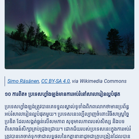
Simo Räsänen
,
CC BY-SA 4.0
, via Wikimedia Commons
១០ ការពិត៖ ប្រទេសហ្វាំងឡង់មានការអប់រំនៅសាលារៀនល្អបំផុត
ប្រទេសហ្វាំងឡង់ត្រូវបានគេទទួលស្គាល់ទូទាំងពិភពលោកថាមានប្រព័ន្ធ
អប់រំសាលារៀនល្អបំផុតមួយ។ ប្រទេសនេះល្បីល្បាញចំពោះវិធីសាស្ត្រច្នៃ
ប្រឌិត ដែលសង្កត់ធ្ងន់លើសមភាព សុខុមាលភាពរបស់សិស្ស និងបទ
ពិសោធន៍សិក្សាគ្រប់ជ្រុងជ្រោយ។ ជោគជ័យរបស់ប្រទេសនេះក្នុងការអប់រំ
ត្រូវបានគេចាត់ទុកថាជាលទ្ធផលនៃកត្តានានាដូចជាគ្រូបង្រៀនដែលបាន