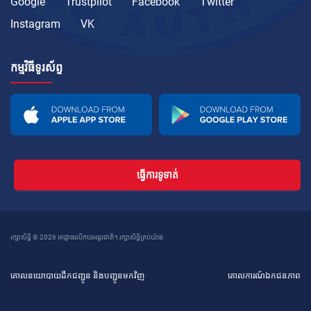
Google
Trustpilot
Facebook
Twitter
Instagram
VK
កម្មវិធីទូរស័ព្ទ
ធ្វើការទូទាត់
រក្សាសិទ្ធិ © 2026 អាជ្ញាធរបើកបរអន្តរជាតិ។ រក្សាសិទ្ធិគ្រប់យ៉ាង
គោលនយោបាយដឹកជញ្ជូន និងបញ្ជូនមកវិញ
គោលការណ៍ឯកជនភាព