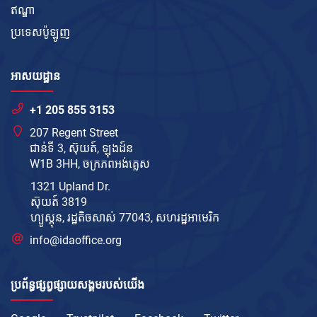
ឥណ្ឌា
ប្រទេសប៉ូឡូញ
អាសយដ្ឋាន
+1 205 855 3153
207 Regent Street
ជាន់ទី 3, ស៊ុយត៍, ឡុងដ៍ន
W1B 3HH, ចក្រភព​អង់គ្លេស
1321 Upland Dr.
ស៊ុយត៍ 3819
ហ្យូស្តុន, រដ្ឋតិចសាស់ 77043, សហរដ្ឋ​អាមេរិក
info@idaoffice.org
ប្រព័ន្ធផ្សព្វផ្សាយសង្គមរបស់យើង