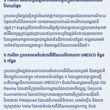
៥ ការពិត៖ ជនជាតិហ្វាំងឡង់គឺជាជនជាតិមួយក្នុងចំណោមជនជាតិដែល
រីករាយបំផុត
ប្រទេសហ្វាំងឡង់ស្ថិតក្នុងចំណាត់ថ្នាក់ជាប្រទេសមួយដែលមានភាពរីករាយ
បំផុតនៅលើពិភពលោក យោងតាមរបាយការណ៍ភាពរីករាយអន្តរជាតិ
ផ្សេងៗ។ សន្ទស្សន៍នៃភាពរីករាយដ៏គួរឱ្យកត់សម្គាល់នេះត្រូវបានចាត់ទុកថា
ជាវិធីសាស្ត្រគ្រប់ជ្រុងជ្រោយរបស់ប្រទេសហ្វាំងឡង់ចំពោះសុខុមាលភាព
ដែលរួមមានកត្តានានាដូចជាស្តង់ដារនៃជីវភាពរស់នៅខ្ពស់ សង្គមសមធម៌
ការថែទាំសុខភាពល្អឥតខ្ចោះ និងអារម្មណ៍នៃសហគមន៍រឹងមាំ។
៦ ការពិត៖ ប្រទេសមានតំបន់កេរតិ៍ដំណែលពិភពលោក UNESCO ចំនួន
៦ កន្លែង
ប្រទេសហ្វាំងឡង់មានមោទនភាពចំពោះកេរតិ៍ដំណែលវប្បធម៌ និងធម្មជាតិ
ដ៏សម្បូរបែបរបស់ខ្លួន ដោយមានតំបន់ចំនួន ៦ ដែលត្រូវបានចុះក្នុងបញ្ជី
បេតិកភណ្ឌពិភពលោករបស់ UNESCO។ តំបន់ទាំងនេះរួមមានទីក្រុង Old
Rauma ដែលជាទីក្រុងសម័យកណ្តាលដែលបានអភិរក្សល្អ; ប៉មប្រហារ
Suomenlinna ដែលជាប៉មប្រហារសមុទ្រការពារទីក្រុងហែលស៊ីនគី;
វិហារចាស់ Petäjävesi ដែលជាវិហារឈើពិសេស; រោងម៉ាស៊ីន និងរោង
ចក្រក្រដាស Verla ដែលជាតំបន់កេរតិ៍ដំណែលឧស្សាហកម្ម; តំបន់