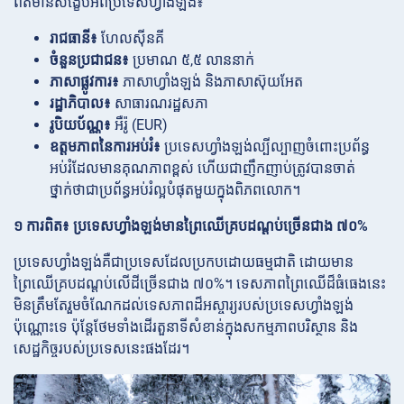
ព័ត៌មានសង្ខេបអំពីប្រទេសហ្វាំងឡង់៖
រាជធានី៖
ហែលស៊ីនគី
ចំនួនប្រជាជន៖
ប្រមាណ ៥,៥ លាននាក់
ភាសាផ្លូវការ៖
ភាសាហ្វាំងឡង់ និងភាសាស៊ុយអែត
រដ្ឋាភិបាល៖
សាធារណរដ្ឋសភា
រូបិយប័ណ្ណ៖
អឺរ៉ូ (EUR)
ឧត្តមភាពនៃការអប់រំ៖
ប្រទេសហ្វាំងឡង់ល្បីល្បាញចំពោះប្រព័ន្ធ
អប់រំដែលមានគុណភាពខ្ពស់ ហើយជាញឹកញាប់ត្រូវបានចាត់
ថ្នាក់ថាជាប្រព័ន្ធអប់រំល្អបំផុតមួយក្នុងពិភពលោក។
១ ការពិត៖ ប្រទេសហ្វាំងឡង់មានព្រៃឈើគ្របដណ្តប់ច្រើនជាង ៧០%
ប្រទេសហ្វាំងឡង់គឺជាប្រទេសដែលប្រកបដោយធម្មជាតិ ដោយមាន
ព្រៃឈើគ្របដណ្តប់លើដីច្រើនជាង ៧០%។ ទេសភាពព្រៃឈើដ៏ធំធេងនេះ
មិនត្រឹមតែរួមចំណែកដល់ទេសភាពដ៏អស្ចារ្យរបស់ប្រទេសហ្វាំងឡង់
ប៉ុណ្ណោះទេ ប៉ុន្តែថែមទាំងដើរតួនាទីសំខាន់ក្នុងសកម្មភាពបរិស្ថាន និង
សេដ្ឋកិច្ចរបស់ប្រទេសនេះផងដែរ។