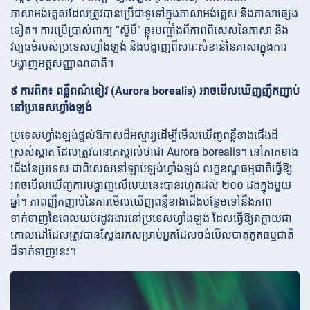
ភាសាអង់គ្លេសដែលត្រូវបានប្រើជាទូទៅក្នុងភាសាអង់គ្លេស និងភាសាផ្សេង
ទៀត។ ការប្រើប្រាស់ពាក្យ “ស៊ូមី” ឆ្លុះបញ្ចាំងពីភាពពិសេសនៃភាសា និង
វប្បធម៌របស់ប្រទេសហ្វាំងឡង់ និងបង្ហាញពីសារៈសំខាន់នៃភាសាក្នុងការ
បង្ហាញអត្តសញ្ញាណជាតិ។
៩ ការពិត៖ ពន្លឺពណ៌ខៀវ (Aurora borealis) អាចមើលឃើញញឹកញាប់
នៅប្រទេសហ្វាំងឡង់
ប្រទេសហ្វាំងឡង់ផ្តល់ឱកាសដ៏អស្ចារ្យដើម្បីមើលឃើញពន្លឺខាងជើងដ៏
ស្រស់ស្អាត ដែលត្រូវបានគេស្គាល់ថាជា Aurora borealis។ នៅភាគខាង
ជើងនៃប្រទេស ជាពិសេសនៅឡាប់ឡង់ហ្វាំងឡង់ លក្ខខណ្ឌធម្មជាតិធ្វើឱ្យ
អាចមើលឃើញការបង្ហាញលើមេឃនេះបានរហូតដល់ ២០០ ដងក្នុងមួយ
ឆ្នាំ។ ភាពញឹកញាប់នៃការមើលឃើញពន្លឺខាងជើងបន្ថែមទៅនឹងភាព
ទាក់ទាញនៃពេលយប់រដូវរងារនៅប្រទេសហ្វាំងឡង់ ដែលធ្វើឱ្យវាក្លាយជា
គោលដៅដែលត្រូវបានស្វែងរកសម្រាប់អ្នកដែលចង់មើលបាតុភូតធម្មជាតិ
ដ៏ទាក់ទាញនេះ។