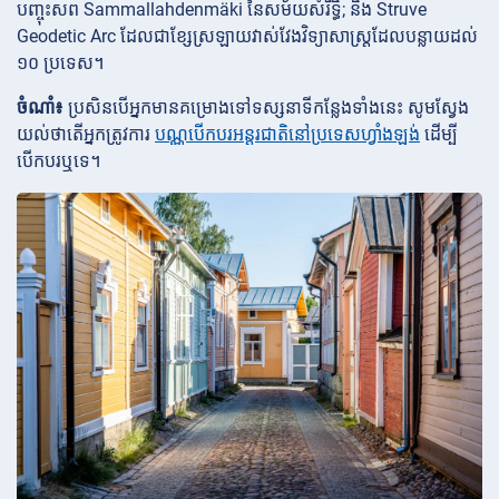
បញ្ចុះសព Sammallahdenmäki នៃសម័យសំរឹទ្ធិ; និង Struve
Geodetic Arc ដែលជាខ្សែស្រឡាយវាស់វែងវិទ្យាសាស្ត្រដែលបន្លាយដល់
១០ ប្រទេស។
ចំណាំ៖
ប្រសិនបើអ្នកមានគម្រោងទៅទស្សនាទីកន្លែងទាំងនេះ សូមស្វែង
យល់ថាតើអ្នកត្រូវការ
បណ្ណបើកបរអន្តរជាតិនៅប្រទេសហ្វាំងឡង់
ដើម្បី
បើកបរឬទេ។