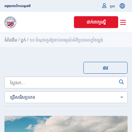
ចូល
អាជ្ញាធរការបើកបរអន្តរជាតិ
ដាក់ពាក្យស្នើ
/
/
ទំព័រដើម
ប្លក់
១០ ចំណុចគួរឱ្យចាប់អារម្មណ៍អំពីប្រទេសហ្វាំងឡង់
ជាវ