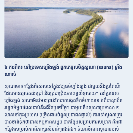
៤ ការពិត៖ នៅប្រទេសហ្វាំងឡង់ ពួកគេចូលចិត្តសូណា (sauna) ខ្លាំង
ណាស់
សូណាមានកន្លែងពិសេសនៅក្នុងវប្បធម៌ហ្វាំងឡង់ ជាមួយនឹងប្រពៃណី
ដែលមានឫសគល់ជ្រៅ និងប្រជាប្រិយភាពទូលំទូលាយ។ នៅប្រទេស
ហ្វាំងឡង់ សូណាមិនមែនគ្រាន់តែជាការងូតទឹកចំហាយទេ វាគឺជាស្ថាប័ន
វប្បធម៌មួយដែលជាប់នឹងជីវិតប្រចាំថ្ងៃ។ ជាមួយនឹងសូណាប្រមាណ ២
លាននៅក្នុងប្រទេស (ច្រើនជាងចំនួនប្រជាជនផ្ទាល់) ការទៅសូណាត្រូវ
បានចាត់ទុកថាជាសកម្មភាពសង្គម ជាកន្លែងសម្រាប់ការសម្រាក និងជា
កន្លែងសម្រាប់ការពិភាក្សាសំខាន់ៗផងដែរ។ ទំនោរចំពោះសូណារបស់