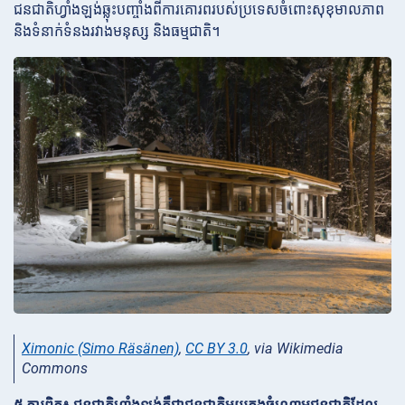
ជនជាតិហ្វាំងឡង់ឆ្លុះបញ្ចាំងពីការគោរពរបស់ប្រទេសចំពោះសុខុមាលភាព
និងទំនាក់ទំនងរវាងមនុស្ស និងធម្មជាតិ។
Ximonic (Simo Räsänen)
,
CC BY 3.0
, via Wikimedia
Commons