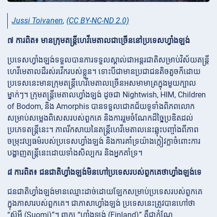
Jussi Toivanen
,
(CC BY-NC-ND 2.0)
៧ ការពិត៖ មានក្រុមតន្ត្រីហេវីមេតាលជាច្រើននៅប្រទេសហ្វាំងឡង់
ប្រទេសហ្វាំងឡង់ទទួលបានការទទួលស្គាល់ជាអន្តរជាតិសម្រាប់វិស័យតន្ត្រី
ហេវីមេតាលដ៏រស់រវើករបស់ខ្លួន។ ទោះបីជាមានប្រជាជនតិចតួចក៏ដោយ
ប្រទេសនេះមានក្រុមតន្ត្រីហេវីមេតាលច្រើនអសមាមាត្រក្នុងមួយក្បាល
ម្នាក់ៗ។ ក្រុមតន្ត្រីមេតាលហ្វាំងឡង់ ដូចជា Nightwish, HIM, Children
of Bodom, និង Amorphis បានទទួលជោគជ័យទូទាំងពិភពលោក
សម្រាប់សម្លេងពិសេសរបស់ពួកគេ និងការរួមចំណែកដ៏ច្នៃប្រឌិតដល់
ប្រភេទតន្ត្រីនេះ។ ភាពរីកសាយនៃតន្ត្រីហេវីមេតាលនេះឆ្លុះបញ្ចាំងពីភាព
ចម្រុះវប្បធម៌របស់ប្រទេសហ្វាំងឡង់ និងការគាំទ្រយ៉ាងក្លៀវក្លាចំពោះការ
បង្ហាញតន្ត្រីនេះដោយទាំងសិល្បករ និងអ្នកគាំទ្រ។
៨ ការពិត៖ ជនជាតិហ្វាំងឡង់មិនហៅប្រទេសរបស់ពួកគេថាហ្វាំងឡង់ទេ
ជនជាតិហ្វាំងឡង់មានឈ្មោះដាច់ដោយឡែកសម្រាប់ប្រទេសរបស់ពួកគេ
ក្នុងភាសារបស់ពួកគេ។ ជាភាសាហ្វាំងឡង់ ប្រទេសនេះត្រូវបានហៅថា
“ស៊ូមី (Suomi)”។ ពាក្យ “ហ្វាំងឡង់ (Finland)” គឺជាកំណែ