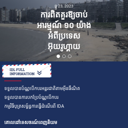
ធ្នូ 23, 2023
ការពិត​គួរឱ្យចាប់
អារម្មណ៍ ១០ យ៉ាង​
អំពីប្រទេស
អ៊ុយរូហ្គាយ
របៀប
ទទួលបានប័ណ្ណបើកបរអន្តរជាតិតាមអ៊ីនធឺណិត
ទទួលបានការបកប្រែប័ណ្ណបើកបរ
កម្មវិធីបុត្រសម្ព័ន្ធការធ្វើដំណើរពី IDA
គោលដៅទេសចរណ៍ពេញនិយម