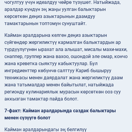
чогултуу үчүн идеалдуу чөйрө түзүшөт. Натыйжада,
аралдар күндүн эң жаңы уулган балыктарын
көрсөткөн деңиз азыктарынын даамдуу
тамактарынын топтомун сунуштайт.
Кайман аралдарына келген деңиз азыктарын
сүйгөндөр жергиликтүү кармалган балыктардын ар
түрдүүлүгүнөн ырахат ала алышат, мисалы махи-махи,
снаппер, группер жана вахоо, ошондой эле омар, кончо
жана креветка сыяктуу кабыктуулар. Бул
ингредиенттер көбүнчө салттуу Кариб бышыруу
техникасы менен даярдалат жана жергиликтүү даам
жана татымалдар менен байытылат, натыйжада
регионду кулинариялык мурасын көрсөткөн ооз суу
аккызган тамактар пайда болот.
7-факт: Кайман аралдарында саздак балыктары
менен сүзүүгө болот
Кайман аралдарындагы эң белгилүү