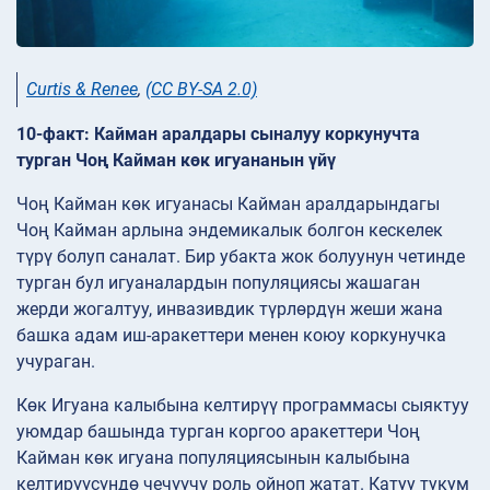
Curtis & Renee
,
(CC BY-SA 2.0)
10-факт: Кайман аралдары сыналуу коркунучта
турган Чоң Кайман көк игуананын үйү
Чоң Кайман көк игуанасы Кайман аралдарындагы
Чоң Кайман арлына эндемикалык болгон кескелек
түрү болуп саналат. Бир убакта жок болуунун четинде
турган бул игуаналардын популяциясы жашаган
жерди жогалтуу, инвазивдик түрлөрдүн жеши жана
башка адам иш-аракеттери менен коюу коркунучка
учураган.
Көк Игуана калыбына келтирүү программасы сыяктуу
уюмдар башында турган коргоо аракеттери Чоң
Кайман көк игуана популяциясынын калыбына
келтирүүсүндө чечүүчү роль ойноп жатат. Катуу тукум