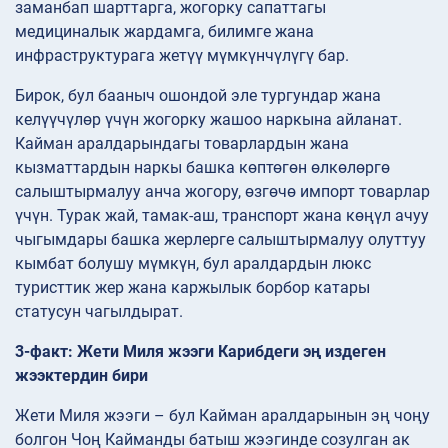
заманбап шарттарга, жогорку сапаттагы
медициналык жардамга, билимге жана
инфраструктурага жетүү мүмкүнчүлүгү бар.
Бирок, бул бааныч ошондой эле тургундар жана
келүүчүлөр үчүн жогорку жашоо наркына айланат.
Кайман аралдарындагы товарлардын жана
кызматтардын наркы башка көптөгөн өлкөлөргө
салыштырмалуу анча жогору, өзгөчө импорт товарлар
үчүн. Турак жай, тамак-аш, транспорт жана көңүл ачуу
чыгымдары башка жерлерге салыштырмалуу олуттуу
кымбат болушу мүмкүн, бул аралдардын люкс
туристтик жер жана каржылык борбор катары
статусун чагылдырат.
3-факт: Жети Миля жээги Карибдеги эң издеген
жээктердин бири
Жети Миля жээги – бул Кайман аралдарынын эң чоңу
болгон Чоң Кайманды батыш жээгинде созулган ак