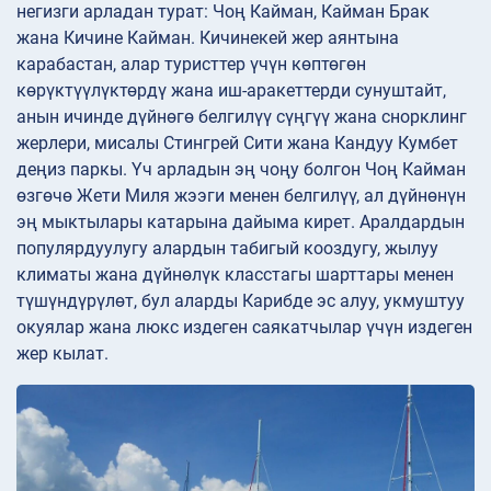
негизги арладан турат: Чоң Кайман, Кайман Брак
жана Кичине Кайман. Кичинекей жер аянтына
карабастан, алар туристтер үчүн көптөгөн
көрүктүүлүктөрдү жана иш-аракеттерди сунуштайт,
анын ичинде дүйнөгө белгилүү сүңгүү жана снорклинг
жерлери, мисалы Стингрей Сити жана Кандуу Кумбет
деңиз паркы. Үч арладын эң чоңу болгон Чоң Кайман
өзгөчө Жети Миля жээги менен белгилүү, ал дүйнөнүн
эң мыктылары катарына дайыма кирет. Аралдардын
популярдуулугу алардын табигый кооздугу, жылуу
климаты жана дүйнөлүк класстагы шарттары менен
түшүндүрүлөт, бул аларды Карибде эс алуу, укмуштуу
окуялар жана люкс издеген саякатчылар үчүн издеген
жер кылат.