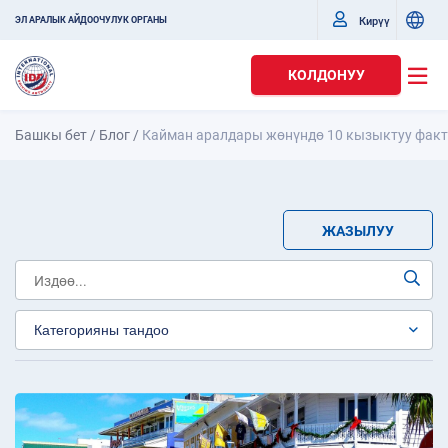
Кирүү
ЭЛ АРАЛЫК АЙДООЧУЛУК ОРГАНЫ
КОЛДОНУУ
Башкы бет
/
Блог
/
Кайман аралдары жөнүндө 10 кызыктуу факт
ЖАЗЫЛУУ