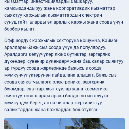
кызматтар, инвестицияларды башкаруу,
камсыздандыруу жана корпоративдик кызматтар
сыяктуу каржылык кызматтардын спектрин
сунуштайт, аларды эл аралык каржы жана соода үчүн
борбор кылат.
Оффшордук каржылык секторуна кошумча, Кайман
аралдары бажысыз соода үчүн да популярдуу.
Аралдарга келүүчүлөр люкс бутиктер, зергерлик
дүкөндөр, сувенир дүкөндөрү жана башкалар сыяктуу
ар түрдүү соода жерлеринде бажысыз соода
мүмкүнчүлүктөрүнөн пайдалана алышат. Бажысыз
соода саякатчыларга электроника, зергерлик
буюмдар, сааттар, жыт суулар жана косметика
сыяктуу товарларды арзан баада сатып алууга
мүмкүндүк берет, анткени алар жергиликтүү
салыктардан жана бажлардан бошотулган.