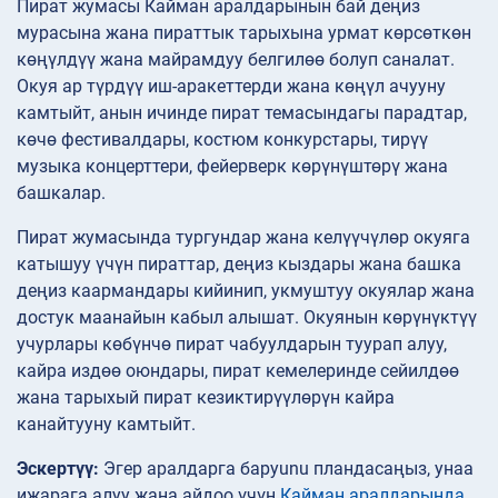
Пират жумасы Кайман аралдарынын бай деңиз
мурасына жана пираттык тарыхына урмат көрсөткөн
көңүлдүү жана майрамдуу белгилөө болуп саналат.
Окуя ар түрдүү иш-аракеттерди жана көңүл ачууну
камтыйт, анын ичинде пират темасындагы парадтар,
көчө фестивалдары, костюм конкурстары, тирүү
музыка концерттери, фейерверк көрүнүштөрү жана
башкалар.
Пират жумасында тургундар жана келүүчүлөр окуяга
катышуу үчүн пираттар, деңиз кыздары жана башка
деңиз каармандары кийинип, укмуштуу окуялар жана
достук маанайын кабыл алышат. Окуянын көрүнүктүү
учурлары көбүнчө пират чабуулдарын туурап алуу,
кайра издөө оюндары, пират кемелеринде сейилдөө
жана тарыхый пират кезиктирүүлөрүн кайра
канайтууну камтыйт.
Эскертүү:
Эгер аралдарга баруunu пландасаңыз, унаа
ижарага алуу жана айдоо үчүн
Кайман аралдарында