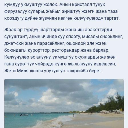
кумдуу укмуштуу жолок. Анын кристалл тунук
фирузалуу сулары, жайыл эңиштүү жээги жана таза
кооздугу дүйнө жүзүнөн келген келүүчүлөрдү тартат.
Жээк ар түрдүү шарттарды жана иш-аракеттерди
сунуштайт, анын ичинде суу спорту, мисалы снорклинг,
джет-ски жана парасейлинг, ошондой эле жээк
боюндагы курорттор, ресторандар жана барлар.
Келүүчүлөр эс алууну, укмуштуу окуяларды же жөн
гана сүрөттүү чөйрөдө күнгө жылынууну издешсин,
Жети Миля жээги унутулгус тажрыйба берет.