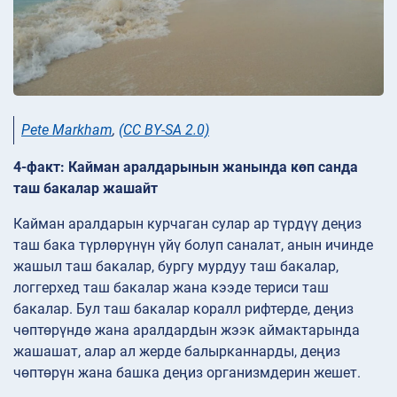
Pete Markham
,
(CC BY-SA 2.0)
4-факт: Кайман аралдарынын жанында көп санда
таш бакалар жашайт
Кайман аралдарын курчаган сулар ар түрдүү деңиз
таш бака түрлөрүнүн үйү болуп саналат, анын ичинде
жашыл таш бакалар, бургу мурдуу таш бакалар,
логгерхед таш бакалар жана кээде териси таш
бакалар. Бул таш бакалар коралл рифтерде, деңиз
чөптөрүндө жана аралдардын жээк аймактарында
жашашат, алар ал жерде балырканнарды, деңиз
чөптөрүн жана башка деңиз организмдерин жешет.