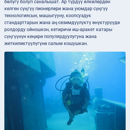
бөлүгү болуп саналышат. Ар түрдүү өлкөлөрдөн
келген сүңгүү пионерлери жана уюмдар сүңгүү
технологиясын, машыгууну, коопсуздук
стандарттарын жана аң-сезимдүүлүктү өнүктүрүүдө
ролдорду ойношкон, кетиричи иш-аракет катары
сүңгүүнүн кеңири популярдуулугуна жана
жеткиликтүүлүгүнө салым кошушкан.