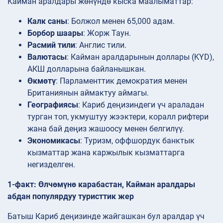
Кайман аралдары жөнүндө кыска маалыматтар:
Калк саны
: Болжол менен 65,000 адам.
Борбор шаары
: Жорж Таун.
Расмий тили
: Англис тили.
Валютасы
: Кайман аралдарынын доллары (KYD),
АКШ долларына байланышкан.
Өкмөтү
: Парламенттик демократия менен
Британиянын аймактуу аймагы.
Географиясы
: Кариб деңизиндеги үч араладан
турган топ, укмуштуу жээктери, коралл рифтери
жана бай деңиз жашоосу менен белгилүү.
Экономикасы
: Туризм, оффшордук банктык
кызматтар жана каржылык кызматтарга
негизделген.
1-факт: Өлчөмүнө карабастан, Кайман аралдары
абдан популярдуу туристтик жер
Батыш Кариб деңизинде жайгашкан бул аралдар үч