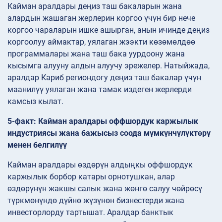
Кайман аралдары деңиз таш бакаларын жана
алардын жашаган жерлерин коргоо үчүн бир нече
коргоо чараларын ишке ашырган, анын ичинде деңиз
коргоолуу аймактар, уялаган жээкти көзөмөлдөө
программалары жана таш бака уурдоону жана
кысымга алууну алдын алуучу эрежелер. Натыйжада,
аралдар Кариб региондогу деңиз таш бакалар үчүн
маанилүү уялаган жана тамак издеген жерлерди
камсыз кылат.
5-факт: Кайман аралдары оффшордук каржылык
индустриясы жана бажысыз соода мүмкүнчүлүктөрү
менен белгилүү
Кайман аралдары өздөрүн алдыңкы оффшордук
каржылык борбор катары орнотушкан, алар
өздөрүнүн жакшы салык жана жөнгө салуу чөйрөсү
түркмөнүндө дүйнө жүзүнөн бизнестерди жана
инвесторлорду тартышат. Аралдар банктык