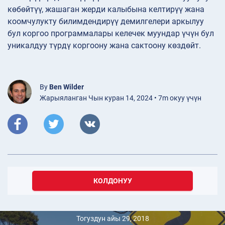
көбөйтүү, жашаган жерди калыбына келтирүү жана
коомчулукту билимдендирүү демилгелери аркылуу
бул коргоо программалары келечек муундар үчүн бул
уникалдуу түрдү коргоону жана сактоону көздөйт.
By
Ben Wilder
Жарыяланган Чын куран 14, 2024 • 7m окуу үчүн
КОЛДОНУУ
Тогуздун айы 29, 2018