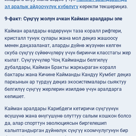
эл аралык айдоочулук күбөлүгү
керекпи текшериңиз.
9-факт: Сүңгүү жолун ачкан Кайман аралдары эле
Кайман аралдары өздөрүнүн таза коралл рифтери,
кристалл тунук сулары жана мол деңиз жашоосу
менен даңазаланат, аларды дүйнө жүзүнөн келген
скуба сүңгүү сүйөөчүлөрү үчүн биринчи класстагы жер
кылат. Сүңгүүчүлөр Чоң Кайманды белгилүү
дубалдары, Кайман Бракты жаркыраган коралл
бактары жана Кичине Кайманды Кандуу Кумбет деңиз
паркынын ар түрдүү деңиз экосистемалары сыяктуу
белгилүү сүңгүү жерлерин изилдөө үчүн аралдарга
келишет.
Кайман аралдары Карибдеги кетиричи сүңгүүнүн
өсүшүнө жана өнүгүшүнө олуттуу салым кошкон болсо
да, алар спорттун эволюциясын биргелешип
калыптандырган дүйнөлүк сүңгүү коомчулугунун бир