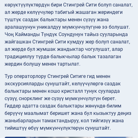
көрүктүүлүктөрдүн бири Стингрей Сити болуп саналат,
ал жерде келүүчүлөр табигый жашаган жериндеги
түштүк саздак балыктары менен сүзүү жана
аралашуунун уникалдуу мүмкүнчүлүгүнө ээ болушат.
Чоң Кайманды Түндүк Соундунун тайыз сууларында
жайгашкан Стингрей Сити кумдуу жер болуп саналат,
ал жерде бул жумшак жандыктар чогулушат, алар
традициялуу түрдө балыкчылар балык тазалаган
жердин болушу менен тартылат.
Тур операторлору Стингрей Ситиге гид менен
экскурсияларды сунуштайт, келүүчүлөргө саздак
балыктары менен кошо кристалл тунук сууларда
сүзүү, снорклинг же сүзүү мүмкүнчүлүгүн берет.
Гиддер адатта саздак балыктары жөнүндө билим
берүүчү маалымат беришет жана бул кызыктуу деңиз
жаныбарларын тамактандыруу, кол тийгизүү жана
тийиштүү өбүү мүмкүнчүлүктөрүн сунуштайт.