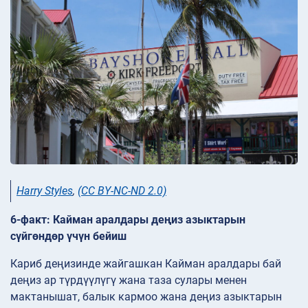
Harry Styles
,
(CC BY-NC-ND 2.0)
6-факт: Кайман аралдары деңиз азыктарын
сүйгөндөр үчүн бейиш
Кариб деңизинде жайгашкан Кайман аралдары бай
деңиз ар түрдүүлүгү жана таза сулары менен
мактанышат, балык кармоо жана деңиз азыктарын