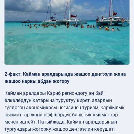
2-факт: Кайман аралдарында жашоо деңгээли жана
жашоо наркы абдан жогору
Кайман аралдары Кариб региондогу эң бай
өлкөлөрдүн катарына туруктуу кирет, алардын
гүлдөгөн экономикасы негизинен туризм, каржылык
кызматтар жана оффшордук банктык кызматтар
менен иштейт. Натыйжада, Кайман аралдарынын
тургундары жогорку жашоо деңгээлин көрүшөт,