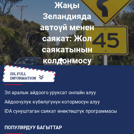
Жаңы
Зеландияда
автоүй менен
саякат: Жол
саякатынын
колдонмосу
КАНТИП
Эл аралык айдоого уруксат онлайн алуу
Айдоочулук күбөлүгүнүн котормосун алуу
IDA сунуштаган саякат өнөктөштүк программасы
ПОПУЛЯРДУУ БАГЫТТАР