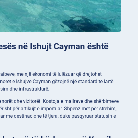
etesës në Ishujt Cayman është
aibeve, me një ekonomi të lulëzuar që drejtohet
anorët e Ishujve Cayman gëzojnë një standard të lartë
rsim dhe infrastrukturë.
 banorët dhe vizitorët. Kostoja e mallrave dhe shërbimeve
isht për artikujt e importuar. Shpenzimet për strehim,
r me destinacione të tjera, duke pasqyruar statusin e