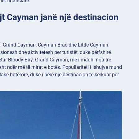
et financiare.
ujt Cayman janë një destinacion
orë: Grand Cayman, Cayman Brac dhe Little Cayman.
sionesh dhe aktivitetesh për turistët, duke përfshirë
 Detar Bloody Bay. Grand Cayman, më i madhi nga tre
ht ndër më të mirat e botës. Popullariteti i ishujve mund
asë botërore, duke i bërë një destinacion të kërkuar për