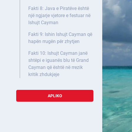
Fakti 8: Java e Piratëve është
një ngjarje vjetore e festuar në
Ishujt Cayman
Fakti 9: Ishin Ishujt Cayman që
hapën rrugën për zhytjen
Fakti 10: Ishujt Cayman janë
shtëpi e iguanës blu të Grand
Cayman që është në rrezik
kritik zhdukjeje
APLIKO