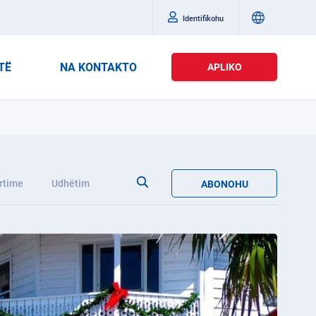
Identifikohu
TË
NA KONTAKTO
APLIKO
rtime
Udhëtim
ABONOHU