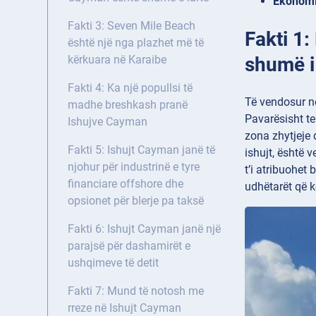
Ekonom
Fakti 3: Seven Mile Beach
Fakti 1:
është një nga plazhet më të
shumë i 
kërkuara në Karaibe
Fakti 4: Ka një popullsi të
Të vendosur n
madhe breshkash pranë
Pavarësisht te
Ishujve Cayman
zona zhytjeje 
Fakti 5: Ishujt Cayman janë të
ishujt, është 
njohur për industrinë e tyre
t’i atribuohet
financiare offshore dhe
udhëtarët që k
opsionet për blerje pa taksë
Fakti 6: Ishujt Cayman janë një
parajsë për dashamirët e
ushqimeve të detit
Fakti 7: Mund të notosh me
rreze në Ishujt Cayman