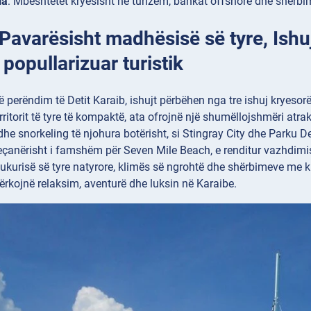
ia
: Mbështetet kryesisht në turizëm, bankat offshore dhe shërbim
 Pavarësisht madhësisë së tyre, Ish
popullarizuar turistik
ë perëndim të Detit Karaib, ishujt përbëhen nga tre ishuj kryes
rritorit të tyre të kompaktë, ata ofrojnë një shumëllojshmëri atrak
dhe snorkeling të njohura botërisht, si Stingray City dhe Parku
veçanërisht i famshëm për Seven Mile Beach, e renditur vazhdimis
 bukurisë së tyre natyrore, klimës së ngrohtë dhe shërbimeve me kl
ërkojnë relaksim, aventurë dhe luksin në Karaibe.