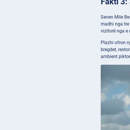
Fakti 3
Seven Mile Bea
madhi nga tre 
vizitorë nga e 
Plazhi ofron n
bregdet, resto
ambient pikto