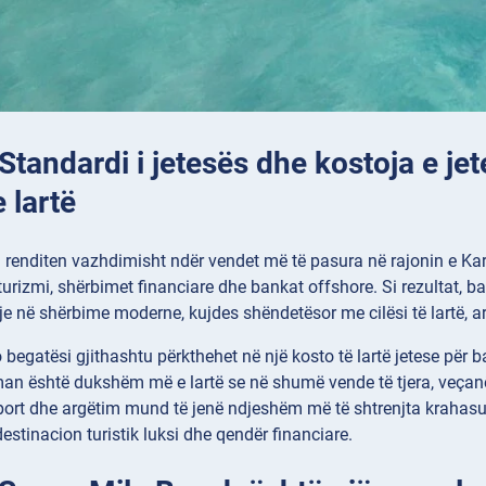
 Standardi i jetesës dhe kostoja e j
 lartë
renditen vazhdimisht ndër vendet më të pasura në rajonin e Kar
turizmi, shërbimet financiare dhe bankat offshore. Si rezultat, b
je në shërbime moderne, kujdes shëndetësor me cilësi të lartë, a
o begatësi gjithashtu përkthehet në një kosto të lartë jetese për
an është dukshëm më e lartë se në shumë vende të tjera, veçanër
ort dhe argëtim mund të jenë ndjeshëm më të shtrenjta krahasua
destinacion turistik luksi dhe qendër financiare.