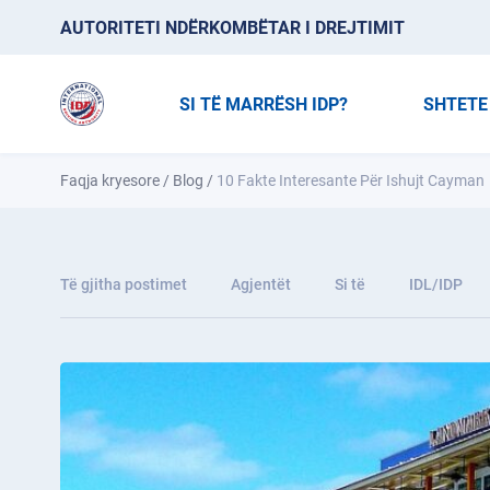
AUTORITETI NDËRKOMBËTAR I DREJTIMIT
SI TË MARRËSH IDP?
SHTETE
Faqja kryesore
/
Blog
/
10 Fakte Interesante Për Ishujt Cayman
Të gjitha postimet
Agjentët
Si të
IDL/IDP