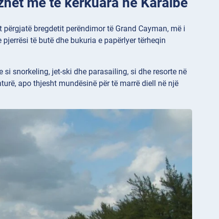
azhet më të kërkuara në Karaibe
et përgjatë bregdetit perëndimor të Grand Cayman, më i
e pjerrësi të butë dhe bukuria e papërlyer tërheqin
si snorkeling, jet-ski dhe parasailing, si dhe resorte në
nturë, apo thjesht mundësinë për të marrë diell në një