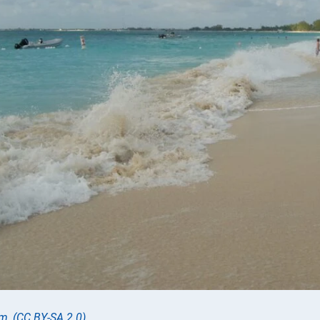
am
,
(CC BY-SA 2.0)