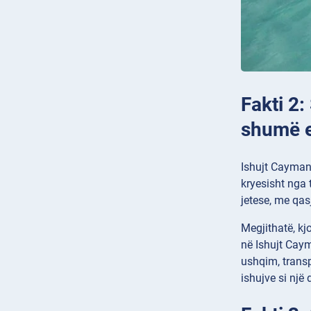
Fakti 2:
shumë e
Ishujt Cayman 
kryesisht nga 
jetese, me qas
Megjithatë, kj
në Ishujt Caym
ushqim, transp
ishujve si një 