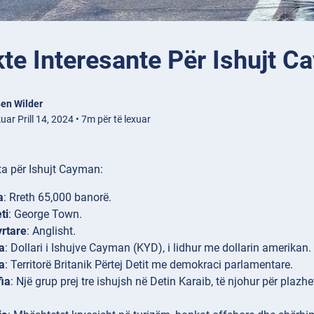
te Interesante Për Ishujt 
en Wilder
uar Prill 14, 2024 • 7m për të lexuar
ta për Ishujt Cayman:
a
: Rreth 65,000 banorë.
ti
: George Town.
rtare
: Anglisht.
a
: Dollari i Ishujve Cayman (KYD), i lidhur me dollarin amerikan.
a
: Territorë Britanik Përtej Detit me demokraci parlamentare.
ia
: Një grup prej tre ishujsh në Detin Karaib, të njohur për plazhe