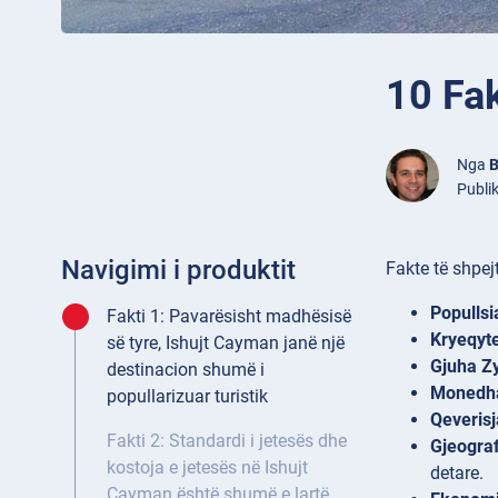
10 Fak
Nga
B
Publik
Navigimi i produktit
Fakte të shpej
Popullsi
Fakti 1: Pavarësisht madhësisë
Kryeqyte
së tyre, Ishujt Cayman janë një
Gjuha Zy
destinacion shumë i
Monedh
popullarizuar turistik
Qeverisj
Fakti 2: Standardi i jetesës dhe
Gjeograf
kostoja e jetesës në Ishujt
detare.
Cayman është shumë e lartë