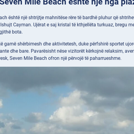
: Seven Mile Beach është një nga pl
ch është një shtrijtje mahnitëse rëre të bardhë pluhur që shtrih
Ishujt Cayman. Ujërat e saj kristal të kthjellëta turkuaz, bregu m
gjithë bota.
jë gamë shërbimesh dhe aktivitetesh, duke përfshirë sportet ujore 
rante dhe bare. Pavarësisht nëse vizitorët kërkojnë relaksim, ave
resk, Seven Mile Beach ofron një përvojë të paharrueshme.