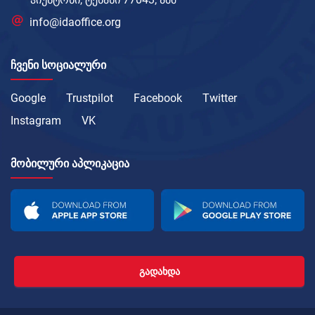
info@idaoffice.org
ᲩᲕᲔᲜᲘ ᲡᲝᲪᲘᲐᲚᲣᲠᲘ
Google
Trustpilot
Facebook
Twitter
Instagram
VK
ᲛᲝᲑᲘᲚᲣᲠᲘ ᲐᲞᲚᲘᲙᲐᲪᲘᲐ
ᲒᲐᲓᲐᲮᲓᲐ