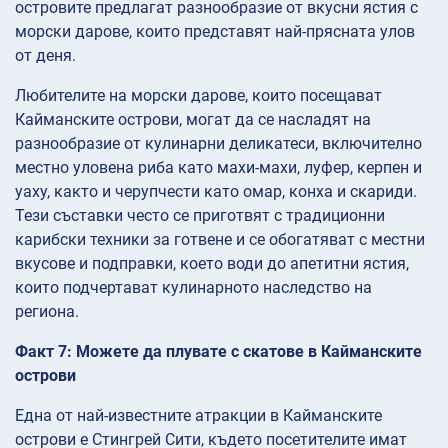
островите предлагат разнообразие от вкусни ястия с
морски дарове, които представят най-прясната улов
от деня.
Любителите на морски дарове, които посещават
Кайманските острови, могат да се насладят на
разнообразие от кулинарни деликатеси, включително
местно уловена риба като махи-махи, луфер, керпен и
уаху, както и черупчести като омар, конха и скариди.
Тези съставки често се приготвят с традиционни
карибски техники за готвене и се обогатяват с местни
вкусове и подправки, което води до апетитни ястия,
които подчертават кулинарното наследство на
региона.
Факт 7: Можете да плувате с скатове в Кайманските
острови
Една от най-известните атракции в Кайманските
острови е Стингрей Сити, където посетителите имат