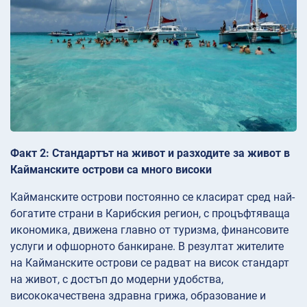
Факт 2: Стандартът на живот и разходите за живот в
Кайманските острови са много високи
Кайманските острови постоянно се класират сред най-
богатите страни в Карибския регион, с процъфтяваща
икономика, движена главно от туризма, финансовите
услуги и офшорното банкиране. В резултат жителите
на Кайманските острови се радват на висок стандарт
на живот, с достъп до модерни удобства,
висококачествена здравна грижа, образование и