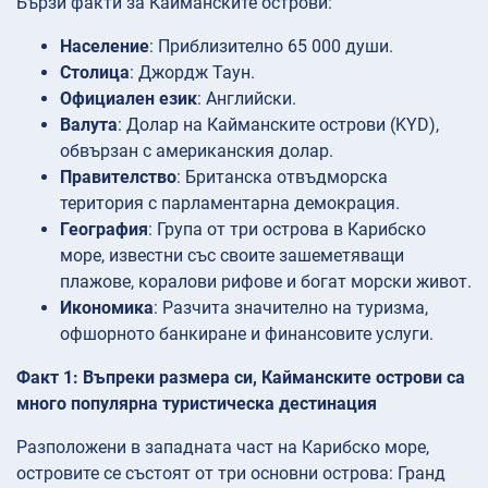
Бързи факти за Кайманските острови:
Население
: Приблизително 65 000 души.
Столица
: Джордж Таун.
Официален език
: Английски.
Валута
: Долар на Кайманските острови (KYD),
обвързан с американския долар.
Правителство
: Британска отвъдморска
територия с парламентарна демокрация.
География
: Група от три острова в Карибско
море, известни със своите зашеметяващи
плажове, коралови рифове и богат морски живот.
Икономика
: Разчита значително на туризма,
офшорното банкиране и финансовите услуги.
Факт 1: Въпреки размера си, Кайманските острови са
много популярна туристическа дестинация
Разположени в западната част на Карибско море,
островите се състоят от три основни острова: Гранд