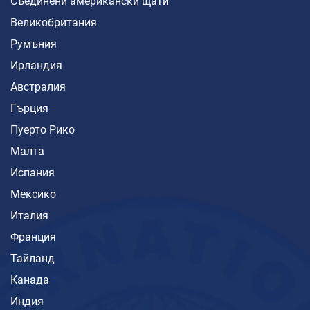
Съединени американски щати
Великобритания
Румъния
Ирландия
Австралия
Гърция
Пуерто Рико
Малта
Испания
Мексико
Италия
Франция
Тайланд
Канада
Индия