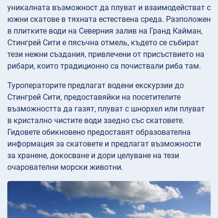
уникалната възможност да плуват и взаимодействат с
южни скатове в тяхната естествена среда. Разположен
в плитките води на Северния залив на Гранд Кайман,
Стингрей Сити е пясъчна отмель, където се събират
тези нежни създания, привлечени от присъствието на
рибари, които традиционно са почиствали риба там.
Туроператорите предлагат водени екскурзии до
Стингрей Сити, предоставяйки на посетителите
възможността да газят, плуват с шнорхел или плуват
в кристално чистите води заедно със скатовете.
Гидовете обикновено предоставят образователна
информация за скатовете и предлагат възможности
за хранене, докосване и дори целуване на тези
очарователни морски животни.