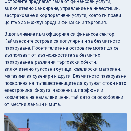
Островите предлагат гама от финансови услуги,
включително банкиране, управление на инвестиции,
застраховане и корпоративни услуги, което ги прави
център за международни финанси и търговия.
В допълнение към офшорния си финансов сектор,
Кайманските острови са популярни и за безмитното
пазаруване. Посетителите на островите могат да се
възползват от възможностите за безмитно
пазаруване в различни търговски обекти,
включително луксозни бутици, ювелирски магазини,
магазини за сувенири и други. Безмитното пазаруване
позволява на пътешествениците да купуват стоки като
електроника, бижута, часовници, парфюми и
козметика на намалени цени, тъй като са освободени
от местни данъци и мита.