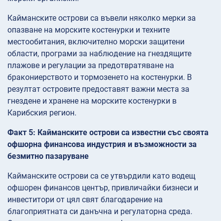
Кайманските острови са въвели няколко мерки за
опазване на морските костенурки и техните
местообитания, включително морски защитени
области, програми за наблюдение на гнездящите
плажове и регулации за предотвратяване на
бракониерството и тормозенето на костенурки. В
резултат островите предоставят важни места за
гнездене и хранене на морските костенурки в
Карибския регион.
Факт 5: Кайманските острови са известни със своята
офшорна финансова индустрия и възможности за
безмитно пазаруване
Кайманските острови са се утвърдили като водещ
офшорен финансов център, привличайки бизнеси и
инвеститори от цял свят благодарение на
благоприятната си данъчна и регулаторна среда.