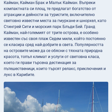
Кайман, Кайман Брак и Малък Кайман. Въпреки
компактната си площ, те предлагат богатство от
атракции и дейности за туристите, включително
световно известни места за гмуркане и шнорхел, като
Стингрей Сити и морския парк Блъди Бей. Гранд
Кайман, най-големият от трите острова, е особено
известен със своя плаж Седем мили, който постоянно
се класира сред най-добрите в света. Популярността
на островите може да се обясни с тяхната природна
красота, топъл климат и услуги от световна класа,
което ги прави търсена дестинация за
пътешественици, които търсят релакс, приключения и
лукс в Карибите.