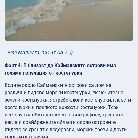
Pete Markham
,
(CC BY-SA 2.0)
Факт 4: В близост до Кайманските острови има
голяма популация от костенурки
Водите около Кайманските острови са дом на
различни видове морски костенурки, включително
зелени костенурки, ястребоклюни костенурки, глаести
костенурки и понякога кожести костенурки. Тези
костенурки обитават кораловите рифове, тревните
легла и крайбрежните области около островите,
където се хранят с водорасли, морски треви и други
морски организми.