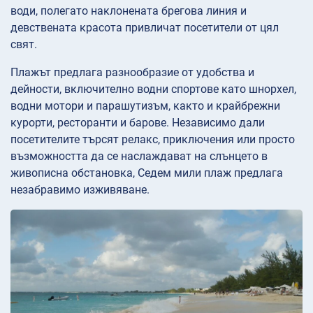
води, полегато наклонената брегова линия и
девствената красота привличат посетители от цял
свят.
Плажът предлага разнообразие от удобства и
дейности, включително водни спортове като шнорхел,
водни мотори и парашутизъм, както и крайбрежни
курорти, ресторанти и барове. Независимо дали
посетителите търсят релакс, приключения или просто
възможността да се наслаждават на слънцето в
живописна обстановка, Седем мили плаж предлага
незабравимо изживяване.