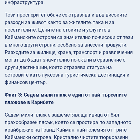
инфраструктура.
Този просперитет обаче се отразява и във високите
разходи за живот както за жителите, така и за
посетителите. Цените на стоките и услугите в
Кайманските острови са значително по-високи от тези
в много други страни, особено за внесени продукти.
Разходите за жилище, храна, транспорт и развлечения
могат да бъдат значително по-скъпи в сравнение с
други дестинации, което отразява статуса на
островите като луксозна туристическа дестинация и
финансов център.
Факт 3: Седем мили плаж е един от най-търсените
плажове в Карибите
Седем мили плаж е зашеметяваща ивица от бял
прахообразен пясък, която се простира по западното
крайбрежие на Гранд Кайман, най-големия от трите
Каймански острова. Кристално чистите тюркоазени