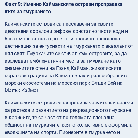
Факт 9: Именно Кайманските острови проправиха
пътя за гмуркането
Кайманските острови са прославени за своите
девствени коралови рифове, кристално чисти води и
богат морски живот, което ги прави първокласна
дестинация за ентусиасти на гмуркането с акваланг от
цял свят. Гмуркачите се стичат към островите, за да
изследват емблематични места за гмуркане като
знаменитите стени на Гранд Кайман, живописните
коралови градини на Кайман Брак и разнообразните
морски екосистеми на морския парк Блъди Бей на
Малък Кайман.
Кайманските острови са направили значителни вноски
за растежа и развитието на рекреационното гмуркане
в Карибите, те са част от по-голямата глобална
общност на гмуркачите, която колективно е оформила
еволюцията на спорта. Пионерите в гмуркането и