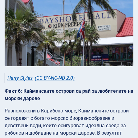
Harry Styles
,
(CC BY-NC-ND 2.0)
Факт 6: Кайманските острови са рай за любителите на
морски дарове
Разположени в Карибско море, Кайманските острови
се гордеят с богато морско биоразнообразие и
девствени води, които осигуряват идеална среда за
риболов и добиване на морски дарове. В резултат