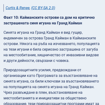
Curtis & Renee
,
(CC BY-SA 2.0)
Факт 10: Кайманските острови са дом на критично
застрашената синя игуана на Гранд Кайман
Синята игуана на Гранд Кайман е вид гущер,
ендемичен за острова Гранд Кайман в Кайманските
острови. Някога на ръба на изчезването, популацията
на тези игуани е била сериозно застрашена от загуба
на местообитание, хищничество от инвазивни видове
и други дейности, свързани с човека.
Природозащитните усилия, предвождани от
организации като Програмата за възстановяване на
синята игуана, са били ключови за възстановяването
на популацията на синята игуана на Гранд Кайман.
Чрез развъждане в плен, възстановяване на
местообитанията и инициативи за обществено
образование, тези природозащитни програми имат за