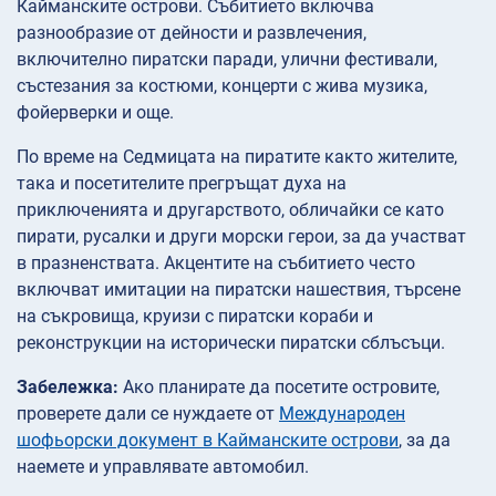
Кайманските острови. Събитието включва
разнообразие от дейности и развлечения,
включително пиратски паради, улични фестивали,
състезания за костюми, концерти с жива музика,
фойерверки и още.
По време на Седмицата на пиратите както жителите,
така и посетителите прегръщат духа на
приключенията и другарството, обличайки се като
пирати, русалки и други морски герои, за да участват
в празненствата. Акцентите на събитието често
включват имитации на пиратски нашествия, търсене
на съкровища, круизи с пиратски кораби и
реконструкции на исторически пиратски сблъсъци.
Забележка:
Ако планирате да посетите островите,
проверете дали се нуждаете от
Международен
шофьорски документ в Кайманските острови
, за да
наемете и управлявате автомобил.