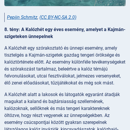
Pepijn Schmitz
,
(CC BY-NC-SA 2.0)
8. tény: A Kalózhét egy éves esemény, amelyet a Kajmán-
szigeteken ünnepelnek
A Kalózhét egy szórakoztató és ünnepi esemény, amely
tisztelgés a Kajmán-szigetek gazdag tengeri öröksége és
kalóztörténete előtt. Az esemény különféle tevékenységeket
és szórakozást tartalmaz, beleértve a kalóz témájú
felvonulásokat, utcai fesztiválokat, jelmezes versenyeket,
élő zenei előadásokat, tűzijátékokat és még sok mást.
A Kalózhét alatt a lakosok és látogatók egyaránt átadják
magukat a kaland és bajtársiasság szellemének,
kalózoknak, sellőknek és más tengeri karaktereknek
öltözve, hogy részt vegyenek az ünnepségekben. Az
esemény csúcspontjai között gyakran szerepelnek
látszólagos kalóz inváziók, kincsvadászatok, kalózhajó-