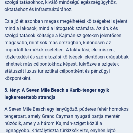
szolgáltatásokhoz, kiváló minőségű egészségügyhöz,
oktatáshoz és infrastruktúrához.
Ez a jólét azonban magas megélhetési költségeket is jelent
mind a lakosok, mind a látogatók számára. Az áruk és
szolgáltatások költsége a Kajmán-szigeteken jelentősen
magasabb, mint sok más országban, különösen az
importált termékek esetében. A lakhatási, élelmiszer-,
közlekedési és szórakozási költségek jelentősen drágábbak
lehetnek más célpontokhoz képest, tükrözve a szigetek
státuszát luxus turisztikai célpontként és pénzügyi
központként.
3. tény: A Seven Mile Beach a Karib-tenger egyik
legkeresettebb strandja
A Seven Mile Beach egy lenyűgöző, púderes fehér homokos
tengerpart, amely Grand Cayman nyugati partja mentén
húzódik, amely a három Kajmán-sziget közül a
legnagyobb. Kristálytiszta türkizkék vize, enyhén lejtő