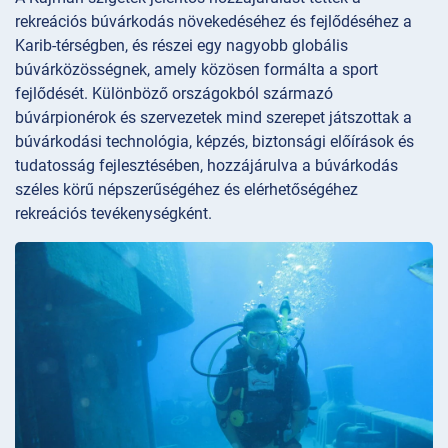
rekreációs búvárkodás növekedéséhez és fejlődéséhez a
Karib-térségben, és részei egy nagyobb globális
búvárközösségnek, amely közösen formálta a sport
fejlődését. Különböző országokból származó
búvárpionérok és szervezetek mind szerepet játszottak a
búvárkodási technológia, képzés, biztonsági előírások és
tudatosság fejlesztésében, hozzájárulva a búvárkodás
széles körű népszerűségéhez és elérhetőségéhez
rekreációs tevékenységként.