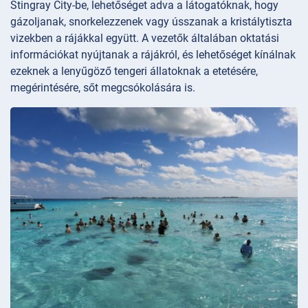
Stingray City-be, lehetőséget adva a látogatóknak, hogy
gázoljanak, snorkelezzenek vagy ússzanak a kristálytiszta
vizekben a rájákkal együtt. A vezetők általában oktatási
információkat nyújtanak a rájákról, és lehetőséget kínálnak
ezeknek a lenyűgöző tengeri állatoknak a etetésére,
megérintésére, sőt megcsókolására is.