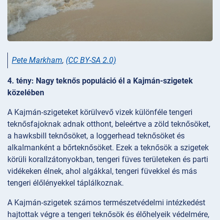
Pete Markham
,
(CC BY-SA 2.0)
4. tény: Nagy teknős populáció él a Kajmán-szigetek
közelében
A Kajmán-szigeteket körülvevő vizek különféle tengeri
teknősfajoknak adnak otthont, beleértve a zöld teknősöket,
a hawksbill teknősöket, a loggerhead teknősöket és
alkalmanként a bőrteknősöket. Ezek a teknősök a szigetek
körüli korallzátonyokban, tengeri füves területeken és parti
vidékeken élnek, ahol algákkal, tengeri füvekkel és más
tengeri élőlényekkel táplálkoznak.
A Kajmán-szigetek számos természetvédelmi intézkedést
hajtottak végre a tengeri teknősök és élőhelyeik védelmére,