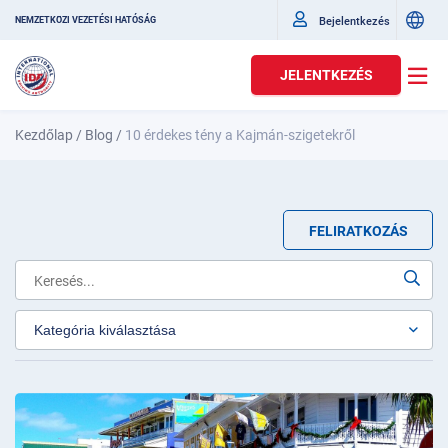
Bejelentkezés
NEMZETKÖZI VEZETÉSI HATÓSÁG
JELENTKEZÉS
Kezdőlap
/
Blog
/
10 érdekes tény a Kajmán-szigetekről
FELIRATKOZÁS