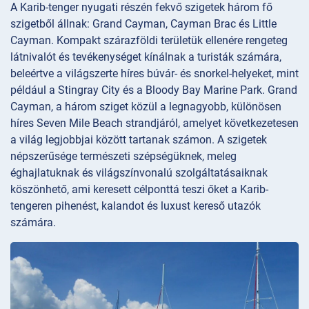
A Karib-tenger nyugati részén fekvő szigetek három fő
szigetből állnak: Grand Cayman, Cayman Brac és Little
Cayman. Kompakt szárazföldi területük ellenére rengeteg
látnivalót és tevékenységet kínálnak a turisták számára,
beleértve a világszerte híres búvár- és snorkel-helyeket, mint
például a Stingray City és a Bloody Bay Marine Park. Grand
Cayman, a három sziget közül a legnagyobb, különösen
híres Seven Mile Beach strandjáról, amelyet következetesen
a világ legjobbjai között tartanak számon. A szigetek
népszerűsége természeti szépségüknek, meleg
éghajlatuknak és világszínvonalú szolgáltatásaiknak
köszönhető, ami keresett célponttá teszi őket a Karib-
tengeren pihenést, kalandot és luxust kereső utazók
számára.