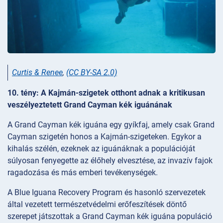
Curtis & Renee
,
(CC BY-SA 2.0)
10. tény: A Kajmán-szigetek otthont adnak a kritikusan
veszélyeztetett Grand Cayman kék iguánának
A Grand Cayman kék iguána egy gyíkfaj, amely csak Grand
Cayman szigetén honos a Kajmán-szigeteken. Egykor a
kihalás szélén, ezeknek az iguánáknak a populációját
súlyosan fenyegette az élőhely elvesztése, az invazív fajok
ragadozása és más emberi tevékenységek.
A Blue Iguana Recovery Program és hasonló szervezetek
által vezetett természetvédelmi erőfeszítések döntő
szerepet játszottak a Grand Cayman kék iguána populáció