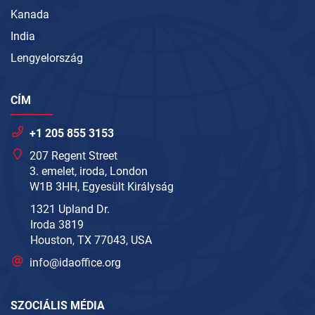
Kanada
India
Lengyelország
CÍM
+1 205 855 3153
207 Regent Street
3. emelet, iroda, London
W1B 3HH, Egyesült Királyság
1321 Upland Dr.
Iroda 3819
Houston, TX 77043, USA
info@idaoffice.org
SZOCIÁLIS MÉDIA