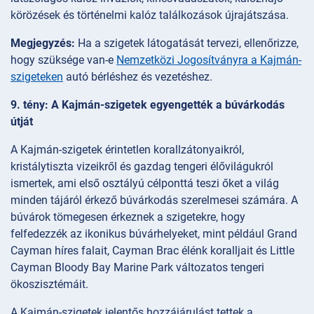
körözések és történelmi kalóz találkozások újrajátszása.
Megjegyzés:
Ha a szigetek látogatását tervezi, ellenőrizze,
hogy szüksége van-e
Nemzetközi Jogosítványra a Kajmán-
szigeteken
autó bérléshez és vezetéshez.
9. tény: A Kajmán-szigetek egyengették a búvárkodás
útját
A Kajmán-szigetek érintetlen korallzátonyaikról,
kristálytiszta vizeikről és gazdag tengeri élővilágukról
ismertek, ami első osztályú célponttá teszi őket a világ
minden tájáról érkező búvárkodás szerelmesei számára. A
búvárok tömegesen érkeznek a szigetekre, hogy
felfedezzék az ikonikus búvárhelyeket, mint például Grand
Cayman híres falait, Cayman Brac élénk koralljait és Little
Cayman Bloody Bay Marine Park változatos tengeri
ökoszisztémáit.
A Kajmán-szigetek jelentős hozzájárulást tettek a