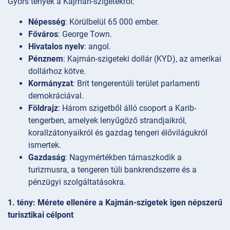
Gyors tények a Kajmán-szigetekről:
Népesség
: Körülbelül 65 000 ember.
Főváros
: George Town.
Hivatalos nyelv
: angol.
Pénznem
: Kajmán-szigeteki dollár (KYD), az amerikai
dollárhoz kötve.
Kormányzat
: Brit tengerentúli terület parlamenti
demokráciával.
Földrajz
: Három szigetből álló csoport a Karib-
tengerben, amelyek lenyűgöző strandjaikról,
korallzátonyaikról és gazdag tengeri élővilágukról
ismertek.
Gazdaság
: Nagymértékben támaszkodik a
turizmusra, a tengeren túli bankrendszerre és a
pénzügyi szolgáltatásokra.
1. tény: Mérete ellenére a Kajmán-szigetek igen népszerű
turisztikai célpont