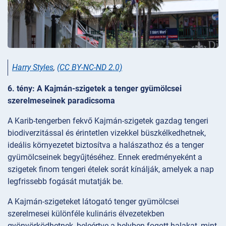
Harry Styles
,
(CC BY-NC-ND 2.0)
6. tény: A Kajmán-szigetek a tenger gyümölcsei
szerelmeseinek paradicsoma
A Karib-tengerben fekvő Kajmán-szigetek gazdag tengeri
biodiverzitással és érintetlen vizekkel büszkélkedhetnek,
ideális környezetet biztosítva a halászathoz és a tenger
gyümölcseinek begyűjtéséhez. Ennek eredményeként a
szigetek finom tengeri ételek sorát kínálják, amelyek a nap
legfrissebb fogását mutatják be.
A Kajmán-szigeteket látogató tenger gyümölcsei
szerelmesei különféle kulináris élvezetekben
gyönyörködhetnek, beleértve a helyben fogott halakat, mint