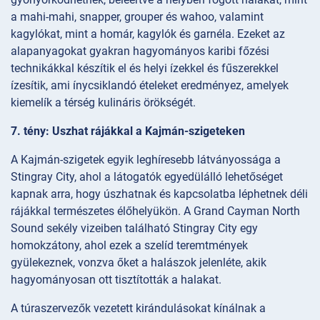
a mahi-mahi, snapper, grouper és wahoo, valamint
kagylókat, mint a homár, kagylók és garnéla. Ezeket az
alapanyagokat gyakran hagyományos karibi főzési
technikákkal készítik el és helyi ízekkel és fűszerekkel
ízesítik, ami ínycsiklandó ételeket eredményez, amelyek
kiemelík a térség kulináris örökségét.
7. tény: Uszhat rájákkal a Kajmán-szigeteken
A Kajmán-szigetek egyik leghíresebb látványossága a
Stingray City, ahol a látogatók egyedülálló lehetőséget
kapnak arra, hogy úszhatnak és kapcsolatba léphetnek déli
rájákkal természetes élőhelyükön. A Grand Cayman North
Sound sekély vizeiben található Stingray City egy
homokzátony, ahol ezek a szelíd teremtmények
gyülekeznek, vonzva őket a halászok jelenléte, akik
hagyományosan ott tisztították a halakat.
A túraszervezők vezetett kirándulásokat kínálnak a