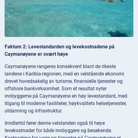
Faktum 2: Levestandarden og levekostnadene på
Caymanøyene er svært høye
Caymanøyene rangeres konsekvent blant de rikeste
landene i Karibia-regionen, med en velstående økonomi
drevet hovedsakelig av turisme, finansielle tjenester og
offshore bankvirksomhet. Som et resultat nyter
innbyggerne på Caymanøyene en høy levestandard, med
tilgang til moderne fasiliteter, høykvalitets helsetjenester,
utdanning og infrastruktur.
Imidlertid fører denne velstanden også til høye
levekostnader for både innbyggere og besøkende.
Kostnadene for varer og tjenester på Caymanøyene er