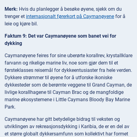
Merk:
Hvis du planlegger å besøke øyene, sjekk om du
trenger et
internasjonalt førerkort på Caymanøyene
for å
leie og kjøre bil.
Faktum 9: Det var Caymanøyene som banet vei for
dykking
Caymanøyene feires for sine uberørte korallrev, krystallklare
farvann og rikelige marine liv, noe som gjør dem til et
førsteklasses reisemål for dykkeentusiaster fra hele verden.
Dykkere strømmer til øyene for å utforske ikoniske
dykkesteder som de berømte veggene til Grand Cayman, de
livlige korallhagene til Cayman Brac og de mangfoldige
marine økosystemene i Little Caymans Bloody Bay Marine
Park.
Caymanøyene har gitt betydelige bidrag til veksten og
utviklingen av rekreasjonsdykking i Karibia, de er en del av
et større globalt dykkersamfunn som kollektivt har formet