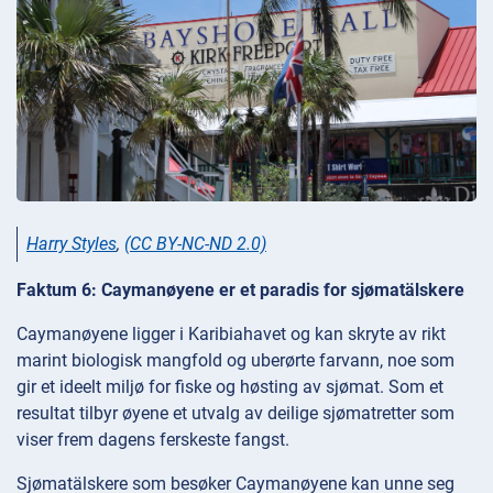
Harry Styles
,
(CC BY-NC-ND 2.0)
Faktum 6: Caymanøyene er et paradis for sjømatälskere
Caymanøyene ligger i Karibiahavet og kan skryte av rikt
marint biologisk mangfold og uberørte farvann, noe som
gir et ideelt miljø for fiske og høsting av sjømat. Som et
resultat tilbyr øyene et utvalg av deilige sjømatretter som
viser frem dagens ferskeste fangst.
Sjømatälskere som besøker Caymanøyene kan unne seg