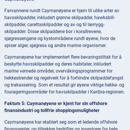
Farvannene rundt Caymanøyene er hjem til ulike arter av
havsskilpadder, inkludert grønne skilpadder, hawksbill-
skilpadder, carettaskilpadder og av og til lærrygg-
skilpadder. Disse skilpaddene bor i korallrevene,
sjøgressengene og kystområdene rundt øyene, hvor de
spiser alger, sjøgress og andre marine organismer.
Caymanøyene har implementert flere bevaringstiltak for å
beskytte havsskilpadder og deres habitater, inkludert
marine vernede områder, overvåkingsprogrammer for
hekkestrender og regelverk for å forhindre skilpaddefangst
og trakassering. Som et resultat gir øyene viktige hekke- og
fourageringsområder for havsskilpadder i Karibia-regionen.
Faktum 5: Caymanøyene er kjent for sin offshore
finansindustri og tollfrie shoppingsmuligheter
Caymanøyene har etablert seg som et ledende offshore
finanssenter, og tiltrekker bedrifter og investorer fra hele