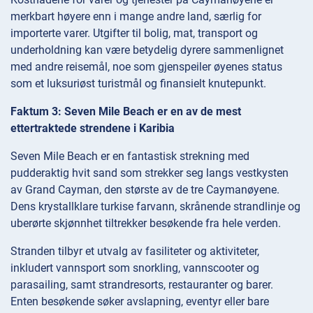
merkbart høyere enn i mange andre land, særlig for
importerte varer. Utgifter til bolig, mat, transport og
underholdning kan være betydelig dyrere sammenlignet
med andre reisemål, noe som gjenspeiler øyenes status
som et luksuriøst turistmål og finansielt knutepunkt.
Faktum 3: Seven Mile Beach er en av de mest
ettertraktede strendene i Karibia
Seven Mile Beach er en fantastisk strekning med
pudderaktig hvit sand som strekker seg langs vestkysten
av Grand Cayman, den største av de tre Caymanøyene.
Dens krystallklare turkise farvann, skrånende strandlinje og
uberørte skjønnhet tiltrekker besøkende fra hele verden.
Stranden tilbyr et utvalg av fasiliteter og aktiviteter,
inkludert vannsport som snorkling, vannscooter og
parasailing, samt strandresorts, restauranter og barer.
Enten besøkende søker avslapning, eventyr eller bare