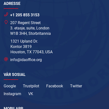
ADRESSE
+1 205 855 3153
207 Regent Street
3. etasje, suite, London
W1B 3HH, Storbritannia
1321 Upland Dr.
Kontor 3819
Houston, TX 77043, USA
info@idaoffice.org
VÅR SOSIAL
Google
Trustpilot
Facebook
Twitter
Instagram
VK
MOBILAPP