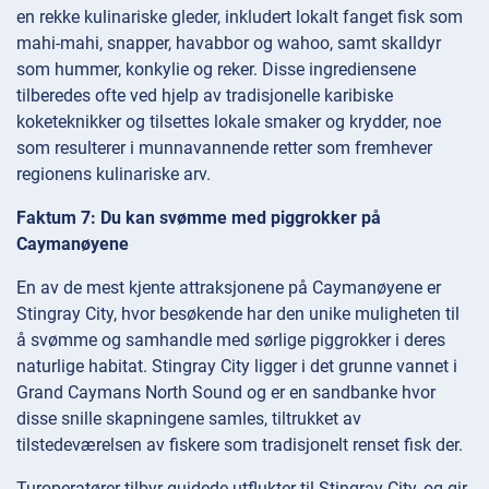
en rekke kulinariske gleder, inkludert lokalt fanget fisk som
mahi-mahi, snapper, havabbor og wahoo, samt skalldyr
som hummer, konkylie og reker. Disse ingrediensene
tilberedes ofte ved hjelp av tradisjonelle karibiske
koketeknikker og tilsettes lokale smaker og krydder, noe
som resulterer i munnavannende retter som fremhever
regionens kulinariske arv.
Faktum 7: Du kan svømme med piggrokker på
Caymanøyene
En av de mest kjente attraksjonene på Caymanøyene er
Stingray City, hvor besøkende har den unike muligheten til
å svømme og samhandle med sørlige piggrokker i deres
naturlige habitat. Stingray City ligger i det grunne vannet i
Grand Caymans North Sound og er en sandbanke hvor
disse snille skapningene samles, tiltrukket av
tilstedeværelsen av fiskere som tradisjonelt renset fisk der.
Turoperatører tilbyr guidede utflukter til Stingray City, og gir