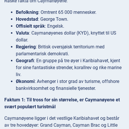
Raske fakta om Caymanøyene:
Befolkning
: Omtrent 65 000 mennesker.
Hovedstad
: George Town.
Offisielt språk
: Engelsk.
Valuta
: Caymanøyenes dollar (KYD), knyttet til US
dollar.
Regjering
: Britisk oversjøisk territorium med
parlamentarisk demokrati.
Geografi
: En gruppe på tre øyer i Karibiahavet, kjent
for sine fantastiske strender, korallrev og rike marine
liv.
Økonomi
: Avhenger i stor grad av turisme, offshore
bankvirksomhet og finansielle tjenester.
Faktum 1: Til tross for sin størrelse, er Caymanøyene et
svært populært turistmål
Caymanøyene ligger i det vestlige Karibiahavet og består
av tre hovedøyer: Grand Cayman, Cayman Brac og Little