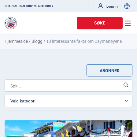
Logg inn
INTERNATIONAL DRIVING AUTHORITY
SØKE
Hjemmeside
/
Blogg
/
10 interessante fakta om Caymanøyene
ABONNER