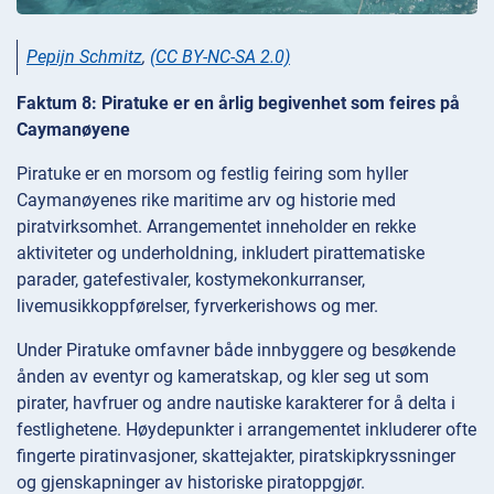
Pepijn Schmitz
,
(CC BY-NC-SA 2.0)
Faktum 8: Piratuke er en årlig begivenhet som feires på
Caymanøyene
Piratuke er en morsom og festlig feiring som hyller
Caymanøyenes rike maritime arv og historie med
piratvirksomhet. Arrangementet inneholder en rekke
aktiviteter og underholdning, inkludert pirattematiske
parader, gatefestivaler, kostymekonkurranser,
livemusikkoppførelser, fyrverkerishows og mer.
Under Piratuke omfavner både innbyggere og besøkende
ånden av eventyr og kameratskap, og kler seg ut som
pirater, havfruer og andre nautiske karakterer for å delta i
festlighetene. Høydepunkter i arrangementet inkluderer ofte
fingerte piratinvasjoner, skattejakter, piratskipkryssninger
og gjenskapninger av historiske piratoppgjør.