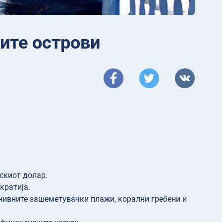
ките острови
скиот долар.
кратија.
о нивните зашеметувачки плажи, корални гребени и