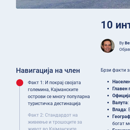
10 ин
By
Be
Објав
Навигација на член
Брзи факти з
Населе
Факт 1: И покрај својата
Главен 
големина, Кајманските
Официја
острови се многу популарна
Валута
:
туристичка дестинација
Влада
:
Факт 2: Стандардот на
Географ
живеење и трошоците за
богат м
живот во Кајманските