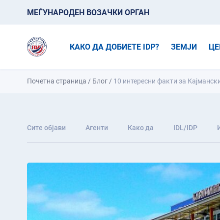
МЕЃУНАРОДЕН ВОЗАЧКИ ОРГАН
КАКО ДА ДОБИЕТЕ IDP?
ЗЕМЈИ
ЦЕ
Почетна страница
/
Блог
/
10 интересни факти за Кајманск
Сите објави
Агенти
Како да
IDL/IDP