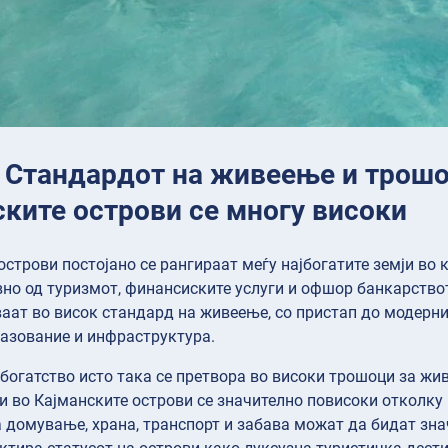
: Стандардот на живеење и трошо
ските острови се многу високи
острови постојано се рангираат меѓу најбогатите земји во 
но од туризмот, финансиските услуги и офшор банкарството
аат во висок стандард на живеење, со пристап до модерн
азование и инфраструктура.
 богатство исто така се претвора во високи трошоци за жив
ги во Кајманските острови се значително повисоки отколку 
 домување, храна, транспорт и забава можат да бидат зна