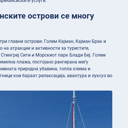
 финансиските услуги.
анските острови се многу
три главни острови: Голем Кајман, Кајман Брак и
о на атракции и активности за туристите,
 Стингреј Сити и Морскиот парк Блади Беј. Голем
уммилна плажа, постојано рангирана меѓу
 нивната природна убавина, топла клима и
тници кои бараат релаксација, авантура и луксуз во