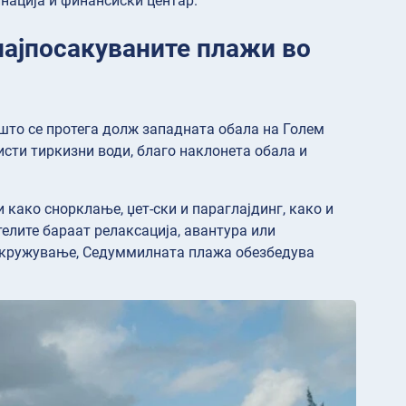
инација и финансиски центар.
најпосакуваните плажи во
што се протега долж западната обала на Голем
исти тиркизни води, благо наклонета обала и
 како снорклање, џет-ски и параглајдинг, како и
елите бараат релаксација, авантура или
опкружување, Седуммилната плажа обезбедува