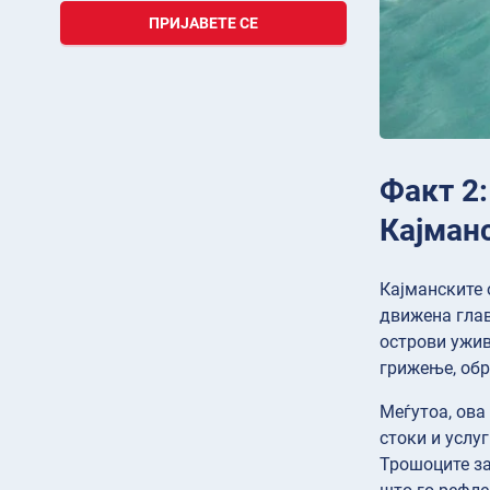
ПРИЈАВЕТЕ СЕ
Факт 2
Кајман
Кајманските 
движена глав
острови ужив
грижење, обр
Меѓутоа, ова
стоки и услу
Трошоците за