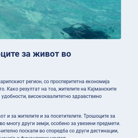
ците за живот во
карипскиот регион, со просперитетна економија
. Како резултат на тоа, жителите на Кајманските
и удобности, висококвалитетно здравствено
от и за жителите и за посетителите. Трошоците за
во многу други земји, особено за увезени предмети.
чително поскапи во споредба со други дестинации,