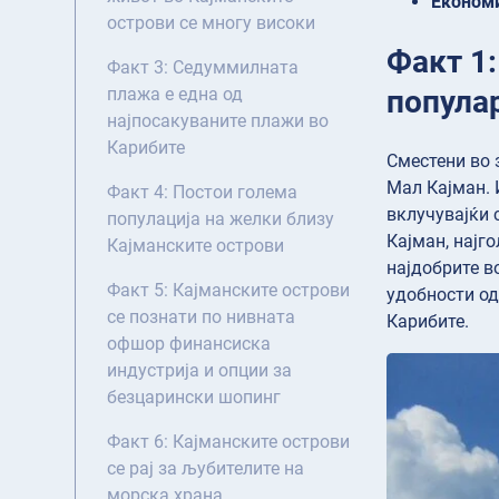
Економ
острови се многу високи
Факт 1:
Факт 3: Седуммилната
попула
плажа е една од
најпосакуваните плажи во
Карибите
Сместени во 
Мал Кајман. 
Факт 4: Постои голема
вклучувајќи 
популација на желки близу
Кајман, најг
Кајманските острови
најдобрите в
Факт 5: Кајманските острови
удобности од
се познати по нивната
Карибите.
офшор финансиска
индустрија и опции за
безцарински шопинг
Факт 6: Кајманските острови
се рај за љубителите на
морска храна