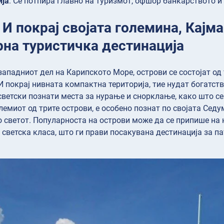
ија
: Се потпира главно на туризмот, офшор банкарството и
 И покрај својата големина, Кајм
рна туристичка дестинација
западниот дел на Карипското Море, острови се состојат од 
И покрај нивната компактна територија, тие нудат богатств
светски познати места за нурање и снорклање, како што се
олемиот од трите острови, е особено познат по својата Сед
о светот. Популарноста на острови може да се припише на
 светска класа, што ги прави посакувана дестинација за па