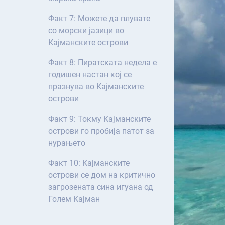
Факт 7: Можете да плувате
со морски јазици во
Кајманските острови
Факт 8: Пиратската недела е
годишен настан кој се
празнува во Кајманските
острови
Факт 9: Токму Кајманските
острови го пробија патот за
нурањето
Факт 10: Кајманските
острови се дом на критично
загрозената сина игуана од
Голем Кајман