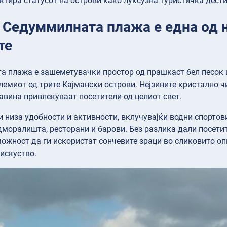
ктира статусот на острови како луксузна туристичка дест
: Седуммилната плажа е една од 
те
 плажа е зашеметувачки простор од прашкаст бел песок 
олемиот од трите Кајмански острови. Нејзините кристално ч
авина привлекуваат посетители од целиот свет.
 низа удобности и активности, вклучувајќи водни спортови
моралишта, ресторани и барови. Без разлика дали посетит
ожност да ги искористат сончевите зраци во сликовито 
искуство.