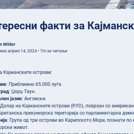
тересни факти за Кајманс
n Wilder
ено април 14, 2024 • 7m за читање
а Кајманските острови:
ние
: Приближно 65.000 луѓе.
град
: Џорџ Таун.
лен јазик
: Англиски.
 Долар на Кајманските острови (KYD), поврзан со американ
 Британска прекуморска територија со парламентарна демо
ија
: Група од три острови во Карипското Море, познати п
орски живот.