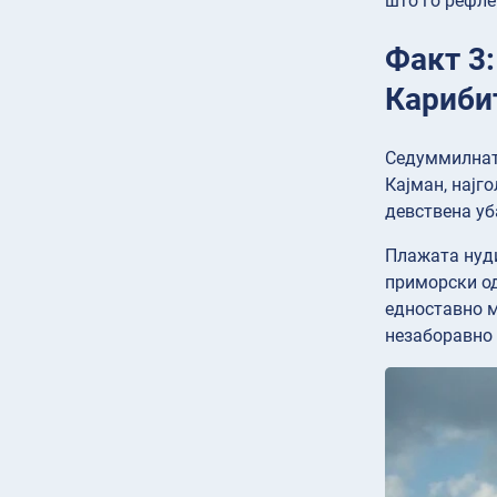
што го рефле
Факт 3
Кариби
Седуммилната
Кајман, најг
девствена уб
Плажата нуди
приморски од
едноставно м
незаборавно 