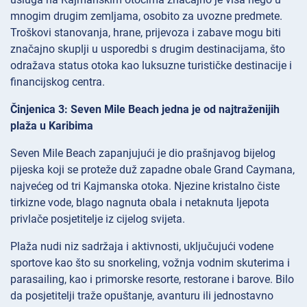
mnogim drugim zemljama, osobito za uvozne predmete.
Troškovi stanovanja, hrane, prijevoza i zabave mogu biti
značajno skuplji u usporedbi s drugim destinacijama, što
odražava status otoka kao luksuzne turističke destinacije i
financijskog centra.
Činjenica 3: Seven Mile Beach jedna je od najtraženijih
plaža u Karibima
Seven Mile Beach zapanjujući je dio prašnjavog bijelog
pijeska koji se proteže duž zapadne obale Grand Caymana,
najvećeg od tri Kajmanska otoka. Njezine kristalno čiste
tirkizne vode, blago nagnuta obala i netaknuta ljepota
privlače posjetitelje iz cijelog svijeta.
Plaža nudi niz sadržaja i aktivnosti, uključujući vodene
sportove kao što su snorkeling, vožnja vodnim skuterima i
parasailing, kao i primorske resorte, restorane i barove. Bilo
da posjetitelji traže opuštanje, avanturu ili jednostavno