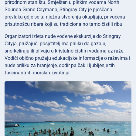
prirodnom staništu. Smješten u plitkim vodama North
Sounda Grand Caymana, Stingray City je pješčana
prevlaka gdje se ta nježna stvorenja okupljaju, privučena
prisutnošću ribara koji su tradicionalno tamo čistili ribu.
Organizatori izleta nude vođene ekskurzije do Stingray
Cityja, pružajući posjetiteljima priliku da gazaju,
snorkeliraju ili plivaju u kristalno čistim vodama uz raže.
Vodiči obično pružaju edukacijske informacije o raževima i
nude priliku za hranjenje, dodir pa čak i ljubljenje tih
fascinantnih morskih životinja.