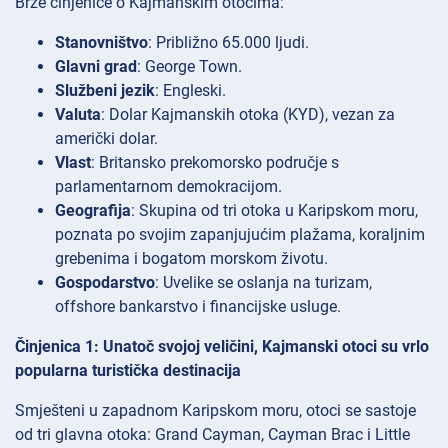
Brze činjenice o Kajmanskim otocima:
Stanovništvo
: Približno 65.000 ljudi.
Glavni grad
: George Town.
Službeni jezik
: Engleski.
Valuta
: Dolar Kajmanskih otoka (KYD), vezan za
američki dolar.
Vlast
: Britansko prekomorsko područje s
parlamentarnom demokracijom.
Geografija
: Skupina od tri otoka u Karipskom moru,
poznata po svojim zapanjujućim plažama, koraljnim
grebenima i bogatom morskom životu.
Gospodarstvo
: Uvelike se oslanja na turizam,
offshore bankarstvo i financijske usluge.
Činjenica 1: Unatoč svojoj veličini, Kajmanski otoci su vrlo
popularna turistička destinacija
Smješteni u zapadnom Karipskom moru, otoci se sastoje
od tri glavna otoka: Grand Cayman, Cayman Brac i Little