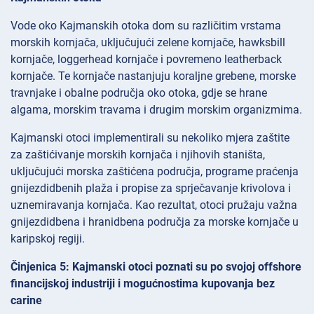
Vode oko Kajmanskih otoka dom su različitim vrstama
morskih kornjača, uključujući zelene kornjače, hawksbill
kornjače, loggerhead kornjače i povremeno leatherback
kornjače. Te kornjače nastanjuju koraljne grebene, morske
travnjake i obalne područja oko otoka, gdje se hrane
algama, morskim travama i drugim morskim organizmima.
Kajmanski otoci implementirali su nekoliko mjera zaštite
za zaštićivanje morskih kornjača i njihovih staništa,
uključujući morska zaštićena područja, programe praćenja
gnijezdidbenih plaža i propise za sprječavanje krivolova i
uznemiravanja kornjača. Kao rezultat, otoci pružaju važna
gnijezdidbena i hranidbena područja za morske kornjače u
karipskoj regiji.
Činjenica 5: Kajmanski otoci poznati su po svojoj offshore
financijskoj industriji i mogućnostima kupovanja bez
carine