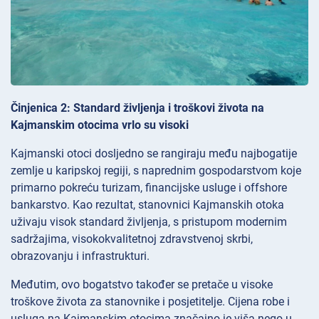
Činjenica 2: Standard življenja i troškovi života na
Kajmanskim otocima vrlo su visoki
Kajmanski otoci dosljedno se rangiraju među najbogatije
zemlje u karipskoj regiji, s naprednim gospodarstvom koje
primarno pokreću turizam, financijske usluge i offshore
bankarstvo. Kao rezultat, stanovnici Kajmanskih otoka
uživaju visok standard življenja, s pristupom modernim
sadržajima, visokokvalitetnoj zdravstvenoj skrbi,
obrazovanju i infrastrukturi.
Međutim, ovo bogatstvo također se pretače u visoke
troškove života za stanovnike i posjetitelje. Cijena robe i
usluga na Kajmanskim otocima značajno je viša nego u