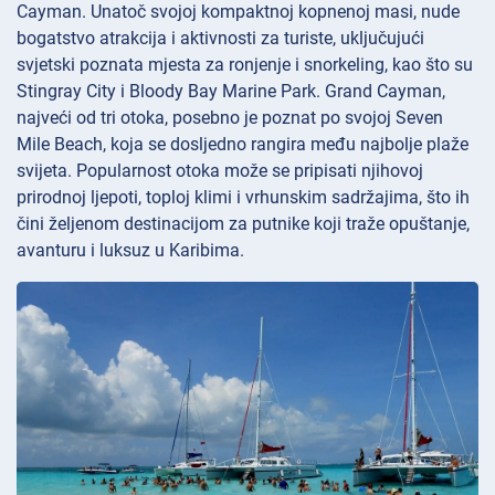
Cayman. Unatoč svojoj kompaktnoj kopnenoj masi, nude
bogatstvo atrakcija i aktivnosti za turiste, uključujući
svjetski poznata mjesta za ronjenje i snorkeling, kao što su
Stingray City i Bloody Bay Marine Park. Grand Cayman,
najveći od tri otoka, posebno je poznat po svojoj Seven
Mile Beach, koja se dosljedno rangira među najbolje plaže
svijeta. Popularnost otoka može se pripisati njihovoj
prirodnoj ljepoti, toploj klimi i vrhunskim sadržajima, što ih
čini željenom destinacijom za putnike koji traže opuštanje,
avanturu i luksuz u Karibima.