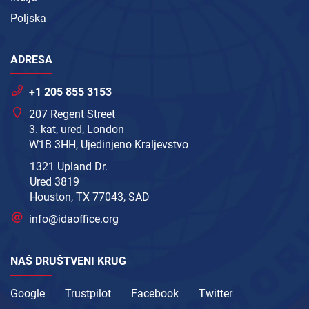
Poljska
ADRESA
+1 205 855 3153
207 Regent Street
3. kat, ured, London
W1B 3HH, Ujedinjeno Kraljevstvo
1321 Upland Dr.
Ured 3819
Houston, TX 77043, SAD
info@idaoffice.org
NAŠ DRUŠTVENI KRUG
Google
Trustpilot
Facebook
Twitter