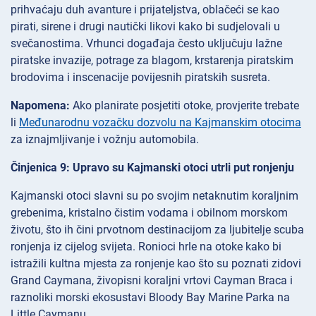
prihvaćaju duh avanture i prijateljstva, oblačeći se kao
pirati, sirene i drugi nautički likovi kako bi sudjelovali u
svečanostima. Vrhunci događaja često uključuju lažne
piratske invazije, potrage za blagom, krstarenja piratskim
brodovima i inscenacije povijesnih piratskih susreta.
Napomena:
Ako planirate posjetiti otoke, provjerite trebate
li
Međunarodnu vozačku dozvolu na Kajmanskim otocima
za iznajmljivanje i vožnju automobila.
Činjenica 9: Upravo su Kajmanski otoci utrli put ronjenju
Kajmanski otoci slavni su po svojim netaknutim koraljnim
grebenima, kristalno čistim vodama i obilnom morskom
životu, što ih čini prvotnom destinacijom za ljubitelje scuba
ronjenja iz cijelog svijeta. Ronioci hrlе na otoke kako bi
istražili kultna mjesta za ronjenje kao što su poznati zidovi
Grand Caymana, živopisni koraljni vrtovi Cayman Braca i
raznoliki morski ekosustavi Bloody Bay Marine Parka na
Little Caymanu.