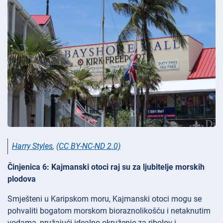
Harry Styles
,
(CC BY-NC-ND 2.0)
Činjenica 6: Kajmanski otoci raj su za ljubitelje morskih
plodova
Smješteni u Karipskom moru, Kajmanski otoci mogu se
pohvaliti bogatom morskom bioraznolikošću i netaknutim
vodama, pružajući idealno okruženje za ribolov i