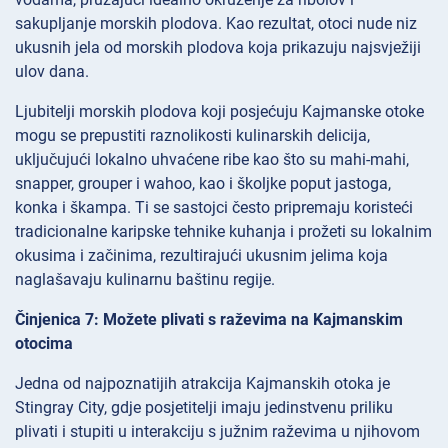
sakupljanje morskih plodova. Kao rezultat, otoci nude niz
ukusnih jela od morskih plodova koja prikazuju najsvježiji
ulov dana.
Ljubitelji morskih plodova koji posjećuju Kajmanske otoke
mogu se prepustiti raznolikosti kulinarskih delicija,
uključujući lokalno uhvaćene ribe kao što su mahi-mahi,
snapper, grouper i wahoo, kao i školjke poput jastoga,
konka i škampa. Ti se sastojci često pripremaju koristeći
tradicionalne karipske tehnike kuhanja i prožeti su lokalnim
okusima i začinima, rezultirajući ukusnim jelima koja
naglašavaju kulinarnu baštinu regije.
Činjenica 7: Možete plivati s raževima na Kajmanskim
otocima
Jedna od najpoznatijih atrakcija Kajmanskih otoka je
Stingray City, gdje posjetitelji imaju jedinstvenu priliku
plivati i stupiti u interakciju s južnim raževima u njihovom