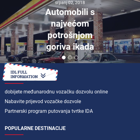
srpanj 02, 2018
Automobili s
najvećom
potrošnjom
goriva ikada
KAKO DA
dobijete međunarodnu vozačku dozvolu online
Nabavite prijevod vozačke dozvole
Partnerski program putovanja tvrtke IDA
POPULARNE DESTINACIJE