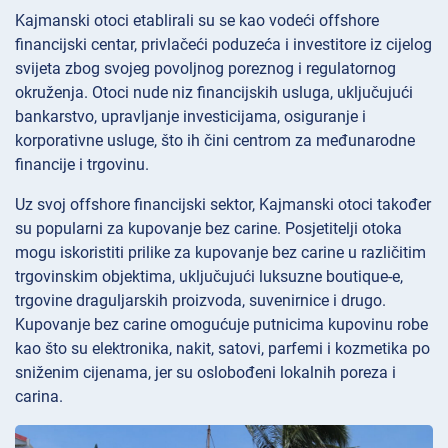
Kajmanski otoci etablirali su se kao vodeći offshore
financijski centar, privlačeći poduzeća i investitore iz cijelog
svijeta zbog svojeg povoljnog poreznog i regulatornog
okruženja. Otoci nude niz financijskih usluga, uključujući
bankarstvo, upravljanje investicijama, osiguranje i
korporativne usluge, što ih čini centrom za međunarodne
financije i trgovinu.
Uz svoj offshore financijski sektor, Kajmanski otoci također
su popularni za kupovanje bez carine. Posjetitelji otoka
mogu iskoristiti prilike za kupovanje bez carine u različitim
trgovinskim objektima, uključujući luksuzne boutique-e,
trgovine draguljarskih proizvoda, suvenirnice i drugo.
Kupovanje bez carine omogućuje putnicima kupovinu robe
kao što su elektronika, nakit, satovi, parfemi i kozmetika po
sniženim cijenama, jer su oslobođeni lokalnih poreza i
carina.