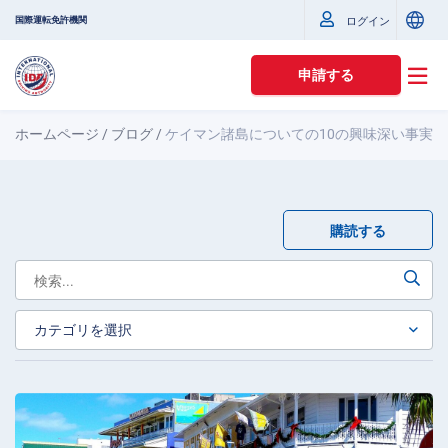
国際運転免許機関
ログイン
申請する
ホームページ
/
ブログ
/
ケイマン諸島についての10の興味深い事実
購読する