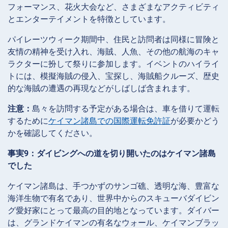
フォーマンス、花火大会など、さまざまなアクティビティ
とエンターテイメントを特徴としています。
パイレーツウィーク期間中、住民と訪問者は同様に冒険と
友情の精神を受け入れ、海賊、人魚、その他の航海のキャ
ラクターに扮して祭りに参加します。イベントのハイライ
トには、模擬海賊の侵入、宝探し、海賊船クルーズ、歴史
的な海賊の遭遇の再現などがしばしば含まれます。
注意：
島々を訪問する予定がある場合は、車を借りて運転
するために
ケイマン諸島での国際運転免許証
が必要かどう
かを確認してください。
事実9：ダイビングへの道を切り開いたのはケイマン諸島
でした
ケイマン諸島は、手つかずのサンゴ礁、透明な海、豊富な
海洋生物で有名であり、世界中からのスキューバダイビン
グ愛好家にとって最高の目的地となっています。ダイバー
は、グランドケイマンの有名なウォール、ケイマンブラッ