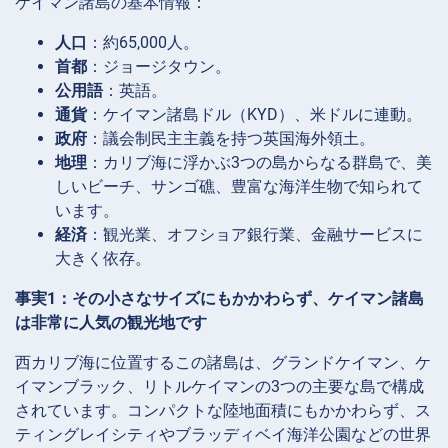
ケイマン諸島の基本情報：
人口
：約65,000人。
首都
：ジョージタウン。
公用語
：英語。
通貨
：ケイマン諸島ドル（KYD）、米ドルに連動。
政府
：議会制民主主義を持つ英国海外領土。
地理
：カリブ海に浮かぶ3つの島からなる群島で、美
しいビーチ、サンゴ礁、豊富な海洋生物で知られて
います。
経済
：観光業、オフショア銀行業、金融サービスに
大きく依存。
事実1：その小さなサイズにもかかわらず、ケイマン諸島
は非常に人気の観光地です
西カリブ海に位置するこの諸島は、グランドケイマン、ケ
イマンブラック、リトルケイマンの3つの主要な島で構成
されています。コンパクトな陸地面積にもかかわらず、ス
ティングレイシティやブラッディベイ海洋公園などの世界