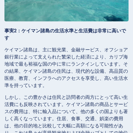
事実2：ケイマン諸島の生活水準と生活費は非常に高いで
す
ケイマン諸島は、主に観光業、金融サービス、オフショア
銀行業によって支えられた繁栄した経済により、カリブ海
地域で最も裕福な国の中に常にランクインしています。そ
の結果、ケイマン諸島の住民は、現代的な設備、高品質の
医療、教育、インフラへのアクセスを享受し、高い生活水
準を持っています。
しかし、この豊かさは住民と訪問者の両方にとって高い生
活費にも反映されています。ケイマン諸島の商品とサービ
スの費用は、特に輸入品について、他の多くの国よりも著
しく高くなっています。住居、食事、交通、娯楽の費用
は、他の目的地と比較して大幅に高額になる可能性があ
り、これは島々が高級観光地および金融ハブとしての地位