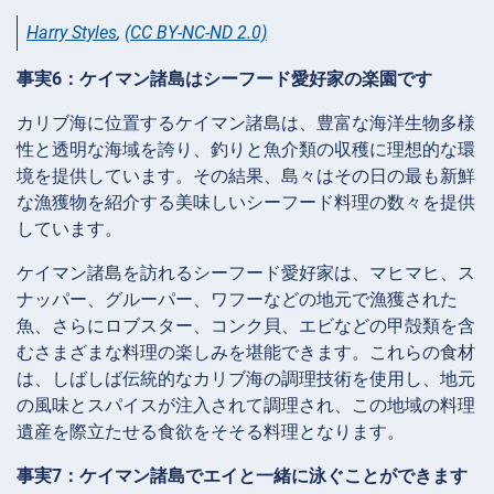
Harry Styles
,
(CC BY-NC-ND 2.0)
事実6：ケイマン諸島はシーフード愛好家の楽園です
カリブ海に位置するケイマン諸島は、豊富な海洋生物多様
性と透明な海域を誇り、釣りと魚介類の収穫に理想的な環
境を提供しています。その結果、島々はその日の最も新鮮
な漁獲物を紹介する美味しいシーフード料理の数々を提供
しています。
ケイマン諸島を訪れるシーフード愛好家は、マヒマヒ、ス
ナッパー、グルーパー、ワフーなどの地元で漁獲された
魚、さらにロブスター、コンク貝、エビなどの甲殻類を含
むさまざまな料理の楽しみを堪能できます。これらの食材
は、しばしば伝統的なカリブ海の調理技術を使用し、地元
の風味とスパイスが注入されて調理され、この地域の料理
遺産を際立たせる食欲をそそる料理となります。
事実7：ケイマン諸島でエイと一緒に泳ぐことができます