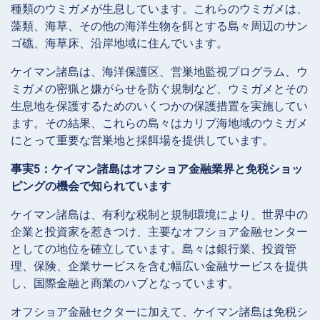
種類のウミガメが生息しています。これらのウミガメは、
藻類、海草、その他の海洋生物を餌とする島々周辺のサン
ゴ礁、海草床、沿岸地域に住んでいます。
ケイマン諸島は、海洋保護区、営巣地監視プログラム、ウ
ミガメの密猟と嫌がらせを防ぐ規制など、ウミガメとその
生息地を保護するためのいくつかの保護措置を実施してい
ます。その結果、これらの島々はカリブ海地域のウミガメ
にとって重要な営巣地と採餌場を提供しています。
事実5：ケイマン諸島はオフショア金融業界と免税ショッ
ピングの機会で知られています
ケイマン諸島は、有利な税制と規制環境により、世界中の
企業と投資家を惹きつけ、主要なオフショア金融センター
としての地位を確立しています。島々は銀行業、投資管
理、保険、企業サービスを含む幅広い金融サービスを提供
し、国際金融と商業のハブとなっています。
オフショア金融セクターに加えて、ケイマン諸島は免税シ