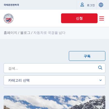
국제운전면허국
로그인
신청
홈페이지
/
블로그
/
자동차로 국경을 넘다
구독