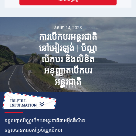
ឧសភា 14, 2023
ការបើកបរអន្តរជាតិ
នៅអៀរឡង់ | ប័ណ្ណ
បើកបរ និងលិខិត
អនុញ្ញាតបើកបរ
អន្តរជាតិ
របៀប
ទទួលបានប័ណ្ណបើកបរអន្តរជាតិតាមអ៊ីនធឺណិត
ទទួលបានការបកប្រែប័ណ្ណបើកបរ