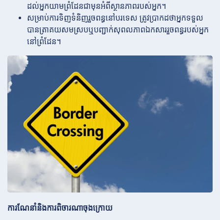
ដល់អ្នកយាមព្រំដែនជាមុនអំពីស្ថានភាពរបស់អ្នក។
សម្រាប់ការទិញទំនិញរួចពន្ធនៅបរទេស ត្រូវប្រាកដថាអ្នកទទួល
បានត្រាគយសមស្របឬបញ្ជាក់សុពលភាពឯកសាររួចពន្ធរបស់អ្នក
នៅព្រំដែន។
ការណែនាំនិងការពិចារណាចុងក្រោយ