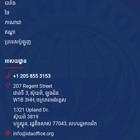
បារាំង
ថៃ
កាណាដា
ឥណ្ឌា
ប្រទេសប៉ូឡូញ
អាសយដ្ឋាន
+1 205 855 3153
207 Regent Street
ជាន់ទី 3, ស៊ុយត៍, ឡុងដ៍ន
W1B 3HH, ចក្រភព​អង់គ្លេស
1321 Upland Dr.
ស៊ុយត៍ 3819
ហ្យូស្តុន, រដ្ឋតិចសាស់ 77043, សហរដ្ឋ​អាមេរិក
info@idaoffice.org