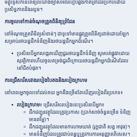
មគ្គុទ្ទេសក៍នេះពន្យល់យ៉ាងច្បាស់អំពីរបៀបឆ្លងកាត់ព្រំដែនប្រកបដោយ
ប្រសិទ្ធភាពនិងរលូន។
ការចូលទៅកាន់ចំណុចត្រួតពិនិត្យព្រំដែន
នៅចំណុចត្រួតពិនិត្យសំខាន់ៗ ជាទូទៅមានផ្លូវត្រួតពិនិត្យដាច់ដោយឡែក
សម្រាប់រថយន្តដឹកទំនិញនិងរថយន្តដឹកអ្នកដំណើរ។
ប្រសិនបើអ្នកសង្កេតឃើញជួររថយន្តដឹកទំនិញ សូមបត់ផ្លូវវាដោយ
សុវត្ថិភាពហើយចូលតម្រង់ជួរពីក្រោយរថយន្តដឹកអ្នកដំណើរដែល
នៅជិតបំផុត។
ការជ្រើសរើសរវាងរបៀងបៃតងនិងរបៀងក្រហម
នៅពេលអ្នកចូលទៅដល់គយ អ្នកនឹងច្រើនតែឃើញរបៀងពីរប្រភេទ៖
របៀងក្រហម
៖ ជ្រើសរើសរបៀងនេះប្រសិនបើអ្នក៖
ដឹកជញ្ជូនវត្ថុដែលត្រូវប្រកាស (ប្រាក់សាច់ចំនួនច្រើន ទំនិញ
មានតម្លៃ)។
ដឹកជញ្ជូនវត្ថុដែលមានការហាមឃាត់ (រុក្ខជាតិ សត្វ អាវុធ)។
មានទំនិញដែលត្រូវជាប់ពន្ធឬត្រូវការការអនុញ្ញាតពិសេស។