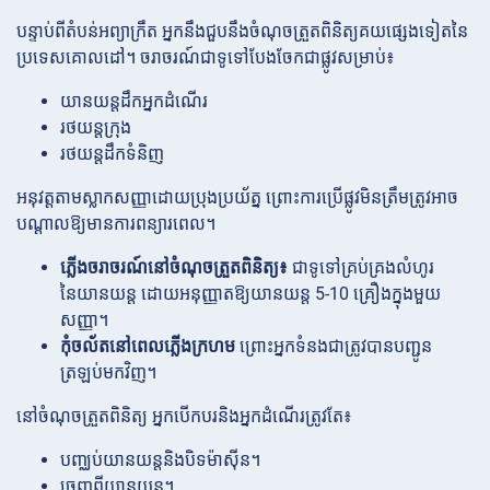
បន្ទាប់ពីតំបន់អព្យាក្រឹត អ្នកនឹងជួបនឹងចំណុចត្រួតពិនិត្យគយផ្សេងទៀតនៃ
ប្រទេសគោលដៅ។ ចរាចរណ៍ជាទូទៅបែងចែកជាផ្លូវសម្រាប់៖
យានយន្តដឹកអ្នកដំណើរ
រថយន្តក្រុង
រថយន្តដឹកទំនិញ
អនុវត្តតាមស្លាកសញ្ញាដោយប្រុងប្រយ័ត្ន ព្រោះការប្រើផ្លូវមិនត្រឹមត្រូវអាច
បណ្តាលឱ្យមានការពន្យារពេល។
ភ្លើងចរាចរណ៍នៅចំណុចត្រួតពិនិត្យ៖
ជាទូទៅគ្រប់គ្រងលំហូរ
នៃយានយន្ត ដោយអនុញ្ញាតឱ្យយានយន្ត 5-10 គ្រឿងក្នុងមួយ
សញ្ញា។
កុំចល័តនៅពេលភ្លើងក្រហម
ព្រោះអ្នកទំនងជាត្រូវបានបញ្ជូន
ត្រឡប់មកវិញ។
នៅចំណុចត្រួតពិនិត្យ អ្នកបើកបរនិងអ្នកដំណើរត្រូវតែ៖
បញ្ឈប់យានយន្តនិងបិទម៉ាស៊ីន។
ចេញពីយានយន្ត។