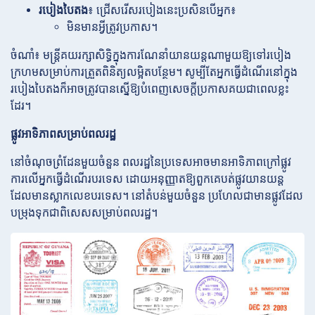
របៀងបៃតង
៖ ជ្រើសរើសរបៀងនេះប្រសិនបើអ្នក៖
មិនមានអ្វីត្រូវប្រកាស។
ចំណាំ៖ មន្ត្រីគយរក្សាសិទ្ធិក្នុងការណែនាំយានយន្តណាមួយឱ្យទៅរបៀង
ក្រហមសម្រាប់ការត្រួតពិនិត្យលម្អិតបន្ថែម។ សូម្បីតែអ្នកធ្វើដំណើរនៅក្នុង
របៀងបៃតងក៏អាចត្រូវបានស្នើឱ្យបំពេញសេចក្តីប្រកាសគយជាពេលខ្លះ
ដែរ។
ផ្លូវអាទិភាពសម្រាប់ពលរដ្ឋ
នៅចំណុចព្រំដែនមួយចំនួន ពលរដ្ឋនៃប្រទេសអាចមានអាទិភាពក្រៅផ្លូវ
ការលើអ្នកធ្វើដំណើរបរទេស ដោយអនុញ្ញាតឱ្យពួកគេបត់ផ្លូវយានយន្ត
ដែលមានស្លាកលេខបរទេស។ នៅតំបន់មួយចំនួន ប្រហែលជាមានផ្លូវដែល
បម្រុងទុកជាពិសេសសម្រាប់ពលរដ្ឋ។