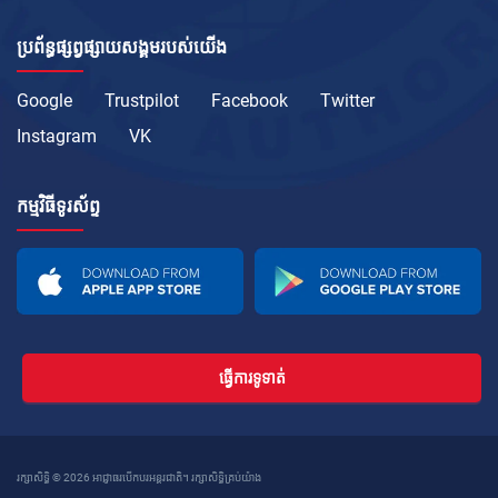
ប្រព័ន្ធផ្សព្វផ្សាយសង្គមរបស់យើង
Google
Trustpilot
Facebook
Twitter
Instagram
VK
កម្មវិធីទូរស័ព្ទ
ធ្វើការទូទាត់
រក្សាសិទ្ធិ © 2026 អាជ្ញាធរបើកបរអន្តរជាតិ។ រក្សាសិទ្ធិគ្រប់យ៉ាង