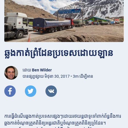
ឆ្លងកាត់ព្រំដែនប្រទេសដោយឡាន
ដោយ
Ben Wilder
បានផ្សព្វផ្សាយ មិថុនា 30, 2017 • 3m ដើម្បីអាន
ការធ្វើដំណើរឆ្លងកាត់ប្រទេសផ្សេងៗដោយរថយន្តជាទូទៅពាក់ព័ន្ធនឹងការ
ឆ្លងកាត់ចំណុចត្រួតពិនិត្យអន្តរជាតិឬចំណុចត្រួតពិនិត្យព្រំដែន។