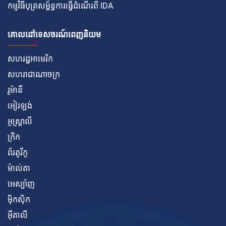
កម្មវិធីបុត្រសម្ព័ន្ធការធ្វើដំណើរពី IDA
គោលដៅទេសចរណ៍ពេញនិយម
សហរដ្ឋអាមេរិក
សហរាជាណាចក្រ
រូម៉ានី
អៀរឡង់
អូស្ត្រាលី
ក្រិក
ព័រតូរីកូ
ម៉ាល់តា
អេស្ប៉ាញ
ម៉ិកស៊ិក
អ៊ីតាលី