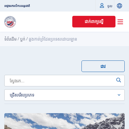
ចូល
អាជ្ញាធរការបើកបរអន្តរជាតិ
ដាក់ពាក្យស្នើ
/
/
ទំព័រដើម
ប្លក់
ឆ្លងកាត់ព្រំដែនប្រទេសដោយឡាន
ជាវ