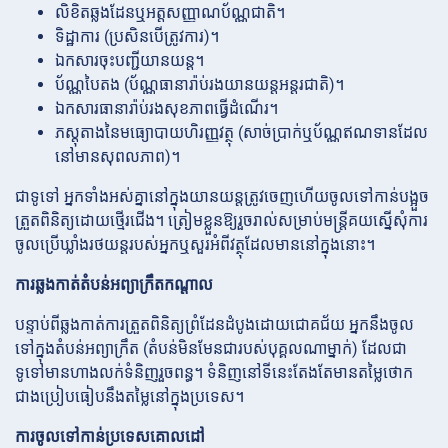
លិខិតឆ្លងដែនឬអត្តសញ្ញាណប័ណ្ណជាតិ។
ទិដ្ឋាការ (ប្រសិនបើត្រូវការ)។
ឯកសារចុះបញ្ជីយានយន្ត។
ប័ណ្ណបៃតង (ប័ណ្ណធានារ៉ាប់រងយានយន្តអន្តរជាតិ)។
ឯកសារធានារ៉ាប់រងសុខភាពធ្វើដំណើរ។
ភស្តុតាងនៃមធ្យោបាយហិរញ្ញវត្ថុ (សាច់ប្រាក់ឬប័ណ្ណឥណទានដែល
នៅមានសុពលភាព)។
ជាទូទៅ អ្នកទាំងអស់គ្នានៅក្នុងយានយន្តត្រូវចេញហើយចូលទៅកាន់បង្អួច
ត្រួតពិនិត្យដោយថ្មើរជើង។ ត្រៀមខ្លួនឱ្យរួចរាល់សម្រាប់មន្ត្រីគយស្នើសុំការ
ចូលប្រើឃ្លាំងរថយន្តរបស់អ្នកឬសួរអំពីវត្ថុដែលមាននៅក្នុងនោះ។
ការឆ្លងកាត់តំបន់អព្យាក្រឹតកណ្តាល
បន្ទាប់ពីឆ្លងកាត់ការត្រួតពិនិត្យព្រំដែនដំបូងដោយជោគជ័យ អ្នកនឹងចូល
ទៅក្នុងតំបន់អព្យាក្រឹត (តំបន់មិនមែនជារបស់បុគ្គលណាម្នាក់) ដែលជា
ទូទៅមានហាងលក់ទំនិញរួចពន្ធ។ ទំនិញនៅទីនេះតែងតែមានតម្លៃថោក
ជាងប្រៀបធៀបនឹងតម្លៃនៅក្នុងប្រទេស។
ការចូលទៅកាន់ប្រទេសគោលដៅ