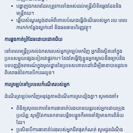
បង្ហាញឯកសារដែលត្រូវការទាំងអស់ដល់មន្ត្រីលិខិតឆ្លងដែននិង
មន្ត្រីគយ។
ឆ្លើយសំណួរស្តង់ដារអំពីគោលបំណងធ្វើដំណើររបស់អ្នក រយៈពេល
ការកក់កន្លែងស្នាក់នៅ និងធនធានហិរញ្ញវត្ថុ។
ការឆ្លងកាត់ព្រំដែនដោយជោគជ័យ
នៅពេលមន្ត្រីប្រគល់ឯកសាររបស់អ្នកត្រឡប់មកវិញ អ្នកនឹងស្ថិតនៅក្នុង
ប្រទេសមួយផ្សេងទៀតជាផ្លូវការ។ តែងតែធ្វើឱ្យខ្លួនអ្នកស្គាល់នឹងច្បាប់និង
បទបញ្ញត្តិចរាចរណ៍ក្នុងមូលដ្ឋាននៃប្រទេសគោលដៅដើម្បីធានាបាននូវបទ
ពិសោធន៍នៃការបើកបររលូន។
ការត្រឡប់ទៅប្រទេសកំណើតរបស់អ្នក
ដំណើរត្រឡប់មកវិញអនុវត្តតាមដំណើរការស្រដៀងគ្នា។ សូមចងចាំ៖
ពិនិត្យសុពលភាពនៃការធានារ៉ាប់រងយានយន្តរបស់អ្នកដោយប្រុង
ប្រយ័ត្ន; សូម្បីតែការខកខានបន្តិចបន្តួចក៏អាចនាំឱ្យមានការពិន័យ
ដែរ។
ប្រសិនបើការធានារ៉ាប់រងរបស់អ្នកជិតផុតកំណត់ សូមជូនដំណឹង