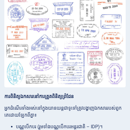
ការពិនិត្យឯកសារនៅការត្រួតពិនិត្យព្រំដែន
អ្នកដំណើរទាំងអស់នៅក្នុងយានយន្តជាទូទៅត្រូវបង្ហាញឯកសាររបស់ពួក
គេដោយឡែកពីគ្នា៖
បណ្ណបើកបរ (រួមទាំងបណ្ណបើកបរអន្តរជាតិ – IDP)។