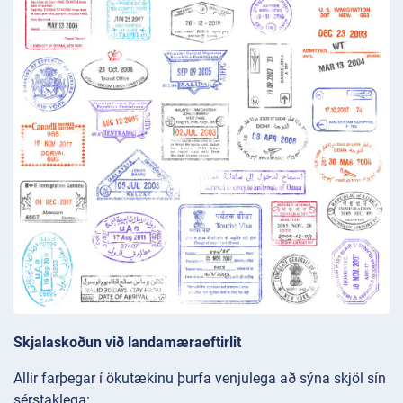
Skjalaskoðun við landamæraeftirlit
Allir farþegar í ökutækinu þurfa venjulega að sýna skjöl sín
sérstaklega: