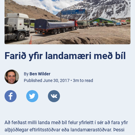
Farið yfir landamæri með bíl
By
Ben Wilder
Published June 30, 2017 • 3m to read
Að ferðast milli landa með bíl felur yfirleitt í sér að fara yfir
alþjóðlegar eftirlitsstöðvar eða landamærastöðvar. Þessi