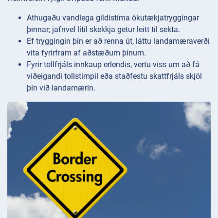
Athugaðu vandlega gildistíma ökutækjatryggingar
þinnar; jafnvel lítil skekkja getur leitt til sekta.
Ef tryggingin þín er að renna út, láttu landamæraverði
vita fyrirfram af aðstæðum þínum.
Fyrir tollfrjáls innkaup erlendis, vertu viss um að fá
viðeigandi tollstimpil eða staðfestu skattfrjáls skjöl
þín við landamærin.