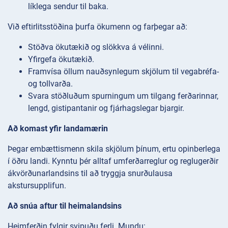
líklega sendur til baka.
Við eftirlitsstöðina þurfa ökumenn og farþegar að:
Stöðva ökutækið og slökkva á vélinni.
Yfirgefa ökutækið.
Framvísa öllum nauðsynlegum skjölum til vegabréfa-
og tollvarða.
Svara stöðluðum spurningum um tilgang ferðarinnar,
lengd, gistipantanir og fjárhagslegar bjargir.
Að komast yfir landamærin
Þegar embættismenn skila skjölum þínum, ertu opinberlega
í öðru landi. Kynntu þér alltaf umferðarreglur og reglugerðir
ákvörðunarlandsins til að tryggja snurðulausa
akstursupplifun.
Að snúa aftur til heimalandsins
Heimferðin fylgir svipuðu ferli. Mundu: