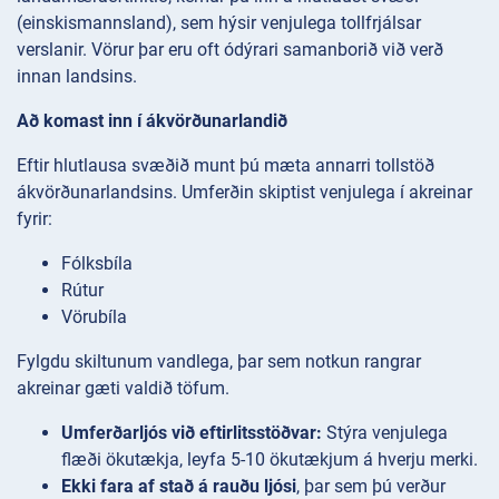
(einskismannsland), sem hýsir venjulega tollfrjálsar
verslanir. Vörur þar eru oft ódýrari samanborið við verð
innan landsins.
Að komast inn í ákvörðunarlandið
Eftir hlutlausa svæðið munt þú mæta annarri tollstöð
ákvörðunarlandsins. Umferðin skiptist venjulega í akreinar
fyrir:
Fólksbíla
Rútur
Vörubíla
Fylgdu skiltunum vandlega, þar sem notkun rangrar
akreinar gæti valdið töfum.
Umferðarljós við eftirlitsstöðvar:
Stýra venjulega
flæði ökutækja, leyfa 5-10 ökutækjum á hverju merki.
Ekki fara af stað á rauðu ljósi
, þar sem þú verður