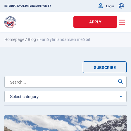
Login
INTERNATIONAL DRIVING AUTHORITY
APPLY
Homepage
/
Blog
/
Farið yfir landamæri með bíl
SUBSCRIBE