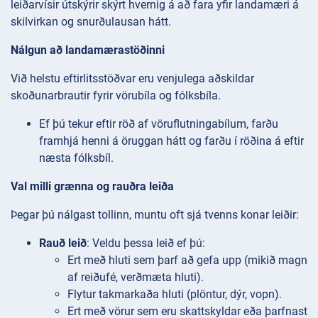
leiðarvísir útskýrir skýrt hvernig á að fara yfir landamæri á
skilvirkan og snurðulausan hátt.
Nálgun að landamærastöðinni
Við helstu eftirlitsstöðvar eru venjulega aðskildar
skoðunarbrautir fyrir vörubíla og fólksbíla.
Ef þú tekur eftir röð af vöruflutningabílum, farðu
framhjá henni á öruggan hátt og farðu í röðina á eftir
næsta fólksbíl.
Val milli grænna og rauðra leiða
Þegar þú nálgast tollinn, muntu oft sjá tvenns konar leiðir:
Rauð leið
: Veldu þessa leið ef þú:
Ert með hluti sem þarf að gefa upp (mikið magn
af reiðufé, verðmæta hluti).
Flytur takmarkaða hluti (plöntur, dýr, vopn).
Ert með vörur sem eru skattskyldar eða þarfnast