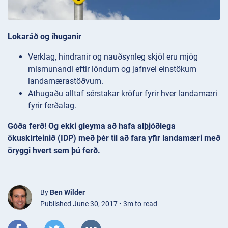
Lokaráð og íhuganir
Verklag, hindranir og nauðsynleg skjöl eru mjög
mismunandi eftir löndum og jafnvel einstökum
landamærastöðvum.
Athugaðu alltaf sérstakar kröfur fyrir hver landamæri
fyrir ferðalag.
Góða ferð! Og ekki gleyma að hafa alþjóðlega
ökuskírteinið (IDP) með þér til að fara yfir landamæri með
öryggi hvert sem þú ferð.
By
Ben Wilder
Published June 30, 2017 • 3m to read