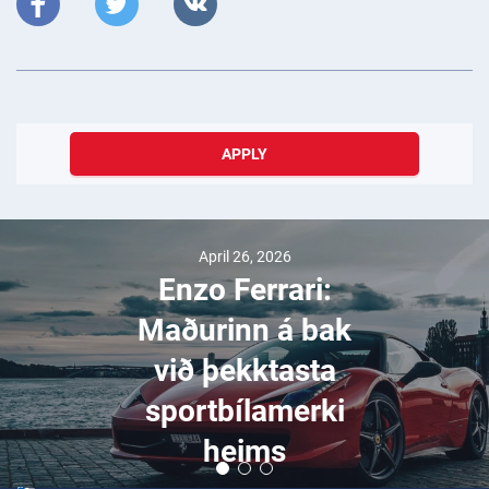
APPLY
April 26, 2026
Enzo Ferrari:
Maðurinn á bak
við þekktasta
sportbílamerki
heims