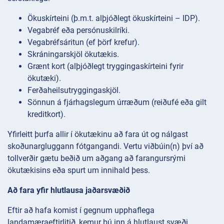
Ökuskírteini (þ.m.t. alþjóðlegt ökuskírteini – IDP).
Vegabréf eða persónuskilríki.
Vegabréfsáritun (ef þörf krefur).
Skráningarskjöl ökutækis.
Grænt kort (alþjóðlegt tryggingaskírteini fyrir
ökutæki).
Ferðaheilsutryggingaskjöl.
Sönnun á fjárhagslegum úrræðum (reiðufé eða gilt
kreditkort).
Yfirleitt þurfa allir í ökutækinu að fara út og nálgast
skoðunargluggann fótgangandi. Vertu viðbúin(n) því að
tollverðir gætu beðið um aðgang að farangursrými
ökutækisins eða spurt um innihald þess.
Að fara yfir hlutlausa jaðarsvæðið
Eftir að hafa komist í gegnum upphaflega
landamæraeftirlitið, kemur þú inn á hlutlaust svæði