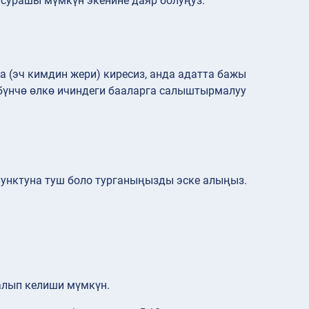
сурашы мүмкүн экенине даяр болуңуз.
а (эч кимдин жери) киресиз, анда адатта бажы
бүнчө өлкө ичиндеги бааларга салыштырмалуу
 пунктуна туш боло турганыңызды эске алыңыз.
 алып келиши мүмкүн.