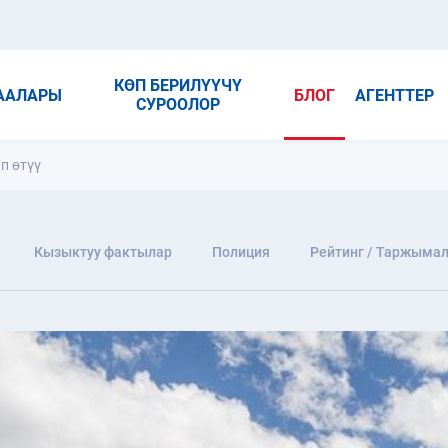
КӨП БЕРИЛҮҮЧҮ
ААЛАРЫ
БЛОГ
АГЕНТТЕР
СУРООЛОР
п өтүү
Кызыктуу фактылар
Полиция
Рейтинг / Таржыма