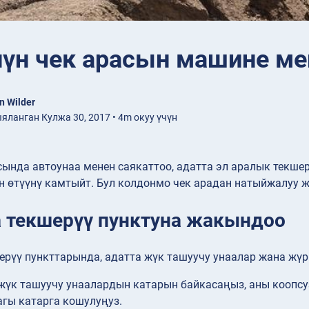
үн чек арасын машине мен
n Wilder
ланган Кулжа 30, 2017 • 4m окуу үчүн
ында автоунаа менен саякаттоо, адатта эл аралык текше
н өтүүнү камтыйт. Бул колдонмо чек арадан натыйжалуу ж
а текшерүү пунктуна жакындоо
ерүү пункттарында, адатта жүк ташуучу унаалар жана жүр
жүк ташуучу унаалардын катарын байкасаңыз, аны коопс
гы катарга кошулуңуз.