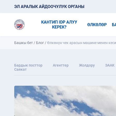
ЭЛ АРАЛЫК АЙДООЧУЛУК ОРГАНЫ
КАНТИП IDP АЛУУ
ӨЛКӨЛӨР
Б
КЕРЕК?
Башкы бет
/
Блог
/
Өлкөнүн чек арасын машине менен кеси
Бардык посттор
Агенттер
Жолдору
ЭААК
Саякат