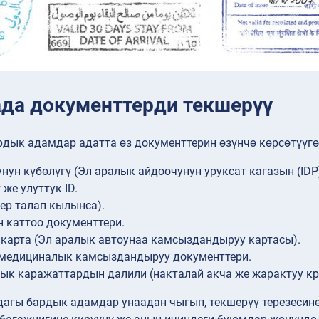
ада документтерди текшерүү
дык адамдар адатта өз документтерин өзүнчө көрсөтүүгө
нун күбөлүгү (Эл аралык айдоочунун уруксат кагазын (IDP
 же улуттук ID.
гер талап кылынса).
 каттоо документтери.
арта (Эл аралык автоунаа камсыздандыруу картасы).
 медициналык камсыздандыруу документтери.
к каражаттардын далили (накталай акча же жарактуу кр
дагы бардык адамдар унаадан чыгып, текшерүү терезесин