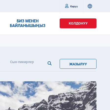
Кирүү
БИЗ МЕНЕН
КОЛДОНУУ
БАЙЛАНЫШЫҢЫЗ
л
Сын-пикирлер
ЖАЗЫЛУУ