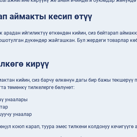
багажнигине кирүүнү же анын ичиндеги буюмдар жөнүндө 
ап аймакты кесип өтүү
 арадан ийгиликтүү өткөндөн кийин, сиз бейтарап аймакк
ошотулган дүкөндөр жайгашкан. Бул жердеги товарлар кө
өлкөгө кирүү
актан кийин, сиз барчу өлкөнүн дагы бир бажы текшерүү
а төмөнкү тилкелерге бөлүнөт:
чү унаалары
тар
уучу унаалар
өңүл коюп карап, туура эмес тилкени колдонуу кечигүүгө