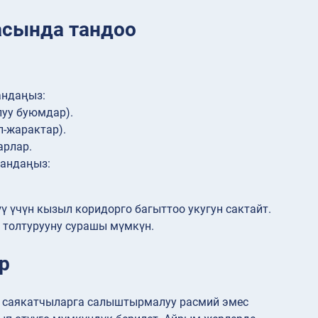
сында тандоо
андаңыз:
луу буюмдар).
л-жарактар).
арлар.
тандаңыз:
 үчүн кызыл коридорго багыттоо укугун сактайт.
толтурууну сурашы мүмкүн.
р
к саякатчыларга салыштырмалуу расмий эмес