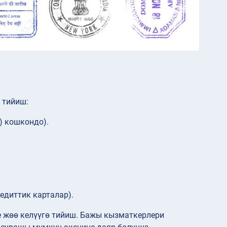
 тийиш:
) кошкондо).
едиттик карталар).
е жөө келүүгө тийиш. Бажы кызматкерлери