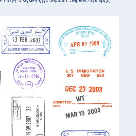
ып өтүүгө мүмкүндүк берилет. Айрым жерлерде,