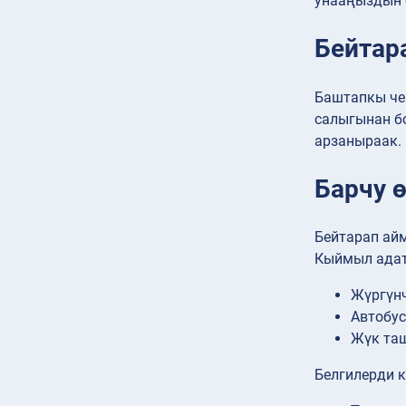
унааңыздын 
Бейтар
Баштапкы чек
салыгынан б
арзаныраак.
Барчу 
Бейтарап айм
Кыймыл адатт
Жүргүн
Автобус
Жүк таш
Белгилерди к