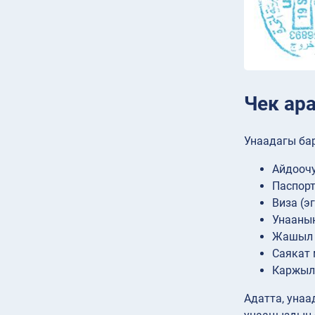
Чек ар
Унаадагы бар
Айдоочу
Паспорт
Виза (э
Унаанын
Жашыл к
Саякат
Каржылы
Адатта, унаа