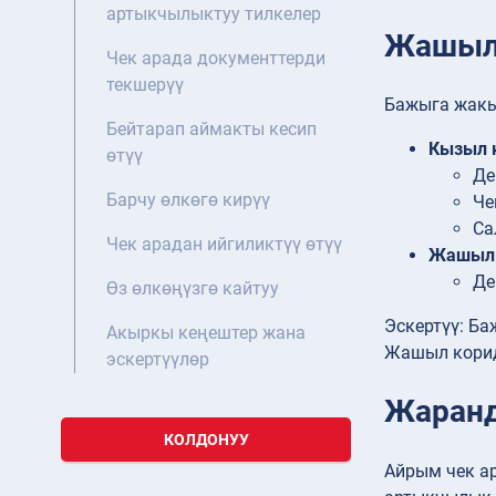
артыкчылыктуу тилкелер
Жашыл 
Чек арада документтерди
текшерүү
Бажыга жакын
Бейтарап аймакты кесип
Кызыл 
өтүү
Де
Барчу өлкөгө кирүү
Че
Са
Чек арадан ийгиликтүү өтүү
Жашыл 
Де
Өз өлкөңүзгө кайтуу
Эскертүү: Ба
Акыркы кеңештер жана
Жашыл корид
эскертүүлөр
Жаранд
КОЛДОНУУ
Айрым чек а