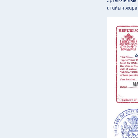
артыкчылык б
атайын жара