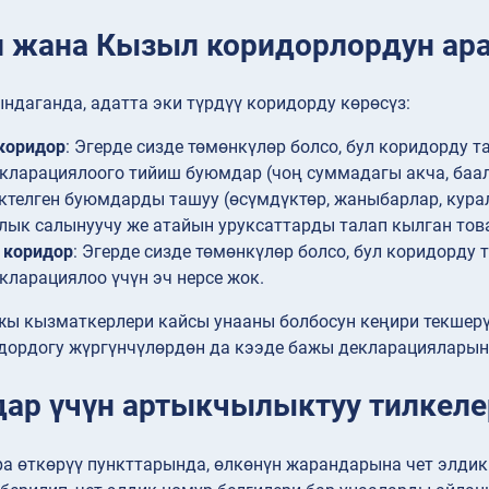
жана Кызыл коридорлордун ара
даганда, адатта эки түрдүү коридорду көрөсүз:
коридор
: Эгерде сизде төмөнкүлөр болсо, бул коридорду т
кларациялоого тийиш буюмдар (чоң суммадагы акча, баа
ктелген буюмдарды ташуу (өсүмдүктөр, жаныбарлар, кура
лык салынуучу же атайын уруксаттарды талап кылган тов
коридор
: Эгерде сизде төмөнкүлөр болсо, бул коридорду 
кларациялоо үчүн эч нерсе жок.
жы кызматкерлери кайсы унааны болбосун кеңири текшерүү
ордогу жүргүнчүлөрдөн да кээде бажы декларацияларын 
ар үчүн артыкчылыктуу тилкеле
ра өткөрүү пункттарында, өлкөнүн жарандарына чет элди