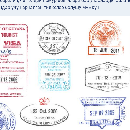
ерилип, чет элдик номур белгилери бар унааларды айлан
ндар үчүн арналган тилкелер болушу мүмкүн.