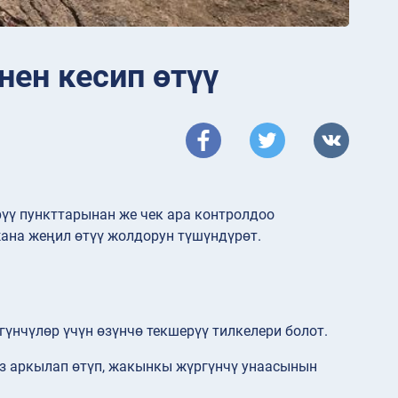
ен кесип өтүү
рүү пункттарынан же чек ара контролдоо
ана жеңил өтүү жолдорун түшүндүрөт.
гүнчүлөр үчүн өзүнчө текшерүү тилкелери болот.
уз аркылап өтүп, жакынкы жүргүнчү унаасынын