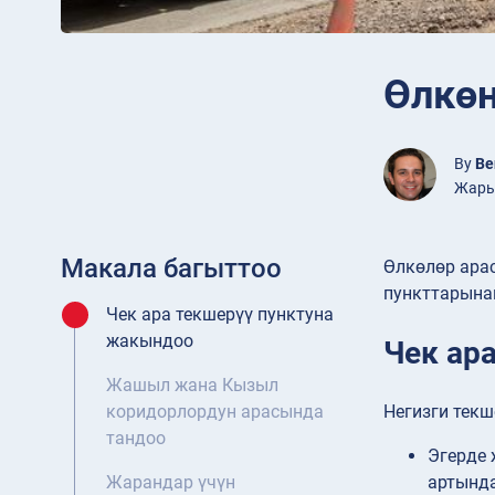
Өлкөн
By
Be
Жарыя
Макала багыттоо
Өлкөлөр арас
пункттарына
Чек ара текшерүү пунктуна
жакындоо
Чек ар
Жашыл жана Кызыл
Негизги текш
коридорлордун арасында
тандоо
Эгерде 
артында
Жарандар үчүн