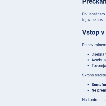
Prečkan
Po uspešnem p
trgovine brez 
Vstop v 
Po nevtralnem 
Osebna 
Avtobus
Tovornj
Skrbno sledit
Semaforj
Ne premi
Na kontrolni t