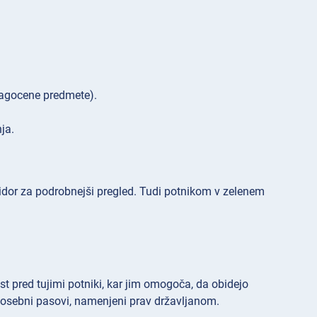
 dragocene predmete).
ja.
oridor za podrobnejši pregled. Tudi potnikom v zelenem
 pred tujimi potniki, kar jim omogoča, da obidejo
o posebni pasovi, namenjeni prav državljanom.