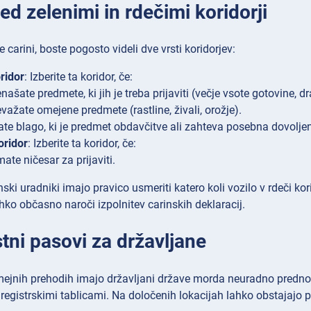
ed zelenimi in rdečimi koridorji
e carini, boste pogosto videli dve vrsti koridorjev:
ridor
: Izberite ta koridor, če:
našate predmete, ki jih je treba prijaviti (večje vsote gotovine,
važate omejene predmete (rastline, živali, orožje).
ate blago, ki je predmet obdavčitve ali zahteva posebna dovoljen
oridor
: Izberite ta koridor, če:
ate ničesar za prijaviti.
ki uradniki imajo pravico usmeriti katero koli vozilo v rdeči k
ahko občasno naroči izpolnitev carinskih deklaracij.
tni pasovi za državljane
ejnih prehodih imajo državljani države morda neuradno prednost
i registrskimi tablicami. Na določenih lokacijah lahko obstajaj