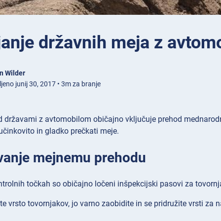
janje državnih meja z avtom
n Wilder
jeno junij 30, 2017 • 3m za branje
 državami z avtomobilom običajno vključuje prehod mednarodnih
učinkovito in gladko prečkati meje.
evanje mejnemu prehodu
trolnih točkah so običajno ločeni inšpekcijski pasovi za tovornj
te vrsto tovornjakov, jo varno zaobidite in se pridružite vrsti za