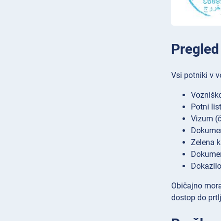
Pregled
Vsi potniki v 
Vozniško
Potni lis
Vizum (č
Dokument
Zelena k
Dokumen
Dokazilo 
Običajno moraj
dostop do prtl