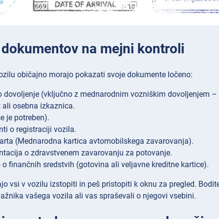
 dokumentov na mejni kontroli
vozilu običajno morajo pokazati svoje dokumente ločeno:
 dovoljenje (vključno z mednarodnim vozniškim dovoljenjem – 
t ali osebna izkaznica.
e je potreben).
i o registraciji vozila.
arta (Mednarodna kartica avtomobilskega zavarovanja).
tacija o zdravstvenem zavarovanju za potovanje.
o finančnih sredstvih (gotovina ali veljavne kreditne kartice).
o vsi v vozilu izstopiti in peš pristopiti k oknu za pregled. Bodi
jažnika vašega vozila ali vas spraševali o njegovi vsebini.