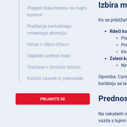
Izbira m
Pregled dokumentov na mejni
kontroli
Ko se približat
Prečkanje nevtralnega
Rdeči ko
vmesnega območja
Pre
Vstop v ciljno državo
Pre
Im
Uspešen prehod meje
Zeleni k
Nim
Vračanje v domačo državo
Opomba: Carins
Končni nasveti in premisleki
koridorju se l
Prednos
PRIJAVITE SE
Na nekaterih m
vozila s tujim