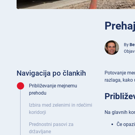
Preha
By
Be
Objavl
Navigacija po člankih
Potovanje med
razlaga, kako 
Približevanje mejnemu
prehodu
Približ
Izbira med zelenimi in rdečimi
Na glavnih kon
koridorji
Če opazi
Prednostni pasovi za
državljane