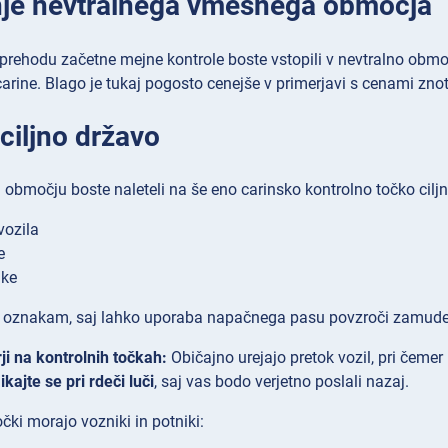
je nevtralnega vmesnega območja
rehodu začetne mejne kontrole boste vstopili v nevtralno območj
carine. Blago je tukaj pogosto cenejše v primerjavi s cenami znot
ciljno državo
območju boste naleteli na še eno carinsko kontrolno točko ciljn
vozila
e
ake
e oznakam, saj lahko uporaba napačnega pasu povzroči zamude
i na kontrolnih točkah:
Običajno urejajo pretok vozil, pri čemer
kajte se pri rdeči luči
, saj vas bodo verjetno poslali nazaj.
očki morajo vozniki in potniki: