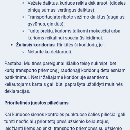
Vežate daiktus, kuriuos reikia deklaruoti (dideles
pinigų sumas, vertingus daiktus).
Transportuojate riboto vežimo daiktus (augalus,
gyvūnus, ginklus).
Turite prekių, kurioms taikomi mokesčiai arba
kurioms reikalingi specialūs leidimai.
Žaliasis koridorius
: Rinkitės šį koridorių, jei:
Neturite ko deklaruoti.
Pastaba: Muitinės pareigūnai išlaiko teisę nukreipti bet
kurią transporto priemonę į raudonąjį koridorių detalesniam
patikrinimui. Net ir žaliajame koridoriuje esantiems
keliautojams kartais gali būti paprašyta užpildyti muitinės
deklaracijas.
Prioritetinės juostos piliečiams
Kai kuriuose sienos kontrolės punktuose šalies piliečiai gali
turėti neoficialų prioritetą prieš užsienio keliautojus,
leidžiantį jiems aplenkti transporto priemones su užsienio