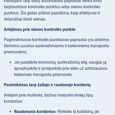
Keliaujant tarp šalių automobiliu paprastai tenka kirsti
tarptautinius kontrolės punktus arba sienos kontrolės
punktus. Šis gidas aiškiai paaiškina, kaip efektyviai ir
sklandžiai kirsti sienas.
Artėjimas prie sienos kontrolės punkto
Pagrindiniuose kontrolės punktuose paprastai yra atskiros
tikrinimo juostos sunkvežimiams ir keleivinėms transporto
priemonėms.
Jei pastebite krovininių sunkvežimių eilę, saugiai ją
apvažiuokite ir prisijunkite prie eilės už artimiausios
keleivinės transporto priemonės.
Pasirinkimas tarp žaliojo ir raudonojo koridorių
Artėjant prie muitinės, dažnai matysite dviejų tipų
koridorius:
Raudonasis koridorius
: Rinkitės šį koridorių, jei: