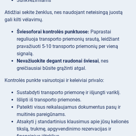
Sunkvežimiams
Atidžiai sekite ženklus, nes naudojant neteisingą juostą
gali kilti vėlavimų.
Šviesoforai kontrolės punktuose:
Paprastai
reguliuoja transporto priemonių srautą, leidžiant
pravažiuoti 5-10 transporto priemonių per vieną
signalą.
Nevažiuokite degant raudonai šviesai
, nes
greičiausiai būsite grąžinti atgal.
Kontrolės punkte vairuotojai ir keleiviai privalo:
Sustabdyti transporto priemonę ir išjungti variklį.
Išlipti iš transporto priemonės.
Pateikti visus reikalaujamus dokumentus pasų ir
muitinės pareigūnams.
Atsakyti į standartinius klausimus apie jūsų kelionės
tikslą, trukmę, apgyvendinimo rezervacijas ir