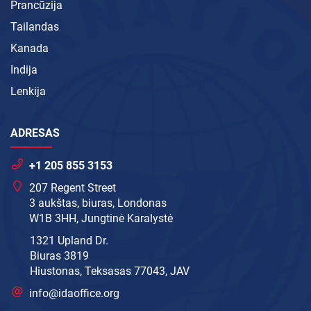
Prancūzija
Tailandas
Kanada
Indija
Lenkija
ADRESAS
+1 205 855 3153
207 Regent Street
3 aukštas, biuras, Londonas
W1B 3HH, Jungtinė Karalystė
1321 Upland Dr.
Biuras 3819
Hiustonas, Teksasas 77043, JAV
info@idaoffice.org