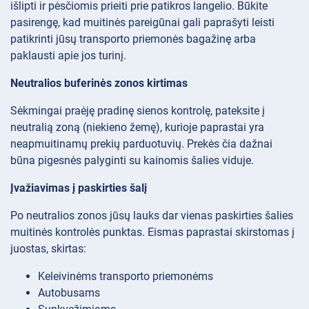
išlipti ir pėsčiomis prieiti prie patikros langelio. Būkite
pasirengę, kad muitinės pareigūnai gali paprašyti leisti
patikrinti jūsų transporto priemonės bagažinę arba
paklausti apie jos turinį.
Neutralios buferinės zonos kirtimas
Sėkmingai praėję pradinę sienos kontrolę, pateksite į
neutralią zoną (niekieno žemę), kurioje paprastai yra
neapmuitinamų prekių parduotuvių. Prekės čia dažnai
būna pigesnės palyginti su kainomis šalies viduje.
Įvažiavimas į paskirties šalį
Po neutralios zonos jūsų lauks dar vienas paskirties šalies
muitinės kontrolės punktas. Eismas paprastai skirstomas į
juostas, skirtas:
Keleivinėms transporto priemonėms
Autobusams