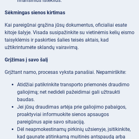
finansinius išteklius.
Sėkmingas sienos kirtimas
Kai pareigūnai grąžina jūsų dokumentus, oficialiai esate
kitoje šalyje. Visada susipažinkite su vietinėmis kelių eismo
taisyklėmis ir paskirties šalies teisės aktais, kad
užtikrintumėte sklandų vairavimą.
Grįžimas į savo šalį
Grįžtant namo, procesas vyksta panašiai. Nepamirškite:
Atidžiai patikrinkite transporto priemonės draudimo
galiojimą; net nedideli pažeidimai gali užtraukti
baudas.
Jei jūsų draudimas artėja prie galiojimo pabaigos,
proaktyviai informuokite sienos apsaugos
pareigūnus apie savo situaciją.
Dėl neapmokestinamų pirkinių užsienyje, įsitikinkite,
kad gaunate atitinkamą muitinės antspaudą arba