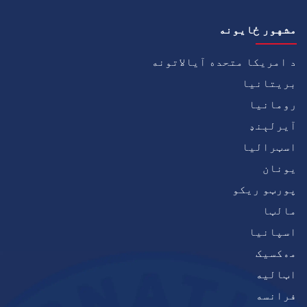
مشهور ځايونه
د امریکا متحده آیالاتونه
بریتانیا
رومانیا
آيرلېنډ
اسټرالیا
يونان
پورټو ریکو
مالټا
اسپانیا
مەکسیک
اټاليه
فرانسه