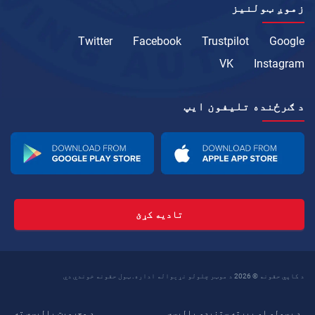
زموږ ټولنیز
Twitter
Facebook
Trustpilot
Google
VK
Instagram
د ګرځنده تلیفون ايپ
تادیه کړئ
د کاپي حقونه © 2026 د موټر چلولو نړیواله اداره. ټول حقونه خوندي دي
د رسولو او بیرته ستنیدو پالیسي
د محرمیت پالیسي ته