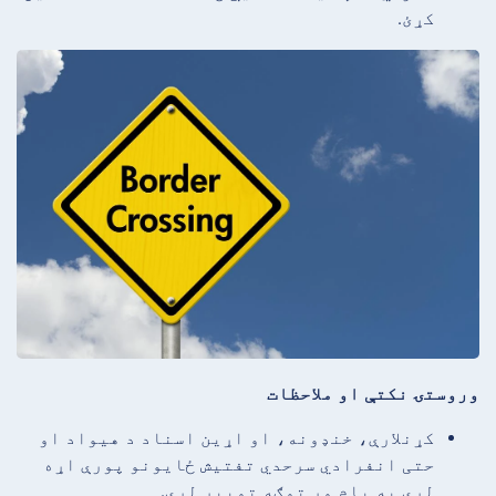
کړئ.
وروستۍ نکتې او ملاحظات
کړنلارې، خنډونه، او اړین اسناد د هیواد او
حتی انفرادي سرحدي تفتیش ځایونو پورې اړه
لري په پام وړ توګه توپیر لري.