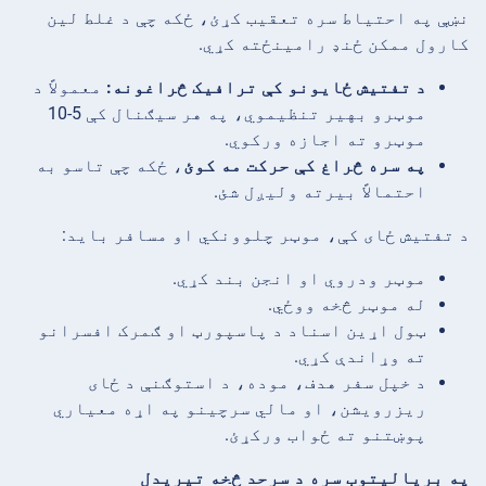
نښې په احتیاط سره تعقیب کړئ، ځکه چې د غلط لین
کارول ممکن ځنډ رامینځته کړي.
د تفتیش ځایونو کې ترافیک څراغونه:
معمولاً د
موټرو بهیر تنظیموي، په هر سیګنال کې 5-10
موټرو ته اجازه ورکوي.
په سره څراغ کې حرکت مه کوئ
، ځکه چې تاسو به
احتمالاً بیرته ولیږل شئ.
د تفتیش ځای کې، موټر چلوونکي او مسافر باید:
موټر ودروي او انجن بند کړي.
له موټر څخه ووځي.
ټول اړین اسناد د پاسپورټ او ګمرک افسرانو
ته وړاندې کړي.
د خپل سفر هدف، موده، د استوګنې د ځای
ریزرویشن، او مالي سرچینو په اړه معیاري
پوښتنو ته ځواب ورکړئ.
په بریالیتوب سره د سرحد څخه تیریدل