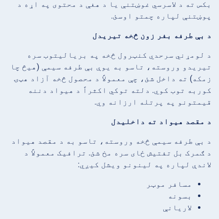
بکس ته د لاسرسي غوښتنې یا د هغې د محتوی په اړه د
پوښتنې لپاره چمتو اوسئ.
د بې طرفه بفر زون څخه تیریدل
د لومړني سرحدي کنټرول څخه په بریالیتوب سره
تیریدو وروسته، تاسو به یوې بې طرفه سیمې (هیڅ چا
زمکه) ته داخل شئ، چې معمولاً د محصول څخه آزاد هټۍ
کوربه توب کوي. دلته توکي اکثراً د هیواد دننه
قیمتونو په پرتله ارزانه وي.
د مقصد هیواد ته داخلیدل
د بې طرفه سیمې څخه وروسته، تاسو به د مقصد هیواد
د ګمرک بل تفتیش ځای سره مخ شئ. ترافیک معمولاً د
لاندې لپاره په لینونو ویشل کیږي:
مسافر موټر
بسونه
لاریانې