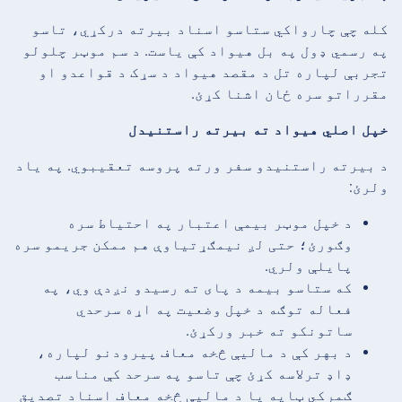
کله چې چارواکي ستاسو اسناد بیرته درکړي، تاسو
په رسمي ډول په بل هیواد کې یاست. د سم موټر چلولو
تجربې لپاره تل د مقصد هیواد د سړک د قواعدو او
مقرراتو سره ځان اشنا کړئ.
خپل اصلي هیواد ته بیرته راستنیدل
د بیرته راستنیدو سفر ورته پروسه تعقیبوي. په یاد
ولرئ:
د خپل موټر بیمې اعتبار په احتیاط سره
وګورئ؛ حتی لږ نیمګړتیاوې هم ممکن جریمو سره
پایلې ولري.
که ستاسو بیمه د پای ته رسیدو نږدې وي، په
فعاله توګه د خپل وضعیت په اړه سرحدي
ساتونکو ته خبر ورکړئ.
د بهر کې د مالیې څخه معاف پیرودنو لپاره،
ډاډ ترلاسه کړئ چې تاسو په سرحد کې مناسب
ګمرکي ټاپه یا د مالیې څخه معاف اسناد تصدیق