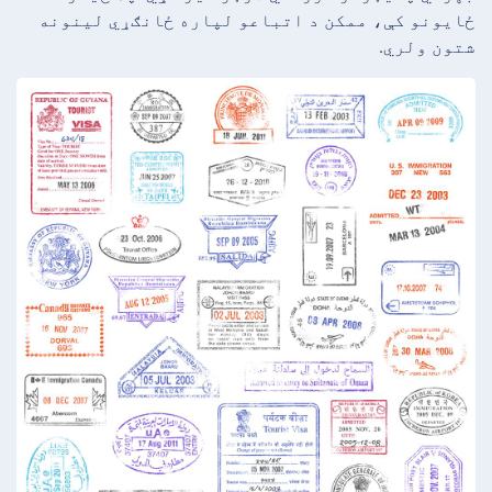
ځایونو کې، ممکن د اتباعو لپاره ځانګړي لینونه
شتون ولري.