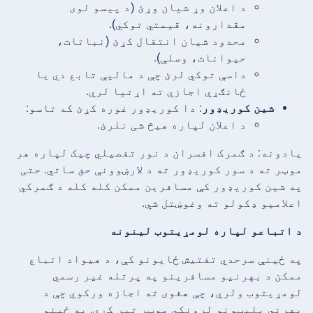
د اعلان وړ شیان وړئ (د پیسو لوی
مقدارونه، قیمتي توکي).
محدود شیان انتقال کړئ (نباتات،
حیوانات، وسلې).
داسې توکي لرئ چې د مالیې تابع دي یا
ځانګړي اجازې ته اړتیا لري.
شین کوریډور
: دا کوریډور غوره کړئ که تاسو:
د اعلان لپاره هیڅ شی نلرئ.
یادونه: د ګمرک افسران د نور تفصیلي چیک لپاره هر
موټر ته د سور کوریډور ته د لارښوونې حق ساتي. حتی
په شین کوریډور کې مسافرین ممکن کله کله د ګمرکي
اعلامیو ډکولو ته وغوښتل شي.
د اتباعو لپاره لومړیتوب لینونه
په ځینې سرحدي تفتیش ځایونو کې، د هیواد اتباع
ممکن د بهرنیو مسافرینو په پرتله غیر رسمي
لومړیتوب ولري، چې هغوی ته اجازه ورکوي چې د
بهرني پلیټونو لرونکي موټر تیر کړي. په ځینو