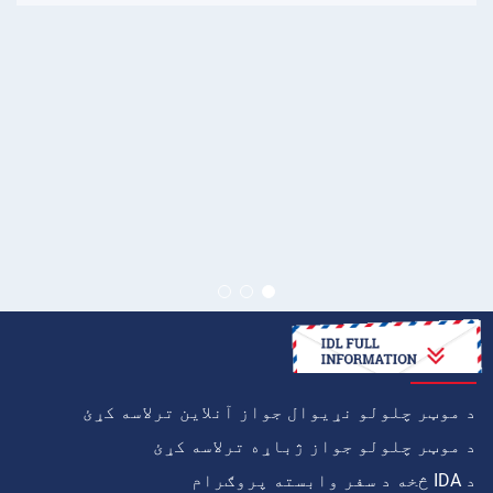
څنګه
د موټر چلولو نړیوال جواز آنلاین ترلاسه کړئ
د موټر چلولو جواز ژباړه ترلاسه کړئ
د IDA څخه د سفر وابسته پروګرام