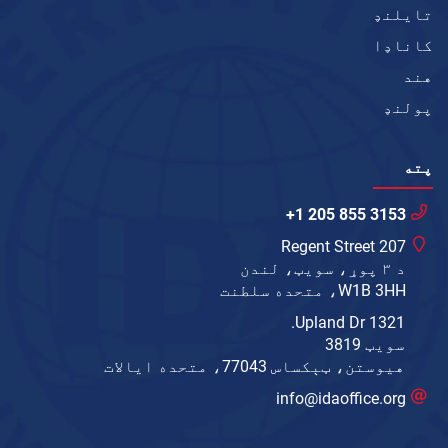
تایلنډ
کاناډا
هند
پولنډ
پته
+1 205 855 3153
207 Regent Street
د ۳ پوړ، سویټ، لندن
W1B 3HH، متحده سلطنت
1321 Upland Dr.
سویټ 3819
هیوستن، ټېکساس 77043، متحده ایالات
info@idaoffice.org