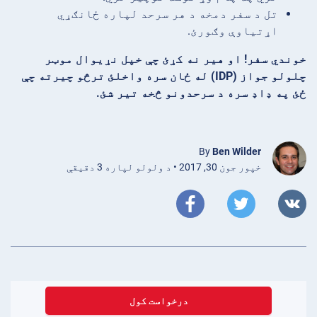
تل د سفر دمخه د هر سرحد لپاره ځانګړي
اړتیاوې وګورئ.
خوندي سفر! او هیر نه کړئ چې خپل نړیوال موټر
چلولو جواز (IDP) له ځان سره واخلئ ترڅو چیرته چې
ځئ په ډاډ سره د سرحدونو څخه تیر شئ.
By
Ben Wilder
خپور جون 30, 2017 • د ولولو لپاره 3 دقیقې
درخواست کول