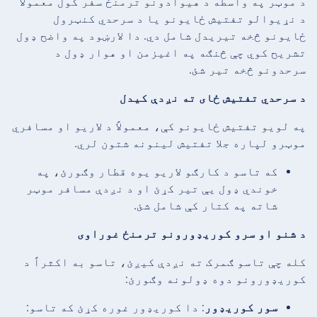
د موټر په واسطه د هیوادونو ترمنځ سفر کول معمولاً
د نړیوالو تفتیش ځایونو یا د سرحدي کنټرول
ځایونو څخه تیریدل شامل دي. دا لارښود په واضح ډول
تشریح کوي چې څنګه په اغیزمن او هوار ډول د
سرحدونو څخه تیر شئ.
د سرحدي تفتیش ځای ته نږدې کیدل
په لویو تفتیش ځایونو کې، معمولاً د لاریو او مسافري
موټرو لپاره جلا تفتیش لینونه شتون لري.
که تاسو د کارګو لاریو یوه قطار وګورئ، په
خوندي ډول یې تیر کړئ او د نږدې مسافر موټر
شاته په کتار کې شامل شئ.
د شنو او سرو کوریډورونو ترمنځ غوراوی
کله چې تاسو ګمرک ته نږدې کیږئ، تاسو به اکثراً د
کوریډورونو دوه ډولونه وګورئ:
سور کوریډور
: دا کوریډور غوره کړئ که تاسو: