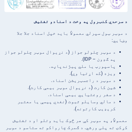
د سرحدي کنټرول په وخت د اسنادو تفتیش
د موټر ټول سپرلي معمولاً باید خپل اسناد جلا جلا
وښایي:
د موټر چلولو جواز (د نړیوال موټر چلولو جواز
په ګډون – IDP).
پاسپورټ یا ملي پیژندپاڼه.
ویزه (که اړتیا وي).
د موټر د راجسټریشن اسناد.
شین کارت (د نړیوال موټر بیمې کارت).
د سفر روغتیایي بیمې اسناد.
د مالي وسایلو ثبوت (نغدي پیسې یا معتبر
کریډیټ کارتونه).
معمولاً، په موټر کې هر څوک باید وتلو او د تفتیش
کړکۍ ته پلی ورشي. د ګمرک چارواکو ته ستاسو د موټر