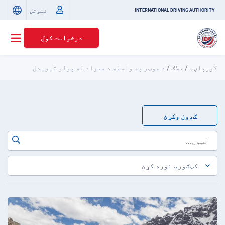
ننوتل
INTERNATIONAL DRIVING AUTHORITY
درخواست کول
کورپاڼه
/
بلاګ
/
د موټر په واسطه د هیواد له پولو تیریدل
ګډون وکړئ