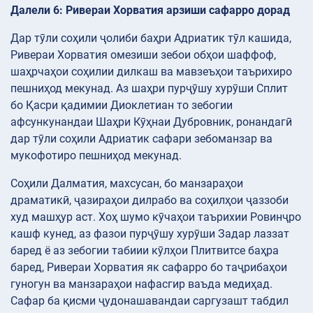
Далели 6: Ривераи Хорватия арзиши сафарро дорад
Дар тӯли соҳили ҷолиби баҳри Адриатик тӯл кашида,
Ривераи Хорватия омезиши зебои обҳои шаффоф,
шаҳрчаҳои соҳилии дилкаш ва мавзеъҳои таърихиро
пешниҳод мекунад. Аз шаҳри пурҷӯшу хурӯши Сплит
бо Қасри қадимии Диоклетиан то зебогии
афсункунандаи Шаҳри Кӯҳнаи Дубровник, ронандагӣ
дар тӯли соҳили Адриатик сафари зебоманзар ва
мукофотиро пешниҳод мекунад.
Соҳили Далматия, махсусан, бо манзараҳои
драматикӣ, ҷазираҳои дилрабо ва соҳилҳои ҷаззоби
худ машҳур аст. Хоҳ шумо кӯчаҳои таърихии Ровинҷро
кашф кунед, аз фазои пурҷӯшу хурӯши Задар лаззат
баред ё аз зебогии табиии кӯлҳои Плитвитсе баҳра
баред, Ривераи Хорватия як сафарро бо таҷрибаҳои
гуногун ва манзараҳои нафасгир ваъда медиҳад.
Сафар ба қисми ҷудонашавандаи саргузашт табдил