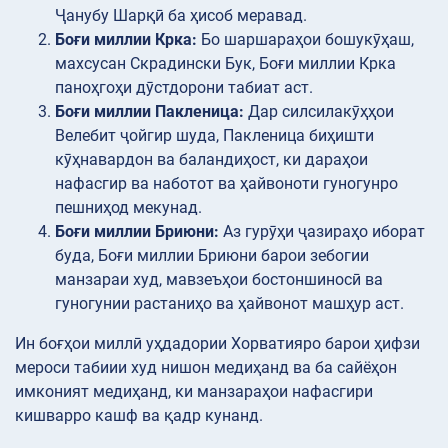
Ҷанубу Шарқӣ ба ҳисоб меравад.
Боғи миллии Крка:
Бо шаршараҳои бошукӯҳаш,
махсусан Скрадински Бук, Боғи миллии Крка
паноҳгоҳи дӯстдорони табиат аст.
Боғи миллии Пакленица:
Дар силсилакӯҳҳои
Велебит ҷойгир шуда, Пакленица биҳишти
кӯҳнавардон ва баландиҳост, ки дараҳои
нафасгир ва наботот ва ҳайвоноти гуногунро
пешниҳод мекунад.
Боғи миллии Бриюни:
Аз гурӯҳи ҷазираҳо иборат
буда, Боғи миллии Бриюни барои зебогии
манзараи худ, мавзеъҳои бостоншиносӣ ва
гуногунии растаниҳо ва ҳайвонот машҳур аст.
Ин боғҳои миллӣ уҳдадории Хорватияро барои ҳифзи
мероси табиии худ нишон медиҳанд ва ба сайёҳон
имконият медиҳанд, ки манзараҳои нафасгири
кишварро кашф ва қадр кунанд.