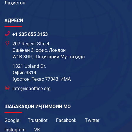
Лаҳистон
АДРЕСИ
+1 205 855 3153
207 Regent Street
Ошёнаи 3, офис, Лондон
W1B 3HH, Шоҳигарии Муттаҳида
1321 Upland Dr.
Офис 3819
Ҳюстон, Техас 77043, ИМА
info@idaoffice.org
ШАБАКАҲОИ ИҶТИМОИИ МО
Google
Trustpilot
Facebook
Twitter
Instagram
VK