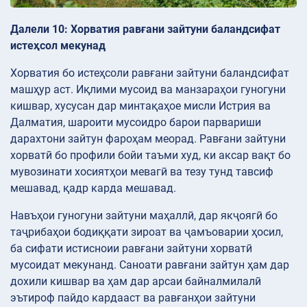
Далели 10: Хорватия равғани зайтуни баландсифат
истеҳсол мекунад
Хорватия бо истеҳсоли равғани зайтуни баландсифат
машҳур аст. Иқлими мусоид ва манзараҳои гуногуни
кишвар, хусусан дар минтақаҳое мисли Истрия ва
Далматия, шароити мусоидро барои парвариши
дарахтони зайтун фароҳам меорад. Равғани зайтуни
хорватӣ бо профили бойи таъми худ, ки аксар вақт бо
мувозинати хосиятҳои мевагӣ ва тезу тунд тавсиф
мешавад, қадр карда мешавад.
Навъҳои гуногуни зайтуни маҳаллӣ, дар якҷоягӣ бо
таҷрибаҳои бодиққати зироат ва ҷамъоварии ҳосил,
ба сифати истисноии равғани зайтуни хорватӣ
мусоидат мекунанд. Саноати равғани зайтун ҳам дар
дохили кишвар ва ҳам дар арсаи байналмилалӣ
эътироф пайдо кардааст ва равғанҳои зайтуни