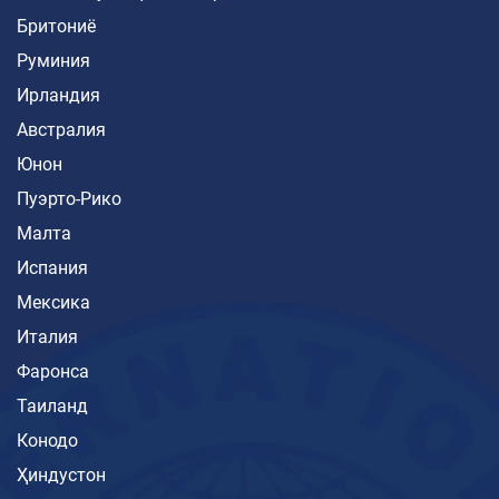
Бритониё
Руминия
Ирландия
Австралия
Юнон
Пуэрто-Рико
Малта
Испания
Мексика
Италия
Фаронса
Таиланд
Конодо
Ҳиндустон