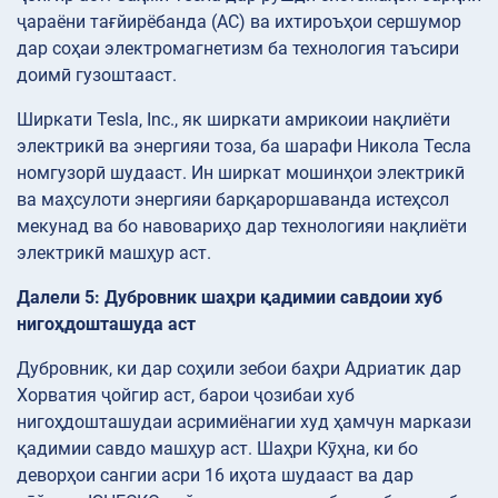
ҷараёни тағйирёбанда (AC) ва ихтироъҳои сершумор
дар соҳаи электромагнетизм ба технология таъсири
доимӣ гузоштааст.
Ширкати Tesla, Inc., як ширкати амрикоии нақлиёти
электрикӣ ва энергияи тоза, ба шарафи Никола Тесла
номгузорӣ шудааст. Ин ширкат мошинҳои электрикӣ
ва маҳсулоти энергияи барқароршаванда истеҳсол
мекунад ва бо навовариҳо дар технологияи нақлиёти
электрикӣ машҳур аст.
Далели 5: Дубровник шаҳри қадимии савдоии хуб
нигоҳдошташуда аст
Дубровник, ки дар соҳили зебои баҳри Адриатик дар
Хорватия ҷойгир аст, барои ҷозибаи хуб
нигоҳдошташудаи асримиёнагии худ ҳамчун маркази
қадимии савдо машҳур аст. Шаҳри Кӯҳна, ки бо
деворҳои сангии асри 16 иҳота шудааст ва дар