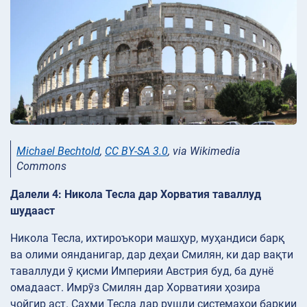
Michael Bechtold
,
CC BY-SA 3.0
, via Wikimedia
Commons
Далели 4: Никола Тесла дар Хорватия таваллуд
шудааст
Никола Тесла, ихтироъкори машҳур, муҳандиси барқ
ва олими оянданигар, дар деҳаи Смилян, ки дар вақти
таваллуди ӯ қисми Империяи Австрия буд, ба дунё
омадааст. Имрӯз Смилян дар Хорватияи ҳозира
ҷойгир аст. Саҳми Тесла дар рушди системаҳои барқии