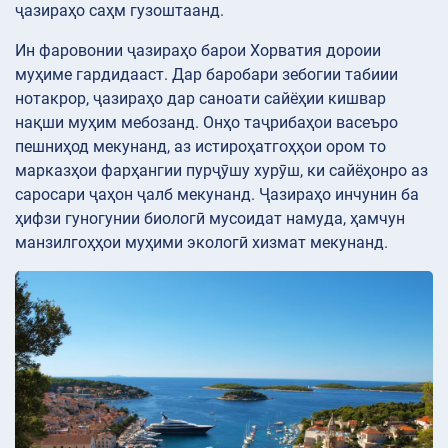
ҷазираҳо саҳм гузоштаанд.
Ин фаровонии ҷазираҳо барои Хорватия дороии
муҳиме гардидааст. Дар баробари зебогии табиии
нотакрор, ҷазираҳо дар саноати сайёҳии кишвар
нақши муҳим мебозанд. Онҳо таҷрибаҳои васеъро
пешниҳод мекунанд, аз истироҳатгоҳҳои ором то
марказҳои фарҳангии пурҷӯшу хурӯш, ки сайёҳонро аз
саросари ҷаҳон ҷалб мекунанд. Ҷазираҳо инчунин ба
ҳифзи гуногунии биологӣ мусоидат намуда, ҳамчун
манзилгоҳҳои муҳими экологӣ хизмат мекунанд.