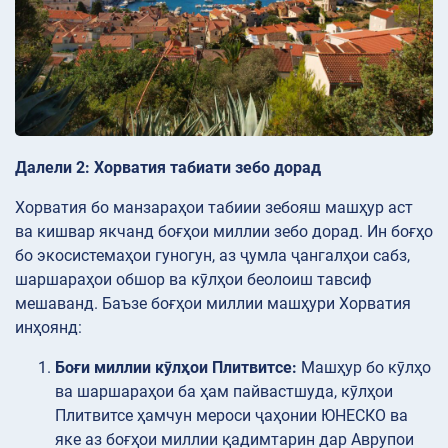
Далели 2: Хорватия табиати зебо дорад
Хорватия бо манзараҳои табиии зебояш машҳур аст
ва кишвар якчанд боғҳои миллии зебо дорад. Ин боғҳо
бо экосистемаҳои гуногун, аз ҷумла ҷангалҳои сабз,
шаршараҳои обшор ва кӯлҳои беолоиш тавсиф
мешаванд. Баъзе боғҳои миллии машҳури Хорватия
инҳоянд:
Боғи миллии кӯлҳои Плитвитсе:
Машҳур бо кӯлҳо
ва шаршараҳои ба ҳам пайвастшуда, кӯлҳои
Плитвитсе ҳамчун мероси ҷаҳонии ЮНЕСКО ва
яке аз боғҳои миллии қадимтарин дар Аврупои