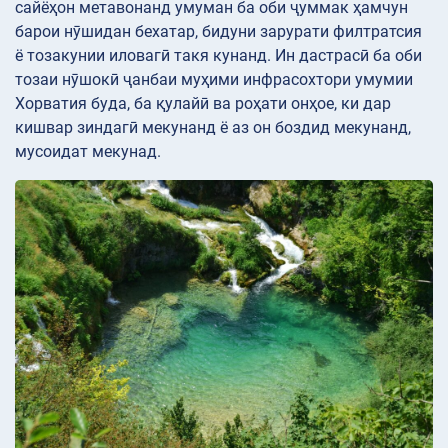
сайёҳон метавонанд умуман ба оби ҷуммак ҳамчун
барои нӯшидан бехатар, бидуни зарурати филтратсия
ё тозакунии иловагӣ такя кунанд. Ин дастрасӣ ба оби
тозаи нӯшокӣ ҷанбаи муҳими инфрасохтори умумии
Хорватия буда, ба қулайӣ ва роҳати онҳое, ки дар
кишвар зиндагӣ мекунанд ё аз он боздид мекунанд,
мусоидат мекунад.