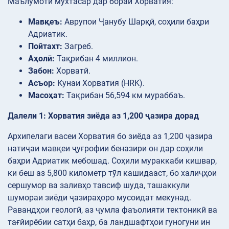
Маълумоти мухтасар дар бораи Хорватия:
Мавқеъ:
Аврупои Ҷанубу Шарқӣ, соҳили баҳри
Адриатик.
Пойтахт:
Загреб.
Аҳолӣ:
Тақрибан 4 миллион.
Забон:
Хорватӣ.
Асъор:
Кунаи Хорватия (HRK).
Масоҳат:
Тақрибан 56,594 км мураббаъ.
Далели 1: Хорватия зиёда аз 1,200 ҷазира дорад
Архипелаги васеи Хорватия бо зиёда аз 1,200 ҷазира
натиҷаи мавқеи ҷуғрофии беназири он дар соҳили
баҳри Адриатик мебошад. Соҳили мураккаби кишвар,
ки беш аз 5,800 километр тӯл кашидааст, бо халиҷҳои
сершумор ва заливҳо тавсиф шуда, ташаккули
шумораи зиёди ҷазираҳоро мусоидат мекунад.
Равандҳои геологӣ, аз ҷумла фаъолияти тектоникӣ ва
тағйирёбии сатҳи баҳр, ба ландшафтҳои гуногуни ин