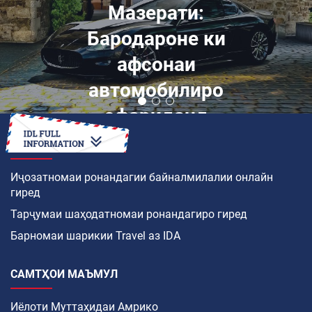
Мазерати:
Бародароне ки
афсонаи
автомобилиро
офариданд
ЧӢ ТАВР
Иҷозатномаи ронандагии байналмилалии онлайн
гиред
Тарҷумаи шаҳодатномаи ронандагиро гиред
Барномаи шарикии Travel аз IDA
САМТҲОИ МАЪМУЛ
Иёлоти Муттаҳидаи Амрико