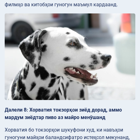
филмҳо ва китобҳои гуногун маъмул кардаанд.
Далели 8: Хорватия токзорҳои зиёд дорад, аммо
мардум зиёдтар пиво аз майро менӯшанд
Хорватия бо токзорҳои шукуфони худ, ки навъҳои
гуногуни майҳои баландсифатро истеҳсол мекунанд,