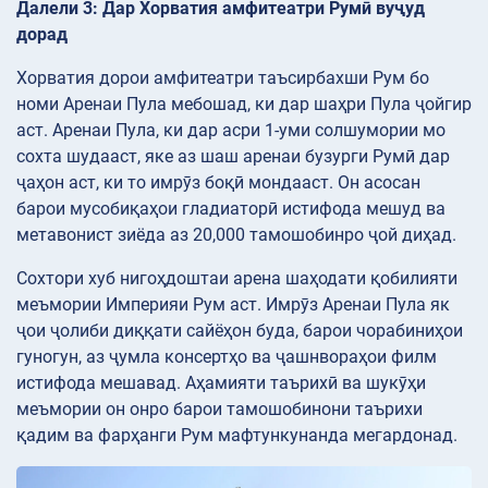
Далели 3: Дар Хорватия амфитеатри Румӣ вуҷуд
дорад
Хорватия дорои амфитеатри таъсирбахши Рум бо
номи Аренаи Пула мебошад, ки дар шаҳри Пула ҷойгир
аст. Аренаи Пула, ки дар асри 1-уми солшумории мо
сохта шудааст, яке аз шаш аренаи бузурги Румӣ дар
ҷаҳон аст, ки то имрӯз боқӣ мондааст. Он асосан
барои мусобиқаҳои гладиаторӣ истифода мешуд ва
метавонист зиёда аз 20,000 тамошобинро ҷой диҳад.
Сохтори хуб нигоҳдоштаи арена шаҳодати қобилияти
меъмории Империяи Рум аст. Имрӯз Аренаи Пула як
ҷои ҷолиби диққати сайёҳон буда, барои чорабиниҳои
гуногун, аз ҷумла консертҳо ва ҷашнвораҳои филм
истифода мешавад. Аҳамияти таърихӣ ва шукӯҳи
меъмории он онро барои тамошобинони таърихи
қадим ва фарҳанги Рум мафтункунанда мегардонад.