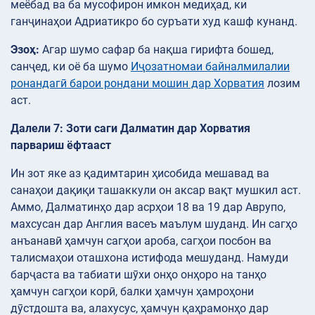
меёбад ва ба мусофирон имкон медиҳад, ки
ганҷинаҳои Адриатикро бо суръати худ кашф кунанд.
Эзоҳ:
Агар шумо сафар ба нақша гирифта бошед,
санҷед, ки оё ба шумо
Иҷозатномаи байналмилалии
ронандагӣ барои рондани мошин дар Хорватия
лозим
аст.
Далели 7: Зоти саги Далматин дар Хорватия
парвариш ёфтааст
Ин зот яке аз қадимтарин ҳисобида мешавад ва
санаҳои дақиқи ташаккули он аксар вақт мушкил аст.
Аммо, Далматинҳо дар асрҳои 18 ва 19 дар Аврупо,
махсусан дар Англия васеъ маълум шуданд. Ин сагҳо
анъанавӣ ҳамчун сагҳои ароба, сагҳои посбон ва
талисмаҳои оташхона истифода мешуданд. Намуди
барҷаста ва табиати шӯхи онҳо онҳоро на танҳо
ҳамчун сагҳои корӣ, балки ҳамчун ҳамроҳони
дӯстдошта ва, алахусус, ҳамчун қаҳрамонҳо дар