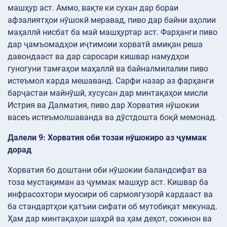
машҳур аст. Аммо, вақте ки сухан дар бораи
афзалиятҳои нӯшокӣ меравад, пиво дар байни аҳолии
маҳаллӣ нисбат ба май машҳуртар аст. Фарҳанги пиво
дар ҷамъомадҳои иҷтимоии хорватӣ амиқан реша
давондааст ва дар саросари кишвар намудҳои
гуногуни тамғаҳои маҳаллӣ ва байналмилалии пиво
истеъмол карда мешаванд. Сарфи назар аз фарҳанги
барҷастаи майнӯшӣ, хусусан дар минтақаҳои мисли
Истрия ва Далматия, пиво дар Хорватия нӯшокии
васеъ истеъмолшаванда ва дӯстдошта боқӣ мемонад.
Далели 9: Хорватия оби тозаи нӯшокиро аз ҷуммак
дорад
Хорватия бо доштани оби нӯшокии баландсифат ва
тоза мустақиман аз ҷуммак машҳур аст. Кишвар ба
инфрасохтори муосири об сармоягузорӣ кардааст ва
ба стандартҳои қатъии сифати об мутобиқат мекунад.
Ҳам дар минтақаҳои шаҳрӣ ва ҳам деҳот, сокинон ва