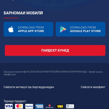
БАРНОМАИ МОБИЛӢ
ПАРДОХТ КУНЕД
Ҳуқуқҳои муаллифӣ © 2026 МАЪЛУМОТИ БАЙНАЛМИЛАЛИИ РОНАНДА. Ҳамаи ҳуқуқ
маҳфуз аст
Сиёсати интиқол ва баргардонидан
Сиёсати махфият
Тариқи пардохт: