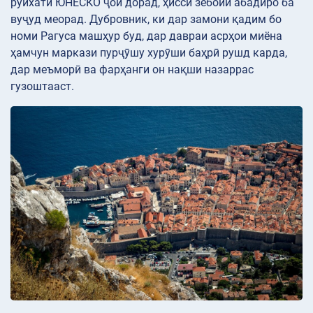
рӯйхати ЮНЕСКО ҷой дорад, ҳисси зебоии абадиро ба
вуҷуд меорад. Дубровник, ки дар замони қадим бо
номи Рагуса машҳур буд, дар давраи асрҳои миёна
ҳамчун маркази пурҷӯшу хурӯши баҳрӣ рушд карда,
дар меъморӣ ва фарҳанги он нақши назаррас
гузоштааст.