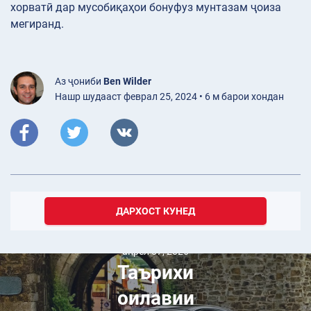
хорватӣ дар мусобиқаҳои бонуфуз мунтазам ҷоиза
мегиранд.
Аз ҷониби
Ben Wilder
Нашр шудааст феврал 25, 2024 • 6 м барои хондан
ДАРХОСТ КУНЕД
апрел 07, 2026
Таърихи
оилавии