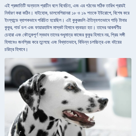
এই প্রজাতিটি অন্যতম প্রাচীন বলে বিবেচিত, এবং এর গঠনের সঠিক তারিখ প্রায়ই
নির্ধারণ করা কঠিন। যাইহোক, ডালমেশিয়ানরা ১৮ ও ১৯ শতকে ইউরোপে, বিশেষ করে
ইংল্যান্ডে ব্যাপকভাবে পরিচিত হয়েছিল। এই কুকুরগুলি ঐতিহ্যগতভাবে গাড়ি টানার
কুকুর, গার্ড ডগ এবং ফায়ারহাউস মাস্কট হিসাবে ব্যবহৃত হত। তাদের আকর্ষণীয়
চেহারা এবং কৌতুকপূর্ণ স্বভাব তাদের শুধুমাত্র কাজের কুকুর হিসাবে নয়, প্রিয় সঙ্গী
হিসাবেও জনপ্রিয় করে তুলেছে এবং বিখ্যাতভাবে, বিভিন্ন চলচ্চিত্র এবং বইয়ের
চরিত্র হিসাবে।