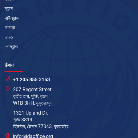
ফ্রান্স
থাইল্যান্ড
কানাডা
ভারত
পোল্যান্ড
ঠিকানা
+1 205 855 3153
207 Regent Street
তৃতীয় তলা, সুইট, লন্ডন
W1B 3HH, যুক্তরাজ্য
1321 Upland Dr.
সুইট 3819
হিউস্টন, টেক্সাস 77043, যুক্তরাষ্ট্র
info@idaoffice.org