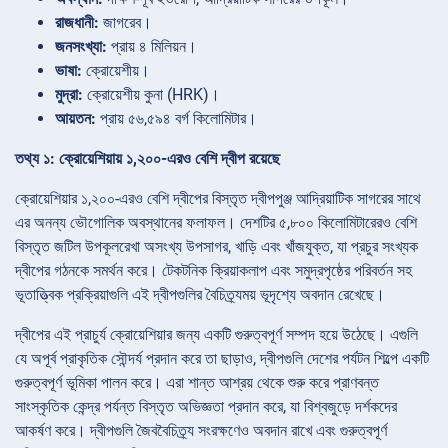
রাজধানী:
জাগরেব।
জনসংখ্যা:
প্রায় ৪ মিলিয়ন।
ভাষা:
ক্রোয়েশীয়।
মুদ্রা:
ক্রোয়েশীয় কুনা (HRK)।
আয়তন:
প্রায় ৫৬,৫৯৪ বর্গ কিলোমিটার।
তথ্য ১: ক্রোয়েশিয়ায় ১,২০০-এরও বেশি দ্বীপ রয়েছে
ক্রোয়েশিয়ার ১,২০০-এরও বেশি দ্বীপের বিস্তৃত দ্বীপপুঞ্জ আদ্রিয়াটিক সাগরের সাথে
এর অনন্য ভৌগোলিক অবস্থানের ফলাফল। দেশটির ৫,৮০০ কিলোমিটারেরও বেশি
বিস্তৃত জটিল উপকূলরেখা অসংখ্য উপসাগর, খাড়ি এবং খাঁজযুক্ত, যা প্রচুর সংখ্যক
দ্বীপের গঠনকে সমর্থন করে। টেকটনিক ক্রিয়াকলাপ এবং সমুদ্রপৃষ্ঠের পরিবর্তন সহ
ভূতাত্ত্বিক প্রক্রিয়াগুলি এই দ্বীপগুলির বৈচিত্র্যময় ভূদৃশ্যে অবদান রেখেছে।
দ্বীপের এই প্রাচুর্য ক্রোয়েশিয়ার জন্য একটি গুরুত্বপূর্ণ সম্পদ হয়ে উঠেছে। এগুলি
যে অপূর্ব প্রাকৃতিক সৌন্দর্য প্রদান করে তা ছাড়াও, দ্বীপগুলি দেশের পর্যটন শিল্পে একটি
গুরুত্বপূর্ণ ভূমিকা পালন করে। এরা শান্ত আশ্রয় থেকে শুরু করে প্রাণবন্ত
সাংস্কৃতিক কেন্দ্র পর্যন্ত বিস্তৃত অভিজ্ঞতা প্রদান করে, যা বিশ্বজুড়ে দর্শকদের
আকর্ষণ করে। দ্বীপগুলি জৈববৈচিত্র্য সংরক্ষণেও অবদান রাখে এবং গুরুত্বপূর্ণ