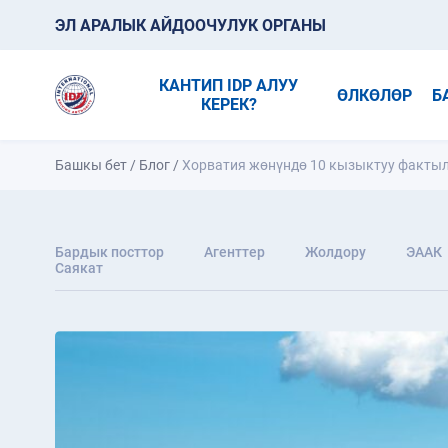
ЭЛ АРАЛЫК АЙДООЧУЛУК ОРГАНЫ
КАНТИП IDP АЛУУ
ӨЛКӨЛӨР
Б
КЕРЕК?
Башкы бет
/
Блог
/
Хорватия жөнүндө 10 кызыктуу факты
Бардык посттор
Агенттер
Жолдору
ЭААК
Саякат