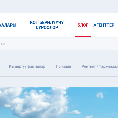
КӨП БЕРИЛҮҮЧҮ
ААЛАРЫ
БЛОГ
АГЕНТТЕР
СУРООЛОР
лар
Кызыктуу фактылар
Полиция
Рейтинг / Таржыма