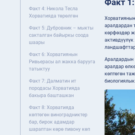
Факт 1
Факт 4: Никола Тесла
Хорватияда төрөлгөн
Хорватиянын
аралдардан т
Факт 5: Дубровник – мыкты
көрфөздөр жа
сакталган байыркы соода
активдүүлүк 
шаары
ландшафттар
Факт 6: Хорватиянын
Аралдардын м
Ривьерасы ал жакка барууга
аралдар өлкө
татыктуу
көптөгөн таж
биологиялык 
Факт 7: Далматин ит
породасы Хорватияда
бакыра башташкан
Факт 8: Хорватияда
көптөгөн виноградниктер
бар, бирок адамдар
шараптан көрө пивону көп