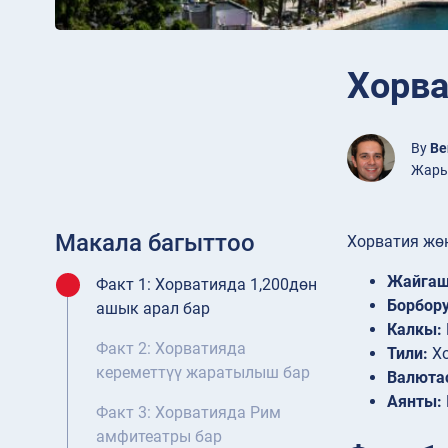
Хорва
By
Be
Жарыя
Макала багыттоо
Хорватия жө
Жайгаш
Факт 1: Хорватияда 1,200дөн
Борбору
ашык арал бар
Калкы:
Факт 2: Хорватияда
Тили:
Хо
кереметтүү жаратылыш бар
Валюта
Аянты:
Факт 3: Хорватияда Рим
амфитеатры бар