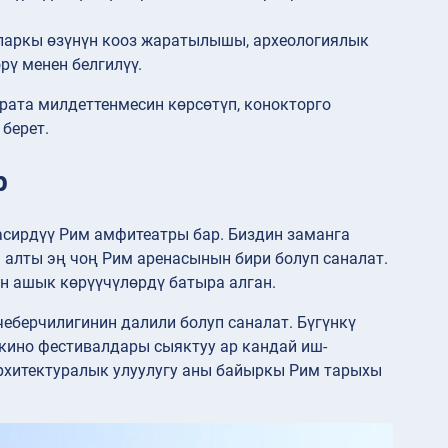
 паркы өзүнүн кооз жаратылышы, археологиялык
ү менен белгилүү.
рата милдеттенмесин көрсөтүп, конокторго
берет.
р
сирдүү Рим амфитеатры бар. Биздин заманга
 алты эң чоң Рим аренасынын бири болуп саналат.
ен ашык көрүүчүлөрдү батыра алган.
еберчилигинин далили болуп саналат. Бүгүнкү
 кино фестивалдары сыяктуу ар кандай иш-
рхитектуралык улуулугу аны байыркы Рим тарыхы