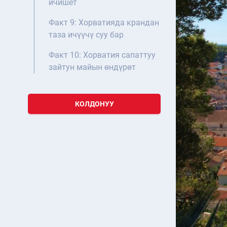
ичишет
Факт 9: Хорватияда крандан
таза ичүүчү суу бар
Факт 10: Хорватия сапаттуу
зайтун майын өндүрөт
КОЛДОНУУ