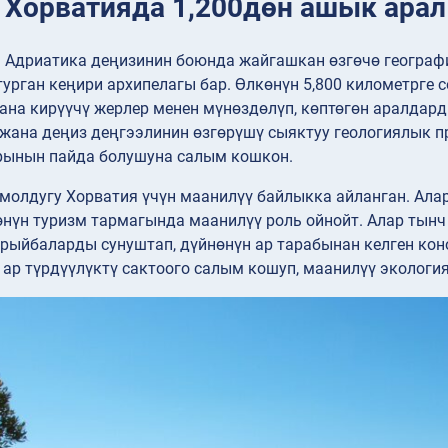
: Хорватияда 1,200дөн ашык арал
 Адриатика деңизинин боюнда жайгашкан өзгөчө геогра
урган кеңири архипелагы бар. Өлкөнүн 5,800 километрге 
на кирүүчү жерлер менен мүнөздөлүп, көптөгөн аралдард
жана деңиз деңгээлинин өзгөрүшү сыяктуу геологиялык п
ынын пайда болушуна салым кошкон.
олдугу Хорватия үчүн маанилүү байлыкка айланган. Алар
нүн туризм тармагында маанилүү роль ойнойт. Алар тынч
рыйбаларды сунуштап, дүйнөнүн ар тарабынан келген кон
ар түрдүүлүктү сактоого салым кошуп, маанилүү экологи