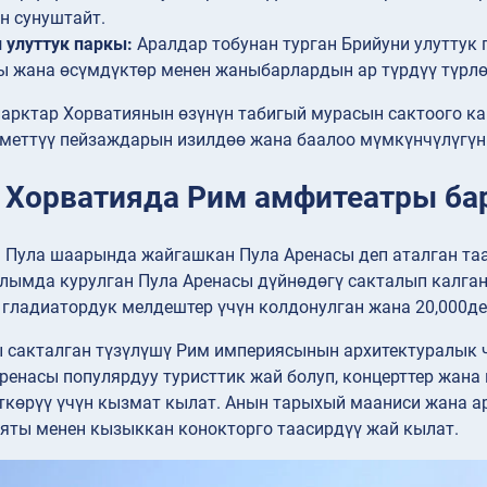
н сунуштайт.
 улуттук паркы:
Аралдар тобунан турган Брийуни улуттук
 жана өсүмдүктөр менен жаныбарлардын ар түрдүү түрлөр
парктар Хорватиянын өзүнүн табигый мурасын сактоого ка
еметтүү пейзаждарын изилдөө жана баалоо мүмкүнчүлүгүн 
: Хорватияда Рим амфитеатры ба
 Пула шаарында жайгашкан Пула Аренасы деп аталган таа
лымда курулган Пула Аренасы дүйнөдөгү сакталып калган
 гладиатордук мелдештер үчүн колдонулган жана 20,000д
 сакталган түзүлүшү Рим империясынын архитектуралык ч
ренасы популярдуу туристтик жай болуп, концерттер жана
ткөрүү үчүн кызмат кылат. Анын тарыхый мааниси жана а
яты менен кызыккан конокторго таасирдүү жай кылат.