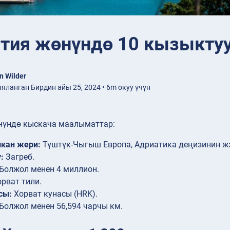
тия жөнүндө 10 кызыкту
n Wilder
ланган Бирдин айы 25, 2024 • 6m окуу үчүн
нүндө кыскача маалыматтар:
кан жери:
Түштүк-Чыгыш Европа, Адриатика деңизинин ж
:
Загреб.
Болжол менен 4 миллион.
рват тили.
сы:
Хорват кунасы (HRK).
Болжол менен 56,594 чарчы км.