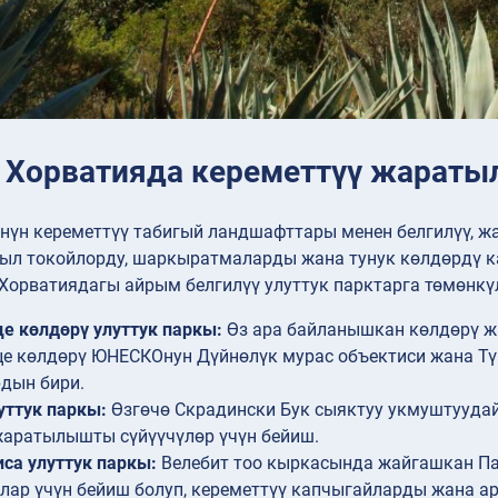
: Хорватияда кереметтүү жарат
нүн кереметтүү табигый ландшафттары менен белгилүү, жан
ыл токойлорду, шаркыратмаларды жана тунук көлдөрдү к
Хорватиядагы айрым белгилүү улуттук парктарга төмөнкү
е көлдөрү улуттук паркы:
Өз ара байланышкан көлдөрү ж
е көлдөрү ЮНЕСКОнун Дүйнөлүк мурас объектиси жана Т
дын бири.
уттук паркы:
Өзгөчө Скрадински Бук сыяктуу укмуштуудай
аратылышты сүйүүчүлөр үчүн бейиш.
са улуттук паркы:
Велебит тоо кыркасында жайгашкан Па
лар үчүн бейиш болуп, кереметтүү капчыгайларды жана а