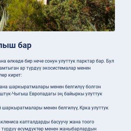
ылыш бар
а өлкөдө бир нече сонун улуттук парктар бар. Бул
амтыган ар түрдүү экосистемалар менен
лөр кирет:
ана шаркыратмалары менен белгилүү болгон
үштүк-Чыгыш Европадагы эң байыркы улуттук
 шаркыратмалары менен белгилүү, Крка улуттук
клениса капталдарды басуучу жана тоого
р түрдүү өсүмдүктөр менен жаныбарлардын