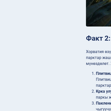
Факт 2
Хорватия өзү
парктар жаш
мүнөздөлөт. 
Плитвиц
Плитвиц
парктар
Крка ул
паркы ж
Паклени
чыгуучу