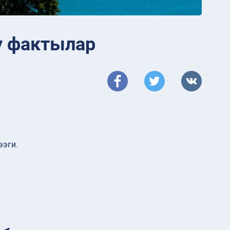
у фактылар
ээги.