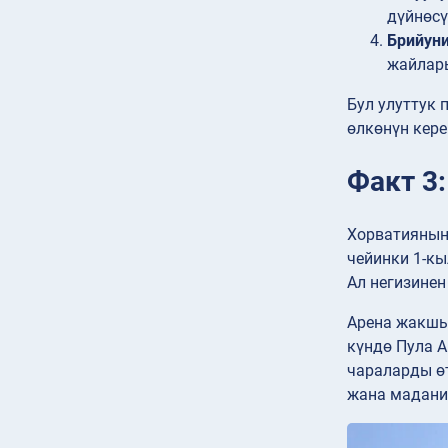
дүйнөсү
Брийуни
жайлары
Бул улуттук 
өлкөнүн кер
Факт 3
Хорватиянын
чейинки 1-кы
Ал негизинен
Арена жакшы
күндө Пула А
чараларды ө
жана мадани