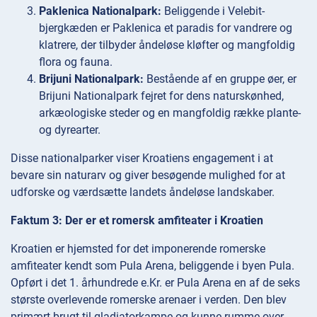
Paklenica Nationalpark:
Beliggende i Velebit-
bjergkæden er Paklenica et paradis for vandrere og
klatrere, der tilbyder åndeløse kløfter og mangfoldig
flora og fauna.
Brijuni Nationalpark:
Bestående af en gruppe øer, er
Brijuni Nationalpark fejret for dens naturskønhed,
arkæologiske steder og en mangfoldig række plante-
og dyrearter.
Disse nationalparker viser Kroatiens engagement i at
bevare sin naturarv og giver besøgende mulighed for at
udforske og værdsætte landets åndeløse landskaber.
Faktum 3: Der er et romersk amfiteater i Kroatien
Kroatien er hjemsted for det imponerende romerske
amfiteater kendt som Pula Arena, beliggende i byen Pula.
Opført i det 1. århundrede e.Kr. er Pula Arena en af de seks
største overlevende romerske arenaer i verden. Den blev
primært brugt til gladiatorkampe og kunne rumme over