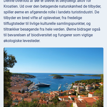
Denne overflod af øer er blevet et betydeligt aktiv for
Kroatien. Ud over den betagende naturskønhed de tilbyder,
spiller øerne en afgørende rolle i landets turistindustri. De
tilbyder en bred vifte af oplevelser, fra fredelige
tilflugtsteder til livlige kulturelle samlingspunkter, og
tiltrækker besøgende fra hele verden. Øerne bidrager også
til bevarelsen af biodiversitet og fungerer som vigtige
økologiske levesteder.