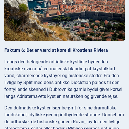
Faktum 6: Det er værd at køre til Kroatiens Riviera
Langs den betagende adriatiske kystlinje byder den
kroatiske riviera på en malerisk blanding af krystalklart
vand, charmerende kystbyer og historiske steder. Fra den
livlige by Split med dens antikke Diocletian-palads til den
fortryllende skønhed i Dubrovniks gamle bydel giver kørsel
langs Adriaterhavets kyst en naturskøn og givende rejse.
Den dalmatiske kyst er især berømt for sine dramatiske
landskaber, idylliske øer og indbydende strande. Uanset om
du udforsker de historiske gader i Rovinj, nyder den livlige
atmosfære i Zadar eller bader i Plitvice-søernes naturlige