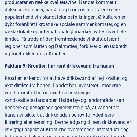
producerer en række kvalitetsvine. Når det kommer til
drikkepræferencer, har øl dog tendens til at være mere
populært end vin blandt lokalbefolkningen. Ølkulturen er
dybt forankret i kroatiske sociale sammenkomster, og en
række lokale og internationale ølmærker nydes over hele
landet. På trods af den fremtrædende vinkultur, især i
regioner som Istrien og Dalmatien, forbliver øl en udbredt
og foretrukken drik i Kroatien.
Faktum 9: Kroatien har rent drikkevand fra hanen
Kroatien er kendt for at have drikkevand af høj kvalitet og
rent direkte fra hanen. Landet har investeret i moderne
vandinfrastruktur og overholder strenge
vandkvalitetsstandarder. I både by- og landområder kan
beboere og besøgende generelt stole på, at vandet fra
hanen er sikkert at drikke uden behov for yderligere
filtrering eller rensning. Denne adgang til rent drikkevand er
et vigtigt aspekt af Kroatiens overordnede infrastruktur og
bidrager til bekvemmeligheden og komforten for dem, der