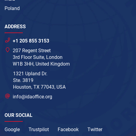
Poland
ADDRESS
+1 205 855 3153
207 Regent Street
3rd Floor Suite, London
W1B 3HH, United Kingdom
1321 Upland Dr.
Ste. 3819
Houston, TX 77043, USA
info@idaoffice.org
OUR SOCIAL
Google
Trustpilot
Facebook
Twitter