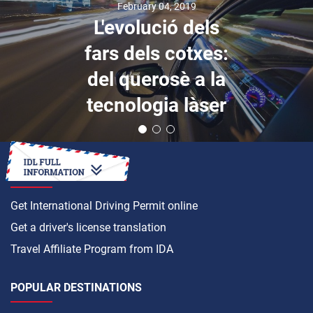
February 04, 2019
L'evolució dels
fars dels cotxes:
del querosè a la
tecnologia làser
HOW TO
Get International Driving Permit online
Get a driver's license translation
Travel Affiliate Program from IDA
POPULAR DESTINATIONS