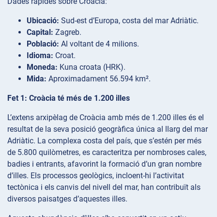
Dades ràpides sobre Croàcia:
Ubicació:
Sud-est d’Europa, costa del mar Adriàtic.
Capital:
Zagreb.
Població:
Al voltant de 4 milions.
Idioma:
Croat.
Moneda:
Kuna croata (HRK).
Mida:
Aproximadament 56.594 km².
Fet 1: Croàcia té més de 1.200 illes
L’extens arxipèlag de Croàcia amb més de 1.200 illes és el
resultat de la seva posició geogràfica única al llarg del mar
Adriàtic. La complexa costa del país, que s’estén per més
de 5.800 quilòmetres, es caracteritza per nombroses cales,
badies i entrants, afavorint la formació d’un gran nombre
d’illes. Els processos geològics, incloent-hi l’activitat
tectònica i els canvis del nivell del mar, han contribuït als
diversos paisatges d’aquestes illes.