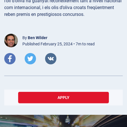
l’oli d’oliva ha guanyat reconeixement tant a nivell nacional
com internacional, i els olis d’oliva croats freqüentment
reben premis en prestigiosos concursos.
By
Ben Wilder
Published February 25, 2024 • 7m to read
APPLY