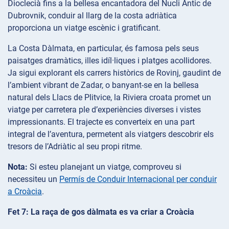
Dioclecià fins a la bellesa encantadora del Nucli Antic de
Dubrovnik, conduir al llarg de la costa adriàtica
proporciona un viatge escènic i gratificant.
La Costa Dàlmata, en particular, és famosa pels seus
paisatges dramàtics, illes idíl·liques i platges acollidores.
Ja sigui explorant els carrers històrics de Rovinj, gaudint de
l’ambient vibrant de Zadar, o banyant-se en la bellesa
natural dels Llacs de Plitvice, la Riviera croata promet un
viatge per carretera ple d’experiències diverses i vistes
impressionants. El trajecte es converteix en una part
integral de l’aventura, permetent als viatgers descobrir els
tresors de l’Adriàtic al seu propi ritme.
Nota:
Si esteu planejant un viatge, comproveu si
necessiteu un
Permís de Conduir Internacional per conduir
a Croàcia
.
Fet 7: La raça de gos dàlmata es va criar a Croàcia