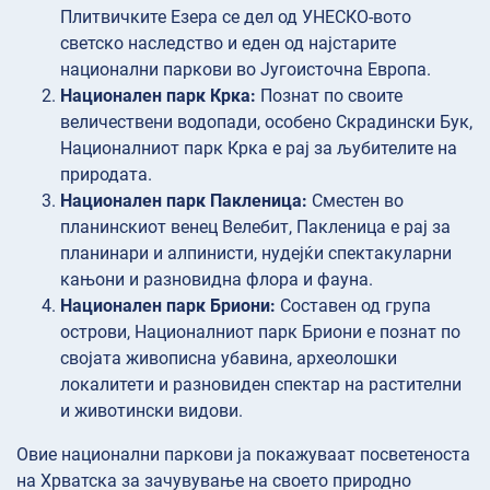
Плитвичките Езера се дел од УНЕСКО-вото
светско наследство и еден од најстарите
национални паркови во Југоисточна Европа.
Национален парк Крка:
Познат по своите
величествени водопади, особено Скрадински Бук,
Националниот парк Крка е рај за љубителите на
природата.
Национален парк Пакленица:
Сместен во
планинскиот венец Велебит, Пакленица е рај за
планинари и алпинисти, нудејќи спектакуларни
кањони и разновидна флора и фауна.
Национален парк Бриони:
Составен од група
острови, Националниот парк Бриони е познат по
својата живописна убавина, археолошки
локалитети и разновиден спектар на растителни
и животински видови.
Овие национални паркови ја покажуваат посветеноста
на Хрватска за зачувување на своето природно