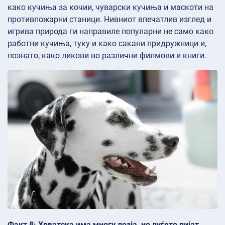
како кучиња за кочии, чуварски кучиња и маскоти на
противпожарни станици. Нивниот впечатлив изглед и
игрива природа ги направиле популарни не само како
работни кучиња, туку и како сакани придружници и,
познато, како ликови во различни филмови и книги.
Факт 8: Хрватска има многу лозја, но луѓето пијат