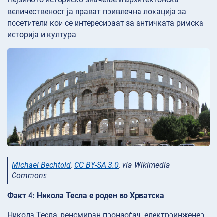
величественост ја прават привлечна локација за
посетители кои се интересираат за античката римска
историја и култура.
Michael Bechtold
,
CC BY-SA 3.0
, via Wikimedia
Commons
Факт 4: Никола Тесла е роден во Хрватска
Никола Тесла, реномиран пронаоѓач, електроинженер