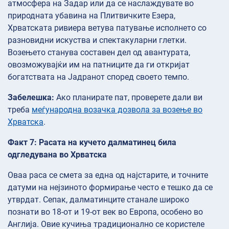
атмосфера на Задар или да се наслаждувате во
природната убавина на Плитвичките Езера,
Хрватската ривиера ветува патување исполнето со
разновидни искуства и спектакуларни глетки.
Возењето станува составен дел од авантурата,
овозможувајќи им на патниците да ги откријат
богатствата на Јадранот според своето темпо.
Забелешка:
Ако планирате пат, проверете дали ви
треба
меѓународна возачка дозвола за возење во
Хрватска
.
Факт 7: Расата на кучето далматинец била
одгледувана во Хрватска
Оваа раса се смета за една од најстарите, и точните
датуми на нејзиното формирање често е тешко да се
утврдат. Сепак, далматинците станале широко
познати во 18-от и 19-от век во Европа, особено во
Англија. Овие кучиња традиционално се користеле