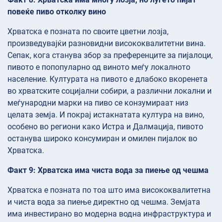
повеќе пиво отколку вино
Хрватска е позната по своите цветни лозја,
произведувајќи разновидни висококвалитетни вина.
Сепак, кога станува збор за преференците за пијалоци,
пивото е попопуларно од виното меѓу локалното
население. Културата на пивото е длабоко вкоренета
во хрватските социјални собири, а различни локални и
меѓународни марки на пиво се конзумираат низ
целата земја. И покрај истакнатата култура на вино,
особено во региони како Истра и Далмација, пивото
останува широко консумиран и омилен пијалок во
Хрватска.
Факт 9: Хрватска има чиста вода за пиење од чешма
Хрватска е позната по тоа што има висококвалитетна
и чиста вода за пиење директно од чешма. Земјата
има инвестирано во модерна водна инфраструктура и