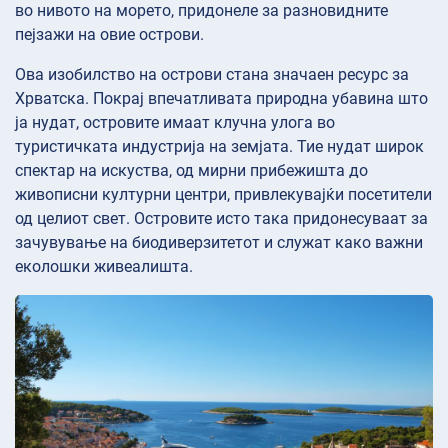
во нивото на морето, придонеле за разновидните
пејзажи на овие острови.
Ова изобилство на острови стана значаен ресурс за
Хрватска. Покрај впечатливата природна убавина што
ја нудат, островите имаат клучна улога во
туристичката индустрија на земјата. Тие нудат широк
спектар на искуства, од мирни прибежишта до
живописни културни центри, привлекувајќи посетители
од целиот свет. Островите исто така придонесуваат за
зачувување на биодиверзитетот и служат како важни
еколошки живеалишта.