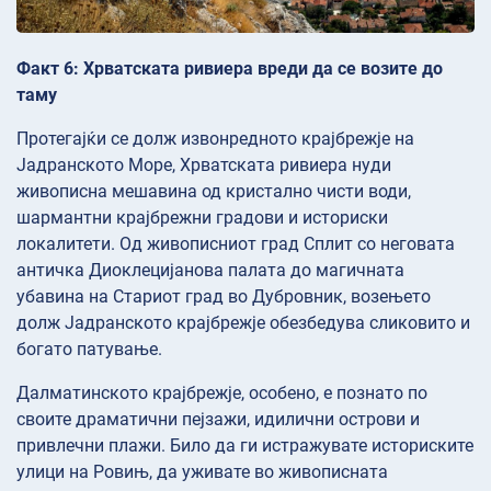
Факт 6: Хрватската ривиера вреди да се возите до
таму
Протегајќи се долж извонредното крајбрежје на
Јадранското Море, Хрватската ривиера нуди
живописна мешавина од кристално чисти води,
шармантни крајбрежни градови и историски
локалитети. Од живописниот град Сплит со неговата
античка Диоклецијанова палата до магичната
убавина на Стариот град во Дубровник, возењето
долж Јадранското крајбрежје обезбедува сликовито и
богато патување.
Далматинското крајбрежје, особено, е познато по
своите драматични пејзажи, идилични острови и
привлечни плажи. Било да ги истражувате историските
улици на Ровињ, да уживате во живописната