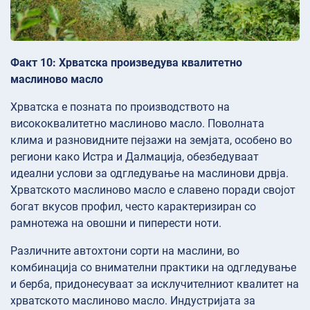
Факт 10: Хрватска произведува квалитетно
маслиново масло
Хрватска е позната по производството на
висококвалитетно маслиново масло. Поволната
клима и разновидните пејзажи на земјата, особено во
региони како Истра и Далмација, обезбедуваат
идеални услови за одгледување на маслинови дрвја.
Хрватското маслиново масло е славено поради својот
богат вкусов профил, често карактеризиран со
рамнотежа на овошни и пиперести ноти.
Различните автохтони сорти на маслини, во
комбинација со внимателни практики на одгледување
и берба, придонесуваат за исклучителниот квалитет на
хрватското маслиново масло. Индустријата за