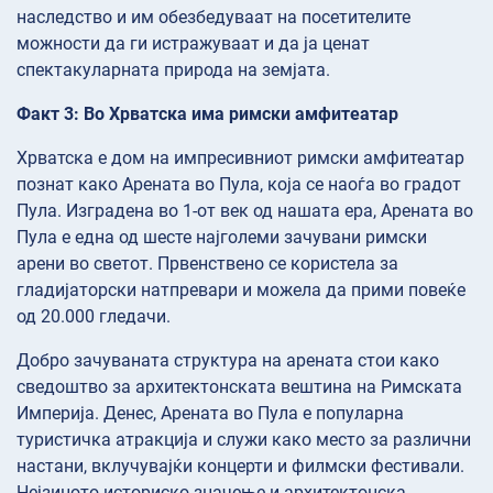
наследство и им обезбедуваат на посетителите
можности да ги истражуваат и да ја ценат
спектакуларната природа на земјата.
Факт 3: Во Хрватска има римски амфитеатар
Хрватска е дом на импресивниот римски амфитеатар
познат како Арената во Пула, која се наоѓа во градот
Пула. Изградена во 1-от век од нашата ера, Арената во
Пула е една од шесте најголеми зачувани римски
арени во светот. Првенствено се користела за
гладијаторски натпревари и можела да прими повеќе
од 20.000 гледачи.
Добро зачуваната структура на арената стои како
сведоштво за архитектонската вештина на Римската
Империја. Денес, Арената во Пула е популарна
туристичка атракција и служи како место за различни
настани, вклучувајќи концерти и филмски фестивали.
Нејзиното историско значење и архитектонска