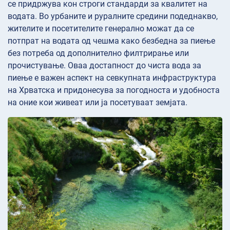
се придржува кон строги стандарди за квалитет на
водата. Во урбаните и руралните средини подеднакво,
жителите и посетителите генерално можат да се
потпрат на водата од чешма како безбедна за пиење
без потреба од дополнително филтрирање или
прочистување. Оваа достапност до чиста вода за
пиење е важен аспект на севкупната инфраструктура
на Хрватска и придонесува за погодноста и удобноста
на оние кои живеат или ја посетуваат земјата.