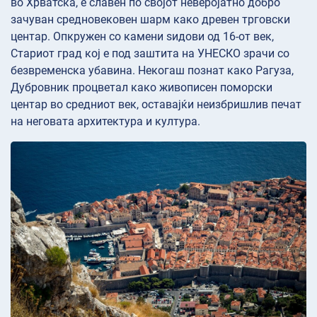
во Хрватска, е славен по својот неверојатно добро
зачуван средновековен шарм како древен трговски
центар. Опкружен со камени ѕидови од 16-от век,
Стариот град кој е под заштита на УНЕСКО зрачи со
безвременска убавина. Некогаш познат како Рагуза,
Дубровник процветал како живописен поморски
центар во средниот век, оставајќи неизбришлив печат
на неговата архитектура и култура.