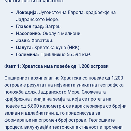
Кратки факти за Хрватска:
Локација:
Југоисточна Европа, крајбрежје на
Јадранското Море.
Главен град:
Загреб.
Население:
Околу 4 милиони.
Јазик:
Хрватски.
Валута:
Хрватска куна (HRK).
Големина:
Приближно 56.594 км².
Факт 1: Хрватска има повеќе од 1.200 острови
Опширниот архипелаг на Хрватска со повеќе од 1.200
острови е резултат на нејзината уникатна географска
положба долж Јадранското Море. Сложената
крајбрежна линија на земјата, која се протега на
повеќе од 5.800 километри, се карактеризира со бројни
заливи и вдлабнатини, што придонесува за
формирање на огромен број острови. Геолошките
процеси, вклучувајќи тектонска активност и промени