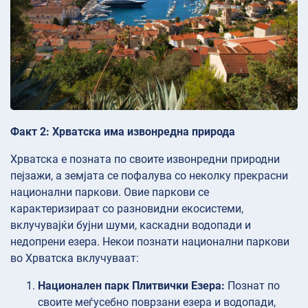
Факт 2: Хрватска има извонредна природа
Хрватска е позната по своите извонредни природни
пејзажи, а земјата се пофалува со неколку прекрасни
национални паркови. Овие паркови се
карактеризираат со разновидни екосистеми,
вклучувајќи бујни шуми, каскадни водопади и
недопрени езера. Некои познати национални паркови
во Хрватска вклучуваат:
Национален парк Плитвички Езера:
Познат по
своите меѓусебно поврзани езера и водопади,