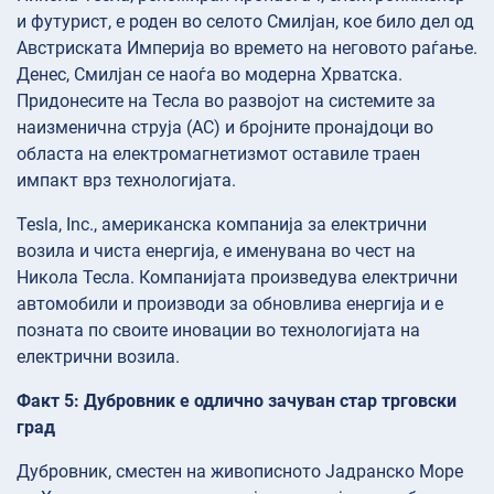
и футурист, е роден во селото Смилјан, кое било дел од
Австриската Империја во времето на неговото раѓање.
Денес, Смилјан се наоѓа во модерна Хрватска.
Придонесите на Тесла во развојот на системите за
наизменична струја (AC) и бројните пронајдоци во
областа на електромагнетизмот оставиле траен
импакт врз технологијата.
Tesla, Inc., американска компанија за електрични
возила и чиста енергија, е именувана во чест на
Никола Тесла. Компанијата произведува електрични
автомобили и производи за обновлива енергија и е
позната по своите иновации во технологијата на
електрични возила.
Факт 5: Дубровник е одлично зачуван стар трговски
град
Дубровник, сместен на живописното Јадранско Море