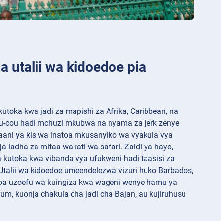
a utalii wa kidoedoe pia
toka kwa jadi za mapishi za Afrika, Caribbean, na
ou-cou hadi mchuzi mkubwa na nyama za jerk zenye
taani ya kisiwa inatoa mkusanyiko wa vyakula vya
ja ladha za mitaa wakati wa safari. Zaidi ya hayo,
 kutoka kwa vibanda vya ufukweni hadi taasisi za
Utalii wa kidoedoe umeendelezwa vizuri huko Barbados,
itoa uzoefu wa kuingiza kwa wageni wenye hamu ya
 rum, kuonja chakula cha jadi cha Bajan, au kujiruhusu