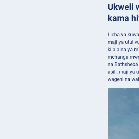
Ukweli 
kama hi
Licha ya kuwa
maji ya utuli
kila aina ya 
mchanga mweup
na Bathsheba 
asili, maji y
wageni na wak