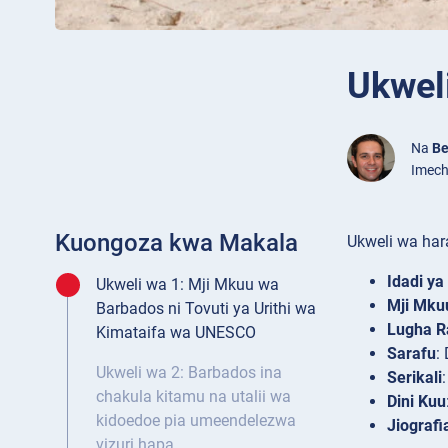
Ukwel
Na
Be
Imech
Kuongoza kwa Makala
Ukweli wa har
Idadi ya
Ukweli wa 1: Mji Mkuu wa
Mji Mku
Barbados ni Tovuti ya Urithi wa
Lugha R
Kimataifa wa UNESCO
Sarafu
:
Ukweli wa 2: Barbados ina
Serikali
chakula kitamu na utalii wa
Dini Kuu
kidoedoe pia umeendelezwa
Jiografi
vizuri hapa