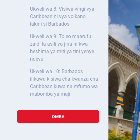
Ukweli wa 8: Visiwa vingi vya
Caribbean ni vya volkano,
lakini si Barbados
Ukweli wa 9: Toleo maarufu
zaidi la asili ya jina ni kwa
heshima ya miti ya tini yenye
ndevu
Ukweli wa 10: Barbados
ilikuwa kisiwa cha kwanza cha
Caribbean kuwa na mfumo wa
mabomba ya maji
OMBA