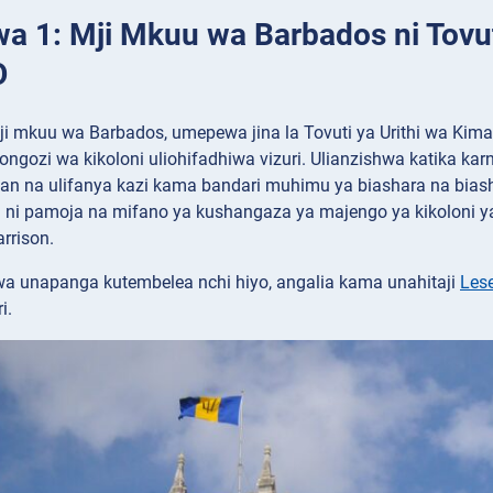
wa 1: Mji Mkuu wa Barbados ni Tovut
O
ji mkuu wa Barbados, umepewa jina la Tovuti ya Urithi wa K
uongozi wa kikoloni uliohifadhiwa vizuri. Ulianzishwa katika k
ean na ulifanya kazi kama bandari muhimu ya biashara na bias
iji ni pamoja na mifano ya kushangaza ya majengo ya kikoloni 
arrison.
wa unapanga kutembelea nchi hiyo, angalia kama unahitaji
Les
i.