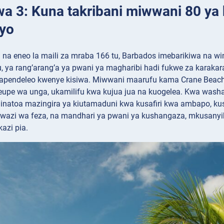
wa 3: Kuna takribani miwwani 80 ya
yo
 na eneo la maili za mraba 166 tu, Barbados imebarikiwa na w
vu, ya rang’arang’a ya pwani ya magharibi hadi fukwe za karaka
mapendeleo kwenye kisiwa. Miwwani maarufu kama Crane Beach
e wa unga, ukamilifu kwa kujua jua na kuogelea. Kwa washa
inatoa mazingira ya kiutamaduni kwa kusafiri kwa ambapo, kusa
a uwazi wa feza, na mandhari ya pwani ya kushangaza, mkusany
azi pia.