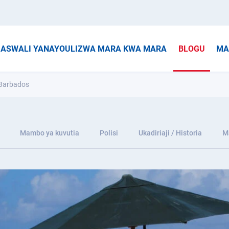
ASWALI YANAYOULIZWA MARA KWA MARA
BLOGU
MA
 Barbados
Mambo ya kuvutia
Polisi
Ukadiriaji / Historia
M