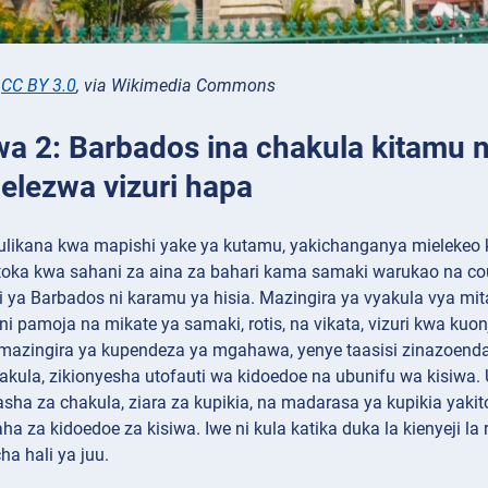
,
CC BY 3.0
, via Wikimedia Commons
wa 2: Barbados ina chakula kitamu n
lezwa vizuri hapa
ulikana kwa mapishi yake ya kutamu, yakichanganya mielekeo ku
toka kwa sahani za aina za bahari kama samaki warukao na c
i ya Barbados ni karamu ya hisia. Mazingira ya vyakula vya mi
ni pamoja na mikate ya samaki, rotis, na vikata, vizuri kwa kuon
mazingira ya kupendeza ya mgahawa, yenye taasisi zinazoenda
kula, zikionyesha utofauti wa kidoedoe na ubunifu wa kisiwa. 
sha za chakula, ziara za kupikia, na madarasa ya kupikia yak
a za kidoedoe za kisiwa. Iwe ni kula katika duka la kienyeji la
ha hali ya juu.