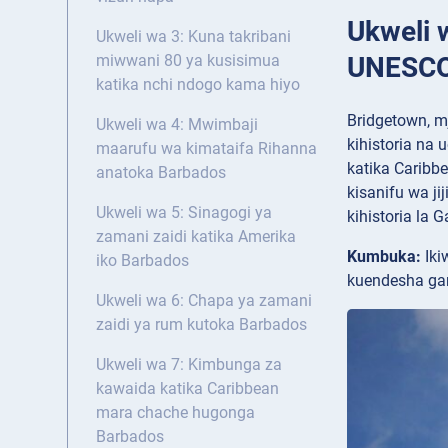
Ukweli 
Ukweli wa 3: Kuna takribani
UNESC
miwwani 80 ya kusisimua
katika nchi ndogo kama hiyo
Bridgetown, m
Ukweli wa 4: Mwimbaji
kihistoria na 
maarufu wa kimataifa Rihanna
katika Caribb
anatoka Barbados
kisanifu wa j
Ukweli wa 5: Sinagogi ya
kihistoria la G
zamani zaidi katika Amerika
Kumbuka:
Iki
iko Barbados
kuendesha gar
Ukweli wa 6: Chapa ya zamani
zaidi ya rum kutoka Barbados
Ukweli wa 7: Kimbunga za
kawaida katika Caribbean
mara chache hugonga
Barbados