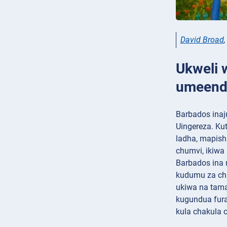
David Broad
Ukweli 
umeende
Barbados inaj
Uingereza. Ku
ladha, mapish
chumvi, ikiwa 
Barbados ina 
kudumu za cha
ukiwa na tama
kugundua furah
kula chakula c