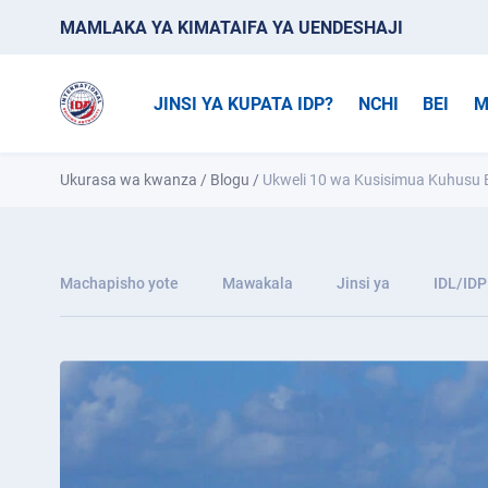
MAMLAKA YA KIMATAIFA YA UENDESHAJI
JINSI YA KUPATA IDP?
NCHI
BEI
M
Ukurasa wa kwanza
/
Blogu
/
Ukweli 10 wa Kusisimua Kuhusu
Machapisho yote
Mawakala
Jinsi ya
IDL/IDP