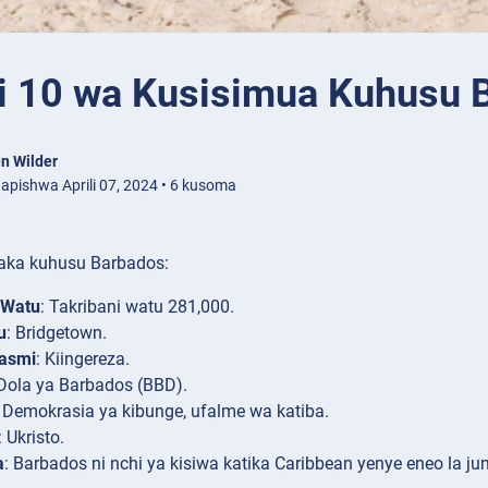
i 10 wa Kusisimua Kuhusu 
n Wilder
apishwa Aprili 07, 2024 • 6 kusoma
aka kuhusu Barbados:
 Watu
: Takribani watu 281,000.
u
: Bridgetown.
asmi
: Kiingereza.
 Dola ya Barbados (BBD).
: Demokrasia ya kibunge, ufalme wa katiba.
: Ukristo.
a
: Barbados ni nchi ya kisiwa katika Caribbean yenye eneo la ju