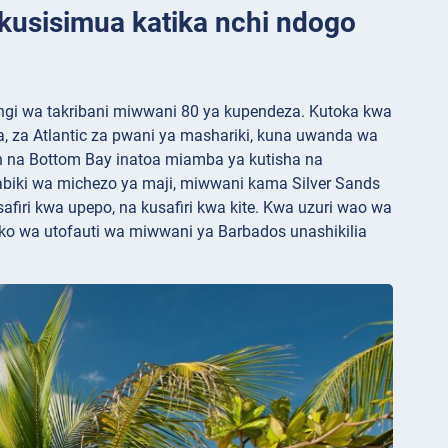
 kusisimua katika nchi ndogo
ingi wa takribani miwwani 80 ya kupendeza. Kutoka kwa
ra, za Atlantic za pwani ya mashariki, kuna uwanda wa
 na Bottom Bay inatoa miamba ya kutisha na
biki wa michezo ya maji, miwwani kama Silver Sands
firi kwa upepo, na kusafiri kwa kite. Kwa uzuri wao wa
iko wa utofauti wa miwwani ya Barbados unashikilia