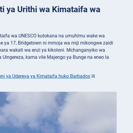
i ya Urithi wa Kimataifa wa
imataifa wa UNESCO kutokana na umuhimu wake wa
arne ya 17, Bridgetown ni mmoja wa miji mikongwe zaidi
hara wakati wa enzi ya kikoloni. Mchanganyiko wa
ya Uingereza, kama vile Majengo ya Bunge na eneo la
eni ya Udereva ya Kimataifa huko Barbados
ili