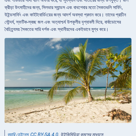
এবং পাউডারি সাদা বালি অফার করে, যা সূর্যস্নান এবং সাঁতারের জন্য উপযুক্ত। জল
ক্রীড়া উৎসাহীদের জন্য, সিলভার স্যান্ডস এবং বাথশেবার মতো সৈকতগুলি সার্ফিং,
উইন্ডসার্ফিং এবং কাইটবোর্ডিংয়ের জন্য আদর্শ অবস্থা প্রদান করে। তাদের প্রাচীন
সৌন্দর্য, স্ফটিক-স্বচ্ছ জল এবং অত্যাশ্চর্য উপকূলীয় দৃশ্যাবলী দিয়ে, বার্বাডোসের
বৈচিত্র্যময় সৈকতের সারি দর্শক এবং স্থানীয়দের একইভাবে মুগ্ধ করে।
ব্যারি হেইনেস
,
CC BY-SA 4.0
, উইকিমিডিয়া কমন্সের মাধ্যমে