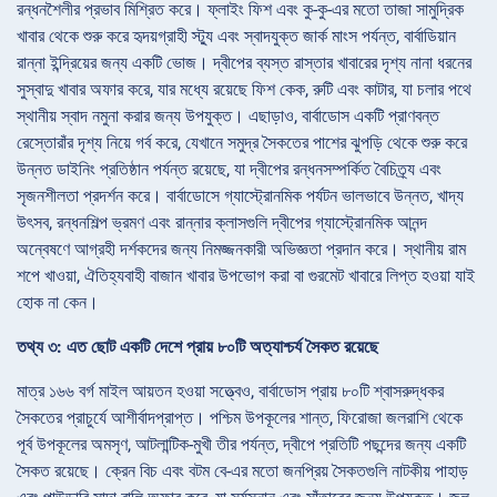
রন্ধনশৈলীর প্রভাব মিশ্রিত করে। ফ্লাইং ফিশ এবং কু-কু-এর মতো তাজা সামুদ্রিক
খাবার থেকে শুরু করে হৃদয়গ্রাহী স্ট্যু এবং স্বাদযুক্ত জার্ক মাংস পর্যন্ত, বার্বাডিয়ান
রান্না ইন্দ্রিয়ের জন্য একটি ভোজ। দ্বীপের ব্যস্ত রাস্তার খাবারের দৃশ্য নানা ধরনের
সুস্বাদু খাবার অফার করে, যার মধ্যে রয়েছে ফিশ কেক, রুটি এবং কাটার, যা চলার পথে
স্থানীয় স্বাদ নমুনা করার জন্য উপযুক্ত। এছাড়াও, বার্বাডোস একটি প্রাণবন্ত
রেস্তোরাঁর দৃশ্য নিয়ে গর্ব করে, যেখানে সমুদ্র সৈকতের পাশের ঝুপড়ি থেকে শুরু করে
উন্নত ডাইনিং প্রতিষ্ঠান পর্যন্ত রয়েছে, যা দ্বীপের রন্ধনসম্পর্কিত বৈচিত্র্য এবং
সৃজনশীলতা প্রদর্শন করে। বার্বাডোসে গ্যাস্ট্রোনমিক পর্যটন ভালভাবে উন্নত, খাদ্য
উৎসব, রন্ধনশিল্প ভ্রমণ এবং রান্নার ক্লাসগুলি দ্বীপের গ্যাস্ট্রোনমিক আনন্দ
অন্বেষণে আগ্রহী দর্শকদের জন্য নিমজ্জনকারী অভিজ্ঞতা প্রদান করে। স্থানীয় রাম
শপে খাওয়া, ঐতিহ্যবাহী বাজান খাবার উপভোগ করা বা গুরমেট খাবারে লিপ্ত হওয়া যাই
হোক না কেন।
তথ্য ৩: এত ছোট একটি দেশে প্রায় ৮০টি অত্যাশ্চর্য সৈকত রয়েছে
মাত্র ১৬৬ বর্গ মাইল আয়তন হওয়া সত্ত্বেও, বার্বাডোস প্রায় ৮০টি শ্বাসরুদ্ধকর
সৈকতের প্রাচুর্যে আশীর্বাদপ্রাপ্ত। পশ্চিম উপকূলের শান্ত, ফিরোজা জলরাশি থেকে
পূর্ব উপকূলের অমসৃণ, আটলান্টিক-মুখী তীর পর্যন্ত, দ্বীপে প্রতিটি পছন্দের জন্য একটি
সৈকত রয়েছে। ক্রেন বিচ এবং বটম বে-এর মতো জনপ্রিয় সৈকতগুলি নাটকীয় পাহাড়