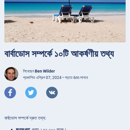
বার্বাডোস সম্পর্কে ১০টি আকর্ষণীয় তথ্য
লিখেছেন
Ben Wilder
প্রকাশিত এপ্রিল 07, 2024 • পড়তে 6m লাগবে
বার্বাডোস সম্পর্কে দ্রুত তথ্য:
জনসংখ্যা
: প্রায় ২,৮১,০০০ মানুষ।