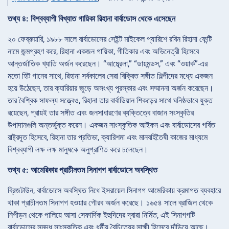
তথ্য ৪: বিশ্বব্যাপী বিখ্যাত গায়িকা রিহানা বার্বাডোস থেকে এসেছেন
২০ ফেব্রুয়ারি, ১৯৮৮ সালে বার্বাডোসের সেইন্ট মাইকেল প্যারিশে রবিন রিহানা ফেন্টি
নামে জন্মগ্রহণ করে, রিহানা একজন গায়িকা, গীতিকার এবং অভিনেত্রী হিসেবে
আন্তর্জাতিক খ্যাতি অর্জন করেছেন। “আম্ব্রেলা,” “ডায়মন্ডস,” এবং “ওয়ার্ক”-এর
মতো হিট গানের সাথে, রিহানা সর্বকালের সেরা বিক্রিত সঙ্গীত শিল্পীদের মধ্যে একজন
হয়ে উঠেছেন, তার ক্যারিয়ার জুড়ে অসংখ্য পুরস্কার এবং সম্মাননা অর্জন করেছেন।
তার বৈশ্বিক সাফল্য সত্ত্বেও, রিহানা তার বার্বাডিয়ান শিকড়ের সাথে ঘনিষ্ঠভাবে যুক্ত
রয়েছেন, প্রায়ই তার সঙ্গীত এবং জনসাধারণের ব্যক্তিত্বে বাজান সংস্কৃতির
উপাদানগুলি অন্তর্ভুক্ত করেন। একজন সাংস্কৃতিক আইকন এবং বার্বাডোসের গর্বিত
রাষ্ট্রদূত হিসেবে, রিহানা তার প্রতিভা, ক্যারিশমা এবং মানবহিতৈষী কাজের মাধ্যমে
বিশ্বব্যাপী লক্ষ লক্ষ মানুষকে অনুপ্রাণিত করে চলেছেন।
তথ্য ৫: আমেরিকার প্রাচীনতম সিনাগগ বার্বাডোসে অবস্থিত
ব্রিজটাউন, বার্বাডোসে অবস্থিত নিধে ইসরায়েল সিনাগগ আমেরিকায় ক্রমাগত ব্যবহারে
থাকা প্রাচীনতম সিনাগগ হওয়ার গৌরব অর্জন করেছে। ১৬৫৪ সালে ব্রাজিল থেকে
নিপীড়ন থেকে পালিয়ে আসা সেফার্দিক ইহুদিদের দ্বারা নির্মিত, এই সিনাগগটি
বার্বাডোসের সমৃদ্ধ সাংস্কৃতিক এবং ধর্মীয় বৈচিত্র্যের সাক্ষী হিসেবে দাঁড়িয়ে আছে।