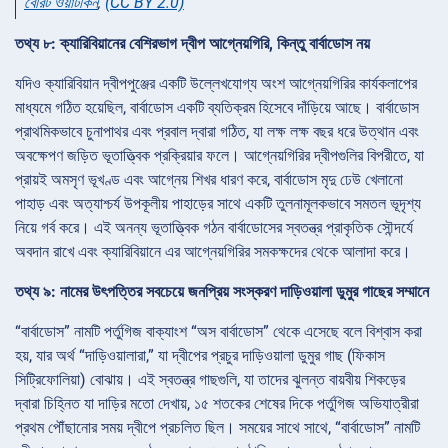
বেরিট ওয়াটকিন
,
(CC BY 2.0)
তথ্য ৮: ক্যারিবিয়ানের বেশিরভাগ দ্বীপ আগ্নেয়গিরি, কিন্তু বার্বাডোস নয়
যদিও ক্যারিবিয়ান দ্বীপপুঞ্জের একটি উল্লেখযোগ্য অংশ আগ্নেয়গিরির কার্যকলাপের
মাধ্যমে গঠিত হয়েছিল, বার্বাডোস একটি ব্যতিক্রম হিসেবে দাঁড়িয়ে আছে। বার্বাডোস
প্রাথমিকভাবে চুনাপাথর এবং প্রবাল দ্বারা গঠিত, যা লক্ষ লক্ষ বছর ধরে উত্থান এবং
অবক্ষেপণ জড়িত ভূতাত্ত্বিক প্রক্রিয়ার ফলে। আগ্নেয়গিরির দ্বীপগুলির বিপরীতে, যা
প্রায়ই অমসৃণ ভূখণ্ড এবং আগ্নেয় শিখর ধারণ করে, বার্বাডোস মৃদু ঢেউ খেলানো
পাহাড় এবং অত্যাশ্চর্য উপকূলীয় পাহাড়ের সাথে একটি তুলনামূলকভাবে সমতল ভূদৃশ্য
নিয়ে গর্ব করে। এই অনন্য ভূতাত্ত্বিক গঠন বার্বাডোসের স্বতন্ত্র প্রাকৃতিক সৌন্দর্যে
অবদান রাখে এবং ক্যারিবিয়ানে এর আগ্নেয়গিরির সমকক্ষদের থেকে আলাদা করে।
তথ্য ৯: নামের উৎপত্তির সবচেয়ে জনপ্রিয় সংস্করণ দাড়িওয়ালা ডুমুর গাছের সম্মানে
“বার্বাডোস” নামটি পর্তুগিজ বাক্যাংশ “অস বার্বাডোস” থেকে এসেছে বলে বিশ্বাস করা
হয়, যার অর্থ “দাড়িওয়ালারা,” যা দ্বীপের প্রচুর দাড়িওয়ালা ডুমুর গাছ (ফিকাস
সিট্রিফোলিয়া) বোঝায়। এই স্বতন্ত্র গাছগুলি, যা তাদের ঝুলন্ত বায়বীয় শিকড়ের
দ্বারা চিহ্নিত যা দাড়ির মতো দেখায়, ১৫ শতকের শেষের দিকে পর্তুগিজ অভিযাত্রীরা
প্রথম পৌঁছানোর সময় দ্বীপে প্রচলিত ছিল। সময়ের সাথে সাথে, “বার্বাডোস” নামটি