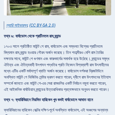
ল্যারি সাইভারসন
,
(CC BY-SA 2.0)
তথ্য ৬: বার্বাডোস থেকে প্রাচীনতম রাম ব্র্যান্ড
১৭০৩ সালে প্রতিষ্ঠিত মাউন্ট গে রাম, বার্বাডোস এবং সম্ভবত বিশ্বের প্রাচীনতম
বিদ্যমান রাম ব্র্যান্ড হওয়ার গৌরব অর্জন করেছে। তিন শতাব্দীরও বেশি রাম তৈরির
দক্ষতার সাথে, মাউন্ট গে গুণমান এবং কারুকার্যের সমার্থক হয়ে উঠেছে। ব্র্যান্ডের সমৃদ্ধ
ঐতিহ্য এবং ঐতিহ্যবাহী উৎপাদন পদ্ধতির প্রতি নিবেদন বিশ্বব্যাপী রাম উৎসাহীদের
মধ্যে এটির একটি মর্যাদাপূর্ণ খ্যাতি অর্জন করেছে। বার্বাডোস দর্শকরা ব্রিজটাউনে
অবস্থিত মাউন্ট গে ভিজিটর সেন্টার ভ্রমণ করতে পারেন, দ্বীপে রাম উৎপাদনের ইতিহাস
সম্পর্কে জানতে এবং মাউন্ট গে-এর সেরা রামগুলির একটি নির্বাচন নমুনা করতে পারেন,
এই আইকনিক বার্বাডিয়ান ব্র্যান্ডের উত্তরাধিকার প্রত্যক্ষভাবে অনুভব করতে পারেন।
তথ্য ৭: ক্যারিবিয়ানে নিয়মিত হারিকেন খুব কমই বার্বাডোসে আঘাত হানে
ক্যারিবিয়ানের হারিকেন বেল্টের দক্ষিণ-পূর্বে অবস্থিত বার্বাডোস, এই অঞ্চলের অন্যান্য