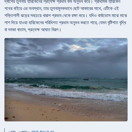
দ্বীপের তুলনায় হারিকেনের প্রত্যক্ষ প্রভাব কম অনুভব করে। প্রাথমিক হারিকেন
পথের বাইরে এর অবস্থান, তার তুলনামূলকভাবে ছোট আকারের সাথে, এটিকে এই
শক্তিশালী ঝড়ের সবচেয়ে খারাপ প্রভাব থেকে রক্ষা করে। যদিও বার্বাডোস মাঝে মাঝে
পাশ দিয়ে যাওয়া হারিকেনের পরিধিগত প্রভাব অনুভব করতে পারে, যেমন বৃষ্টিপাত বৃদ্ধি
বা দমকা বাতাস, প্রত্যক্ষ আঘাত বিরল।