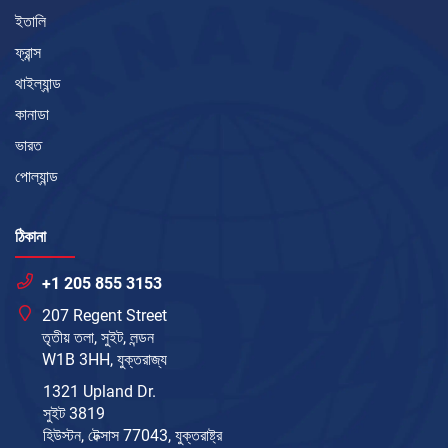
ইতালি
ফ্রান্স
থাইল্যান্ড
কানাডা
ভারত
পোল্যান্ড
ঠিকানা
+1 205 855 3153
207 Regent Street
তৃতীয় তলা, সুইট, লন্ডন
W1B 3HH, যুক্তরাজ্য
1321 Upland Dr.
সুইট 3819
হিউস্টন, টেক্সাস 77043, যুক্তরাষ্ট্র