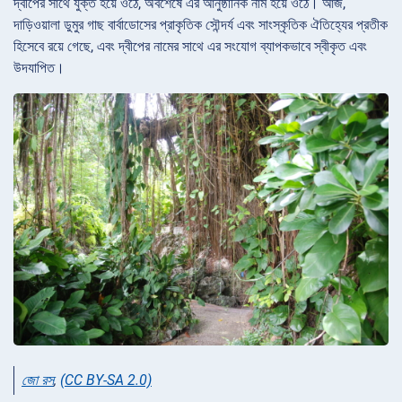
দ্বীপের সাথে যুক্ত হয়ে ওঠে, অবশেষে এর আনুষ্ঠানিক নাম হয়ে ওঠে। আজ,
দাড়িওয়ালা ডুমুর গাছ বার্বাডোসের প্রাকৃতিক সৌন্দর্য এবং সাংস্কৃতিক ঐতিহ্যের প্রতীক
হিসেবে রয়ে গেছে, এবং দ্বীপের নামের সাথে এর সংযোগ ব্যাপকভাবে স্বীকৃত এবং
উদযাপিত।
জো রস
,
(CC BY-SA 2.0)