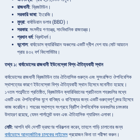
রাজধানী
: ব্রিজটাউন।
সরকারি ভাষা
: ইংরেজি।
মুদ্রা
: বার্বাডিয়ান ডলার (BBD)।
সরকার
: সংসদীয় গণতন্ত্র, সাংবিধানিক রাজতন্ত্র।
প্রধান ধর্ম
: খ্রিস্টধর্ম।
ভূগোল
: বার্বাডোস ক্যারিবিয়ান অঞ্চলের একটি দ্বীপ দেশ যার মোট আয়তন
প্রায় ৪৩২ বর্গ কিলোমিটার।
তথ্য ১: বার্বাডোসের রাজধানী ইউনেস্কো বিশ্ব ঐতিহ্যবাহী স্থান
বার্বাডোসের রাজধানী ব্রিজটাউন তার ঐতিহাসিক গুরুত্ব এবং সুসংরক্ষিত ঔপনিবেশিক
স্থাপত্যের কারণে ইউনেস্কো বিশ্ব ঐতিহ্যবাহী স্থান হিসেবে মনোনীত হয়েছে।
১৭তম শতাব্দীতে প্রতিষ্ঠিত, ব্রিজটাউন ক্যারিবিয়ানের প্রাচীনতম শহরগুলির মধ্যে
একটি এবং ঔপনিবেশিক যুগে বাণিজ্য ও বাণিজ্যের জন্য একটি গুরুত্বপূর্ণ বন্দর হিসেবে
কাজ করেছিল। শহরের স্থাপত্য সংগ্রহে ব্রিটিশ ঔপনিবেশিক ভবনগুলির চমৎকার
উদাহরণ রয়েছে, যেমন পার্লামেন্ট ভবন এবং ঐতিহাসিক গ্যারিসন এলাকা।
নোট:
আপনি যদি দেশটি ভ্রমণের পরিকল্পনা করেন, তাহলে গাড়ি চালানোর জন্য
বার্বাডোসে আন্তর্জাতিক চালকের লাইসেন্স
প্রয়োজন কিনা তা পরীক্ষা করুন।