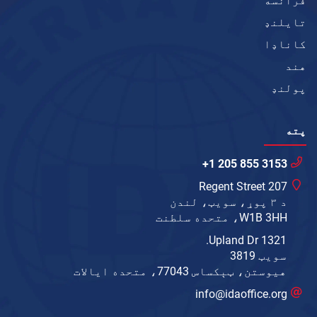
فرانسه
تایلنډ
کاناډا
هند
پولنډ
پته
+1 205 855 3153
207 Regent Street
د ۳ پوړ، سویټ، لندن
W1B 3HH، متحده سلطنت
1321 Upland Dr.
سویټ 3819
هیوستن، ټېکساس 77043، متحده ایالات
info@idaoffice.org