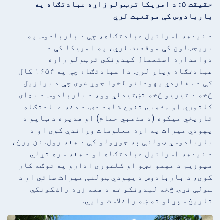
حقیقت ۵: د امریکا ترټولو زاړه عبادتګاه په
باربادوس کې موقعیت لري
د نیدهه اسرائیل عبادتګاه، چې د باربادوس په
بریجټاون کې موقعیت لري، په امریکا کې د
دوامداره استعمال کیدونکي ترټولو زاړه
عبادتګاه ویاړ لري. دا عبادتګاه چې په ۱۶۵۴ کال
کې د سفاردي یهودانو لخوا جوړ شوی چې د برازیل
څخه د تیریو څخه تښتیدلي وو، د باربادوس د بډای
کلتوري او مذهبي تنوع شاهد دی. د دغه عبادتګاه
تاریخي میکوه (د مذهبي حمام) او هدیره د ټاپو د
یهودي میراث په اړه معلومات وړاندې کوي او د
باربادوسي ټولنې په جوړولو کې د هغه رول. نن ورځ،
د نیدهه اسرائیل عبادتګاه او د هغه سره تړلي
میوزیم د مهمو نښو او کلتوري ادارو په توګه کار
کوي، د باربادوس د یهودي ټولنې میراث ساتي او د
ټولې نړۍ څخه لیدونکو ته د هغه زړه راښکونکي
تاریخ سپړلو ته ښه راغلاست وایي.