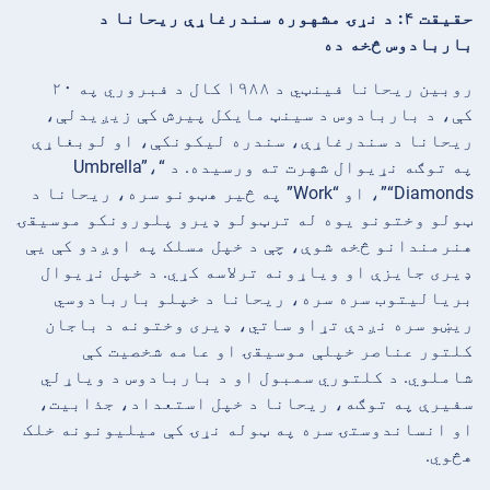
حقیقت ۴: د نړۍ مشهوره سندرغاړې ریحانا د
باربادوس څخه ده
روبین ریحانا فینټي د ۱۹۸۸ کال د فبروري په ۲۰
کې، د باربادوس د سینټ مایکل پیرش کې زیږیدلې،
ریحانا د سندرغاړې، سندره لیکونکې، او لوبغاړې
په توګه نړیوال شهرت ته ورسیده. د “Umbrella”،
“Diamonds”، او “Work” په څیر هټونو سره، ریحانا د
ټولو وختونو یوه له ترټولو ډیرو پلورونکو موسیقۍ
هنرمندانو څخه شوې، چې د خپل مسلک په اوږدو کې یې
ډیری جایزې او ویاړونه ترلاسه کړي. د خپل نړیوال
بریالیتوب سره سره، ریحانا د خپلو باربادوسي
ریښو سره نږدې تړاو ساتي، ډیری وختونه د باجان
کلتور عناصر خپلې موسیقۍ او عامه شخصیت کې
شاملوي. د کلتوري سمبول او د باربادوس د ویاړلي
سفیرې په توګه، ریحانا د خپل استعداد، جذابیت،
او انساندوستۍ سره په ټوله نړۍ کې میلیونونه خلک
هڅوي.