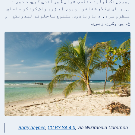
بورډینګ لپاره مناسب شرایط وړاندې کوي. د دوی د
بې بدلۍ ښکلا، شفافو اوبو، او زړه راښکونکو ساحلي
منظرو سره، د باربادوس متنوع ساحلونه لیدونکي او
ځایي وګړي ربوي.
Barry haynes
,
CC BY-SA 4.0
, via Wikimedia Common