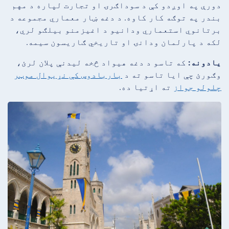
دورې په اوږدو کې د سوداګرۍ او تجارت لپاره د مهم
بندر په توګه کار کاوه. د دغه ښار معماري مجموعه د
برتانوي استعماري ودانیو د اغیزمنو بیلګو لري،
لکه د پارلمان ودانۍ او تاریخي ګاریسون سیمه.
یادونه:
که تاسو د دغه هیواد څخه لیدنې پلان لرئ،
وګورئ چې ایا تاسو ته د
باربادوس کې نړیوال موټر
چلولو جواز
ته اړتیا ده.