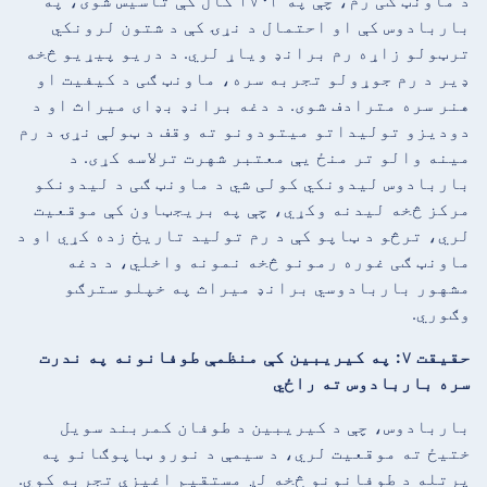
د ماونټ ګی رم، چې په ۱۷۰۳ کال کې تاسیس شوی، په
باربادوس کې او احتمال د نړۍ کې د شتون لرونکي
ترټولو زاړه رم برانډ ویاړ لري. د دریو پیړیو څخه
ډیر د رم جوړولو تجربه سره، ماونټ ګی د کیفیت او
هنر سره مترادف شوی. د دغه برانډ بډای میراث او د
دودیزو تولیداتو میتودونو ته وقف د ټولې نړۍ د رم
مینه والو تر منځ یې معتبر شهرت ترلاسه کړی. د
باربادوس لیدونکي کولی شي د ماونټ ګی د لیدونکو
مرکز څخه لیدنه وکړي، چې په بریجټاون کې موقعیت
لري، ترڅو د ټاپو کې د رم تولید تاریخ زده کړي او د
ماونټ ګی غوره رمونو څخه نمونه واخلي، د دغه
مشهور باربادوسي برانډ میراث په خپلو سترګو
وګوري.
حقیقت ۷: په کیریبین کې منظمې طوفانونه په ندرت
سره باربادوس ته راځي
باربادوس، چې د کیریبین د طوفان کمربند سویل
ختیځ ته موقعیت لري، د سیمې د نورو ټاپوګانو په
پرتله د طوفانونو څخه لږ مستقیم اغیزې تجربه کوي.