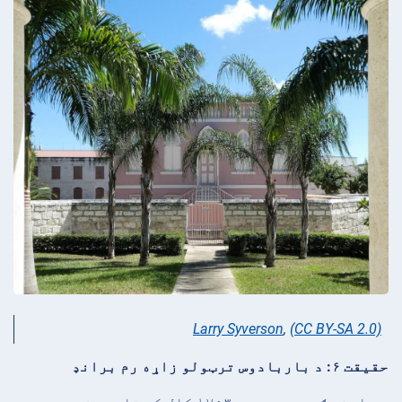
Larry Syverson
,
(CC BY-SA 2.0)
حقیقت ۶: د باربادوس ترټولو زاړه رم برانډ