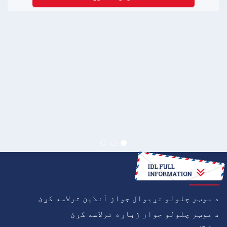
څنګه
د موټر چلولو نړیوال جواز آنلاین ترلاسه کړئ
د موټر چلولو جواز ژباړه ترلاسه کړئ