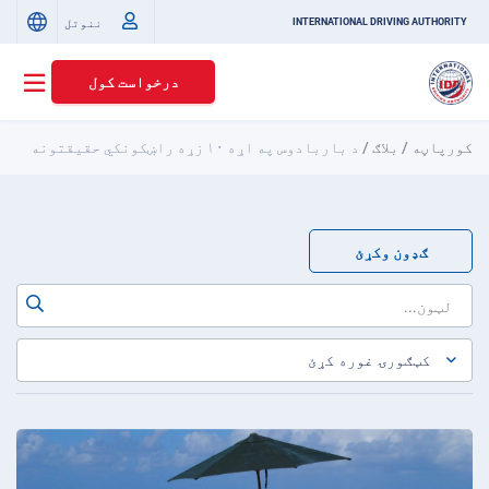
ننوتل
INTERNATIONAL DRIVING AUTHORITY
درخواست کول
کورپاڼه
/
بلاګ
/
د باربادوس په اړه ۱۰ زړه راښکونکي حقیقتونه
ګډون وکړئ