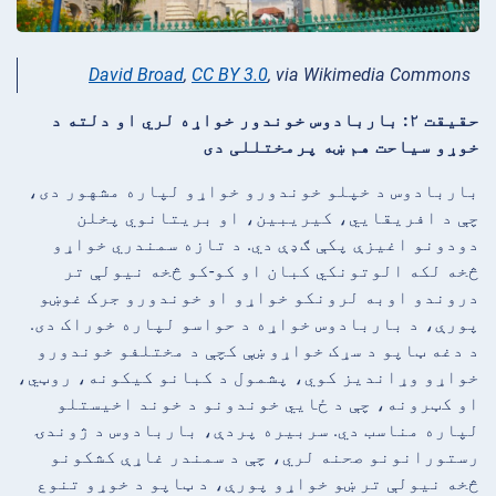
David Broad
,
CC BY 3.0
, via Wikimedia Commons
حقیقت ۲: باربادوس خوندور خواړه لري او دلته د
خوړو سیاحت هم ښه پرمختللی دی
باربادوس د خپلو خوندورو خواړو لپاره مشهور دی،
چې د افریقایي، کیریبین، او بریتانوي پخلن
دودونو اغیزې پکې ګډې دي. د تازه سمندري خواړو
څخه لکه الوتونکي کبان او کو-کو څخه نیولې تر
دروندو اوبه لرونکو خواړو او خوندورو جرک غوښو
پورې، د باربادوس خواړه د حواسو لپاره خوراک دی.
د دغه ټاپو د سړک خواړو ښې کچې د مختلفو خوندورو
خواړو وړاندیز کوي، پشمول د کبانو کیکونه، روټي،
او کټرونه، چې د ځایي خوندونو د خوند اخیستلو
لپاره مناسب دي. سربیره پردې، باربادوس د ژوندۍ
رستورانونو صحنه لري، چې د سمندر غاړې کشکونو
څخه نیولې تر ښو خواړو پورې، د ټاپو د خوړو تنوع