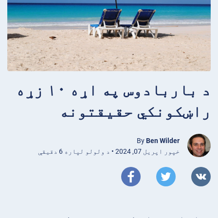
د باربادوس په اړه ۱۰ زړه
راښکونکي حقیقتونه
By
Ben Wilder
خپور اپریل 07, 2024 • د ولولو لپاره 6 دقیقې