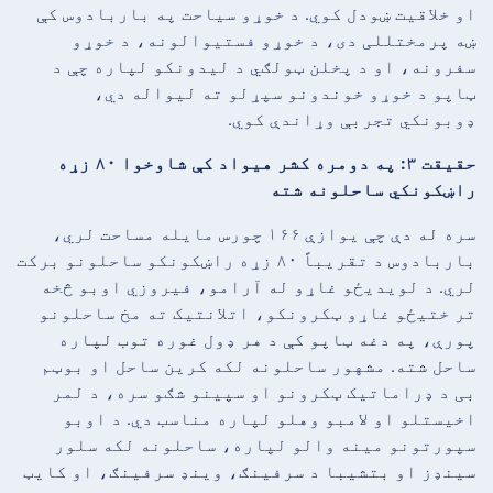
او خلاقیت ښودل کوي. د خوړو سیاحت په باربادوس کې
ښه پرمختللی دی، د خوړو فستیوالونه، د خوړو
سفرونه، او د پخلن ټولګي د لیدونکو لپاره چې د
ټاپو د خوړو خوندونو سپړلو ته لیواله دي،
ډوبونکي تجربې وړاندې کوي.
حقیقت ۳: په دومره کشر هیواد کې شاوخوا ۸۰ زړه
راښکونکي ساحلونه شته
سره له دې چې یوازې ۱۶۶ چورس مایله مساحت لري،
باربادوس د تقریباً ۸۰ زړه راښکونکو ساحلونو برکت
لري. د لویدیځو غاړو له آرامو، فیروزي اوبو څخه
تر ختیځو غاړو ټکرونکو، اتلانتیک ته مخ ساحلونو
پورې، په دغه ټاپو کې د هر ډول غوره توب لپاره
ساحل شته. مشهور ساحلونه لکه کرین ساحل او بوټم
بی د ډراماتیک ټکرونو او سپینو شګو سره، د لمر
اخیستلو او لامبو وهلو لپاره مناسب دي. د اوبو
سپورتونو مینه والو لپاره، ساحلونه لکه سلور
سینډز او بتشیبا د سرفینګ، وینډ سرفینګ، او کایټ