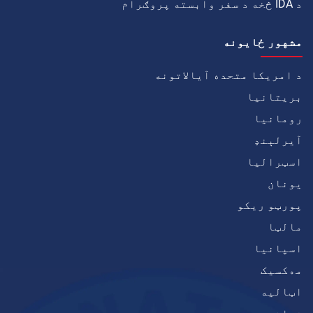
د IDA څخه د سفر وابسته پروګرام
مشهور ځايونه
د امریکا متحده آیالاتونه
بریتانیا
رومانیا
آيرلېنډ
اسټرالیا
يونان
پورټو ریکو
مالټا
اسپانیا
مەکسیک
اټاليه