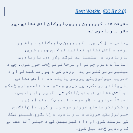
Berit Watkin
,
(CC BY 2.0)
حقیقت ۸: د کیریبین ډیری ټاپوګان آتش فشاني دي،
مګر باربادوس نه
پداسې حال کې چې د کیریبین ټاپوګانو د پام وړ
برخه د آتش فشاني فعالیت له لارې جوړه شوې،
باربادوس د استثنا په توګه ولاړ دی. باربادوس
اساساً د ډبرو چونو او مرجانونو څخه جوړ شوی، چې د
میلیونونو کلونو په اوږدو کې د پورته کیدلو او د
تخریب جیولوژیکي پروسو پایله ده. د آتش فشاني
ټاپوګانو برعکس، چې ډیری وختونه د ناهموارو ځمکو
او آتش فشاني غرونو ځانګړتیا لري، باربادوس د
نسبتاً هواري منظر سره د نرمو ټکرونو او زړه
راښکونکو ساحلي غرونو سره ویاړ کوي. دا ځانګړي
جیولوژیکي جوړښت د باربادوس د ځانګړي طبیعي ښکلا
کې مرسته کوي او دا د کیریبین کې د خپلو آتش فشاني
ګاونډیو څخه بېل کوي.