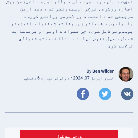
نوښت د ټاپو په اوږدو کې د پاکو اوبو د اغیزمن ویش
اجازه ورکړه، ترڅو اوسیدونکو ته د دغه اړین
سرچینې ته د اعتماد وړ لاسرسی وړاندې کړي. د
باربادوس د خدماتو زیربنا ته ژمنتیا د اغیزمنو
پوښښونو لامل شوی، چې هیواد د اوبو او بریښنا په
شمول د خپل نفوس لپاره د ۱۰۰٪ خدماتو شتوالي
ترلاسه کړی.
By
Ben Wilder
خپور اپریل 07, 2024 • د ولولو لپاره 6 دقیقې
درخواست کول