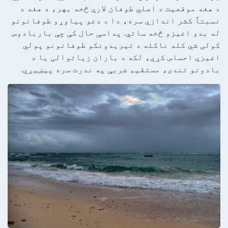
د هغه موقعیت د اصلي طوفان لارې څخه بهر، د هغه د
نسبتاً کشر اندازې سره، دا د دغو پیاوړو طوفانونو
له بدو اغیزو څخه ساتي. پداسې حال کې چې باربادوس
کولی شي کله ناکله د تیریدونکو طوفانونو پولي
اغیزې احساس کړي، لکه د باران زیاتوالی یا د
بادونو تندی، مستقیم ضربې په ندرت سره پیښیږي.