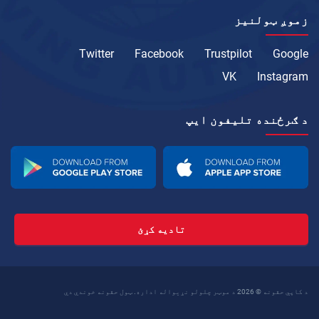
زموږ ټولنیز
Twitter
Facebook
Trustpilot
Google
VK
Instagram
د ګرځنده تلیفون ايپ
تادیه کړئ
د کاپي حقونه © 2026 د موټر چلولو نړیواله اداره. ټول حقونه خوندي دي