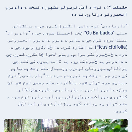
حقیقت ۹: د نوم د اصل ترټولو مشهوره نسخه د ډاډیرو
انجیرونو درناوي ته ده
“باربادوس” نوم داسې انګیرل کیږي چې د پرتګالي
جملې “Os Barbados” څخه اخیستل شوی، چې د “ډاډیران”
معنا لري، کوم چې د ټاپو د ډیرو ډاډیرو انجیرونو
(Ficus citrifolia) ته اشاره کوي. دا ځانګړي ونې، چې د
دوی د ځنځیرونکو هوایي ریښو لخوا ځانګړي کیږي چې
د ډاډونو په څیر ښکاري، په ۱۵مه پیړۍ کې کله چې
پرتګالي سپړونکي لومړی ورسیدل هغه وخت په ټاپو
کې ډیر وو. د وخت په تیریدو سره، د “باربادوس” نوم
د ټاپو سره تړلی شو، بالاخره د هغه رسمي نوم شو. نن
ورځ، ډاډیر انجیر د باربادوس د طبیعي ښکلا او
کلتوري میراث سمبول پاتې دی، او د ټاپو نوم سره د
هغه تړاو په پراخه کچه پیژندل شوی او لمانځل
کیږي.