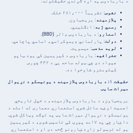
د باربادوس په اړه ګړندي حقیقتونه:
نفوس
: تقریباً ۲۸۱،۰۰۰ خلک.
پلازمینه
: بریجټاون.
رسمي ژبه
: انګلیسي.
اسعارو
: د باربادوس ډالر (BBD).
دولت
: پارلماني ډیموکراسي، اساسي پاچاهي.
لویه مذهب
: عیسویت.
جغرافیه
: باربادوس د کیریبین کې یوه ټاپو
هیواد دی چې ټوله ساحه یې د ۴۳۲ چورس
کیلومترو شاوخوا ده.
حقیقت ۱: د باربادوس پلازمینه د یونیسکو د نړیوال
میراث سایټ
بریجټاون، د باربادوس پلازمینه، د خپل تاریخي
اهمیت او ښه ساتل شوي استعماري معمارۍ له امله د
یونیسکو د نړیوال میراث سایټ په توګه وټاکل شوې.
دا ښار چې په ۱۷مه پیړۍ کې تاسیس شوی، د کیریبین
یو له ترټولو زاړه ښارونو څخه دی او د استعماري