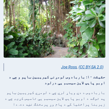
Joe Ross
,
(CC BY-SA 2.0)
حقیقت ۱۰: باربادوس لومړنی کیریبین ټاپو و چې د
اوبو پایپ لاین سیسټم یې درلود
باربادوس د دې ویاړ لري چې د لومړي کیریبین ټاپو
په توګه د اوبو پایپ لاین سیسټم یې تاسیس کړی، چې د
زیربنا پراختیا کې د پام وړ پرمختګ نښه ده. دا