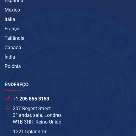
Espanha
México
Itália
França
Tailândia
Canadá
Índia
Polónia
ENDEREÇO
+1 205 855 3153
207 Regent Street
3º andar, sala, Londres
W1B 3HH, Reino Unido
1321 Upland Dr.