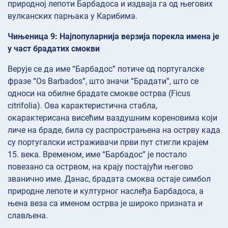
природној лепоти Барбадоса и издваја га од његових
вулканских парњака у Карибима.
Чињеница 9: Најпопуларнија верзија порекла имена је
у част брадатих смокви
Верује се да име “Барбадос” потиче од португалске
фразе “Os Barbados”, што значи “Брадати”, што се
односи на обилне брадате смокве острва (Ficus
citrifolia). Ова карактеристична стабла,
окарактерисана висећим ваздушним кореновима који
личе на браде, била су распрострањена на острву када
су португалски истраживачи први пут стигли крајем
15. века. Временом, име “Барбадос” је постало
повезано са острвом, на крају постајући његово
званично име. Данас, брадата смоква остаје симбол
природне лепоте и културног наслеђа Барбадоса, а
њена веза са именом острва је широко призната и
слављена.