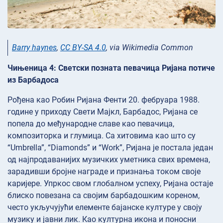
Barry haynes
,
CC BY-SA 4.0
, via Wikimedia Common
Чињеница 4: Светски позната певачица Ријана потиче
из Барбадоса
Рођена као Робин Ријана Фенти 20. фебруара 1988.
године у приходу Свети Мајкл, Барбадос, Ријана се
попела до међународне славе као певачица,
композиторка и глумица. Са хитовима као што су
“Umbrella”, “Diamonds” и “Work”, Ријана је постала један
од најпродаванијих музичких уметника свих времена,
зарадивши бројне награде и признања током своје
каријере. Упркос свом глобалном успеху, Ријана остаје
блиско повезана са својим барбадошким кореном,
често укључујући елементе бајанске културе у своју
музику и јавни лик. Као културна икона и поносни