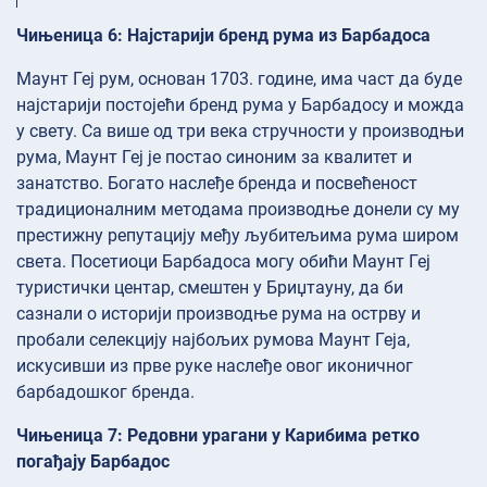
Чињеница 6: Најстарији бренд рума из Барбадоса
Маунт Геј рум, основан 1703. године, има част да буде
најстарији постојећи бренд рума у Барбадосу и можда
у свету. Са више од три века стручности у производњи
рума, Маунт Геј је постао синоним за квалитет и
занатство. Богато наслеђе бренда и посвећеност
традиционалним методама производње донели су му
престижну репутацију међу љубитељима рума широм
света. Посетиоци Барбадоса могу обићи Маунт Геј
туристички центар, смештен у Бриџтауну, да би
сазнали о историји производње рума на острву и
пробали селекцију најбољих румова Маунт Геја,
искусивши из прве руке наслеђе овог иконичног
барбадошког бренда.
Чињеница 7: Редовни урагани у Карибима ретко
погађају Барбадос