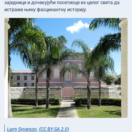
заједнице и дочекујући посетиоце из целог света да
истраже њену фасцинантну историју.
Larry Syverson
,
(CC BY-SA 2.0)