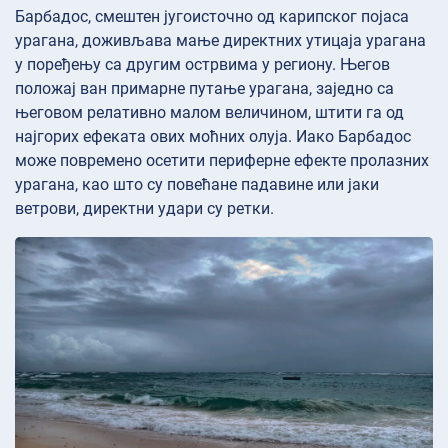
Барбадос, смештен југоисточно од карипског појаса
урагана, доживљава мање директних утицаја урагана
у поређењу са другим острвима у региону. Његов
положај ван примарне путање урагана, заједно са
његовом релативно малом величином, штити га од
најгорих ефеката ових моћних олуја. Иако Барбадос
може повремено осетити периферне ефекте пролазних
урагана, као што су повећане падавине или јаки
ветрови, директни удари су ретки.