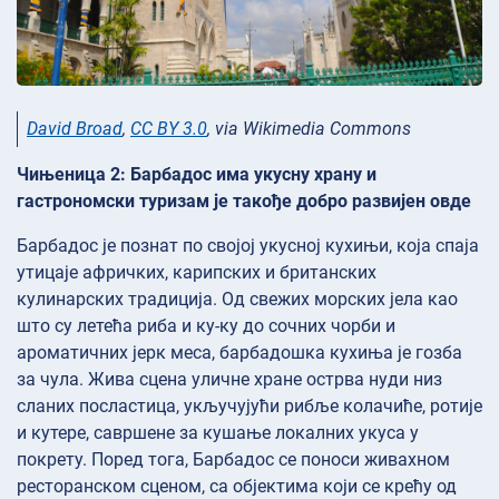
David Broad
,
CC BY 3.0
, via Wikimedia Commons
Чињеница 2: Барбадос има укусну храну и
гастрономски туризам је такође добро развијен овде
Барбадос је познат по својој укусној кухињи, која спаја
утицаје афричких, карипских и британских
кулинарских традиција. Од свежих морских јела као
што су летећа риба и ку-ку до сочних чорби и
ароматичних јерк меса, барбадошка кухиња је гозба
за чула. Жива сцена уличне хране острва нуди низ
сланих посластица, укључујући рибље колачиће, ротије
и кутере, савршене за кушање локалних укуса у
покрету. Поред тога, Барбадос се поноси живахном
ресторанском сценом, са објектима који се крећу од