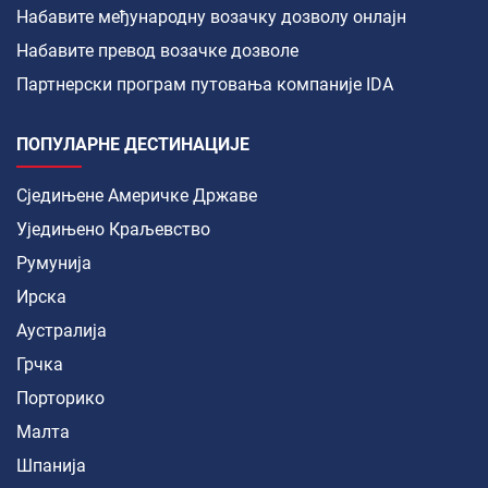
Набавите међународну возачку дозволу онлајн
Набавите превод возачке дозволе
Партнерски програм путовања компаније IDA
ПОПУЛАРНЕ ДЕСТИНАЦИЈЕ
Сједињене Америчке Државе
Уједињено Краљевство
Румунија
Ирска
Аустралија
Грчка
Порторико
Малта
Шпанија