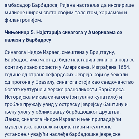
амбасадор Барбадоса, Ријана наставља да инспирише
милионе широм света својим талентом, харизмом и
филантропијом.
Чињеница 5: Најстарија синагога у Америкама се
налази у Барбадосу
Синагога Нидхе Израел, смештена у Бриџтауну,
Барбадос, има част да буде најстарија синагога која се
континуирано користи у Америкама. Изграђена 1654.
године од стране сефардских Јевреја који су бежали
од прогона у Бразилу, синагога стоји као сведочанство
богате културне и верске разноликости Барбадоса.
Историјска миква синагоге (ритуално купатило) и
гробље пружају увид у острвску јеврејску баштину и
њену улогу у обликовању барбадошког друштва.
Данас, синагога Нидхе Израел и њен припадајући
музеј служе као важни оријентири и културне
установе, чувајући наслеђе барбадошке јеврејске