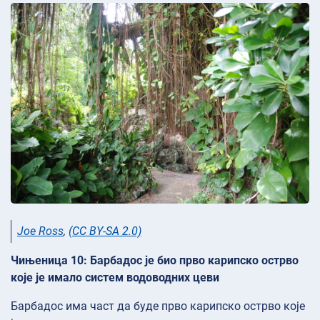
Joe Ross
,
(CC BY-SA 2.0)
Чињеница 10: Барбадос је био прво карипско острво
које је имало систем водоводних цеви
Барбадос има част да буде прво карипско острво које