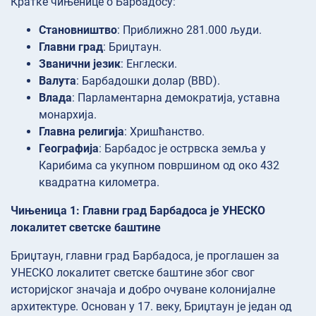
Кратке чињенице о Барбадосу:
Становништво
: Приближно 281.000 људи.
Главни град
: Бриџтаун.
Званични језик
: Енглески.
Валута
: Барбадошки долар (BBD).
Влада
: Парламентарна демократија, уставна
монархија.
Главна религија
: Хришћанство.
Географија
: Барбадос је острвска земља у
Карибима са укупном површином од око 432
квадратна километра.
Чињеница 1: Главни град Барбадоса је УНЕСКО
локалитет светске баштине
Бриџтаун, главни град Барбадоса, је проглашен за
УНЕСКО локалитет светске баштине због свог
историјског значаја и добро очуване колонијалне
архитектуре. Основан у 17. веку, Бриџтаун је један од