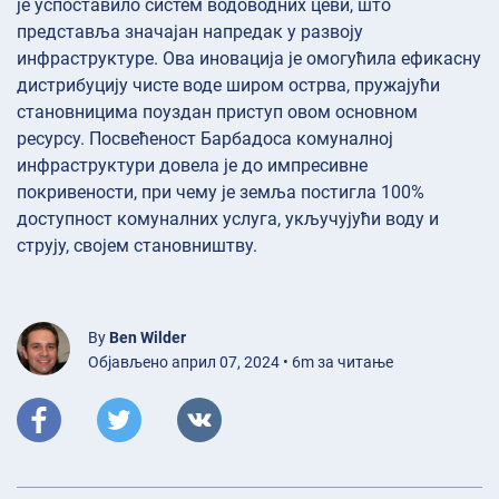
је успоставило систем водоводних цеви, што
представља значајан напредак у развоју
инфраструктуре. Ова иновација је омогућила ефикасну
дистрибуцију чисте воде широм острва, пружајући
становницима поуздан приступ овом основном
ресурсу. Посвећеност Барбадоса комуналној
инфраструктури довела је до импресивне
покривености, при чему је земља постигла 100%
доступност комуналних услуга, укључујући воду и
струју, својем становништву.
By
Ben Wilder
Објављено април 07, 2024 • 6m за читање