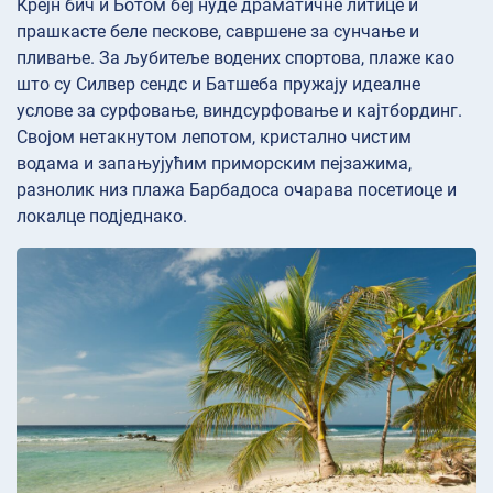
Крејн бич и Ботом беј нуде драматичне литице и
прашкасте беле пескове, савршене за сунчање и
пливање. За љубитеље водених спортова, плаже као
што су Силвер сендс и Батшеба пружају идеалне
услове за сурфовање, виндсурфовање и кајтбординг.
Својом нетакнутом лепотом, кристално чистим
водама и запањујућим приморским пејзажима,
разнолик низ плажа Барбадоса очарава посетиоце и
локалце подједнако.