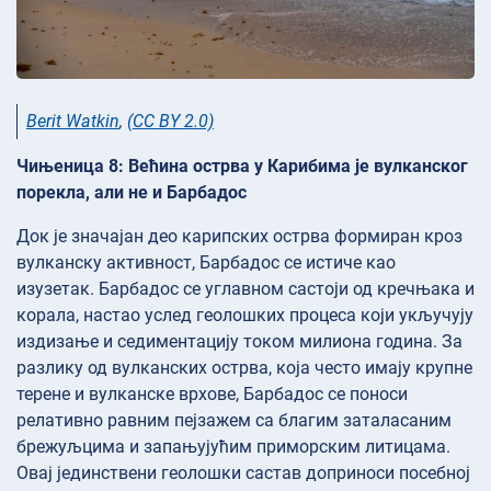
Berit Watkin
,
(CC BY 2.0)
Чињеница 8: Већина острва у Карибима је вулканског
порекла, али не и Барбадос
Док је значајан део карипских острва формиран кроз
вулканску активност, Барбадос се истиче као
изузетак. Барбадос се углавном састоји од кречњака и
корала, настао услед геолошких процеса који укључују
издизање и седиментацију током милиона година. За
разлику од вулканских острва, која често имају крупне
терене и вулканске врхове, Барбадос се поноси
релативно равним пејзажем са благим заталасаним
брежуљцима и запањујућим приморским литицама.
Овај јединствени геолошки састав доприноси посебној