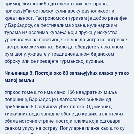
приморских колиба до елегантних ресторана,
приказујући острвску кулинарску разноликост и
креативност. Гастрономски туризам је добро развијен
у Барбадосу, са фестивалима хране, кулинарским
турама и часовима кувања који пружају искуства
уроњавања за посетиоце жељне да истраже острвске
гастрономске ужитке. Било да обедујете у локалном
рум шопу, уживате у традиционалном бајанском
оброку или се предајете гурманској кухињи.
Чињеница 3: Постоји око 80 запањујућих плажа у тако
малој земљи
Упркос томе што има само 166 квадратних миља
површине, Барбадос је благословен обиљем од
приближно 80 задивљујућих плажа. Од мирних,
тиркизних вода западне обале до крших, атлантских
обала источне стране, постоји плажа која одговара
сваком укусу на острву. Популарне плаже као што су