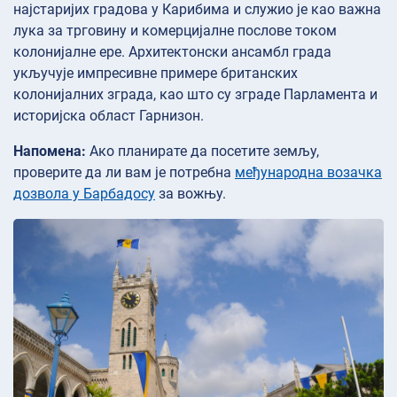
најстаријих градова у Карибима и служио је као важна
лука за трговину и комерцијалне послове током
колонијалне ере. Архитектонски ансамбл града
укључује импресивне примере британских
колонијалних зграда, као што су зграде Парламента и
историјска област Гарнизон.
Напомена:
Ако планирате да посетите земљу,
проверите да ли вам је потребна
међународна возачка
дозвола у Барбадосу
за вожњу.