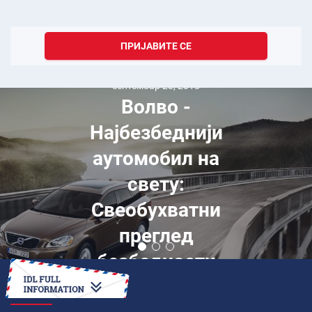
ПРИЈАВИТЕ СЕ
септембар 28, 2018
Волво -
Најбезбеднији
аутомобил на
свету:
Свеобухватни
преглед
безбедности
КАКО ДА