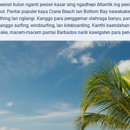
pesisir kulon nganti pesisir kasar sing ngadhepi Atlantik ing pe
but. Pantai populer kaya Crane Beach lan Bottom Bay nawakake 
hing lan nglangi. Kanggo para penggemar olahraga banyu, pan
kanggo surfing, windsurfing, lan kiteboarding. Kanthi kaendahan
ake, macem-macem pantai Barbados narik kawigaten para peng