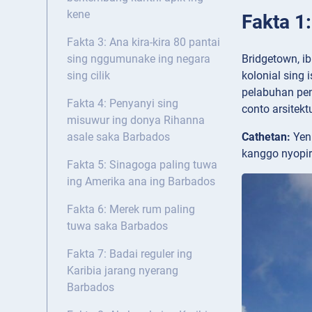
kene
Fakta 1
Fakta 3: Ana kira-kira 80 pantai
Bridgetown, i
sing nggumunake ing negara
kolonial sing 
sing cilik
pelabuhan pen
Fakta 4: Penyanyi sing
conto arsitek
misuwur ing donya Rihanna
Cathetan:
Yen
asale saka Barbados
kanggo nyopir
Fakta 5: Sinagoga paling tuwa
ing Amerika ana ing Barbados
Fakta 6: Merek rum paling
tuwa saka Barbados
Fakta 7: Badai reguler ing
Karibia jarang nyerang
Barbados