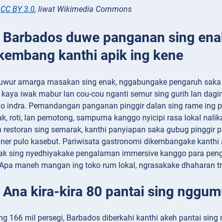
,
CC BY 3.0
, liwat Wikimedia Commons
: Barbados duwe panganan sing enak
kembang kanthi apik ing kene
wur amarga masakan sing enak, nggabungake pengaruh saka tradis
 kaya iwak mabur lan cou-cou nganti semur sing gurih lan dag
o indra. Pemandangan panganan pinggir dalan sing rame ing
ak, roti, lan pemotong, sampurna kanggo nyicipi rasa lokal nal
estoran sing semarak, kanthi panyiapan saka gubug pinggir 
liner pulo kasebut. Pariwisata gastronomi dikembangake kanthi a
ak sing nyedhiyakake pengalaman immersive kanggo para pengu
 Apa maneh mangan ing toko rum lokal, ngrasakake dhaharan t
 Ana kira-kira 80 pantai sing nggum
 166 mil persegi, Barbados diberkahi kanthi akeh pantai sing 