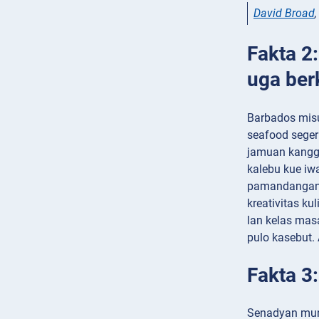
David Broad
Fakta 2
uga ber
Barbados misu
seafood seger
jamuan kangg
kalebu kue iw
pamandangan r
kreativitas ku
lan kelas mas
pulo kasebut.
Fakta 3:
Senadyan mung