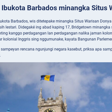
: Ibukota Barbados minangka Situ
bukota Barbados, wis ditetepake minangka Situs Warisan Donya
isih lestari. Didegaké ing abad kaping 17, Bridgetown minangka 
ting kanggo perdagangan lan perdagangan nalika jaman kolonia
tur kolonial Inggris sing nggumunake, kayata Bangunan Parlemen
 sampeyan rencana ngunjungi negara kasebut, priksa apa sam
.