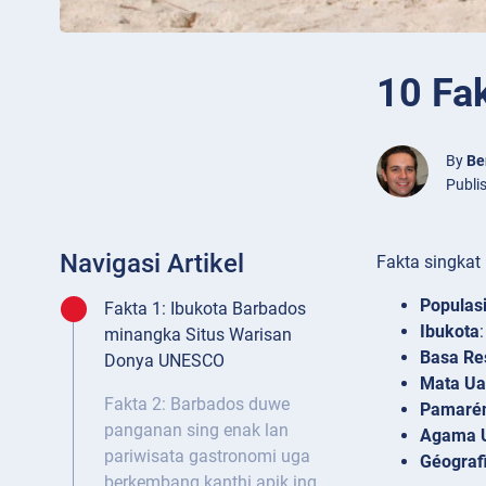
10 Fa
By
Be
Publis
Navigasi Artikel
Fakta singkat
Populas
Fakta 1: Ibukota Barbados
Ibukota
minangka Situs Warisan
Basa Re
Donya UNESCO
Mata U
Fakta 2: Barbados duwe
Pamaré
panganan sing enak lan
Agama 
pariwisata gastronomi uga
Géograf
berkembang kanthi apik ing