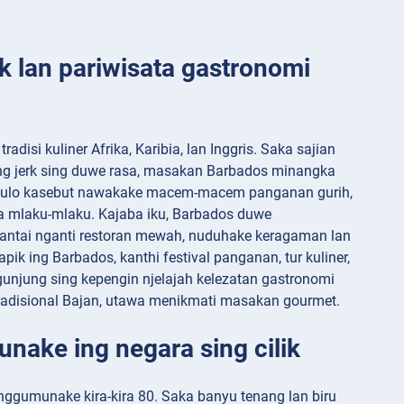
 lan pariwisata gastronomi
i kuliner Afrika, Karibia, lan Inggris. Saka sajian
ing jerk sing duwe rasa, masakan Barbados minangka
 pulo kasebut nawakake macem-macem panganan gurih,
ika mlaku-mlaku. Kajaba iku, Barbados duwe
pantai nganti restoran mewah, nuduhake keragaman lan
pik ing Barbados, kanthi festival panganan, tur kuliner,
njung sing kepengin njelajah kelezatan gastronomi
radisional Bajan, utawa menikmati masakan gourmet.
unake ing negara sing cilik
nggumunake kira-kira 80. Saka banyu tenang lan biru