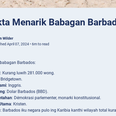
kta Menarik Babagan Barba
n Wilder
hed April 07, 2024 • 6m to read
 babagan Barbados:
i
: Kurang luwih 281.000 wong.
: Bridgetown.
smi
: Inggris.
ang
: Dolar Barbados (BBD).
ntahan
: Démokrasi parlementer, monarki konstitusional.
Utama
: Kristen.
i
: Barbados iku negara pulo ing Karibia kanthi wilayah total kur