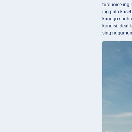
turquoise ing 
ing pulo kase
kanggo sunbat
kondisi ideal 
sing nggumun