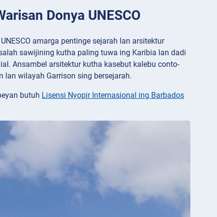
s Warisan Donya UNESCO
 UNESCO amarga pentinge sejarah lan arsitektur
salah sawijining kutha paling tuwa ing Karibia lan dadi
l. Ansambel arsitektur kutha kasebut kalebu conto-
 lan wilayah Garrison sing bersejarah.
peyan butuh
Lisensi Nyopir Internasional ing Barbados