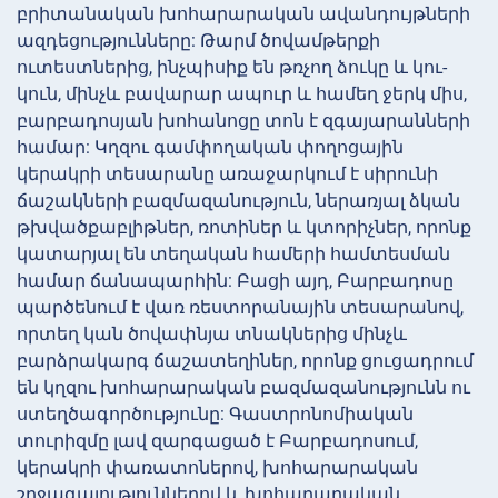
բրիտանական խոհարարական ավանդույթների
ազդեցությունները: Թարմ ծովամթերքի
ուտեստներից, ինչպիսիք են թռչող ձուկը և կու-
կուն, մինչև բավարար ապուր և համեղ ջերկ միս,
բարբադոսյան խոհանոցը տոն է զգայարանների
համար: Կղզու գամփողական փողոցային
կերակրի տեսարանը առաջարկում է սիրունի
ճաշակների բազմազանություն, ներառյալ ձկան
թխվածքաբլիթներ, ռոտիներ և կտորիչներ, որոնք
կատարյալ են տեղական համերի համտեսման
համար ճանապարհին: Բացի այդ, Բարբադոսը
պարծենում է վառ ռեստորանային տեսարանով,
որտեղ կան ծովափնյա տնակներից մինչև
բարձրակարգ ճաշատեղիներ, որոնք ցուցադրում
են կղզու խոհարարական բազմազանությունն ու
ստեղծագործությունը: Գաստրոնոմիական
տուրիզմը լավ զարգացած է Բարբադոսում,
կերակրի փառատոներով, խոհարարական
շրջագայություններով և խոհարարական