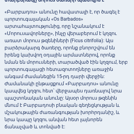
«Բարբադոս» անունը հավատալի է, որ ծագել է
պորտուգալական «Os Barbados»
արտահայտությունից, որը նշանակում է
«Մորուսավորները», ինչը վերաբերում է կղզու
առատ մորուս թզենիների (Ficus citrifolia): Այս
բարձրակարգ ծառերը, որոնք բնորոշվում են
իրենց կախվող օդային արմատներով, որոնք
նման են մորուսների, տարածված էին կղզում, երբ
պորտուգալացի հետազոտողները առաջին
անգամ ժամանեցին 15-րդ դարի վերջին:
Ժամանակի ընթացքում «Բարբադոս» անունը
կապվեց կղզու հետ՝ վերջապես դառնալով նրա
պաշտոնական անունը: Այսօր մորուս թզենին
մնում է Բարբադոսի բնական գեղեցկության և
մշակութային ժառանգության խորհրդանիշ, և
նրա կապը կղզու անվան հետ լայնորեն
ճանաչված և տոնված է: