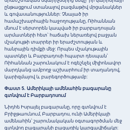
երաժշտական նկարիչներից մեկը՝ իր կարիերայի
ընթացքում ստանալով բազմաթիվ մրցանակներ
և գովասանություններ: Չնայած իր
համաշխարհային հաջողությանը, Ռիհաննան
մնում է սերտորեն կապված իր բարբադոսյան
արմատների հետ՝ հաճախ ներառելով բաջյան
մշակույթի տարրեր իր երաժշտության և
հանրային դիմքի մեջ: Որպես մշակութային
պատկեր և Բարբադոսի հպարտ դեսպան՝
Ռիհաննան շարունակում է ոգեշնչել միլիոնավոր
մարդկանց ամբողջ աշխարհում իր տաղանդով,
կարիզմայով և բարեգործությամբ:
Փաստ 5. Ամերիկայի ամենահին բագարանը
գտնվում է Բարբադոսում
Նիդհե Իսրայել բագարանը, որը գտնվում է
Բրիջթաունում, Բարբադոս, ունի Ամերիկայի
ամենահին՝ շարունակական օգտագործման մեջ
գտնվող բագարանի բացառիկ կարգավիճակը: