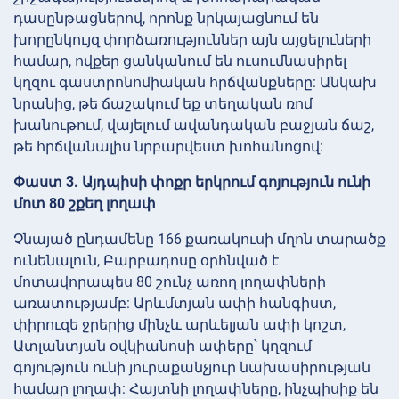
դասընթացներով, որոնք նրկայացնում են
խորընկույզ փորձառություններ այն այցելուների
համար, ովքեր ցանկանում են ուսումնասիրել
կղզու գաստրոնոմիական հրճվանքները: Անկախ
նրանից, թե ճաշակում եք տեղական ռոմ
խանութում, վայելում ավանդական բաջյան ճաշ,
թե հրճվանալիս նրբարվեստ խոհանոցով:
Փաստ 3. Այդպիսի փոքր երկրում գոյություն ունի
մոտ 80 շքեղ լողափ
Չնայած ընդամենը 166 քառակուսի մղոն տարածք
ունենալուն, Բարբադոսը օրհնված է
մոտավորապես 80 շունչ առող լողափների
առատությամբ: Արևմտյան ափի հանգիստ,
փիրուզե ջրերից մինչև արևելյան ափի կոշտ,
Ատլանտյան օվկիանոսի ափերը՝ կղզում
գոյություն ունի յուրաքանչյուր նախասիրության
համար լողափ: Հայտնի լողափները, ինչպիսիք են