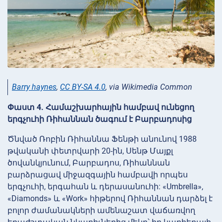
Barry haynes
,
CC BY-SA 4.0
, via Wikimedia Common
Փաստ 4. Համաշխարհային համբավ ունեցող
երգչուհի Ռիհաննան ծագում է Բարբադոսից
Ծնված Ռոբին Ռիհաննա Ֆենթի անունով 1988
թվականի փետրվարի 20-ին, Սենթ Մայքլ
ծովանկյունում, Բարբադոս, Ռիհաննան
բարձրացավ միջազգային համբավի որպես
երգչուհի, երգահան և դերասանուհի: «Umbrella»,
«Diamonds» և «Work» հիթերով Ռիհաննան դարձել է
բոլոր ժամանակների ամենաշատ վաճառվող