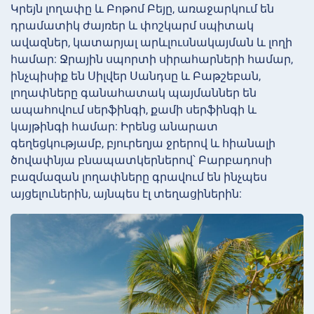
Կրեյն լողափը և Բոթոմ Բեյը, առաջարկում են
դրամատիկ ժայռեր և փոշկարմ սպիտակ
ավազներ, կատարյալ արևլուսնակայման և լողի
համար: Ջրային սպորտի սիրահարների համար,
ինչպիսիք են Սիլվեր Սանդսը և Բաթշեբան,
լողափները գանահատակ պայմաններ են
ապահովում սերֆինգի, քամի սերֆինգի և
կայթինգի համար: Իրենց անարատ
գեղեցկությամբ, բյուրեղյա ջրերով և հիանալի
ծովափնյա բնապատկերներով՝ Բարբադոսի
բազմազան լողափները գրավում են ինչպես
այցելուներին, այնպես էլ տեղացիներին: