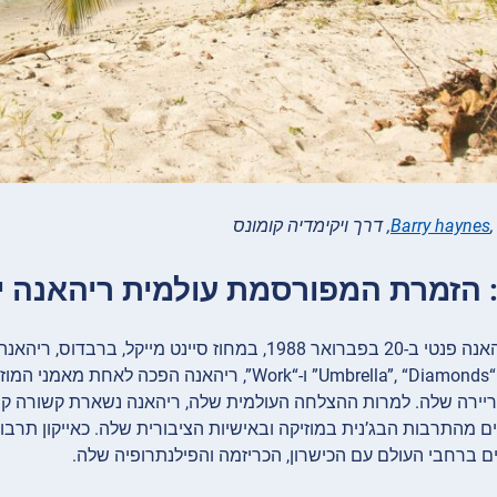
Barry haynes
, דרך ויקימדיה קומונס
נולדה כרובין ריהאנה פנטי ב-20 בפברואר 1988, במחוז 
עם להיטים כמו “Umbrella”, “Diamonds” ו-“Work”, ר
יירה שלה. למרות ההצלחה העולמית שלה, ריהאנה נשארת קשורה קש
מהתרבות הבג’נית במוזיקה ובאישיות הציבורית שלה. כאייקון תרבו
ם ברחבי העולם עם הכישרון, הכריזמה והפילנתרופיה שלה.