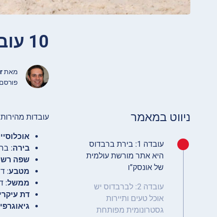
10 עובדות מעניינות על ברבדוס
מאת
r
פורסם אפריל 07, 
ניווט במאמר
עובדות מהירות 
אוכלוסיי
עובדה 1: בירת ברבדוס
בירה
: ברי
היא אתר מורשת עולמית
שפה רשמ
של אונסק”ו
מטבע
: דו
ממשל
: ד
עובדה 2: לברבדוס יש
דת עיקרי
אוכל טעים ותיירות
גיאוגרפי
גסטרונומית מפותחת