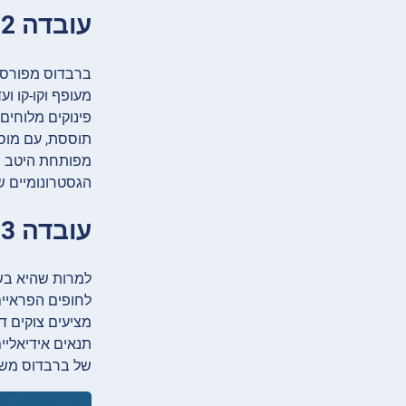
עובדה 2: לברבדוס יש אוכל טעים ותיירות גסטרונומית מפותחת היטב
ברבדוס מפורסמת
מעופף וקו-קו ו
פינוקים מלוחים
תוססת, עם מוסד
מפותחת היטב בב
הגסטרונומיים ש
עובדה 3: יש כ-80 חופים מהממים במדינה כה קטנה
לחופים הפראיים 
מציעים צוקים ד
תנאים אידיאליי
של ברבדוס משב