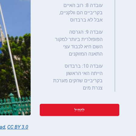
עובדה 8: רוב האיים
בקריביים הם וולקניים,
אבל לא ברבדוס
עובדה 9: הגרסה
הפופולרית ביותר למקור
השם היא לכבוד עצי
התאנה המזוקנים
עובדה 10: ברבדוס
הייתה האי הראשון
בקריביים שהקים מערכת
צנרת מים
להחיל
oad
,
CC BY 3.0