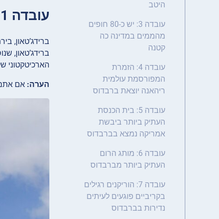
היטב
עובדה 1: בירת ברבדוס היא אתר מורשת עולמית של אונסק”ו
עובדה 3: יש כ-80 חופים
מהממים במדינה כה
ברידג’טאון, בי
קטנה
הארכיטקטוני של 
עובדה 4: הזמרת
המפורסמת עולמית
הערה:
אם אתם מ
ריהאנה יוצאת ברבדוס
עובדה 5: בית הכנסת
העתיק ביותר ביבשת
אמריקה נמצא בברבדוס
עובדה 6: מותג הרום
העתיק ביותר מברבדוס
עובדה 7: הוריקנים רגילים
בקריביים פוגעים לעיתים
נדירות בברבדוס