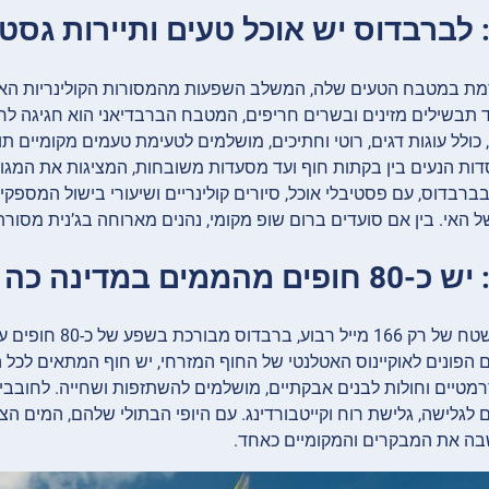
 במטבח הטעים שלה, המשלב השפעות מהמסורות הקולינריות האפריקנ
עד תבשילים מזינים ובשרים חריפים, המטבח הברבדיאני הוא חגיגה ל
, כולל עוגות דגים, רוטי וחתיכים, מושלמים לטעימת טעמים מקומיים
ות הנעים בין בקתות חוף ועד מסעדות משובחות, המציגות את המגוון ו
רבדוס, עם פסטיבלי אוכל, סיורים קולינריים ושיעורי בישול המספק
ל האי. בין אם סועדים ברום שופ מקומי, נהנים מארוחה בג’נית מסו
למרות שהיא בשטח 
הפונים לאוקיינוס האטלנטי של החוף המזרחי, יש חוף המתאים לכל העד
רמטיים וחולות לבנים אבקתיים, מושלמים להשתזפות ושחייה. לחובבי
ם לגלישה, גלישת רוח וקייטבורדינג. עם היופי הבתולי שלהם, המים ה
ה את המבקרים והמקומיים כאחד.