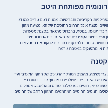
יות, הקריביות והבריטיות. ממנות דגים טריים כמו דג
חושים. סצנת אוכל הרחוב התוססת של האי מציעה מגוון
 תוך כדי תנועה. בנוסף, ברבדוס מתגאה בסצנת מסעדות
היצירתיות הקולינרית של האי. תיירות גסטרונומית
ים חוויות סוחפות למבקרים הרוצים לחקור את המטעמים
רתית או מתפנקים במטבח גורמה.
של רק 166 מייל רבוע, ברבדוס מבורכת בשפע של כ-80 חופים עוצרי נשימה. מהמים הטורקיז הרגועים של החוף המערבי ועד
פה באי. חופים פופולריים כמו חוף קריין ובוטום ביי
 ספורט ימי, חופים כמו סילבר סנדס ובאת’שבע מספקים
צלולים והנופים החופיים המהממים, המגוון הרחב של החופים