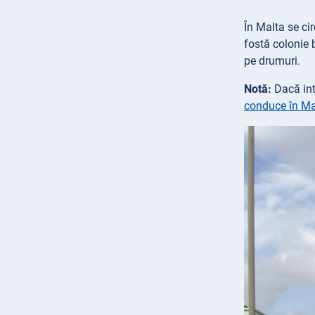
În Malta se ci
fostă colonie b
pe drumuri.
Notă:
Dacă inte
conduce în Ma