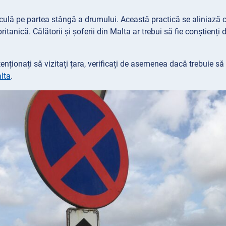
rculă pe partea stângă a drumului. Această practică se aliniază cu
ritanică. Călătorii și șoferii din Malta ar trebui să fie conștienț
nționați să vizitați țara, verificați de asemenea dacă trebuie să
lta
.