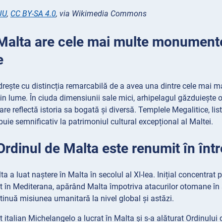
JU
,
CC BY-SA 4.0
, via Wikimedia Commons
Malta are cele mai multe monumente i
e
ește cu distincția remarcabilă de a avea una dintre cele mai ma
 din lume. În ciuda dimensiunii sale mici, arhipelagul găzduiește 
care reflectă istoria sa bogată și diversă. Templele Megalitice, li
buie semnificativ la patrimoniul cultural excepțional al Maltei.
Ordinul de Malta este renumit în înt
a a luat naștere în Malta în secolul al XI-lea. Inițial concentrat 
ent în Mediterana, apărând Malta împotriva atacurilor otomane în se
ntinuă misiunea umanitară la nivel global și astăzi.
t italian Michelangelo a lucrat în Malta și s-a alăturat Ordinului 