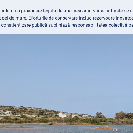
untă cu o provocare legată de apă, neavând surse naturale de a
apei de mare. Eforturile de conservare includ rezervoare inovatoa
conștientizare publică subliniază responsabilitatea colectivă p