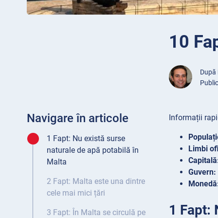
10 Fap
După
Public
Navigare în articole
Informații rap
Populați
1 Fapt: Nu există surse
Limbi of
naturale de apă potabilă în
Capitală
Malta
Guvern:
2 Fapt: Malta este una dintre
Monedă
cele mai mici țări
1 Fapt: 
3 Fapt: În Malta se circulă pe