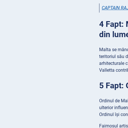
CAPTAIN RA
4 Fapt: 
din lum
Malta se mândr
teritoriul său
arhitecturale 
Valletta contri
5 Fapt: 
Ordinul de Malt
ulterior influ
Ordinul își co
Faimosul artis