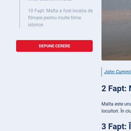
10 Fapt: Malta a fost locația de
filmare pentru multe filme
istorice
DEPUNE CERERE
John Cummi
2 Fapt: 
Malta este una
locuitori. În 
3 Fapt: 