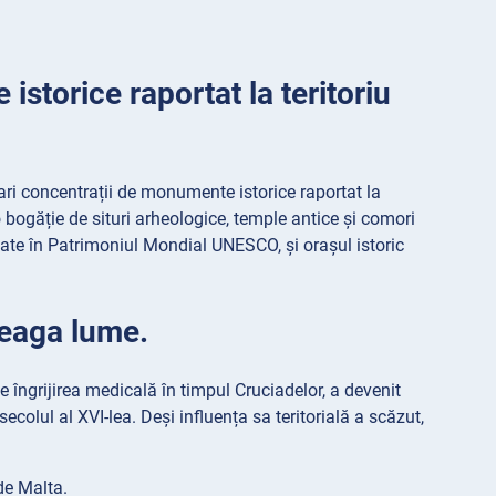
storice raportat la teritoriu
ri concentrații de monumente istorice raportat la
o bogăție de situri arheologice, temple antice și comori
state în Patrimoniul Mondial UNESCO, și orașul istoric
reaga lume.
pe îngrijirea medicală în timpul Cruciadelor, a devenit
colul al XVI-lea. Deși influența sa teritorială a scăzut,
de Malta.