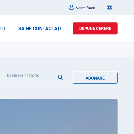
Autentificare
ȚI
SĂ NE CONTACTAȚI
DEPUNE CERERE
Evaluare / Istoric
ABONARE