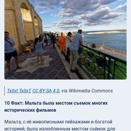
Txllxt TxllxT
,
CC BY-SA 4.0
, via Wikimedia Commons
10 Факт: Мальта была местом съемок многих
исторических фильмов
Мальта, с её живописными пейзажами и богатой
историей, была излюбленным местом съёмок для