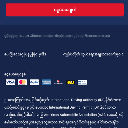
ငွေပေးချေပါ
မူပိုင်ခွင့်များ © 2026 နိုင်ငံတကာ ယာဉ်မောင်းခွင့်ပြုချက်၊ မူပိုင်ခွင့်ကိုလက်ဝယ်ထားသည်
ပေးပို့ခြင်းနှင့် ပြန်ပို့ခြင်းမူဝါဒ
ကျွန်ုပ်တို့၏ ကိုယ်ရေးအချက်အလက်မူဝါဒ
ငွေပေးချေစနစ်
ဥပဒေကြောင်းအရ ငြင်းဆိုချက်
: International Driving Authority (IDP, နိုင်ငံတကာ
ယာဉ်မောင်ခွင့်) မှ ပံ့ပိုးပေးသော International Driving Permit (IDP, နိုင်ငံတကာ
ယာဉ်မောင်းခွင့်ပါမစ်) သည် American Automobile Association (AAA, အမေရိကန်
မော်တော်ယာဉ်အဖွဲ့အစည်း) သို့မဟုတ် အစိုးရအေဂျင်စီတစ်ခုခုနှင့် ချိတ်ဆက်ခြင်း၊