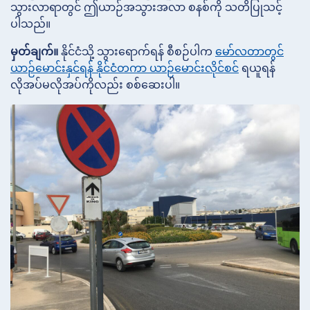
သွားလာရာတွင် ဤယာဉ်အသွားအလာ စနစ်ကို သတိပြုသင့်
ပါသည်။
မှတ်ချက်။
နိုင်ငံသို့ သွားရောက်ရန် စီစဉ်ပါက
မော်လတာတွင်
ယာဉ်မောင်းနှင်ရန် နိုင်ငံတကာ ယာဉ်မောင်းလိုင်စင်
ရယူရန်
လိုအပ်မလိုအပ်ကိုလည်း စစ်ဆေးပါ။