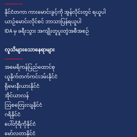
နိုင်ငံတကာ ကားမောင်းခွင့်ကို အွန်လိုင်းတွင် ရယူပါ
ယာဉ်မောင်းလိုင်စင် ဘာသာပြန်ရယူပါ
IDA မှ ခရီးသွား အကျိုးတူပူးတွဲအစီအစဉ်
လူသိများသောနေရာများ
အမေရိကန်ပြည်ထောင်စု
ယူနိုက်တက်ကင်းဒမ်းနိုင်ငံ
ရိုမေးနီးယားနိုင်ငံ
အိုင်ယာလန်
ဩစတြေးလျနိုင်ငံ
ဂရိနိုင်ငံ
ပေါ်တိုရီကိုနိုင်ငံ
မော်လတာနိုင်ငံ