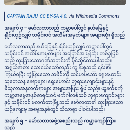
CAPTAIN RAJU
,
CC BY-SA 4.0
, via Wikimedia Commons
အချက် ၄ – မော်လတာသည် ကမ္ဘာပေါ်တွင် နယ်မြေနှင့်
နှိုင်းယှဉ်လျှင် သမိုင်းဝင် အထိမ်းအမှတ်များ အများဆုံး ရှိသည်
မော်လတာသည် နယ်မြေနှင့် နှိုင်းယှဉ်လျှင် ကမ္ဘာပေါ်တွင်
သမိုင်းဝင် အထိမ်းအမှတ်များ အပြောင်အမြန်ဆုံး တစ်ခုဖြစ်
သည့် ထူးခြားသောဂုဏ်သတင်းကို ပိုင်ဆိုင်ထားပါသည်။
အရွယ်အစား သေးငယ်သော်လည်း ကျွန်းစုသည် ၎င်း၏
ကြွယ်ဝပြီး ကွဲပြားသော သမိုင်းကို ထင်ဟပ်သော ရှေးဟောင်း
သုတေသန နေရာများ၊ ရှေးဟောင်း ဘုရားကျောင်းများနှင့်
ဗိသုကာအနုလက်ရာများ အများအပြား ရှိပါသည်။ ယူနက်စကို
ကမ္ဘာ့အမွေအနှစ်စာရင်းဝင် မက်ဂါလစ်သစ် ဘုရားကျောင်းများ
နှင့် သမိုင်းဝင် ဗလက်တာမြို့သည် မော်လတာ၏ ထူးခြားသော
ယဉ်ကျေးမှု အမွေအနှစ်တွင် သိသာစွာ ပါဝင်ပါသည်။
အချက် ၅ – မော်လတာအဖွဲ့အစည်းသည် ကမ္ဘာကျော်ကြား
သည်