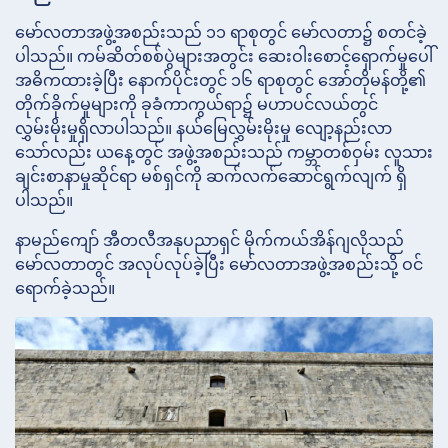
မော်လတာအဖွဲ့အစည်းသည် ၁၁ ရာစုတွင် မော်လတာ၌ စတင်ခဲ့
ပါသည်။ ကမ်ဆိတ်စစ်ပွဲများအတွင်း ဆေးဝါးစောင့်ရှောက်မှုပေါ်
အဓိကထားခဲ့ပြီး နောက်ပိုင်းတွင် ၁၆ ရာစုတွင် အော်တိုမန်တို့၏
တိုက်ခိုက်မှုများကို ခုခံကာကွယ်ရာ၌ မဟာပင်လယ်တွင်
လွှမ်းမိုးမှုရှိလာပါသည်။ နယ်မြေလွှမ်းမိုးမှု လျော့နည်းလာ
သော်လည်း ယနေ့တွင် အဖွဲ့အစည်းသည် ကမ္ဘာတစ်ဝှမ်း လူသား
ချင်းစာနာမှုဆိုင်ရာ မစ်ရှင်ကို ဆက်လက်ဆောင်ရွက်လျက် ရှိ
ပါသည်။
နာမည်ကျော် အီတလီအနုပညာရှင် မိုက်ကယ်အိန်ဂျလိုသည်
မော်လတာတွင် အလုပ်လုပ်ခဲ့ပြီး မော်လတာအဖွဲ့အစည်းသို့ ဝင်
ရောက်ခဲ့သည်။