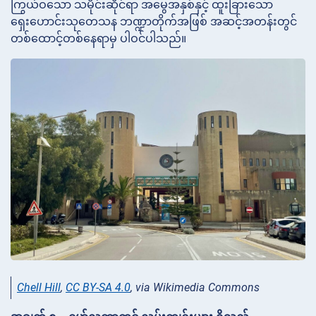
ကြွယ်ဝသော သမိုင်းဆိုင်ရာ အမွေအနှစ်နှင့် ထူးခြားသော
ရှေးဟောင်းသုတေသန ဘဏ္ဍာတိုက်အဖြစ် အဆင့်အတန်းတွင်
တစ်ထောင့်တစ်နေရာမှ ပါဝင်ပါသည်။
Chell Hill
,
CC BY-SA 4.0
, via Wikimedia Commons