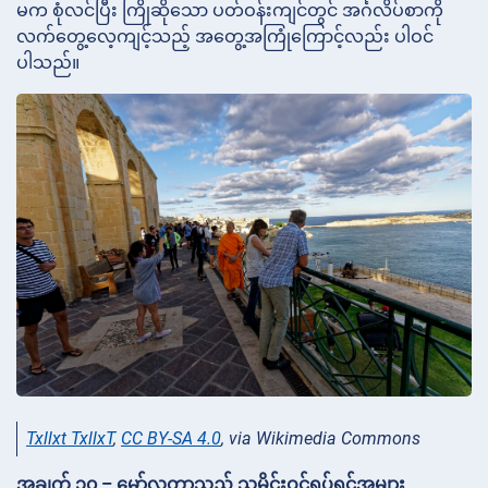
မက စုံလင်ပြီး ကြိုဆိုသော ပတ်ဝန်းကျင်တွင် အင်္ဂလိပ်စာကို
လက်တွေ့လေ့ကျင့်သည့် အတွေ့အကြုံကြောင့်လည်း ပါဝင်
ပါသည်။
Txllxt TxllxT
,
CC BY-SA 4.0
, via Wikimedia Commons
အချက် ၁၀ – မော်လတာသည် သမိုင်းဝင်ရုပ်ရှင်အများ