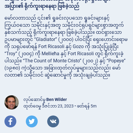
အပြား၏ ရိုက်ကူးရာနေရာ ဖြစ်ခဲ့သည်
မော်လတာသည် ၎င်း၏ ရှုခင်းလှပသော ရှုခင်းများနှင့်
ကြွယ်ဝသော သမိုင်းနှင့်အတူ သမိုင်းဝင်ရုပ်ရှင်များစွာအတွက်
နှစ်သက်သည့် ရိုက်ကူးရာနေရာ ဖြစ်ခဲ့ပါသည်။ ထင်ရှားသော
ဥပမာများတွင် “Gladiator” (၂၀၀၀) ပါဝင်ပြီး ရှေးဟောင်းရောမ
ကို သရုပ်ဖော်ရန် Fort Ricasoli နှင့် Gozo ကို အသုံးပြုခဲ့ပြီး
“Troy” (၂၀၀၄) ကို Mellieħa နှင့် Fort Ricasoli တွင် ရိုက်ကူးခဲ့
ပါသည်။ “The Count of Monte Cristo” (၂၀၀၂) နှင့် “Popeye”
(၁၉၈၀) ကဲ့သို့သော အခြားထုတ်လုပ်မှုများသည်လည်း မော်
လတာ၏ သမိုင်းဝင် ဆွဲဆောင်မှုကို အသုံးချခဲ့ပါသည်။
လုပ်ဆောင်မှု
Ben Wilder
ထုတ်ဝေမှု ဒီဇင်ဘာ 23, 2023 • ဖတ်ရန် 5m