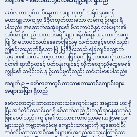
အချက် ၈ – မော်လတာတွင် လမ်းကျဉ်းများ ရှိသည်
မော်လတာတွင် တစ်နေ့တာ အများစုတွင် အရိပ်ရစေရန်
မဟာဗျူဟာကျစွာ ဒီဇိုင်းထုတ်ထားသော လမ်းကျဉ်းများ ရှိ
ပါသည်။ အဆောက်အအုံများ၏ ဗိသုကာပုံစံနှင့် လမ်းများ၏
အစီအစဉ်သည် သဘာဝအရိပ်များ ဖန်တီးရန် အထောက်အကူ
ပြုပြီး မဟာပင်လယ်နေရောင်ခြည်မှ သက်သာခွင့်ပေးပါသည်။
ဤစဉ်းစားဉာဏ်ရှိသော မြို့ပြဒီဇိုင်းသည် ခြေကျင်လျှောက်
သူများ၏ သက်တောင့်သက်တာဖြစ်မှုကို မြှင့်တင်ပေးရုံသာမက
၎င်း၏ ရာသီဥတုနှင့် ပတ်ဝန်းကျင်နှင့် လိုက်လျောညီထွေစေရန်
ကျွန်း၏ သမိုင်းဝင် ချဉ်းကပ်မှုကိုလည်း ထင်ဟပ်စေပါသည်။
အချက် ၉ – မော်လတာတွင် ဘာသာစကားသင်ကျောင်းများ
အများအပြား ရှိသည်
မော်လတာတွင် ဘာသာစကားသင်ကျောင်းများ အများအပြား ရှိ
ပြီး အင်္ဂလိပ်စာသင်ယူရန် နှစ်သက်သည့် ဦးတည်ရာနေရာတစ်ခု
ဖြစ်စေပါသည်။ ကျွန်း၏ ဘာသာစကားပညာရေးအဖွဲ့အစည်း
များသည် ကမ္ဘာတစ်ဝှမ်းမှ ကျောင်းသားများကို ဆွဲဆောင်ပြီး
အင်္ဂလိပ်ဘာသာအစီအစဉ်များ၏ အရည်အသွေးကြောင့်သာ