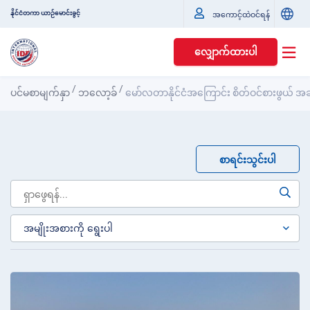
နိုင်ငံတကာ ယာဉ်မောင်းခွင့်
အကောင့်ထဲဝင်ရန်
လျှောက်ထားပါ
/
/
ပင်မစာမျက်နှာ
ဘလော့ခ်
မော်လတာနိုင်ငံအကြောင်း စိတ်ဝင်စားဖွယ်
စာရင်းသွင်းပါ