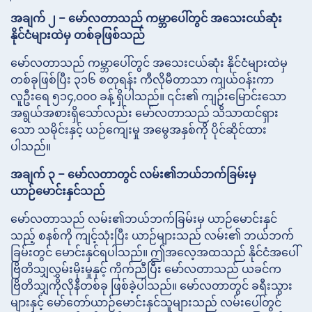
အချက် ၂ – မော်လတာသည် ကမ္ဘာပေါ်တွင် အသေးငယ်ဆုံး
နိုင်ငံများထဲမှ တစ်ခုဖြစ်သည်
မော်လတာသည် ကမ္ဘာပေါ်တွင် အသေးငယ်ဆုံး နိုင်ငံများထဲမှ
တစ်ခုဖြစ်ပြီး ၃၁၆ စတုရန်း ကီလိုမီတာသာ ကျယ်ဝန်းကာ
လူဦးရေ ၅၁၄,၀၀၀ ခန့် ရှိပါသည်။ ၎င်း၏ ကျဉ်းမြောင်းသော
အရွယ်အစားရှိသော်လည်း မော်လတာသည် သိသာထင်ရှား
သော သမိုင်းနှင့် ယဉ်ကျေးမှု အမွေအနှစ်ကို ပိုင်ဆိုင်ထား
ပါသည်။
အချက် ၃ – မော်လတာတွင် လမ်း၏ဘယ်ဘက်ခြမ်းမှ
ယာဉ်မောင်းနှင်သည်
မော်လတာသည် လမ်း၏ဘယ်ဘက်ခြမ်းမှ ယာဉ်မောင်းနှင်
သည့် စနစ်ကို ကျင့်သုံးပြီး ယာဉ်များသည် လမ်း၏ ဘယ်ဘက်
ခြမ်းတွင် မောင်းနှင်ရပါသည်။ ဤအလေ့အထသည် နိုင်ငံအပေါ်
ဗြိတိသျှလွှမ်းမိုးမှုနှင့် ကိုက်ညီပြီး မော်လတာသည် ယခင်က
ဗြိတိသျှကိုလိုနီတစ်ခု ဖြစ်ခဲ့ပါသည်။ မော်လတာတွင် ခရီးသွား
များနှင့် မော်တော်ယာဉ်မောင်းနှင်သူများသည် လမ်းပေါ်တွင်