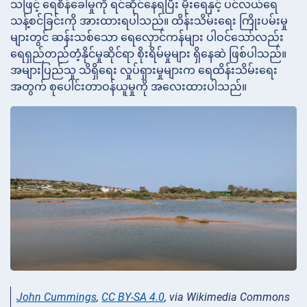
သဖြင့် ရေစိန်ခေါ်မှုကို ရင်ဆိုင်နေရပြီး မိုးရေနှင့် ပင်လယ်ရေ
သန့်စင်ခြင်းကို အားထားရပါသည်။ ထိန်းသိမ်းရေး ကြိုးပမ်းမှု
များတွင် ဆန်းသစ်သော ရေလှောင်ကန်များ ပါဝင်သော်လည်း
ရေရှည်တည်တံ့နိုင်မှုဆိုင်ရာ စိုးရိမ်မှုများ ရှိနေဆဲ ဖြစ်ပါသည်။
အများပြည်သူ သိရှိရေး လှုပ်ရှားမှုများက ရေထိန်းသိမ်းရေး
အတွက် စုပေါင်းတာဝန်ယူမှုကို အလေးထားပါသည်။
John Cummings
,
CC BY-SA 4.0
, via Wikimedia Commons