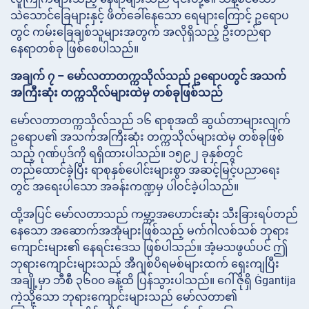
သဲသောင်ခြေများနှင့် ဖိတ်ခေါ်နေသော ရေများကြောင့် ဥရောပ
တွင် ကမ်းခြေချစ်သူများအတွက် အလိုရှိသည့် ဦးတည်ရာ
နေရာတစ်ခု ဖြစ်စေပါသည်။
အချက် ၇ – မော်လတာတက္ကသိုလ်သည် ဥရောပတွင် အသက်
အကြီးဆုံး တက္ကသိုလ်များထဲမှ တစ်ခုဖြစ်သည်
မော်လတာတက္ကသိုလ်သည် ၁၆ ရာစုအထိ ဆွယ်တာများလျက်
ဥရောပ၏ အသက်အကြီးဆုံး တက္ကသိုလ်များထဲမှ တစ်ခုဖြစ်
သည့် ဂုဏ်ပုဒ်ကို ရရှိထားပါသည်။ ၁၅၉၂ ခုနှစ်တွင်
တည်ထောင်ခဲ့ပြီး ရာစုနှစ်ပေါင်းများစွာ အဆင့်မြင့်ပညာရေး
တွင် အရေးပါသော အခန်းကဏ္ဍမှ ပါဝင်ခဲ့ပါသည်။
ထို့အပြင် မော်လတာသည် ကမ္ဘာ့အဟောင်းဆုံး သီးခြားရပ်တည်
နေသော အဆောက်အအုံများဖြစ်သည့် မက်ဂါလစ်သစ် ဘုရား
ကျောင်းများ၏ နေရင်းဒေသ ဖြစ်ပါသည်။ အံ့မသဖွယ်ပင် ဤ
ဘုရားကျောင်းများသည် အီဂျစ်ပိရမစ်များထက် ရှေးကျပြီး
အချို့မှာ ဘီစီ ၃၆၀၀ ခန့်ထိ ပြန်သွားပါသည်။ ဂေါ်ဇိုရှိ Ġgantija
ကဲ့သို့သော ဘုရားကျောင်းများသည် မော်လတာ၏