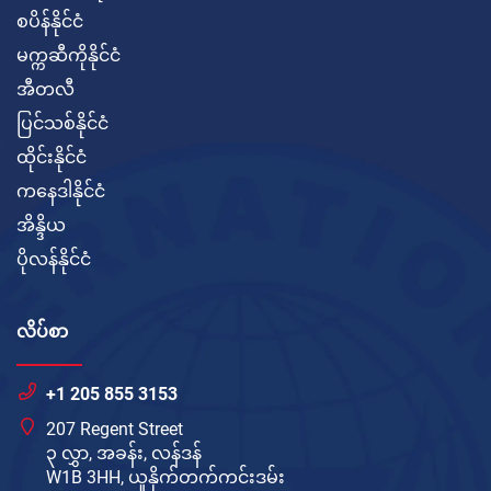
စပိန်နိုင်ငံ
မက္ကဆီကိုနိုင်ငံ
အီတလီ
ပြင်သစ်နိုင်ငံ
ထိုင်းနိုင်ငံ
ကနေဒါနိုင်ငံ
အိန္ဒိယ
ပိုလန်နိုင်ငံ
လိပ်စာ
+1 205 855 3153
207 Regent Street
၃ လွှာ, အခန်း, လန်ဒန်
W1B 3HH, ယူနိုက်တက်ကင်းဒမ်း