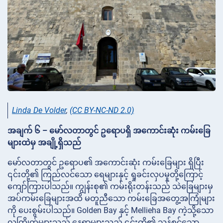
Linda De Volder
,
(CC BY-NC-ND 2.0)
အချက် ၆ – မော်လတာတွင် ဥရောပရှိ အကောင်းဆုံး ကမ်းခြေ
များထဲမှ အချို့ရှိသည်
မော်လတာတွင် ဥရောပ၏ အကောင်းဆုံး ကမ်းခြေများ ရှိပြီး
၎င်းတို့၏ ကြည်လင်သော ရေများနှင့် ရှုခင်းလှပမှုတို့ကြောင့်
ကျော်ကြားပါသည်။ ကျွန်းစု၏ ကမ်းရိုးတန်းသည် သဲခြေများမှ
အပ်ကမ်းခြေများအထိ မတူညီသော ကမ်းခြေအတွေ့အကြုံများ
ကို ပေးစွမ်းပါသည်။ Golden Bay နှင့် Mellieha Bay ကဲ့သို့သော
လူကြိုက်များသည့် နေရာများသည် ၎င်းတို့၏ သန့်စင်သော