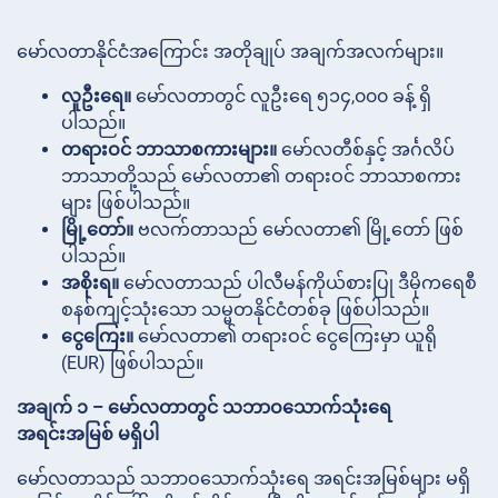
မော်လတာနိုင်ငံအကြောင်း အတိုချုပ် အချက်အလက်များ။
လူဦးရေ။
မော်လတာတွင် လူဦးရေ ၅၁၄,၀၀၀ ခန့် ရှိ
ပါသည်။
တရားဝင် ဘာသာစကားများ။
မော်လတီစ်နှင့် အင်္ဂလိပ်
ဘာသာတို့သည် မော်လတာ၏ တရားဝင် ဘာသာစကား
များ ဖြစ်ပါသည်။
မြို့တော်။
ဗလက်တာသည် မော်လတာ၏ မြို့တော် ဖြစ်
ပါသည်။
အစိုးရ။
မော်လတာသည် ပါလီမန်ကိုယ်စားပြု ဒီမိုကရေစီ
စနစ်ကျင့်သုံးသော သမ္မတနိုင်ငံတစ်ခု ဖြစ်ပါသည်။
ငွေကြေး။
မော်လတာ၏ တရားဝင် ငွေကြေးမှာ ယူရို
(EUR) ဖြစ်ပါသည်။
အချက် ၁ – မော်လတာတွင် သဘာဝသောက်သုံးရေ
အရင်းအမြစ် မရှိပါ
မော်လတာသည် သဘာဝသောက်သုံးရေ အရင်းအမြစ်များ မရှိ