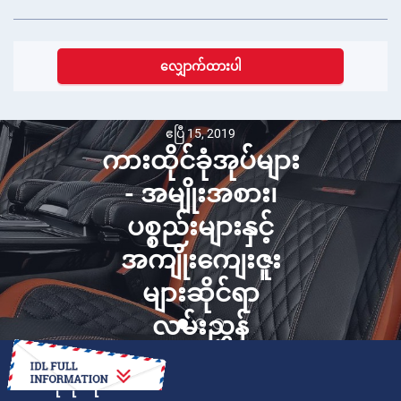
လျှောက်ထားပါ
ဧပြီ 15, 2019
ကားထိုင်ခုံအုပ်များ
- အမျိုးအစား၊
ပစ္စည်းများနှင့်
အကျိုးကျေးဇူး
များဆိုင်ရာ
လမ်းညွှန်
ဘယ်လိုလုပ်ရမလဲ