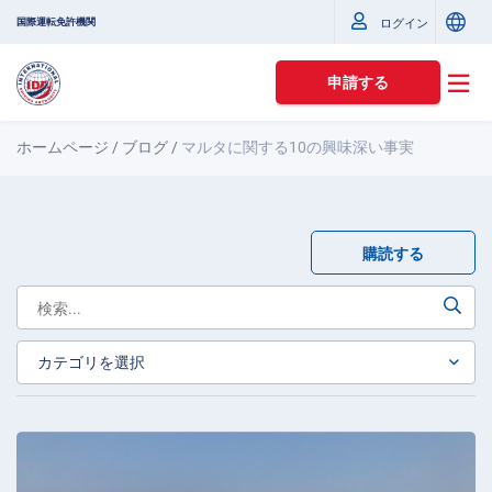
国際運転免許機関
ログイン
申請する
ホームページ
/
ブログ
/
マルタに関する10の興味深い事実
購読する