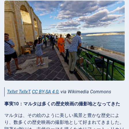
Txllxt TxllxT
,
CC BY-SA 4.0
, via Wikimedia Commons
事実10：マルタは多くの歴史映画の撮影地となってきた
マルタは、その絵のように美しい風景と豊かな歴史によ
り、数多くの歴史映画の撮影地として好まれてきました。