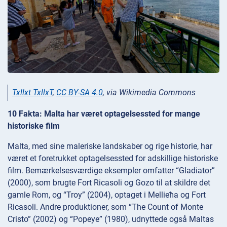
Txllxt TxllxT
,
CC BY-SA 4.0
, via Wikimedia Commons
10 Fakta: Malta har været optagelsessted for mange
historiske film
Malta, med sine maleriske landskaber og rige historie, har
været et foretrukket optagelsessted for adskillige historiske
film. Bemærkelsesværdige eksempler omfatter “Gladiator”
(2000), som brugte Fort Ricasoli og Gozo til at skildre det
gamle Rom, og “Troy” (2004), optaget i Mellieħa og Fort
Ricasoli. Andre produktioner, som “The Count of Monte
Cristo” (2002) og “Popeye” (1980), udnyttede også Maltas