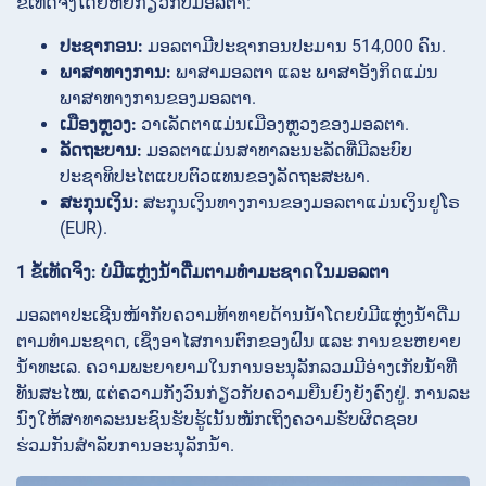
ຂໍ້ເທັດຈິງໂດຍຫຍໍ້ກ່ຽວກັບມອລຕາ:
ປະຊາກອນ:
ມອລຕາມີປະຊາກອນປະມານ 514,000 ຄົນ.
ພາສາທາງການ:
ພາສາມອລຕາ ແລະ ພາສາອັງກິດແມ່ນ
ພາສາທາງການຂອງມອລຕາ.
ເມືອງຫຼວງ:
ວາເລັດຕາແມ່ນເມືອງຫຼວງຂອງມອລຕາ.
ລັດຖະບານ:
ມອລຕາແມ່ນສາທາລະນະລັດທີ່ມີລະບົບ
ປະຊາທິປະໄຕແບບຕົວແທນຂອງລັດຖະສະພາ.
ສະກຸນເງິນ:
ສະກຸນເງິນທາງການຂອງມອລຕາແມ່ນເງິນຢູໂຣ
(EUR).
1 ຂໍ້ເທັດຈິງ: ບໍ່ມີແຫຼ່ງນໍ້າດື່ມຕາມທຳມະຊາດໃນມອລຕາ
ມອລຕາປະເຊີນໜ້າກັບຄວາມທ້າທາຍດ້ານນໍ້າໂດຍບໍ່ມີແຫຼ່ງນໍ້າດື່ມ
ຕາມທຳມະຊາດ, ເຊິ່ງອາໄສການຕົກຂອງຝົນ ແລະ ການຂະຫຍາຍ
ນໍ້າທະເລ. ຄວາມພະຍາຍາມໃນການອະນຸລັກລວມມີອ່າງເກັບນໍ້າທີ່
ທັນສະໄໝ, ແຕ່ຄວາມກັງວົນກ່ຽວກັບຄວາມຍືນຍົງຍັງຄົງຢູ່. ການລະ
ນົງໃຫ້ສາທາລະນະຊົນຮັບຮູ້ເນັ້ນໜັກເຖິງຄວາມຮັບຜິດຊອບ
ຮ່ວມກັນສຳລັບການອະນຸລັກນໍ້າ.