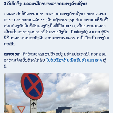
3 ຂໍ້ເທັດຈິງ: ມອລຕາມີການຈະລາຈອນທາງດ້ານຊ້າຍ
ມອລຕາປະຕິບັດຕາມການຈະລາຈອນທາງດ້ານຊ້າຍ, ໝາຍຄວາມ
ວ່າຍານພາຫະນະແລ່ນທາງດ້ານຊ້າຍຂອງຖະໜົນ. ການປະຕິບັດນີ້
ສອດຄ່ອງກັບອິດທິພົນຂອງອັງກິດທີ່ມີຕໍ່ປະເທດ, ເນື່ອງຈາກມອລຕາ
ເຄີຍເປັນອາຍາຍຸຄອານານິຄົມຂອງອັງກິດ. ນັກທ່ອງທ່ຽວ ແລະ ຜູ້ຂັບ
ຂີ່ທີ່ມອລຕາຄວນລະວັງລັກສະນະການຈະລາຈອນນີ້ເມື່ອເດີນທາງໃນ
ຖະໜົນ.
ໝາຍເຫດ:
ຖ້າທ່ານວາງແຜນທີ່ຈະຢ້ຽມຢາມປະເທດນີ້, ກວດສອບ
ວ່າທ່ານຈຳເປັນຕ້ອງໄດ້ຮັບ
ໃບຂັບຂີ່ສາກົນເພື່ອຂັບຂີ່ໃນມອລຕາ
ຫຼື
ບໍ່.