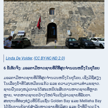
Linda De Volder
,
(CC BY-NC-ND 2.0)
6 ຂໍ້ເທັດຈິງ: ມອລຕາມີຫາດຊາຍທີ່ດີທີ່ສຸດຈຳນວນຫນຶ່ງໃນຢູໂຣບ
ມອລຕາມີຫາດຊາຍທີ່ດີທີ່ສຸດຈຳນວນຫນຶ່ງໃນຢູໂຣບ, ເຊິ່ງມີຊື່ສຽງ
ໃນເລື່ອງນໍ້າທີ່ໃສເຫມືອນແກ້ວ ແລະ ຄວາມງາມຕາມທຳມະຊາດ.
ຊາຍຝັ່ງຂອງຫມູ່ເກາະໄດ້ສະເຫນີປະສົບການຫາດຊາຍທີ່ຫຼາກ
ຫຼາຍ, ຈາກຫາດຊາຍກວ້າງໃຫຍ່ຈົນເຖິງອ່າວຊາຍທີ່ລັບຕາ.
ສະຖານທີ່ທ່ອງທ່ຽວທີ່ນິຍົມເຊັ່ນ Golden Bay ແລະ Mellieha Bay
ໄດ້ຮັບການຍ້ອງຍໍສຳລັບຫາດຊາຍທີ່ບໍລິສຸດ ແລະ ນໍ້າທີ່ດຶງດູດໃຈ,