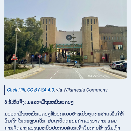
Chell Hill
,
CC BY-SA 4.0
, via Wikimedia Commons
8 ຂໍ້ເທັດຈິງ: ມອລຕາມີຖະຫນົນແຄບໆ
ມອລຕາມີຖະຫນົນແຄບໆທີ່ອອກແບບຢ່າງເປັນຍຸດທະສາດເພື່ອໃຫ້
ຮົ່ມເງົາໃນຕະຫຼອດວັນ. ສະຖາປັດຕະຍະກຳຂອງອາຄານ ແລະ
ການຈັດວາງຂອງຖະຫນົນປະກອບສ່ວນເຂົ້າໃນການສ້າງຮົ່ມເງົາ