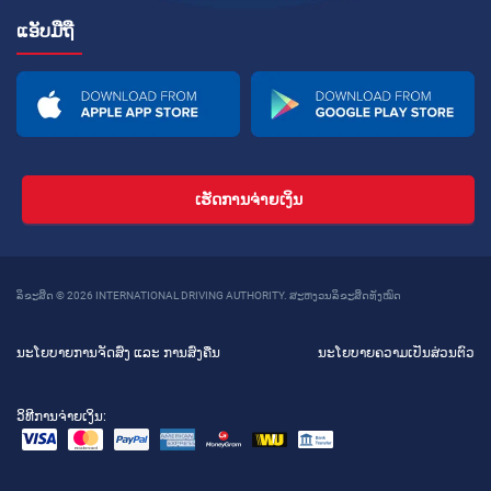
ແອັບມືຖື
ເຮັດການຈ່າຍເງິນ
ລິຂະສິດ © 2026 INTERNATIONAL DRIVING AUTHORITY. ສະຫງວນລິຂະສິດທັງໝົດ
ນະໂຍບາຍການຈັດສົ່ງ ແລະ ການສົ່ງຄືນ
ນະໂຍບາຍຄວາມເປັນສ່ວນຕົວ
ວິທີການຈ່າຍເງິນ: