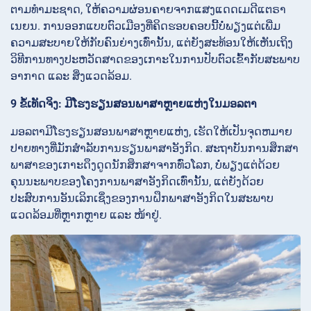
ຕາມທຳມະຊາດ, ໃຫ້ຄວາມຜ່ອນຄາຍຈາກແສງແດດເມດີແຕຣາ
ເນຍນ. ການອອກແບບຕົວເມືອງທີ່ຄິດຮອບຄອບນີ້ບໍ່ພຽງແຕ່ເພີ່ມ
ຄວາມສະບາຍໃຫ້ກັບຄົນຍ່າງເທົ່ານັ້ນ, ແຕ່ຍັງສະທ້ອນໃຫ້ເຫັນເຖິງ
ວິທີການທາງປະຫວັດສາດຂອງເກາະໃນການປັບຕົວເຂົ້າກັບສະພາບ
ອາກາດ ແລະ ສິ່ງແວດລ້ອມ.
9 ຂໍ້ເທັດຈິງ: ມີໂຮງຮຽນສອນພາສາຫຼາຍແຫ່ງໃນມອລຕາ
ມອລຕາມີໂຮງຮຽນສອນພາສາຫຼາຍແຫ່ງ, ເຮັດໃຫ້ເປັນຈຸດຫມາຍ
ປາຍທາງທີ່ມັກສຳລັບການຮຽນພາສາອັງກິດ. ສະຖາບັນການສຶກສາ
ພາສາຂອງເກາະດຶງດູດນັກສຶກສາຈາກທົ່ວໂລກ, ບໍ່ພຽງແຕ່ດ້ວຍ
ຄຸນນະພາບຂອງໂຄງການພາສາອັງກິດເທົ່ານັ້ນ, ແຕ່ຍັງດ້ວຍ
ປະສົບການອັນເລິກເຊິ່ງຂອງການຝຶກພາສາອັງກິດໃນສະພາບ
ແວດລ້ອມທີ່ຫຼາກຫຼາຍ ແລະ ໜ້າຢູ່.