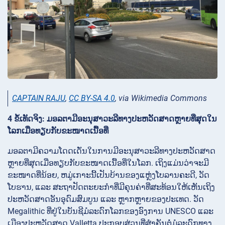
CAPTAIN RAJU
,
CC BY-SA 4.0
, via Wikimedia Commons
4 ຂໍ້ເທັດຈິງ: ມອລຕາມີອະນຸສາວະລີທາງປະຫວັດສາດຫຼາຍທີ່ສຸດໃນ
ໂລກເມື່ອທຽບກັບຂະໜາດເນື້ອທີ່
ມອລຕາມີຄວາມໂດດເດັ່ນໃນການມີອະນຸສາວະລີທາງປະຫວັດສາດ
ຫຼາຍທີ່ສຸດເມື່ອທຽບກັບຂະໜາດເນື້ອທີ່ໃນໂລກ. ເຖິງແມ່ນວ່າຈະມີ
ຂະໜາດທີ່ນ້ອຍ, ຫມູ່ເກາະນີ້ເປັນບ້ານຂອງແຫຼ່ງໂບລານຄະດີ, ວັດ
ໂບຮານ, ແລະ ສະຖາປັດຕະຍະກຳທີ່ມີຄຸນຄ່າທີ່ສະທ້ອນໃຫ້ເຫັນເຖິງ
ປະຫວັດສາດອັນອຸດົມສົມບູນ ແລະ ຫຼາກຫຼາຍຂອງປະເທດ. ວັດ
Megalithic ທີ່ຢູ່ໃນບັນຊີມໍລະດົກໂລກຂອງອົງການ UNESCO ແລະ
ເມືອງປະຫວັດສາດ Valletta ປະກອບສ່ວນທີ່ສຳຄັນຕໍ່ມໍລະດົກທາງ