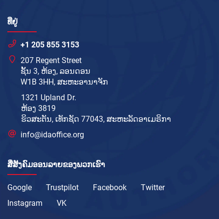
ທີ່ຢູ່
+1 205 855 3153
207 Regent Street
ຊັ້ນ 3, ຫ້ອງ, ລອນດອນ
W1B 3HH, ສະຫະອານາຈັກ
1321 Upland Dr.
ຫ້ອງ 3819
ຮິວສະຕັນ, ເທັກຊັດ 77043, ສະຫະລັດອາເມຣິກາ
info@idaoffice.org
ສື່ສັງຄົມອອນລາຍຂອງພວກເຮົາ
Google
Trustpilot
Facebook
Twitter
Instagram
VK