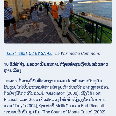
Txllxt TxllxT
,
CC BY-SA 4.0
, via Wikimedia Commons
10 ຂໍ້ເທັດຈິງ: ມອລຕາເປັນສະຖານທີ່ຖ່າຍທຳຮູບເງົາປະຫວັດສາດ
ຫຼາຍເລື່ອງ
ມອລຕາ, ດ້ວຍພູມິທັດທີ່ສວຍງາມ ແລະ ປະຫວັດສາດອັນອຸດົມ
ສົມບູນ, ໄດ້ເປັນສະຖານທີ່ຖ່າຍທຳຮູບເງົາປະຫວັດສາດຫຼາຍເລື່ອງ.
ຕົວຢ່າງທີ່ໂດດເດັ່ນລວມມີ “Gladiator” (2000), ເຊິ່ງໃຊ້ Fort
Ricasoli ແລະ Gozo ເພື່ອສະແດງໃຫ້ເຫັນເຖິງກຸງໂຣມໂບຮານ,
ແລະ “Troy” (2004), ຖ່າຍທຳທີ່ Mellieħa ແລະ Fort Ricasoli.
ການຜະລິດອື່ນໆ, ເຊັ່ນ “The Count of Monte Cristo” (2002)