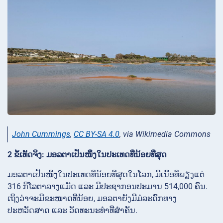
John Cummings
,
CC BY-SA 4.0
, via Wikimedia Commons
2 ຂໍ້ເທັດຈິງ: ມອລຕາເປັນໜຶ່ງໃນປະເທດທີ່ນ້ອຍທີ່ສຸດ
ມອລຕາເປັນໜຶ່ງໃນປະເທດທີ່ນ້ອຍທີ່ສຸດໃນໂລກ, ມີເນື້ອທີ່ພຽງແຕ່
316 ກິໂລຕາລາງແມັດ ແລະ ມີປະຊາກອນປະມານ 514,000 ຄົນ.
ເຖິງວ່າຈະມີຂະໜາດທີ່ນ້ອຍ, ມອລຕາຍັງມີມໍລະດົກທາງ
ປະຫວັດສາດ ແລະ ວັດທະນະທຳທີ່ສຳຄັນ.