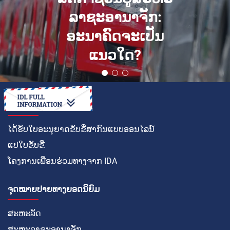
ລາຊະອານາຈັກ:
ອະນາຄົດຈະເປັນ
ແນວໃດ?
ວິທີໃນການ
ໄດ້ຮັບໃບອະນຸຍາດຂັບຂີ່ສາກົນແບບອອນໄລນ໌
ແປໃບຂັບຂີ່
ໂຄງການເພື່ອນຮ່ວມທາງຈາກ IDA
ຈຸດໝາຍປາຍທາງຍອດນິຍົມ
ສະຫະລັດ
ສະຫະລາຊະອານາຈັກ