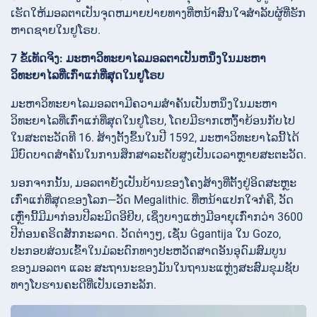
ເຮັດໃຫ້ມອລຕາເປັນຈຸດຫມາຍປາຍທາງທີ່ຫນ້າສົນໃຈສຳລັບຜູ້ທີ່ຮັກ
ຫາດຊາຍໃນຢູໂຣບ.
7 ຂໍ້ເທັດຈິງ: ມະຫາວິທະຍາໄລມອລຕາເປັນຫນຶ່ງໃນມະຫາ
ວິທະຍາໄລທີ່ເກົ່າແກ່ທີ່ສຸດໃນຢູໂຣບ
ມະຫາວິທະຍາໄລມອລຕາມີຄວາມສຳຄັນເປັນຫນຶ່ງໃນມະຫາ
ວິທະຍາໄລທີ່ເກົ່າແກ່ທີ່ສຸດໃນຢູໂຣບ, ໂດຍມີຮາກເຫງົ້າຍ້ອນກັບໄປ
ໃນສະຕະວັດທີ 16. ສ້າງຕັ້ງຂຶ້ນໃນປີ 1592, ມະຫາວິທະຍາໄລນີ້ໄດ້
ມີບົດບາດສຳຄັນໃນການສຶກສາລະດັບສູງເປັນເວລາຫຼາຍສະຕະວັດ.
ນອກຈາກນັ້ນ, ມອລຕາຍັງເປັນບ້ານຂອງໂຄງສ້າງທີ່ຕັ້ງຢູ່ອິດສະຫຼະ
ເກົ່າແກ່ທີ່ສຸດຂອງໂລກ—ວັດ Megalithic. ທີ່ຫນ້າແປກໃຈກໍຄື, ວັດ
ເຫຼົ່ານີ້ມີມາກ່ອນປີລະມິດອີຢິບ, ເຊິ່ງບາງແຫ່ງມີອາຍຸເກົ່າກວ່າ 3600
ປີກ່ອນຄຣິດສັກກະລາດ. ວັດຕ່າງໆ, ເຊັ່ນ Ġgantija ໃນ Gozo,
ປະກອບສ່ວນເຂົ້າໃນມໍລະດົກທາງປະຫວັດສາດອັນອຸດົມສົມບູນ
ຂອງມອລຕາ ແລະ ສະຖານະຂອງມັນໃນຖານະແຫຼ່ງສະສົມຂຸມຊັບ
ທາງໂບຮານຄະດີທີ່ເປັນເອກະລັກ.