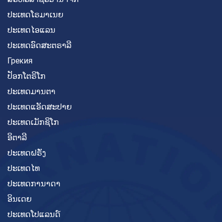
ປະເທດໂຣມາເນຍ
ປະເທດໄອແລນ
ປະເທດອົດສະຕຣາລີ
Грекия
ປັອກໂຕຣິໂກ
ປະເທດມານຕາ
ປະເທດແອັດສະປາຍ
ປະເທດເມັກຊິໂກ
ອິຕາລີ
ປະເທດຝຣັ່ງ
ປະເທດໄທ
ປະເທດການາດາ
ອິນເດຍ
ປະເທດໂປແລນດ໌