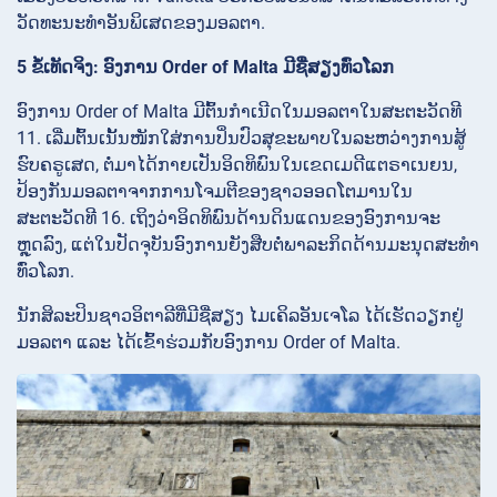
ວັດທະນະທຳອັນພິເສດຂອງມອລຕາ.
5 ຂໍ້ເທັດຈິງ: ອົງການ Order of Malta ມີຊື່ສຽງທົ່ວໂລກ
ອົງການ Order of Malta ມີຕົ້ນກຳເນີດໃນມອລຕາໃນສະຕະວັດທີ
11. ເລີ່ມຕົ້ນເນັ້ນໜັກໃສ່ການປິ່ນປົວສຸຂະພາບໃນລະຫວ່າງການສູ້
ຮົບຄຣູເສດ, ຕໍ່ມາໄດ້ກາຍເປັນອິດທິພົນໃນເຂດເມດີແຕຣາເນຍນ,
ປ້ອງກັນມອລຕາຈາກການໂຈມຕີຂອງຊາວອອດໂຕມານໃນ
ສະຕະວັດທີ 16. ເຖິງວ່າອິດທິພົນດ້ານດິນແດນຂອງອົງການຈະ
ຫຼຸດລົງ, ແຕ່ໃນປັດຈຸບັນອົງການຍັງສືບຕໍ່ພາລະກິດດ້ານມະນຸດສະທຳ
ທົ່ວໂລກ.
ນັກສິລະປິນຊາວອິຕາລີທີ່ມີຊື່ສຽງ ໄມເຄິລອັນເຈໂລ ໄດ້ເຮັດວຽກຢູ່
ມອລຕາ ແລະ ໄດ້ເຂົ້າຮ່ວມກັບອົງການ Order of Malta.