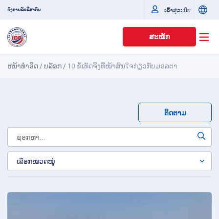
ເຂົ້າສູ່ລະບົບ
ອົງການຂັບຂີ່ສາກົນ
ສະໝັກ
ຫນ້າທໍາອິດ
/
ບລັອກ
/
10 ຂໍ້ເທັດຈິງທີ່ໜ້າສົນໃຈກ່ຽວກັບມອລຕາ
ຕິດຕາມ