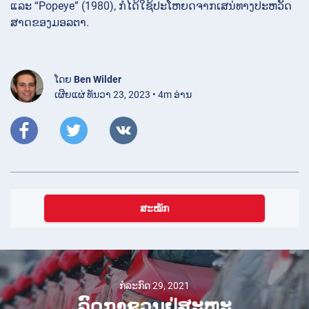
ແລະ “Popeye” (1980), ກໍໄດ້ໃຊ້ປະໂຫຍດຈາກເສນ່ທາງປະຫວັດ
ສາດຂອງມອລຕາ.
ໂດຍ
Ben Wilder
ເຜີຍແຜ່ ທັນວາ 23, 2023 • 4m ອ່ານ
ສະໝັກ
ກໍລະກົດ 29, 2021
ລົດກາຊວນຢູ່ສະຫະ