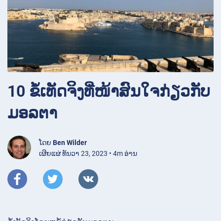
10 ຂໍ້ເທັດຈິງທີ່ໜ້າສົນໃຈກ່ຽວກັບ
ມອລຕາ
ໂດຍ
Ben Wilder
ເຜີຍແຜ່ ທັນວາ 23, 2023 • 4m ອ່ານ