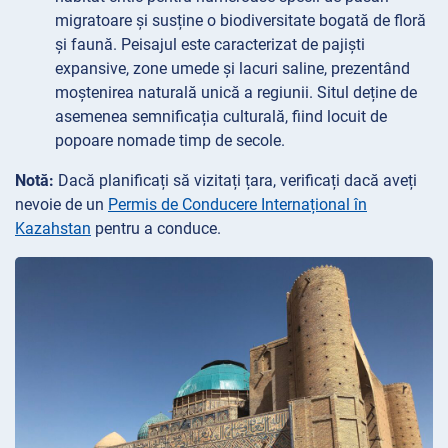
migratoare și susține o biodiversitate bogată de floră
și faună. Peisajul este caracterizat de pajiști
expansive, zone umede și lacuri saline, prezentând
moștenirea naturală unică a regiunii. Situl deține de
asemenea semnificația culturală, fiind locuit de
popoare nomade timp de secole.
Notă:
Dacă planificați să vizitați țara, verificați dacă aveți
nevoie de un
Permis de Conducere Internațional în
Kazahstan
pentru a conduce.