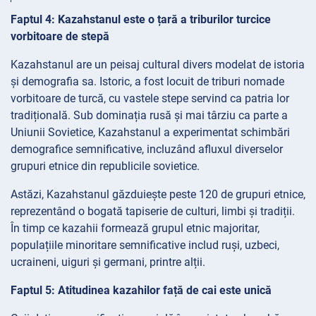
Faptul 4: Kazahstanul este o țară a triburilor turcice
vorbitoare de stepă
Kazahstanul are un peisaj cultural divers modelat de istoria
și demografia sa. Istoric, a fost locuit de triburi nomade
vorbitoare de turcă, cu vastele stepe servind ca patria lor
tradițională. Sub dominația rusă și mai târziu ca parte a
Uniunii Sovietice, Kazahstanul a experimentat schimbări
demografice semnificative, incluzând afluxul diverselor
grupuri etnice din republicile sovietice.
Astăzi, Kazahstanul găzduiește peste 120 de grupuri etnice,
reprezentând o bogată tapiserie de culturi, limbi și tradiții.
În timp ce kazahii formează grupul etnic majoritar,
populațiile minoritare semnificative includ ruși, uzbeci,
ucraineni, uiguri și germani, printre alții.
Faptul 5: Atitudinea kazahilor față de cai este unică