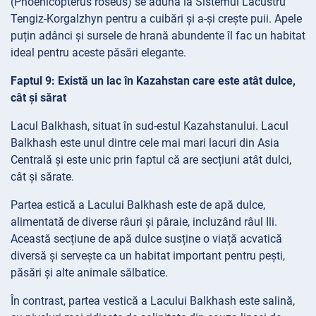
(Phoenicopterus roseus) se adună la Sistemul Lacustru
Tengiz-Korgalzhyn pentru a cuibări și a-și crește puii. Apele
puțin adânci și sursele de hrană abundente îl fac un habitat
ideal pentru aceste păsări elegante.
Faptul 9: Există un lac în Kazahstan care este atât dulce,
cât și sărat
Lacul Balkhash, situat în sud-estul Kazahstanului. Lacul
Balkhash este unul dintre cele mai mari lacuri din Asia
Centrală și este unic prin faptul că are secțiuni atât dulci,
cât și sărate.
Partea estică a Lacului Balkhash este de apă dulce,
alimentată de diverse râuri și pâraie, incluzând râul Ili.
Această secțiune de apă dulce susține o viață acvatică
diversă și servește ca un habitat important pentru pești,
păsări și alte animale sălbatice.
În contrast, partea vestică a Lacului Balkhash este salină,