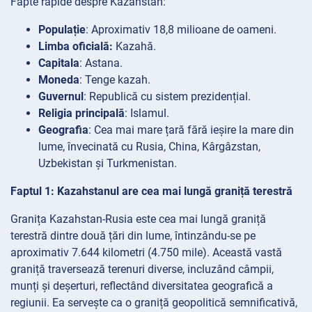
Fapte rapide despre Kazahstan:
Populație
: Aproximativ 18,8 milioane de oameni.
Limba oficială:
Kazahă.
Capitala
: Astana.
Moneda
: Tenge kazah.
Guvernul
: Republică cu sistem prezidențial.
Religia principală
: Islamul.
Geografia
: Cea mai mare țară fără ieșire la mare din
lume, învecinată cu Rusia, China, Kârgâzstan,
Uzbekistan și Turkmenistan.
Faptul 1: Kazahstanul are cea mai lungă graniță terestră
Granița Kazahstan-Rusia este cea mai lungă graniță
terestră dintre două țări din lume, întinzându-se pe
aproximativ 7.644 kilometri (4.750 mile). Această vastă
graniță traversează terenuri diverse, incluzând câmpii,
munți și deșerturi, reflectând diversitatea geografică a
regiunii. Ea servește ca o graniță geopolitică semnificativă,