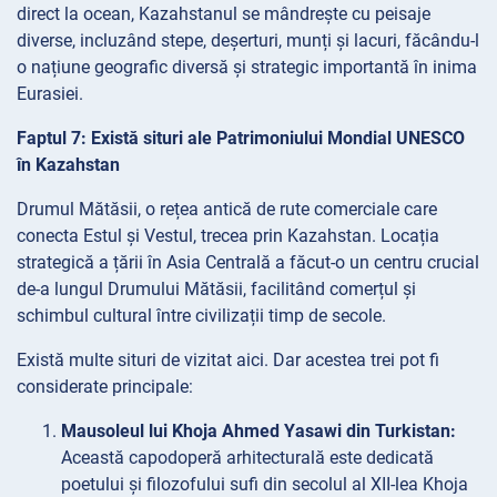
direct la ocean, Kazahstanul se mândrește cu peisaje
diverse, incluzând stepe, deșerturi, munți și lacuri, făcându-l
o națiune geografic diversă și strategic importantă în inima
Eurasiei.
Faptul 7: Există situri ale Patrimoniului Mondial UNESCO
în Kazahstan
Drumul Mătăsii, o rețea antică de rute comerciale care
conecta Estul și Vestul, trecea prin Kazahstan. Locația
strategică a țării în Asia Centrală a făcut-o un centru crucial
de-a lungul Drumului Mătăsii, facilitând comerțul și
schimbul cultural între civilizații timp de secole.
Există multe situri de vizitat aici. Dar acestea trei pot fi
considerate principale:
Mausoleul lui Khoja Ahmed Yasawi din Turkistan:
Această capodoperă arhitecturală este dedicată
poetului și filozofului sufi din secolul al XII-lea Khoja