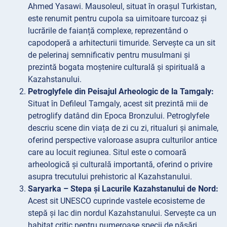
Ahmed Yasawi. Mausoleul, situat în orașul Turkistan,
este renumit pentru cupola sa uimitoare turcoaz și
lucrările de faianță complexe, reprezentând o
capodoperă a arhitecturii timuride. Servește ca un sit
de pelerinaj semnificativ pentru musulmani și
prezintă bogata moștenire culturală și spirituală a
Kazahstanului.
Petroglyfele din Peisajul Arheologic de la Tamgaly:
Situat în Defileul Tamgaly, acest sit prezintă mii de
petroglify datând din Epoca Bronzului. Petroglyfele
descriu scene din viața de zi cu zi, ritualuri și animale,
oferind perspective valoroase asupra culturilor antice
care au locuit regiunea. Situl este o comoară
arheologică și culturală importantă, oferind o privire
asupra trecutului prehistoric al Kazahstanului.
Saryarka – Stepa și Lacurile Kazahstanului de Nord:
Acest sit UNESCO cuprinde vastele ecosisteme de
stepă și lac din nordul Kazahstanului. Servește ca un
habitat critic pentru numeroase specii de păsări