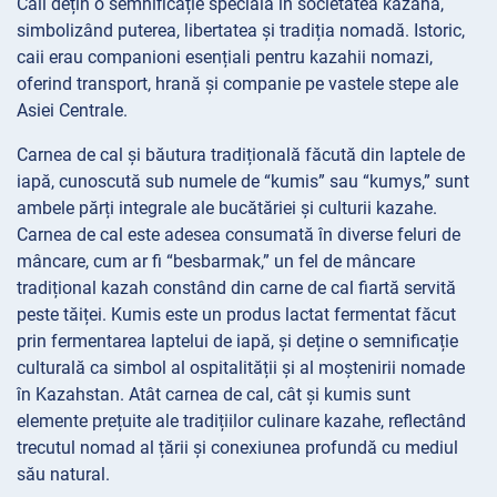
Caii dețin o semnificație specială în societatea kazahă,
simbolizând puterea, libertatea și tradiția nomadă. Istoric,
caii erau companioni esențiali pentru kazahii nomazi,
oferind transport, hrană și companie pe vastele stepe ale
Asiei Centrale.
Carnea de cal și băutura tradițională făcută din laptele de
iapă, cunoscută sub numele de “kumis” sau “kumys,” sunt
ambele părți integrale ale bucătăriei și culturii kazahe.
Carnea de cal este adesea consumată în diverse feluri de
mâncare, cum ar fi “besbarmak,” un fel de mâncare
tradițional kazah constând din carne de cal fiartă servită
peste tăiței. Kumis este un produs lactat fermentat făcut
prin fermentarea laptelui de iapă, și deține o semnificație
culturală ca simbol al ospitalității și al moștenirii nomade
în Kazahstan. Atât carnea de cal, cât și kumis sunt
elemente prețuite ale tradițiilor culinare kazahe, reflectând
trecutul nomad al țării și conexiunea profundă cu mediul
său natural.