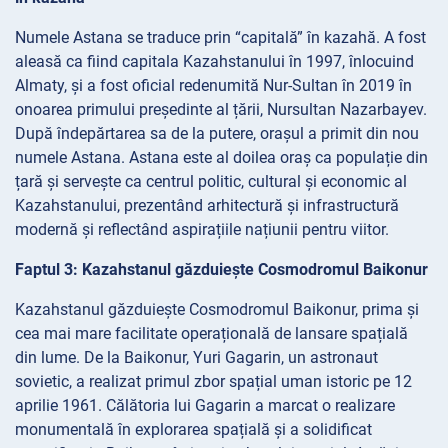
Numele Astana se traduce prin “capitală” în kazahă. A fost
aleasă ca fiind capitala Kazahstanului în 1997, înlocuind
Almaty, și a fost oficial redenumită Nur-Sultan în 2019 în
onoarea primului președinte al țării, Nursultan Nazarbayev.
După îndepărtarea sa de la putere, orașul a primit din nou
numele Astana. Astana este al doilea oraș ca populație din
țară și servește ca centrul politic, cultural și economic al
Kazahstanului, prezentând arhitectură și infrastructură
modernă și reflectând aspirațiile națiunii pentru viitor.
Faptul 3: Kazahstanul găzduiește Cosmodromul Baikonur
Kazahstanul găzduiește Cosmodromul Baikonur, prima și
cea mai mare facilitate operațională de lansare spațială
din lume. De la Baikonur, Yuri Gagarin, un astronaut
sovietic, a realizat primul zbor spațial uman istoric pe 12
aprilie 1961. Călătoria lui Gagarin a marcat o realizare
monumentală în explorarea spațială și a solidificat