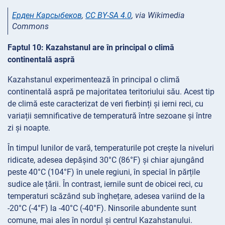
Ерден Карсыбеков
,
CC BY-SA 4.0
, via Wikimedia
Commons
Faptul 10: Kazahstanul are în principal o climă
continentală aspră
Kazahstanul experimentează în principal o climă
continentală aspră pe majoritatea teritoriului său. Acest tip
de climă este caracterizat de veri fierbinți și ierni reci, cu
variații semnificative de temperatură între sezoane și între
zi și noapte.
În timpul lunilor de vară, temperaturile pot crește la niveluri
ridicate, adesea depășind 30°C (86°F) și chiar ajungând
peste 40°C (104°F) în unele regiuni, în special în părțile
sudice ale țării. În contrast, iernile sunt de obicei reci, cu
temperaturi scăzând sub înghețare, adesea variind de la
-20°C (-4°F) la -40°C (-40°F). Ninsorile abundente sunt
comune, mai ales în nordul și centrul Kazahstanului.