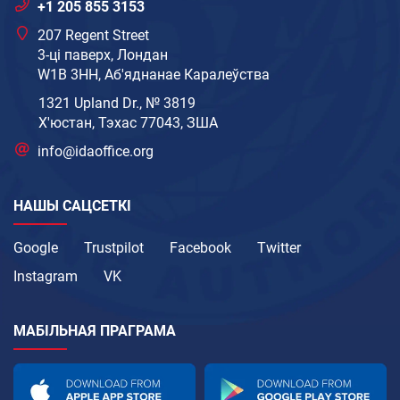
+1 205 855 3153
207 Regent Street
3-ці паверх, Лондан
W1B 3HH, Аб'яднанае Каралеўства
1321 Upland Dr., № 3819
Х'юстан, Тэхас 77043, ЗША
info@idaoffice.org
НАШЫ САЦСЕТКІ
Google
Trustpilot
Facebook
Twitter
Instagram
VK
МАБІЛЬНАЯ ПРАГРАМА