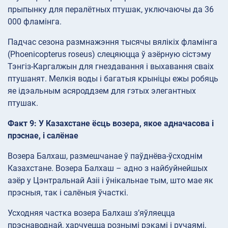
прыпынку для пералётных птушак, уключаючы да 36
000 фламінга.
Падчас сезона размнажэння тысячы вялікіх фламінга
(Phoenicopterus roseus) слецяюцца ў азёрную сістэму
Тэнгіз-Каргалжын для гнездавання і выхавання сваіх
птушанят. Мелкія воды і багатыя крыніцы ежы робяць
яе ідэальным асяроддзем для гэтых элегантных
птушак.
Факт 9: У Казахстане ёсць возера, якое адначасова і
прэснае, і салёнае
Возера Балхаш, размешчанае ў паўднёва-ўсходнім
Казахстане. Возера Балхаш – адно з найбуйнейшых
азёр у Цэнтральнай Азіі і ўнікальнае тым, што мае як
прэсныя, так і салёныя ўчасткі.
Усходняя частка возера Балхаш з’яўляецца
прэснаводнай, харчуецца рознымі рэкамі і ручаямі,