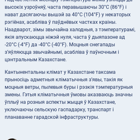
высокіх узроўняў, часта перавышаючы 30°C (86°F) і
нават дасягаючы вышэй за 40°C (104°F) у некаторых
рэгіёнах, асабліва ў паўднёвых частках краіны.
Наадварот, зімы звычайна халодныя, з тэмпературамі,
якія апускаюцца ніжэй нуля, часта ў дыяпазоне ад
-20°C (-4°F) да -40°C (-40°F). Моцныя снегапады
з’яўляюцца звычайнымі, асабліва ў паўночным і
цэнтральным Казахстане.
Кантынентальны клімат у Казахстане таксама
прыносіць адметныя кліматычныя з’явы, такія як
моцныя ветры, пылевыя буры і рэзкія тэмпературныя
змены. Гэтыя кліматычныя ўмовы аказваюць значны
ўплыў на розныя аспекты жыцця ў Казахстане,
уключаючы сельскую гаспадарку, транспарт і
планаванне гарадской інфраструктуры.