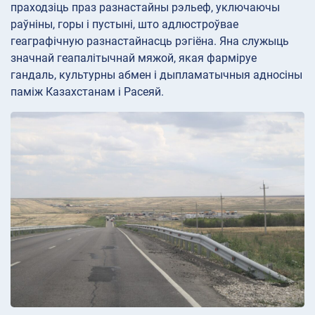
праходзіць праз разнастайны рэльеф, уключаючы
раўніны, горы і пустыні, што адлюстроўвае
геаграфічную разнастайнасць рэгіёна. Яна служыць
значнай геапалітычнай мяжой, якая фарміруе
гандаль, культурны абмен і дыпламатычныя адносіны
паміж Казахстанам і Расеяй.