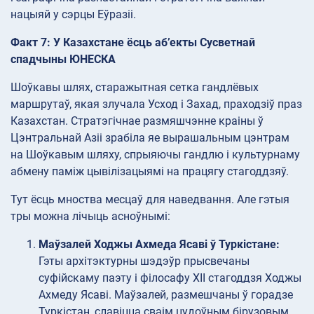
нацыяй у сэрцы Еўразіі.
Факт 7: У Казахстане ёсць аб’екты Сусветнай
спадчыны ЮНЕСКА
Шоўкавы шлях, старажытная сетка гандлёвых
маршрутаў, якая злучала Усход і Захад, праходзіў праз
Казахстан. Стратэгічнае размяшчэнне краіны ў
Цэнтральнай Азіі зрабіла яе вырашальным цэнтрам
на Шоўкавым шляху, спрыяючы гандлю і культурнаму
абмену паміж цывілізацыямі на працягу стагоддзяў.
Тут ёсць мноства месцаў для наведвання. Але гэтыя
тры можна лічыць асноўнымі:
Маўзалей Ходжы Ахмеда Ясаві ў Туркістане:
Гэты архітэктурны шэдэўр прысвечаны
суфійскаму паэту і філосафу XII стагоддзя Ходжы
Ахмеду Ясаві. Маўзалей, размешчаны ў горадзе
Туркістан, славіцца сваім цудоўным бірузовым