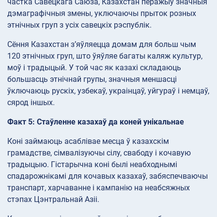
частка Савецкага Саюза, Казахстан перажыў значныя
дэмаграфічныя змены, уключаючы прыток розных
этнічных груп з усіх савецкіх рэспублік.
Сёння Казахстан з’яўляецца домам для больш чым
120 этнічных груп, што ўяўляе багаты каляж культур,
моў і традыцый. У той час як казахі складаюць
большасць этнічнай групы, значныя меншасці
ўключаюць рускіх, узбекаў, украінцаў, уйгураў і немцаў,
сярод іншых.
Факт 5: Стаўленне казахаў да коней унікальнае
Коні займаюць асаблівае месца ў казахскім
грамадстве, сімвалізуючы сілу, свабоду і кочавую
традыцыю. Гістарычна коні былі неабходнымі
спадарожнікамі для кочавых казахаў, забяспечваючы
транспарт, харчаванне і кампанію на неабсяжных
стэпах Цэнтральнай Азіі.