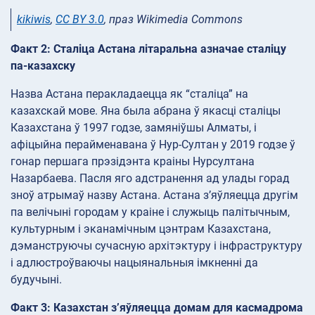
kikiwis
,
CC BY 3.0
, праз Wikimedia Commons
Факт 2: Сталіца Астана літаральна азначае сталіцу
па-казахску
Назва Астана перакладаецца як “сталіца” на
казахскай мове. Яна была абрана ў якасці сталіцы
Казахстана ў 1997 годзе, замяніўшы Алматы, і
афіцыйна перайменавана ў Нур-Султан у 2019 годзе ў
гонар першага прэзідэнта краіны Нурсултана
Назарбаева. Пасля яго адстранення ад улады горад
зноў атрымаў назву Астана. Астана з’яўляецца другім
па велічыні городам у краіне і служыць палітычным,
культурным і эканамічным цэнтрам Казахстана,
дэманструючы сучасную архітэктуру і інфраструктуру
і адлюстроўваючы нацыянальныя імкненні да
будучыні.
Факт 3: Казахстан з’яўляецца домам для касмадрома