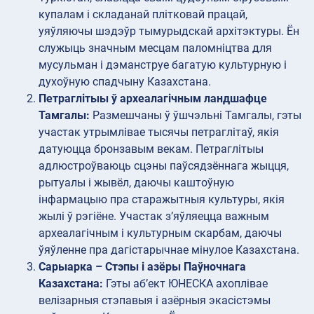
купалам і складанай плітковай працай,
уяўляючы шэдэўр тымурыдскай архітэктуры. Ён
служыць значным месцам паломніцтва для
мусульман і дэманструе багатую культурную і
духоўную спадчыну Казахстана.
Петраглітыы ў археалагічным ландшафце
Тамгалы:
Размешчаны ў ўшчэльні Тамгалы, гэты
участак утрымлівае тысячы петраглітаў, якія
датуюцца бронзавым векам. Петраглітыы
адлюстроўваюць сцэны паўсядзённага жыцця,
рытуалы і жывёл, даючы каштоўную
інфармацыю пра старажытныя культуры, якія
жылі ў рэгіёне. Участак з’яўляецца важным
археалагічным і культурным скарбам, даючы
ўяўленне пра дагістарычнае мінулое Казахстана.
Сарыарка – Стэпы і азёры Паўночнага
Казахстана:
Гэты аб’ект ЮНЕСКА ахоплівае
велізарныя стэпавыя і азёрныя экасістэмы