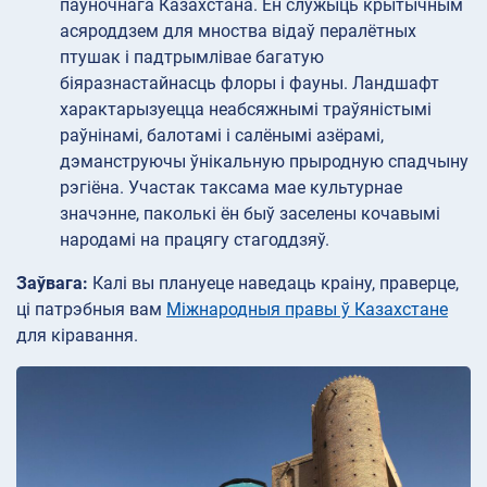
паўночнага Казахстана. Ён служыць крытычным
асяроддзем для мноства відаў пералётных
птушак і падтрымлівае багатую
біяразнастайнасць флоры і фауны. Ландшафт
характарызуецца неабсяжнымі траўяністымі
раўнінамі, балотамі і салёнымі азёрамі,
дэманструючы ўнікальную прыродную спадчыну
рэгіёна. Участак таксама мае культурнае
значэнне, паколькі ён быў заселены кочавымі
народамі на працягу стагоддзяў.
Заўвага:
Калі вы плануеце наведаць краіну, праверце,
ці патрэбныя вам
Міжнародныя правы ў Казахстане
для кіравання.