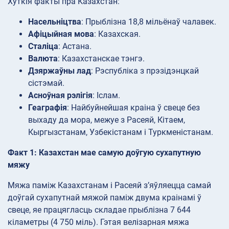
Хуткія факты пра Казахстан:
Насельніцтва
: Прыблізна 18,8 мільёнаў чалавек.
Афіцыйная мова
: Казахская.
Сталіца
: Астана.
Валюта
: Казахстанскае тэнгэ.
Дзяржаўны лад
: Рэспубліка з прэзідэнцкай
сістэмай.
Асноўная рэлігія
: Іслам.
Геаграфія
: Найбуйнейшая краіна ў свеце без
выхаду да мора, межуе з Расеяй, Кітаем,
Кыргызстанам, Узбекістанам і Туркменістанам.
Факт 1: Казахстан мае самую доўгую сухапутную
мяжу
Мяжа паміж Казахстанам і Расеяй з’яўляецца самай
доўгай сухапутнай мяжой паміж двума краінамі ў
свеце, яе працягласць складае прыблізна 7 644
кіламетры (4 750 міль). Гэтая велізарная мяжа