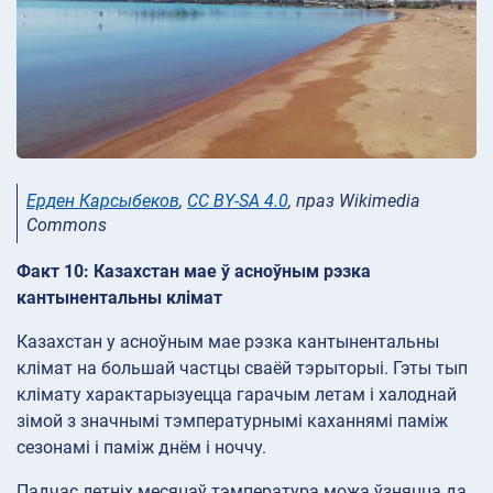
Ерден Карсыбеков
,
CC BY-SA 4.0
, праз Wikimedia
Commons
Факт 10: Казахстан мае ў асноўным рэзка
кантынентальны клімат
Казахстан у асноўным мае рэзка кантынентальны
клімат на большай частцы сваёй тэрыторыі. Гэты тып
клімату характарызуецца гарачым летам і халоднай
зімой з значнымі тэмпературнымі каханнямі паміж
сезонамі і паміж днём і ноччу.
Падчас летніх месяцаў тэмпература можа ўзняцца да