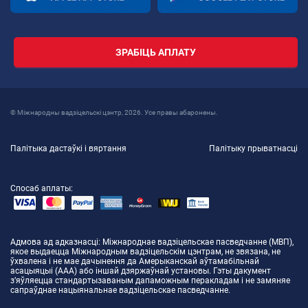
ЗРАБІЦЬ АПЛАТУ
© Міжнародны вадзіцельскі цэнтр, 2026. Усе правы абаронены.
Палітыка дастаўкі і вяртання
Палітыку прыватнасці
Спосаб аплаты:
Адмова ад адказнасці
: Міжнароднае вадзіцельскае пасведчанне (МВП),
якое выдаецца Міжнародным вадзіцельскім цэнтрам, не звязана, не
ўхвалена і не мае дачынення да Амерыканскай аўтамабільнай
асацыяцыі (AAA) або іншай дзяржаўнай установы. Гэты дакумент
з’яўляецца стандартызаваным дапаможным перакладам і не замяняе
сапраўднае нацыянальнае вадзіцельскае пасведчанне.