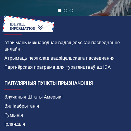
ЯК
атрымаць міжнароднае вадзіцельскае пасведчанне
анлайн
Атрымаць пераклад вадзіцельскага пасведчання
Партнёрская праграма для турагенцтваў ад IDA
ПАПУЛЯРНЫЯ ПУНКТЫ ПРЫЗНАЧЭННЯ
Злучаныя Штаты Амерыкі
Вялікабрытанія
Румынія
Ірландыя