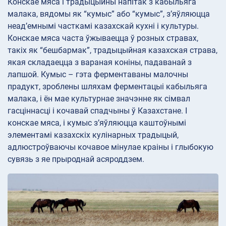
Конскае мяса і традыцыйны напітак з кабыльяга
малака, вядомы як “кумыс” або “кумыс”, з’яўляюцца
неад’емнымі часткамі казахскай кухні і культуры.
Конскае мяса часта ўжываецца ў розных стравах,
такіх як “бешбармак”, традыцыйная казахская страва,
якая складаецца з вараная коніны, падаванай з
лапшой. Кумыс – гэта ферментаваны малочны
прадукт, зроблены шляхам ферментацыі кабыльяга
малака, і ён мае культурнае значэнне як сімвал
гасціннасці і кочавай спадчыны ў Казахстане. І
конскае мяса, і кумыс з’яўляюцца каштоўнымі
элементамі казахскіх кулінарных традыцый,
адлюстроўваючы кочавое мінулае краіны і глыбокую
сувязь з яе прыроднай асяроддзем.