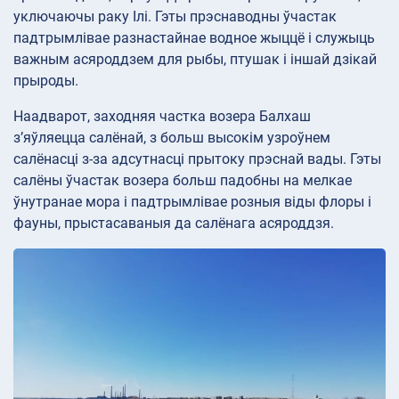
уключаючы раку Ілі. Гэты прэснаводны ўчастак
падтрымлівае разнастайнае водное жыццё і служыць
важным асяроддзем для рыбы, птушак і іншай дзікай
прыроды.
Наадварот, заходняя частка возера Балхаш
з’яўляецца салёнай, з больш высокім узроўнем
салёнасці з-за адсутнасці прытоку прэснай вады. Гэты
салёны ўчастак возера больш падобны на мелкае
ўнутранае мора і падтрымлівае розныя віды флоры і
фауны, прыстасаваныя да салёнага асяроддзя.