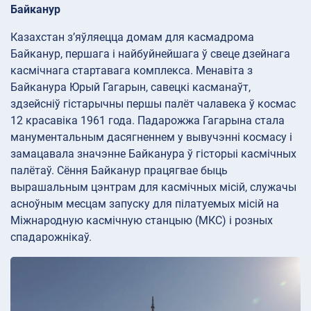
Байканур
Казахстан з’яўляецца домам для касмадрома
Байканур, першага і найбуйнейшага ў свеце дзейнага
касмічнага стартавага комплекса. Менавіта з
Байканура Юрый Гагарын, савецкі касманаўт,
здзейсніў гістарычны першы палёт чалавека ў космас
12 красавіка 1961 года. Падарожжа Гагарына стала
манументальным дасягненнем у вывучэнні космасу і
замацавала значэнне Байканура ў гісторыі касмічных
палётаў. Сёння Байканур працягвае быць
вырашальным цэнтрам для касмічных місій, служачы
асноўным месцам запуску для пілатуемых місій на
Міжнародную касмічную станцыю (МКС) і розных
спадарожнікаў.