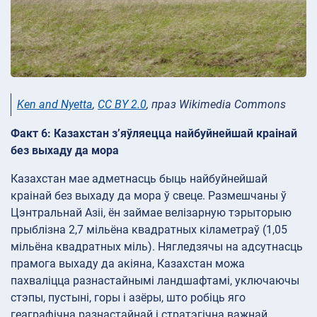
Ken and Nyetta
,
CC BY 2.0
, праз Wikimedia Commons
Факт 6: Казахстан з’яўляецца найбуйнейшай краінай
без выхаду да мора
Казахстан мае адметнасць быць найбуйнейшай
краінай без выхаду да мора ў свеце. Размешчаны ў
Цэнтральнай Азіі, ён займае велізарную тэрыторыю
прыблізна 2,7 мільёна квадратных кіламетраў (1,05
мільёна квадратных міль). Нягледзячы на адсутнасць
прамога выхаду да акіяна, Казахстан можа
пахваліцца разнастайнымі ландшафтамі, уключаючы
стэпы, пустыні, горы і азёры, што робіць яго
геаграфічна разнастайнай і стратэгічна важнай