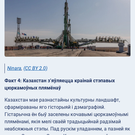
Ninara
,
(CC BY 2.0)
Факт 4: Казахстан з’яўляецца краінай стэпавых
цюркамоўных плямёнаў
Казахстан мае разнастайны культурны ландшафт,
сфарміраваны яго гісторыяй і дэмаграфіяй.
Гістарычна ён быў заселены кочавымі цюркамоўнымі
плямёнамі, якія мелі сваёй традыцыйнай радзімай
неабсяжныя стэпы. Пад рускім уладаннем, а пазней як