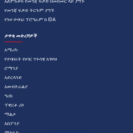
አለምአቀፍ የመንጃ ፍቃድ በመስመር ላይ ያግኙ
የመንጃ ፍቃድ ትርጉም ያግኙ
የጉዞ ተባባሪ ፕሮግራም ከ IDA
ታዋቂ መድረሻዎች
አሜሪካ
የተባበሩት የሀገር ንጉሳዊ አገዛዝ
ሮማንያ
አይርላንድ
አውስትራልያ
ግሪክ
ፕዌርቶ ሪኮ
ማልታ
እስፓንያ
ሜክሲኮ