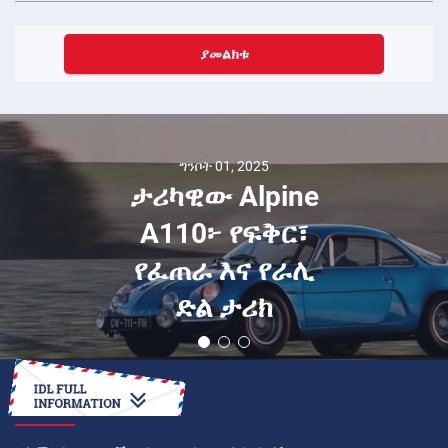
ያመልክቱ
ግንቦት 01, 2025
ታሪካዊው Alpine
A110፦ የፍቅር፣
የፈጠራ እና የራሊ
ድል ታሪክ
እንዴት