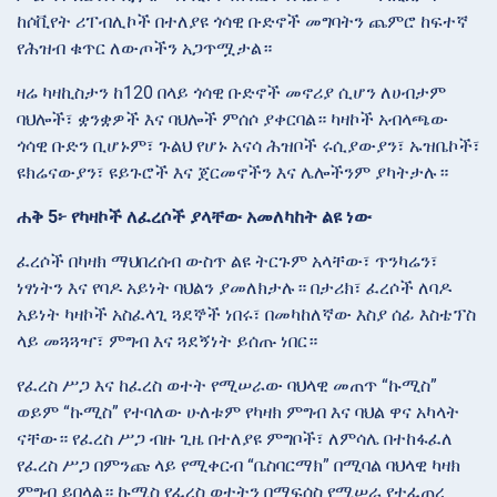
ከሶቪየት ሪፐብሊኮች በተለያዩ ጎሳዊ ቡድኖች መግባትን ጨምሮ ከፍተኛ
የሕዝብ ቁጥር ለውጦችን አጋጥሟታል።
ዛሬ ካዛኪስታን ከ120 በላይ ጎሳዊ ቡድኖች መኖሪያ ሲሆን ለሀብታም
ባህሎች፣ ቋንቋዎች እና ባህሎች ምሰሶ ያቀርባል። ካዛኮች አብላጫው
ጎሳዊ ቡድን ቢሆኑም፣ ጉልህ የሆኑ አናሳ ሕዝቦች ሩሲያውያን፣ ኡዝቤኮች፣
ዩክሬናውያን፣ ዩይጉሮች እና ጀርመኖችን እና ሌሎችንም ያካትታሉ።
ሐቅ 5፦ የካዛኮች ለፈረሶች ያላቸው አመለካከት ልዩ ነው
ፈረሶች በካዛክ ማህበረሰብ ውስጥ ልዩ ትርጉም አላቸው፣ ጥንካሬን፣
ነፃነትን እና የባዶ አይነት ባህልን ያመለክታሉ። በታሪክ፣ ፈረሶች ለባዶ
አይነት ካዛኮች አስፈላጊ ጓደኞች ነበሩ፣ በመካከለኛው እስያ ሰፊ እስቴፕስ
ላይ መጓጓዣ፣ ምግብ እና ጓደኝነት ይሰጡ ነበር።
የፈረስ ሥጋ እና ከፈረስ ወተት የሚሠራው ባህላዊ መጠጥ “ኩሚስ”
ወይም “ኩሚስ” የተባለው ሁለቱም የካዛክ ምግብ እና ባህል ዋና አካላት
ናቸው። የፈረስ ሥጋ ብዙ ጊዜ በተለያዩ ምግቦች፣ ለምሳሌ በተከፋፈለ
የፈረስ ሥጋ በምንጩ ላይ የሚቀርብ “ቤስባርማክ” በሚባል ባህላዊ ካዛክ
ምግብ ይበላል። ኩሚስ የፈረስ ወተትን በማፍሰስ የሚሠራ የተፈጠረ