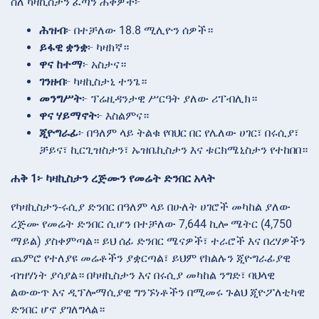
ስለ ካዛኪስታን ፈጣን ሐቅዎች፦
ሕዝብ
፦ በተቻለው 18.8 ሚሊዮን ሰዎች።
ይፋዊ ቋንቋ
፦ ካዛክኛ።
ዋና ከተማ
፦ አስታና።
ገንዘብ
፦ ካዛኪስታኒ ተንጌ።
መንግሥት
፦ ፕሬዚዳንታዊ ሥርዓት ያለው ሪፐብሊክ።
ዋና ሃይማኖት
፦ እስልምና።
ጂዮግራፊ
፦ በዓለም ላይ ትልቁ የባህር በር የሌለው ሀገር፣ በሩሲያ፣
ቻይና፣ ኪርጊዝስታን፣ ኡዝቤኪስታን እና ቱርክሜኒስታን የተከበበ።
ሐቅ 1፦ ካዛኪስታን ረጅሙን የመሬት ድንበር አላት
የካዛኪስታን-ሩሲያ ድንበር በዓለም ላይ በሁለት ሀገሮች መካከል ያለው
ረጅሙ የመሬት ድንበር ሲሆን በተቻለው 7,644 ኪሎ ሜትር (4,750
ማይል) ያስቀምጣል። ይህ ሰፊ ድንበር ሜናዎች፣ ተራሮች እና በረሃዎችን
ጨምሮ የተለያዩ መሬቶችን ያቋርጣል፣ ይህም የክልሉን ጂዮግራፊያዊ
ብዝሃነት ያሳያል። በካዛኪስታን እና በሩሲያ መካከል ንግድ፣ ባህላዊ
ልውውጥ እና ዲፕሎማሲያዊ ግንኙነቶችን በሚመሩ ጉልህ ጂዮፖለቲካዊ
ድንበር ሆኖ ያገለግላል።