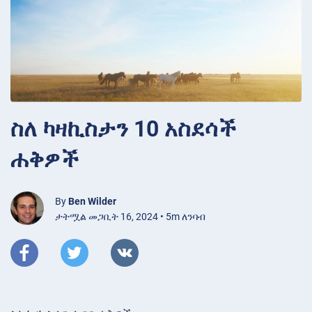
ስለ ካዛኪስታን 10 አስደሳች
ሐቅዎች
By
Ben Wilder
ታትሟል መጋቢት 16, 2024 • 5m ለንባብ