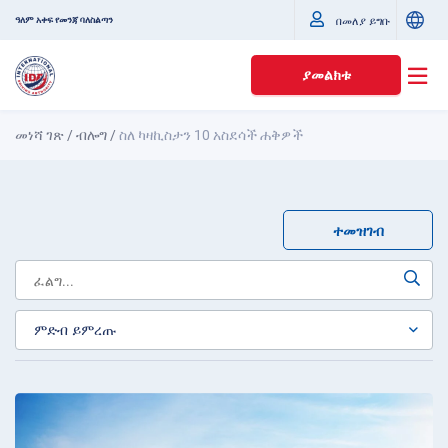
ዓለም አቀፍ የመንጃ ባለስልጣን
በመለያ ይግቡ
ያመልክቱ
መነሻ ገጽ
/
ብሎግ
/
ስለ ካዛኪስታን 10 አስደሳች ሐቅዎች
ተመዝገብ