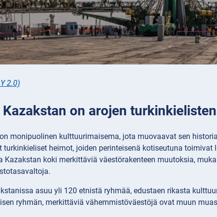
Y 2.0)
: Kazakstan on arojen turkinkielist
on monipuolinen kulttuurimaisema, jota muovaavat sen historia ja
 turkinkieliset heimot, joiden perinteisenä kotiseutuna toimiva
a Kazakstan koki merkittäviä väestörakenteen muutoksia, mukaan
stotasavaltoja.
tanissa asuu yli 120 etnistä ryhmää, edustaen rikasta kulttuuri-
sen ryhmän, merkittäviä vähemmistöväestöjä ovat muun muassa ve