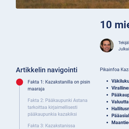
10 mie
Tekijä
Julka
Artikkelin navigointi
Pikainfoa Kaz
Väkiluk
Fakta 1: Kazakstanilla on pisin
Viralline
maaraja
Pääkaup
Fakta 2: Pääkaupunki Astana
Valuutta
tarkoittaa kirjaimellisesti
Hallitu
pääkaupunkia kazakiksi
Pääasial
Maantie
Fakta 3: Kazakstanissa