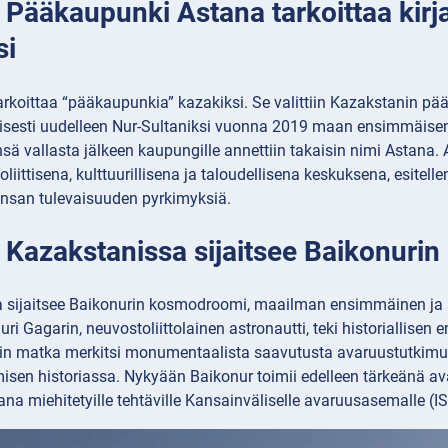
: Pääkaupunki Astana tarkoittaa kirj
si
arkoittaa “pääkaupunkia” kazakiksi. Se valittiin Kazakstanin 
llisesti uudelleen Nur-Sultaniksi vuonna 2019 maan ensimmäisen
sä vallasta jälkeen kaupungille annettiin takaisin nimi Astana. 
liittisena, kulttuurillisena ja taloudellisena keskuksena, esitell
kansan tulevaisuuden pyrkimyksiä.
: Kazakstanissa sijaitsee Baikonur
 sijaitsee Baikonurin kosmodroomi, maailman ensimmäinen ja 
uri Gagarin, neuvostoliittolainen astronautti, teki historiallis
in matka merkitsi monumentaalista saavutusta avaruustutkimuk
isen historiassa. Nykyään Baikonur toimii edelleen tärkeänä av
a miehitetyille tehtäville Kansainväliselle avaruusasemalle (ISS) j