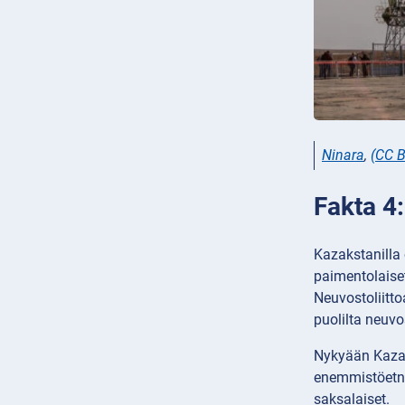
Ninara
,
(CC B
Fakta 4
Kazakstanilla 
paimentolaiset
Neuvostoliitto
puolilta neuvo
Nykyään Kazaks
enemmistöetni
saksalaiset.