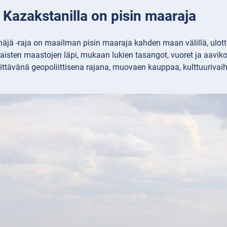
 Kazakstanilla on pisin maaraja
äjä -raja on maailman pisin maaraja kahden maan välillä, ulott
ilaisten maastojen läpi, mukaan lukien tasangot, vuoret ja aavik
ittävänä geopoliittisena rajana, muovaen kauppaa, kulttuurivai