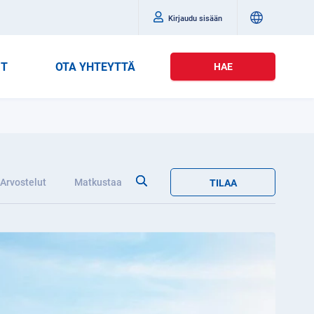
Kirjaudu sisään
IT
OTA YHTEYTTÄ
HAE
Arvostelut
Matkustaa
TILAA