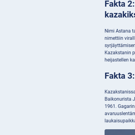
Fakta 2
kazakik
Nimi Astana t
nimettiin vira
syrjäyttämisen
Kazakstanin po
heijastellen 
Fakta 3
Kazakstanissa
Baikonurista J
1961. Gagarin
avaruuslentäm
laukaisupaikkan