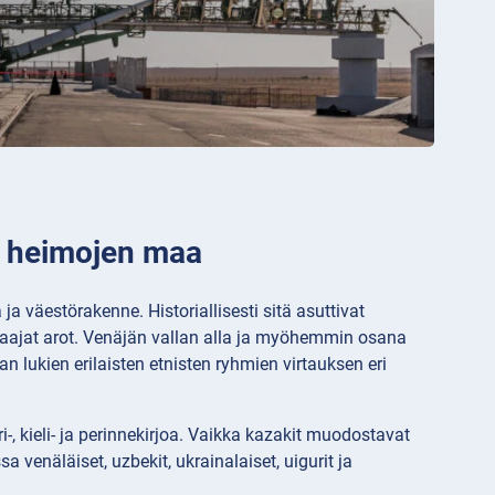
en heimojen maa
 väestörakenne. Historiallisesti sitä asuttivat
t laajat arot. Venäjän vallan alla ja myöhemmin osana
 lukien erilaisten etnisten ryhmien virtauksen eri
, kieli- ja perinnekirjoa. Vaikka kazakit muodostavat
näläiset, uzbekit, ukrainalaiset, uigurit ja