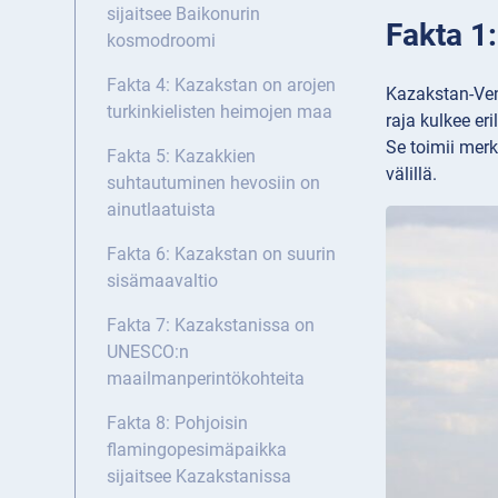
sijaitsee Baikonurin
Fakta 1:
kosmodroomi
Fakta 4: Kazakstan on arojen
Kazakstan-Ven
turkinkielisten heimojen maa
raja kulkee er
Se toimii merk
Fakta 5: Kazakkien
välillä.
suhtautuminen hevosiin on
ainutlaatuista
Fakta 6: Kazakstan on suurin
sisämaavaltio
Fakta 7: Kazakstanissa on
UNESCO:n
maailmanperintökohteita
Fakta 8: Pohjoisin
flamingopesimäpaikka
sijaitsee Kazakstanissa