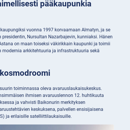
aimellisesti pääkaupunkia
pääkaupungiksi vuonna 1997 korvaamaan Almatyn, ja se
 presidentin, Nursultan Nazarbajevin, kunniaksi. Hänen
Astana on maan toiseksi väkirikkain kaupunki ja toimii
en modernia arkkitehtuuria ja infrastruktuuria sekä
in kosmodroomi
suurin toiminnassa oleva avaruuslaukaisukeskus.
en ensimmäisen ihmisen avaruuslennon 12. huhtikuuta
sessa ja vahvisti Baikonurin merkityksen
aruustehtävien keskuksena, palvellen ensisijaisena
a erilaisille satelliittilaukaisuille.