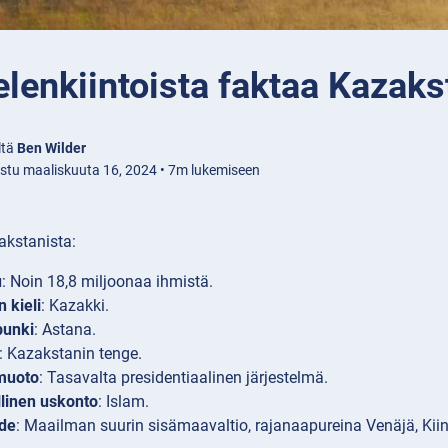
lenkiintoista faktaa Kazaks
ltä
Ben Wilder
istu maaliskuuta 16, 2024 • 7m lukemiseen
akstanista:
u
: Noin 18,8 miljoonaa ihmistä.
n kieli
: Kazakki.
unki
: Astana.
: Kazakstanin tenge.
smuoto
: Tasavalta presidentiaalinen järjestelmä.
linen uskonto
: Islam.
de
: Maailman suurin sisämaavaltio, rajanaapureina Venäjä, Kiin