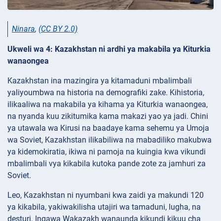
Ninara
,
(CC BY 2.0)
Ukweli wa 4: Kazakhstan ni ardhi ya makabila ya Kiturkia
wanaongea
Kazakhstan ina mazingira ya kitamaduni mbalimbali
yaliyoumbwa na historia na demografiki zake. Kihistoria,
ilikaaliwa na makabila ya kihama ya Kiturkia wanaongea,
na nyanda kuu zikitumika kama makazi yao ya jadi. Chini
ya utawala wa Kirusi na baadaye kama sehemu ya Umoja
wa Soviet, Kazakhstan ilikabiliwa na mabadiliko makubwa
ya kidemokiratia, ikiwa ni pamoja na kuingia kwa vikundi
mbalimbali vya kikabila kutoka pande zote za jamhuri za
Soviet.
Leo, Kazakhstan ni nyumbani kwa zaidi ya makundi 120
ya kikabila, yakiwakilisha utajiri wa tamaduni, lugha, na
desturi. Ingawa Wakazakh wanaunda kikundi kikuu cha