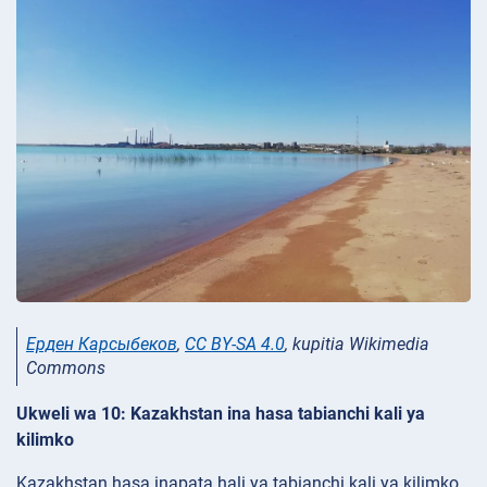
Ерден Карсыбеков
,
CC BY-SA 4.0
, kupitia Wikimedia
Commons
Ukweli wa 10: Kazakhstan ina hasa tabianchi kali ya
kilimko
Kazakhstan hasa inapata hali ya tabianchi kali ya kilimko