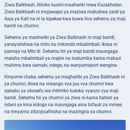
Ziwa Balkhash, lililoko kusini-mashariki mwa Kazakhstan.
Ziwa Balkhash ni mojawapo ya maziwa makubwa zaidi ya
Asia ya Kati na ni la kipekee kwa kuwa lina sehemu za maji
baridi na chumvi.
Sehemu ya mashariki ya Ziwa Balkhash ni maji baridi,
yanayolishwa na mito na mikondo mbalimbali, ikiwa ni
pamoja na Mto Ili. Sehemu hii ya maji baridi inaungaga
maisha mbalimbali ya majini na inatumika kama makazi
muhimu kwa samaki, ndege, na wanyamapori wengine.
Kinyume chake, sehemu ya magharibi ya Ziwa Balkhash ni
ya chumvi, ikiwa na viwango vya juu vya chumvi kwa
sababu ya ukosefu wa mtiririko kutoka vyanzo vya maji
baridi. Sehemu hii ya chumvi ya ziwa ni kama bahari ya
ndani ya kina kidogo na inaungaga aina tofauti za mmea
na mnyama zilizojisafirisha na mazingira ya chumvi.