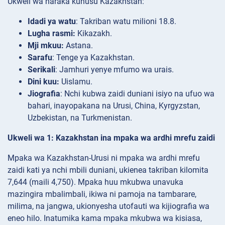
Ukweli wa haraka kuhusu Kazakhstan:
Idadi ya watu
: Takriban watu milioni 18.8.
Lugha rasmi:
Kikazakh.
Mji mkuu:
Astana.
Sarafu
: Tenge ya Kazakhstan.
Serikali
: Jamhuri yenye mfumo wa urais.
Dini kuu:
Uislamu.
Jiografia
: Nchi kubwa zaidi duniani isiyo na ufuo wa
bahari, inayopakana na Urusi, China, Kyrgyzstan,
Uzbekistan, na Turkmenistan.
Ukweli wa 1: Kazakhstan ina mpaka wa ardhi mrefu zaidi
Mpaka wa Kazakhstan-Urusi ni mpaka wa ardhi mrefu
zaidi kati ya nchi mbili duniani, ukienea takriban kilomita
7,644 (maili 4,750). Mpaka huu mkubwa unavuka
mazingira mbalimbali, ikiwa ni pamoja na tambarare,
milima, na jangwa, ukionyesha utofauti wa kijiografia wa
eneo hilo. Inatumika kama mpaka mkubwa wa kisiasa,