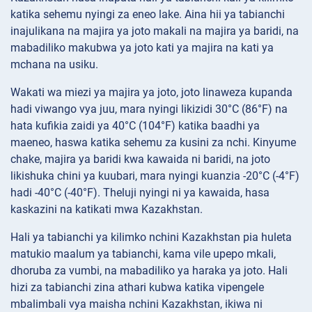
katika sehemu nyingi za eneo lake. Aina hii ya tabianchi
inajulikana na majira ya joto makali na majira ya baridi, na
mabadiliko makubwa ya joto kati ya majira na kati ya
mchana na usiku.
Wakati wa miezi ya majira ya joto, joto linaweza kupanda
hadi viwango vya juu, mara nyingi likizidi 30°C (86°F) na
hata kufikia zaidi ya 40°C (104°F) katika baadhi ya
maeneo, haswa katika sehemu za kusini za nchi. Kinyume
chake, majira ya baridi kwa kawaida ni baridi, na joto
likishuka chini ya kuubari, mara nyingi kuanzia -20°C (-4°F)
hadi -40°C (-40°F). Theluji nyingi ni ya kawaida, hasa
kaskazini na katikati mwa Kazakhstan.
Hali ya tabianchi ya kilimko nchini Kazakhstan pia huleta
matukio maalum ya tabianchi, kama vile upepo mkali,
dhoruba za vumbi, na mabadiliko ya haraka ya joto. Hali
hizi za tabianchi zina athari kubwa katika vipengele
mbalimbali vya maisha nchini Kazakhstan, ikiwa ni