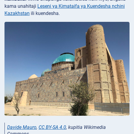
kama unahitaji
Leseni ya Kimataifa ya Kuendesha nchini
Kazakhstan
ili kuendesha.
Davide Mauro
,
CC BY-SA 4.0
, kupitia Wikimedia
Commons