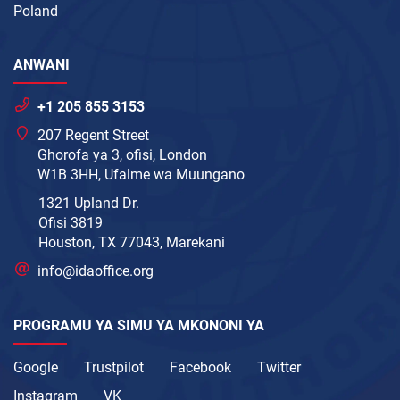
Poland
ANWANI
+1 205 855 3153
207 Regent Street
Ghorofa ya 3, ofisi, London
W1B 3HH, Ufalme wa Muungano
1321 Upland Dr.
Ofisi 3819
Houston, TX 77043, Marekani
info@idaoffice.org
PROGRAMU YA SIMU YA MKONONI YA
Google
Trustpilot
Facebook
Twitter
Instagram
VK