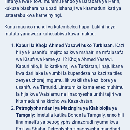
lilifanya iwe kitovu muhimu kando ya Barabara ya Hariri,
kukuza biashara na ubadilishanaji wa kitamaduni kati ya
ustaarabu kwa karne nyingi.
Kuna maeneo mengi ya kutembelea hapa. Lakini haya
matatu yanaweza kuhesabiwa kuwa makuu:
Kaburi la Khoja Ahmed Yasawi huko Turkistan:
Kazi
hii ya kiusanifu imejitolea kwa mshairi na mfalasafa
wa Kisufi wa karne ya 12 Khoja Ahmed Yasawi.
Kaburi hilo, lililo katika mji wa Turkistan, linajulikana
kwa dari lake la vumbi la kupendeza na kazi za tiles
zenye uchoraji mgumu, likiwakilisha kazi bora ya
usanifu wa Timurid. Linatumika kama eneo muhimu
la hija kwa Waislamu na linaonyesha urithi tajiri wa
kitamaduni na kiroho wa Kazakhstan.
Petroglyphs ndani ya Mazingira ya Kiakiolojia ya
Tamgaly:
Imetulia katika Bonde la Tamgaly, eneo hili
lina maelfu ya petroglyphs zinazorudi nyuma kwa
Enzi ya Shaba. Petroglyphs zinaonyesha mandhari