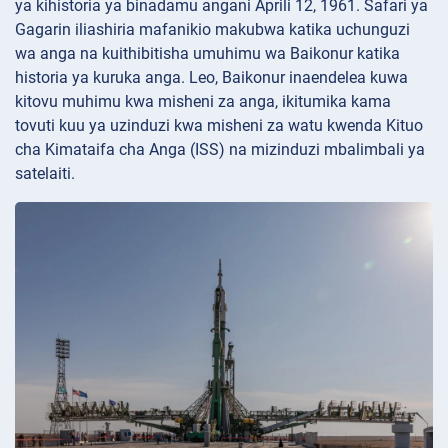
ya kihistoria ya binadamu angani Aprili 12, 1961. Safari ya
Gagarin iliashiria mafanikio makubwa katika uchunguzi
wa anga na kuithibitisha umuhimu wa Baikonur katika
historia ya kuruka anga. Leo, Baikonur inaendelea kuwa
kitovu muhimu kwa misheni za anga, ikitumika kama
tovuti kuu ya uzinduzi kwa misheni za watu kwenda Kituo
cha Kimataifa cha Anga (ISS) na mizinduzi mbalimbali ya
satelaiti.