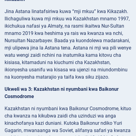
Jina Astana linatafsiriwa kuwa “mji mkuu” kwa Kikazakh.
Ilichaguliwa kuwa mji mkuu wa Kazakhstan mnamo 1997,
ikichukua nafasi ya Almaty, na rasmi ikaitwa Nur-Sultan
mnamo 2019 kwa heshima ya rais wa kwanza wa nchi,
Nursultan Nazarbayev. Baada ya kuondolewa madarakani,
mji ulipewa jina la Astana tena. Astana ni mji wa pili wenye
watu wengi zaidi nchini na inatumika kama kitovu cha
kisiasa, kitamaduni na kiuchumi cha Kazakhstan,
ikionyesha usanifu wa kisasa wa ujenzi na miundombinu
na kuonyesha matarajio ya taifa kwa siku zijazo.
Ukweli wa 3: Kazakhstan ni nyumbani kwa Baikonur
Cosmodrome
Kazakhstan ni nyumbani kwa Baikonur Cosmodrome, kituo
cha kwanza na kikubwa zaidi cha uzinduzi wa anga
kinachofanya kazi duniani. Kutoka Baikonur ndiko Yuri
Gagarin, mwanaanga wa Soviet, alifanya safari ya kwanza