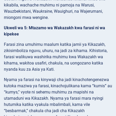
kikabila, wachache muhimu ni pamoja na Warusi,
Wauzbekistani, Waukraine, Wauighuri, na Wajerumani,
miongoni mwa wengine.
Ukweli wa 5: Mtazamo wa Wakazakh kwa farasi ni wa
kipekee
Farasi zina umuhimu maalum katika jamii ya Kikazakh,
zikisimboliza nguvu, uhuru, na jadi za kihama. Kihistoria,
farasi walikuwa washirika muhimu kwa Wakazakh wa
kihama, wakitoa usafiri, chakula, na uongozano katika
nyanda kuu za Asia ya Kati.
Nyama ya farasi na kinywaji cha jadi kinachotengenezwa
kutoka maziwa ya farasi, kinachojulikana kama “kumis” au
“kumys,” vyote ni sehemu muhimu za mapishi na
utamaduni wa Kikazakh. Nyama ya farasi mara nyingi
hutumika katika vyakula mbalimbali, kama vile
“besbarmak,” chakula cha jadi cha Kikazakh