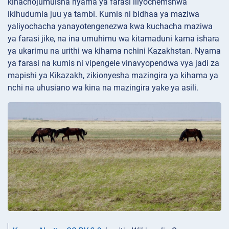
kinachojumuisha nyama ya farasi iliyochemshwa
ikihudumia juu ya tambi. Kumis ni bidhaa ya maziwa
yaliyochacha yanayotengenezwa kwa kuchacha maziwa
ya farasi jike, na ina umuhimu wa kitamaduni kama ishara
ya ukarimu na urithi wa kihama nchini Kazakhstan. Nyama
ya farasi na kumis ni vipengele vinavyopendwa vya jadi za
mapishi ya Kikazakh, zikionyesha mazingira ya kihama ya
nchi na uhusiano wa kina na mazingira yake ya asili.