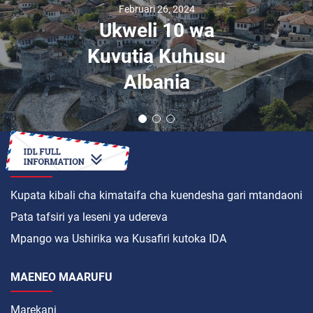
Februari 26, 2024
Ukweli 10 wa
Kuvutia Kuhusu
Albania
JINSI YA
Kupata kibali cha kimataifa cha kuendesha gari mtandaoni
Pata tafsiri ya leseni ya udereva
Mpango wa Ushirika wa Kusafiri kutoka IDA
MAENEO MAARUFU
Marekani