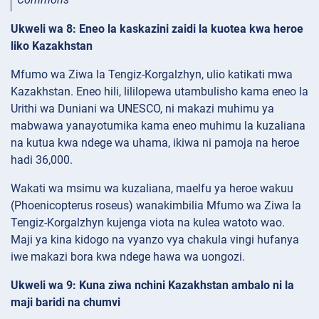
Ukweli wa 8: Eneo la kaskazini zaidi la kuotea kwa heroe
liko Kazakhstan
Mfumo wa Ziwa la Tengiz-Korgalzhyn, ulio katikati mwa
Kazakhstan. Eneo hili, lililopewa utambulisho kama eneo la
Urithi wa Duniani wa UNESCO, ni makazi muhimu ya
mabwawa yanayotumika kama eneo muhimu la kuzaliana
na kutua kwa ndege wa uhama, ikiwa ni pamoja na heroe
hadi 36,000.
Wakati wa msimu wa kuzaliana, maelfu ya heroe wakuu
(Phoenicopterus roseus) wanakimbilia Mfumo wa Ziwa la
Tengiz-Korgalzhyn kujenga viota na kulea watoto wao.
Maji ya kina kidogo na vyanzo vya chakula vingi hufanya
iwe makazi bora kwa ndege hawa wa uongozi.
Ukweli wa 9: Kuna ziwa nchini Kazakhstan ambalo ni la
maji baridi na chumvi