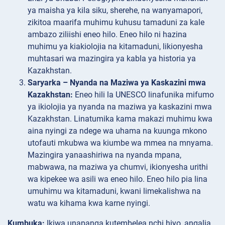
ya maisha ya kila siku, sherehe, na wanyamapori,
zikitoa maarifa muhimu kuhusu tamaduni za kale
ambazo ziliishi eneo hilo. Eneo hilo ni hazina
muhimu ya kiakiolojia na kitamaduni, likionyesha
muhtasari wa mazingira ya kabla ya historia ya
Kazakhstan.
Saryarka – Nyanda na Maziwa ya Kaskazini mwa
Kazakhstan:
Eneo hili la UNESCO linafunika mifumo
ya ikiolojia ya nyanda na maziwa ya kaskazini mwa
Kazakhstan. Linatumika kama makazi muhimu kwa
aina nyingi za ndege wa uhama na kuunga mkono
utofauti mkubwa wa kiumbe wa mmea na mnyama.
Mazingira yanaashiriwa na nyanda mpana,
mabwawa, na maziwa ya chumvi, ikionyesha urithi
wa kipekee wa asili wa eneo hilo. Eneo hilo pia lina
umuhimu wa kitamaduni, kwani limekalishwa na
watu wa kihama kwa karne nyingi.
Kumbuka:
Ikiwa unapanga kutembelea nchi hiyo, angalia