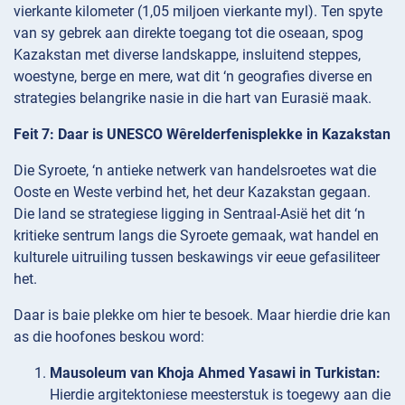
vierkante kilometer (1,05 miljoen vierkante myl). Ten spyte
van sy gebrek aan direkte toegang tot die oseaan, spog
Kazakstan met diverse landskappe, insluitend steppes,
woestyne, berge en mere, wat dit ‘n geografies diverse en
strategies belangrike nasie in die hart van Eurasië maak.
Feit 7: Daar is UNESCO Wêrelderfenisplekke in Kazakstan
Die Syroete, ‘n antieke netwerk van handelsroetes wat die
Ooste en Weste verbind het, het deur Kazakstan gegaan.
Die land se strategiese ligging in Sentraal-Asië het dit ‘n
kritieke sentrum langs die Syroete gemaak, wat handel en
kulturele uitruiling tussen beskawings vir eeue gefasiliteer
het.
Daar is baie plekke om hier te besoek. Maar hierdie drie kan
as die hoofones beskou word:
Mausoleum van Khoja Ahmed Yasawi in Turkistan:
Hierdie argitektoniese meesterstuk is toegewy aan die