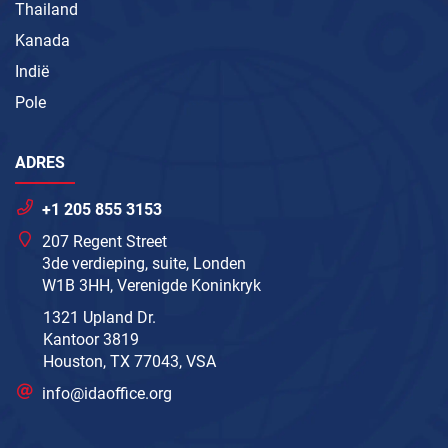
Thailand
Kanada
Indië
Pole
ADRES
+1 205 855 3153
207 Regent Street
3de verdieping, suite, Londen
W1B 3HH, Verenigde Koninkryk
1321 Upland Dr.
Kantoor 3819
Houston, TX 77043, VSA
info@idaoffice.org