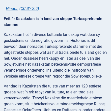
Ninara
,
(CC BY 2.0)
Feit 4: Kazakstan is ‘n land van steppe Turkssprekende
stamme
Kazakstan het ‘n diverse kulturele landskap wat deur sy
geskiedenis en demografie gevorm is. Histories is dit
bewoon deur nomades Turkssprekende stamme, met die
uitgestrekte steppes wat as hul tradisionele tuisland gedien
het. Onder Russiese heerskappy en later as deel van die
Sowjet-Unie het Kazakstan betekenisvolle demografiese
veranderinge ondervind, insluitend die instroom van
verskeie etniese groepe van regoor die Sowjet-republieke.
Vandag is Kazakstan die tuiste van meer as 120 etniese
groepe, wat ‘n ryk tapyt van kulture, tale en tradisies
verteenwoordig. Terwyl Kazakse die meerderheid etniese
groep vorm, sluit betekenisvolle minderheidsgroepe Russe,
Oesbekke, Oekraïners, Uighurs en Duitsers in, onder andere.