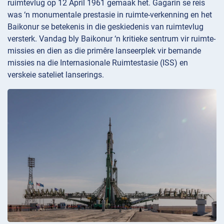
ruimtevlug op 12 April 1961 gemaak het. Gagarin se reis
was ‘n monumentale prestasie in ruimte-verkenning en het
Baikonur se betekenis in die geskiedenis van ruimtevlug
versterk. Vandag bly Baikonur ‘n kritieke sentrum vir ruimte-
missies en dien as die primêre lanseerplek vir bemande
missies na die Internasionale Ruimtestasie (ISS) en
verskeie sateliet lanserings.