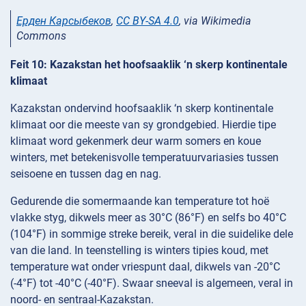
Ерден Карсыбеков
,
CC BY-SA 4.0
, via Wikimedia
Commons
Feit 10: Kazakstan het hoofsaaklik ‘n skerp kontinentale
klimaat
Kazakstan ondervind hoofsaaklik ‘n skerp kontinentale
klimaat oor die meeste van sy grondgebied. Hierdie tipe
klimaat word gekenmerk deur warm somers en koue
winters, met betekenisvolle temperatuurvariasies tussen
seisoene en tussen dag en nag.
Gedurende die somermaande kan temperature tot hoë
vlakke styg, dikwels meer as 30°C (86°F) en selfs bo 40°C
(104°F) in sommige streke bereik, veral in die suidelike dele
van die land. In teenstelling is winters tipies koud, met
temperature wat onder vriespunt daal, dikwels van -20°C
(-4°F) tot -40°C (-40°F). Swaar sneeval is algemeen, veral in
noord- en sentraal-Kazakstan.