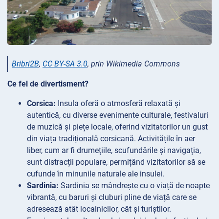
Bribri2B
,
CC BY-SA 3.0
, prin Wikimedia Commons
Ce fel de divertisment?
Corsica:
Insula oferă o atmosferă relaxată și
autentică, cu diverse evenimente culturale, festivaluri
de muzică și piețe locale, oferind vizitatorilor un gust
din viața tradițională corsicană. Activitățile în aer
liber, cum ar fi drumețiile, scufundările și navigația,
sunt distracții populare, permițând vizitatorilor să se
cufunde în minunile naturale ale insulei.
Sardinia:
Sardinia se mândrește cu o viață de noapte
vibrantă, cu baruri și cluburi pline de viață care se
adresează atât localnicilor, cât și turiștilor.