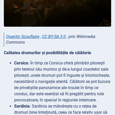
Quentin Scouflaire
,
CC BY-SA 3.0
, prin Wikimedia
Commons
Calitatea drumurilor și posibilitățile de călătorie
Corsica:
În timp ce Corsica oferă plimbări pitorești
prin terenul său muntos și de-a lungul coastelor sale
pitorești, unele drumuri pot fi înguste și întortocheate,
necesitând o navigație atentă. Călătorii se pot bucura
de priveliștile panoramice ale insulei în timp ce
conduc, dar este esențial să fii pregătit pentru rute
provocatoare, în special în regiunile interioare.
Sardinia:
Sardinia se mândrește cu o rețea de
drumuri bine întreținută, ceea ce face relativ ușor să