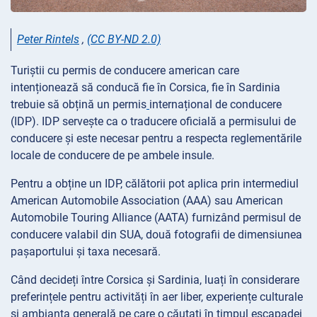
Peter Rintels
,
(CC BY-ND 2.0)
Turiștii cu permis de conducere american care
intenționează să conducă fie în Corsica, fie în Sardinia
trebuie să obțină un permis
internațional de conducere
(IDP). IDP servește ca o traducere oficială a permisului de
conducere și este necesar pentru a respecta reglementările
locale de conducere de pe ambele insule.
Pentru a obține un IDP, călătorii pot aplica prin intermediul
American Automobile Association (AAA) sau American
Automobile Touring Alliance (AATA) furnizând permisul de
conducere valabil din SUA, două fotografii de dimensiunea
pașaportului și taxa necesară.
Când decideți între Corsica și Sardinia, luați în considerare
preferințele pentru activități în aer liber, experiențe culturale
și ambianța generală pe care o căutați în timpul escapadei