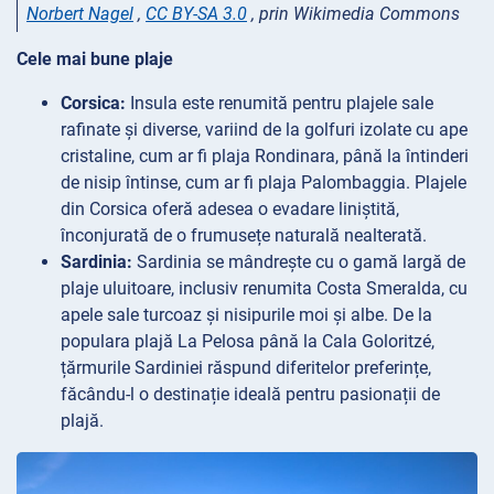
Norbert Nagel
,
CC BY-SA 3.0
, prin Wikimedia Commons
Cele mai bune plaje
Corsica:
Insula este renumită pentru plajele sale
rafinate și diverse, variind de la golfuri izolate cu ape
cristaline, cum ar fi plaja Rondinara, până la întinderi
de nisip întinse, cum ar fi plaja Palombaggia. Plajele
din Corsica oferă adesea o evadare liniștită,
înconjurată de o frumusețe naturală nealterată.
Sardinia:
Sardinia se mândrește cu o gamă largă de
plaje uluitoare, inclusiv renumita Costa Smeralda, cu
apele sale turcoaz și nisipurile moi și albe. De la
populara plajă La Pelosa până la Cala Goloritzé,
țărmurile Sardiniei răspund diferitelor preferințe,
făcându-l o destinație ideală pentru pasionații de
plajă.