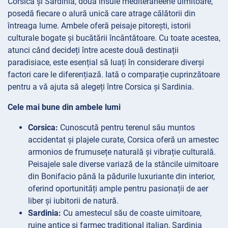
Corsica și Sardinia, două insule mediteraneene uimitoare,
posedă fiecare o alură unică care atrage călătorii din
întreaga lume. Ambele oferă peisaje pitorești, istorii
culturale bogate și bucătării încântătoare. Cu toate acestea,
atunci când decideți între aceste două destinații
paradisiace, este esențial să luați în considerare diverși
factori care le diferențiază. Iată o comparație cuprinzătoare
pentru a vă ajuta să alegeți între Corsica și Sardinia.
Cele mai bune din ambele lumi
Corsica:
Cunoscută pentru terenul său muntos
accidentat și plajele curate, Corsica oferă un amestec
armonios de frumusețe naturală și vibrație culturală.
Peisajele sale diverse variază de la stâncile uimitoare
din Bonifacio până la pădurile luxuriante din interior,
oferind oportunități ample pentru pasionații de aer
liber și iubitorii de natură.
Sardinia:
Cu amestecul său de coaste uimitoare,
ruine antice și farmec tradițional italian, Sardinia