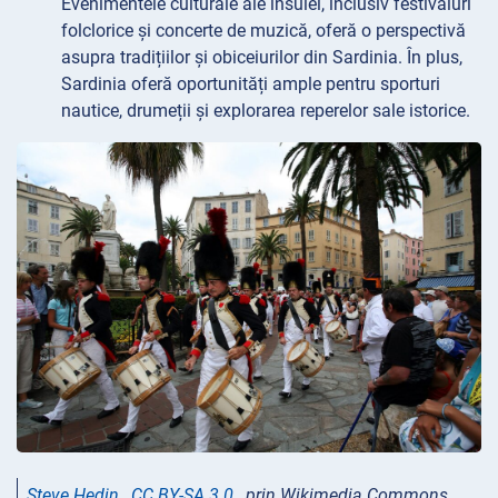
Evenimentele culturale ale insulei, inclusiv festivaluri
folclorice și concerte de muzică, oferă o perspectivă
asupra tradițiilor și obiceiurilor din Sardinia. În plus,
Sardinia oferă oportunități ample pentru sporturi
nautice, drumeții și explorarea reperelor sale istorice.
Steve Hedin
,
CC BY-SA 3.0
, prin Wikimedia Commons