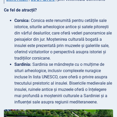
Ce fel de atracții?
Corsica:
Corsica este renumită pentru cetățile sale
istorice, siturile arheologice antice și satele pitorești
din vârful dealurilor, care oferă vederi panoramice ale
peisajelor din jur. Moștenirea culturală bogată a
insulei este prezentată prin muzeele și galeriile sale,
oferind vizitatorilor o perspectivă asupra istoriei și
tradițiilor corsicane.
Sardinia:
Sardinia se mândrește cu o mulțime de
situri arheologice, inclusiv complexele nuragice
incluse în lista UNESCO, care oferă o privire asupra
trecutului preistoric al insulei. Bisericile medievale ale
insulei, ruinele antice și muzeele oferă o înțelegere
mai profundă a moștenirii culturale a Sardiniei și a
influenței sale asupra regiunii mediteraneene.