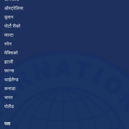
ऑस्ट्रेलिया
यूनान
पोर्टो रीको
माल्टा
स्पेन
मेक्सिको
इटली
फ़्रान्स
थाईलैण्ड
कनाडा
भारत
पोलैंड
पता