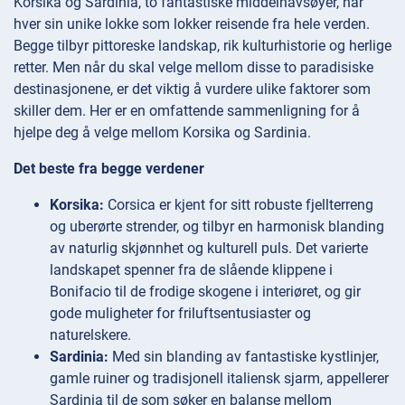
Korsika og Sardinia, to fantastiske middelhavsøyer, har
hver sin unike lokke som lokker reisende fra hele verden.
Begge tilbyr pittoreske landskap, rik kulturhistorie og herlige
retter. Men når du skal velge mellom disse to paradisiske
destinasjonene, er det viktig å vurdere ulike faktorer som
skiller dem. Her er en omfattende sammenligning for å
hjelpe deg å velge mellom Korsika og Sardinia.
Det beste fra begge verdener
Korsika:
Corsica er kjent for sitt robuste fjellterreng
og uberørte strender, og tilbyr en harmonisk blanding
av naturlig skjønnhet og kulturell puls. Det varierte
landskapet spenner fra de slående klippene i
Bonifacio til de frodige skogene i interiøret, og gir
gode muligheter for friluftsentusiaster og
naturelskere.
Sardinia:
Med sin blanding av fantastiske kystlinjer,
gamle ruiner og tradisjonell italiensk sjarm, appellerer
Sardinia til de som søker en balanse mellom