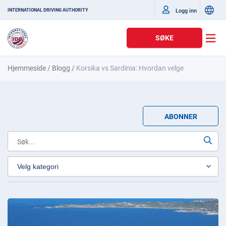
Logg inn
INTERNATIONAL DRIVING AUTHORITY
SØKE
Hjemmeside
/
Blogg
/
Korsika vs Sardinia: Hvordan velge
ABONNER