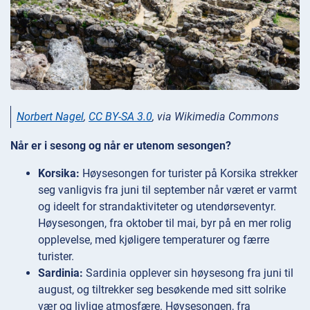
Norbert Nagel
,
CC BY-SA 3.0
, via Wikimedia Commons
Når er i sesong og når er utenom sesongen?
Korsika:
Høysesongen for turister på Korsika strekker
seg vanligvis fra juni til september når været er varmt
og ideelt for strandaktiviteter og utendørseventyr.
Høysesongen, fra oktober til mai, byr på en mer rolig
opplevelse, med kjøligere temperaturer og færre
turister.
Sardinia:
Sardinia opplever sin høysesong fra juni til
august, og tiltrekker seg besøkende med sitt solrike
vær og livlige atmosfære. Høysesongen, fra