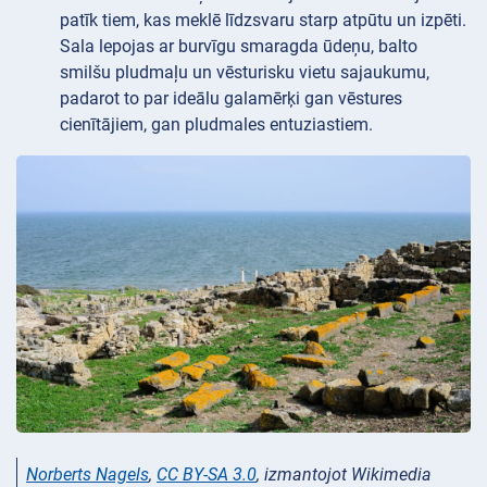
patīk tiem, kas meklē līdzsvaru starp atpūtu un izpēti.
Sala lepojas ar burvīgu smaragda ūdeņu, balto
smilšu pludmaļu un vēsturisku vietu sajaukumu,
padarot to par ideālu galamērķi gan vēstures
cienītājiem, gan pludmales entuziastiem.
Norberts Nagels
,
CC BY-SA 3.0
, izmantojot Wikimedia