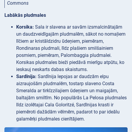
Commons
Labākās pludmales
Korsika:
Sala ir slavena ar savām izsmalcinātajām
un daudzveidīgajām pludmalēm, sākot no nomaļiem
līčiem ar kristāldzidru ūdeņiem, piemēram,
Rondinaras pludmali, līdz plašiem smilšainiem
posmiem, piemēram, Palombaggia pludmalei.
Korsikas pludmales bieži piedāvā mierīgu atpūtu, ko
ieskauj neskarts dabas skaistums.
Sardīnija:
Sardīnija lepojas ar daudzām elpu
aizraujošām pludmalēm, tostarp slaveno Costa
Smeralda ar tirkīzzilajiem ūdeņiem un maigajām,
baltajām smiltīm. No populārās La Pelosa pludmales
līdz izolētajai Cala Goloritzé, Sardīnijas krasti ir
piemēroti dažādām vēlmēm, padarot to par ideālu
galamērķi pludmales cienītājiem.