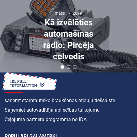
maijs 17, 2019
Kā izvēlēties
automašīnas
radio: Pircēja
ceļvedis
KĀ
saņemt starptautisko braukšanas atļauju tiešsaistē
Saņemiet autovadītāja apliecības tulkojumu
Ceļojuma partneru programma no IDA
POPULĀRI GALAMĒRĶI