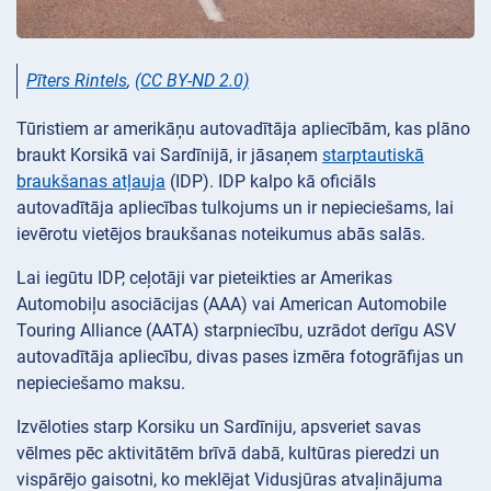
Pīters Rintels
,
(CC BY-ND 2.0)
Tūristiem ar amerikāņu autovadītāja apliecībām, kas plāno
braukt Korsikā vai Sardīnijā, ir jāsaņem
starptautiskā
braukšanas atļauja
(IDP). IDP kalpo kā oficiāls
autovadītāja apliecības tulkojums un ir nepieciešams, lai
ievērotu vietējos braukšanas noteikumus abās salās.
Lai iegūtu IDP, ceļotāji var pieteikties ar Amerikas
Automobiļu asociācijas (AAA) vai American Automobile
Touring Alliance (AATA) starpniecību, uzrādot derīgu ASV
autovadītāja apliecību, divas pases izmēra fotogrāfijas un
nepieciešamo maksu.
Izvēloties starp Korsiku un Sardīniju, apsveriet savas
vēlmes pēc aktivitātēm brīvā dabā, kultūras pieredzi un
vispārējo gaisotni, ko meklējat Vidusjūras atvaļinājuma