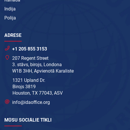
Indija
Polija
ADRESE
+1 205 855 3153
207 Regent Street
3. stāvs, birojs, Londona
W1B 3HH, Apvienotā Karaliste
1321 Upland Dr.
Birojs 3819
Houston, TX 77043, ASV
info@idaoffice.org
MŪSU SOCIĀLIE TĪKLI