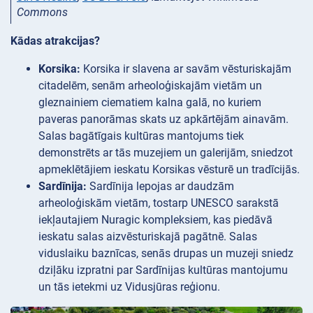
Commons
Kādas atrakcijas?
Korsika:
Korsika ir slavena ar savām vēsturiskajām
citadelēm, senām arheoloģiskajām vietām un
gleznainiem ciematiem kalna galā, no kuriem
paveras panorāmas skats uz apkārtējām ainavām.
Salas bagātīgais kultūras mantojums tiek
demonstrēts ar tās muzejiem un galerijām, sniedzot
apmeklētājiem ieskatu Korsikas vēsturē un tradīcijās.
Sardīnija:
Sardīnija lepojas ar daudzām
arheoloģiskām vietām, tostarp UNESCO sarakstā
iekļautajiem Nuragic kompleksiem, kas piedāvā
ieskatu salas aizvēsturiskajā pagātnē. Salas
viduslaiku baznīcas, senās drupas un muzeji sniedz
dziļāku izpratni par Sardīnijas kultūras mantojumu
un tās ietekmi uz Vidusjūras reģionu.