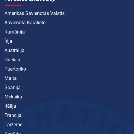
Amerikas Savienotās Valstis
Apvienotā Karaliste
Rumānija
Īrija
Austrālija
Grieķija
Puertoriko
Malta
Spānija
Meksika
Itālija
Francija
Taizeme
Kanāda