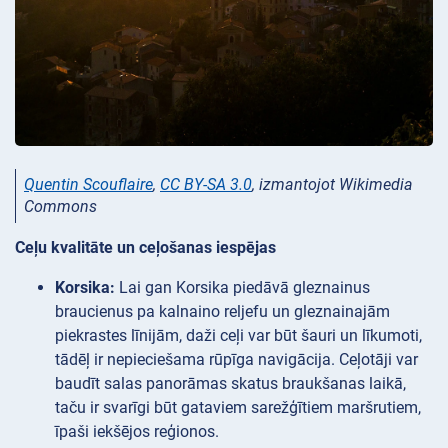
Quentin Scouflaire
,
CC BY-SA 3.0
, izmantojot Wikimedia
Commons
Ceļu kvalitāte un ceļošanas iespējas
Korsika:
Lai gan Korsika piedāvā gleznainus
braucienus pa kalnaino reljefu un gleznainajām
piekrastes līnijām, daži ceļi var būt šauri un līkumoti,
tādēļ ir nepieciešama rūpīga navigācija. Ceļotāji var
baudīt salas panorāmas skatus braukšanas laikā,
taču ir svarīgi būt gataviem sarežģītiem maršrutiem,
īpaši iekšējos reģionos.