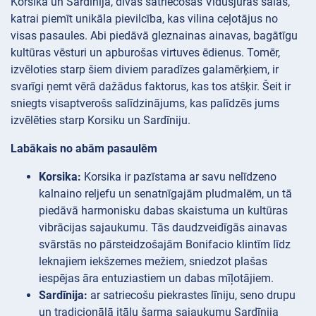
Korsika un Sardīnija, divas satriecošas Vidusjūras salas,
katrai piemīt unikāla pievilcība, kas vilina ceļotājus no
visas pasaules. Abi piedāvā gleznainas ainavas, bagātīgu
kultūras vēsturi un apburošas virtuves ēdienus. Tomēr,
izvēloties starp šiem diviem paradīzes galamērķiem, ir
svarīgi ņemt vērā dažādus faktorus, kas tos atšķir. Šeit ir
sniegts visaptverošs salīdzinājums, kas palīdzēs jums
izvēlēties starp Korsiku un Sardīniju.
Labākais no abām pasaulēm
Korsika:
Korsika ir pazīstama ar savu nelīdzeno
kalnaino reljefu un senatnīgajām pludmalēm, un tā
piedāvā harmonisku dabas skaistuma un kultūras
vibrācijas sajaukumu. Tās daudzveidīgās ainavas
svārstās no pārsteidzošajām Bonifacio klintīm līdz
leknajiem iekšzemes mežiem, sniedzot plašas
iespējas āra entuziastiem un dabas mīļotājiem.
Sardīnija:
ar satriecošu piekrastes līniju, seno drupu
un tradicionālā itāļu šarma sajaukumu Sardīnija