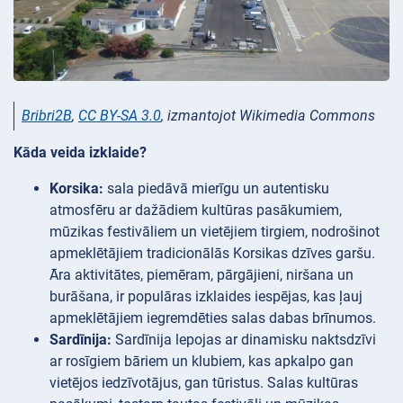
Bribri2B
,
CC BY-SA 3.0
, izmantojot Wikimedia Commons
Kāda veida izklaide?
Korsika:
sala piedāvā mierīgu un autentisku
atmosfēru ar dažādiem kultūras pasākumiem,
mūzikas festivāliem un vietējiem tirgiem, nodrošinot
apmeklētājiem tradicionālās Korsikas dzīves garšu.
Āra aktivitātes, piemēram, pārgājieni, niršana un
burāšana, ir populāras izklaides iespējas, kas ļauj
apmeklētājiem iegremdēties salas dabas brīnumos.
Sardīnija:
Sardīnija lepojas ar dinamisku naktsdzīvi
ar rosīgiem bāriem un klubiem, kas apkalpo gan
vietējos iedzīvotājus, gan tūristus. Salas kultūras