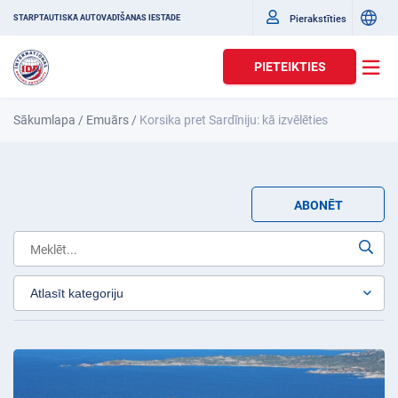
Pierakstīties
STARPTAUTISKĀ AUTOVADĪŠANAS IESTĀDE
PIETEIKTIES
Sākumlapa
/
Emuārs
/
Korsika pret Sardīniju: kā izvēlēties
ABONĒT