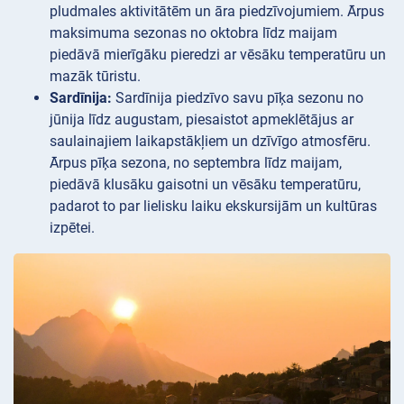
pludmales aktivitātēm un āra piedzīvojumiem. Ārpus
maksimuma sezonas no oktobra līdz maijam
piedāvā mierīgāku pieredzi ar vēsāku temperatūru un
mazāk tūristu.
Sardīnija:
Sardīnija piedzīvo savu pīķa sezonu no
jūnija līdz augustam, piesaistot apmeklētājus ar
saulainajiem laikapstākļiem un dzīvīgo atmosfēru.
Ārpus pīķa sezona, no septembra līdz maijam,
piedāvā klusāku gaisotni un vēsāku temperatūru,
padarot to par lielisku laiku ekskursijām un kultūras
izpētei.