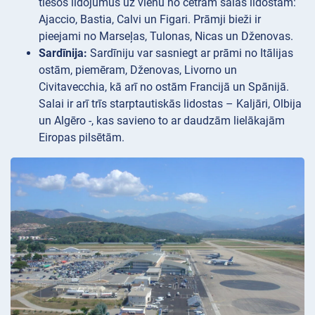
tiešos lidojumus uz vienu no četrām salas lidostām:
Ajaccio, Bastia, Calvi un Figari. Prāmji bieži ir
pieejami no Marseļas, Tulonas, Nicas un Dženovas.
Sardīnija:
Sardīniju var sasniegt ar prāmi no Itālijas
ostām, piemēram, Dženovas, Livorno un
Civitavecchia, kā arī no ostām Francijā un Spānijā.
Salai ir arī trīs starptautiskās lidostas – Kaljāri, Olbija
un Algēro -, kas savieno to ar daudzām lielākajām
Eiropas pilsētām.