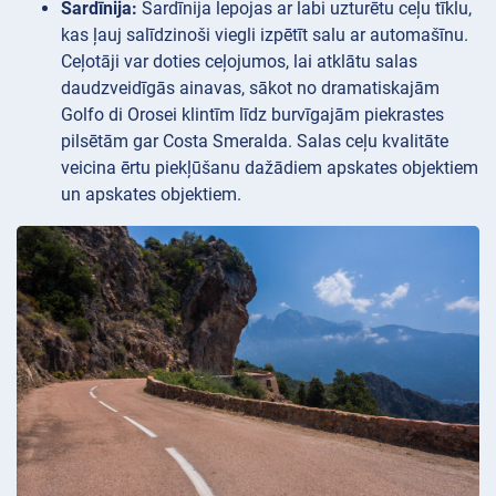
Sardīnija:
Sardīnija lepojas ar labi uzturētu ceļu tīklu,
kas ļauj salīdzinoši viegli izpētīt salu ar automašīnu.
Ceļotāji var doties ceļojumos, lai atklātu salas
daudzveidīgās ainavas, sākot no dramatiskajām
Golfo di Orosei klintīm līdz burvīgajām piekrastes
pilsētām gar Costa Smeralda. Salas ceļu kvalitāte
veicina ērtu piekļūšanu dažādiem apskates objektiem
un apskates objektiem.