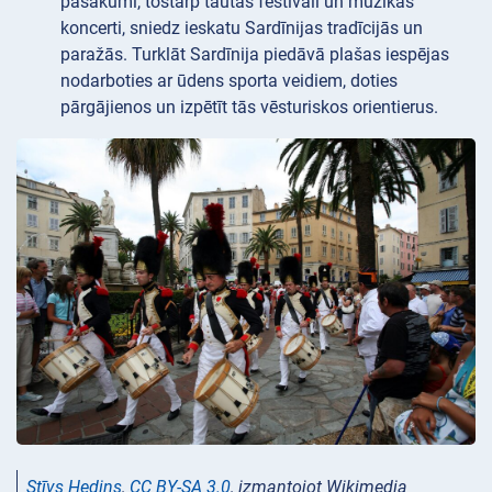
pasākumi, tostarp tautas festivāli un mūzikas
koncerti, sniedz ieskatu Sardīnijas tradīcijās un
paražās. Turklāt Sardīnija piedāvā plašas iespējas
nodarboties ar ūdens sporta veidiem, doties
pārgājienos un izpētīt tās vēsturiskos orientierus.
Stīvs Hedins
,
CC BY-SA 3.0
, izmantojot Wikimedia