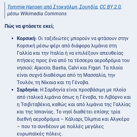
Tommie Hansen από Στοκχόλμη, Σουηδία
,
CC BY 2.0
,
μέσω Wikimedia Commons
Πώς να φτάσετε εκεί;
Κορσική:
Οι ταξιδιώτες μπορούν να φτάσουν στην
Κορσική μέσω φέρι από διάφορα λιμάνια στη
Γαλλία και την Ιταλία ή να επιλέξουν απευθείας
πτήσεις προς ένα από τα τέσσερα αεροδρόμια του
νησιού: Ajaccio, Bastia, Calvi και Figari. Τα πλοία
είναι συχνά διαθέσιμα από τη Μασσαλία, την
Τουλόν, τη Νίκαια και τη Γένοβα.
Σαρδηνία:
Η Σαρδηνία είναι προσβάσιμη με πλοίο
από ιταλικά λιμάνια όπως η Γένοβα, το Λιβόρνο και
η Τσιβιταβέκια, καθώς και από λιμάνια της Γαλλίας
και της Ισπανίας. Το νησί διαθέτει επίσης τρία
διεθνή αεροδρόμια – Κάλιαρι, Όλμπια και Αλγκέρο
– που το συνδέουν με πολλές μεγάλες
ευρωπαϊκές πόλεις.