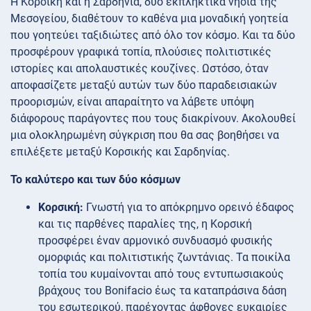
Η Κορσική και η Σαρδηνία, δύο εκπληκτικά νησιά της
Μεσογείου, διαθέτουν το καθένα μια μοναδική γοητεία
που γοητεύει ταξιδιώτες από όλο τον κόσμο. Και τα δύο
προσφέρουν γραφικά τοπία, πλούσιες πολιτιστικές
ιστορίες και απολαυστικές κουζίνες. Ωστόσο, όταν
αποφασίζετε μεταξύ αυτών των δύο παραδεισιακών
προορισμών, είναι απαραίτητο να λάβετε υπόψη
διάφορους παράγοντες που τους διακρίνουν. Ακολουθεί
μια ολοκληρωμένη σύγκριση που θα σας βοηθήσει να
επιλέξετε μεταξύ Κορσικής και Σαρδηνίας.
Το καλύτερο και των δύο κόσμων
Κορσική:
Γνωστή για το απόκρημνο ορεινό έδαφος
και τις παρθένες παραλίες της, η Κορσική
προσφέρει έναν αρμονικό συνδυασμό φυσικής
ομορφιάς και πολιτιστικής ζωντάνιας. Τα ποικίλα
τοπία του κυμαίνονται από τους εντυπωσιακούς
βράχους του Bonifacio έως τα καταπράσινα δάση
του εσωτερικού, παρέχοντας άφθονες ευκαιρίες